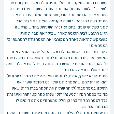
עשה בו התובע תיקון יסודי ע"י סופר סת"ם אשר תיקן וחידש
("שידרג" בלשון התובע) את ספר התורה הישן. בסיום העבודה
התובע ארגן הכנסת ספר תורה, שתמונות ממנה המציגות את
הספר בעת ההגבהה ובשעת הקריאה, הוצגו בפני בית הדין.
לפני כשלוש שנים, ביום האזכרה השנתית, בחדש מרחשוון,
הגיע התובע לבית הכנסת לאחר שביקר את קברות הוריו.
כשביקש להראות לאחד ממקורביו את הספר גילה להפתעתו כי
הספר איננו.
לאחר חקירות ודרישות ענו לו ראשי הקהל שכפי הנראה אחד
מאנשי ועד בית הכנסת מכר אותו לסוחר תשמישי קדושה בשם
ט'. לאחר מכן הודיעו לו שיש ספר תורה בעיר ל' שבארה"ב דומה
לספר שלו וכנראה זהו הספר.
הספר הובא לארץ, אולם, לטענתו הוא ראה את הספר (בתמונות)
והוא הודיע להם שהספר איננו שלו. גם הסופר שערך את
התיקון בספר סבור (לאחר שראה את הספר בבית הדין) שאין
מדובר בספר הנדון. לטענתו יתכן שזהו ספר קטן יותר ואינו זהה
כלל לספר המקורי כמו כן חלק מהעמודים אינם דומים לו
מבחינת הכתיבה.
תביעותיו, מופנות לקהילת בית הכנסת ולנציגיה היושבים באולם