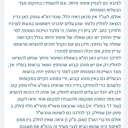
לציבור גם לעניין איסור והיתר, וגם להעמידו בחזקתו מצד
הבעלות הממונית.
אולם, לענ"ד אין מכאן ראיה כלל, שהרי רמ"א עוסק כאן בדין
הוצאה לחולין כלומר שהבעלים ימכרנו וישתמש במעות לצרכיו
ולפיכך כתב: 'לב בית דין מתנה', כי מלבד הויכוח הממוני, למי
שייך החפץ יש כאן שאלה של איסור והיתר בגלל הקדושה
שחלה על החפץ, ולכן גם אם הקהל יסכים להוציאו מרשותו
עדיין ספק אם יוכלו הנותנים למוכרו.
לפיכך הכריע כאן רמ"א בשאלת האיסור והיתר שניתן להוציאו
לחולין רק אם יש מנהג קבוע שהחפץ נשאר ברשות בעליו. אך,
מצד השייכות הממונית יתכן לומר כי החפץ יהיה ברשות
הבעלים גם באין מנהג קבוע, ודי במנהג הקיים במקומות
כלשהם כדי להחזיקו בידיו כפי שראינו בשו"ע או"ח סימן קנג.
לכן לא יוכל הבעלים להוציא לחולין, אך תהיה לו הזכות להוציא
את ספר התורה ממקומו ולהעבירו למקום אחר. וראו לקמן
(עמ' 11 בפס"ד זה) במה שהבאנו משו"ת מהרי"א הלוי (חלק ב
סימן יט) שחילק כך להלכה גם לשיטת מהרש"ל.
אולם מדברי הש"ך (שם, ס"ק ו) נראה שאין לחלק בין ממון
לאיסור כיון שהוא הביא לגבי סעיף זה ברמ"א את תשובת