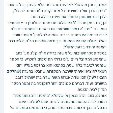
אמנם, בזמן מהרש"ל לא היה מנהג כזה אלא להיפך, כמ"ש שם:
"כי כן הדרך של העשירים כל אחד קונה ס"ת ונותנה להיכל",
ולכן כתב שהנותן הפסיד את עצמו כשלא התנה.
אך, גם בזמן מהרש"ל היו שלא נתנו מתנה לחלוטין כפי שמתאר
הוא שם: "ומש"ה ראיתי ושמעתי שבני אדם כשמתנדבים ס"ת
לבית הכנסת היו מתנים ברבים שאינה לחלוטין" משמע שהיו
כאלה, אולם הם היו המיעוט. כך נראה שהבינו הב"ח, אליה רבה
והמטה יהודה בדעת הרש"ל.
בספר פסקי תשובות על משנה ברורה או"ח קנ"ג סע' כתב
שהמנהג המקובל היום ע"פ גדולי הפוסקים להכריע כי הספר
שנמסר לציבור בלא שטר, בסתמא הוא בחזקת בעליו והוא
רשאי להוציאו אימתי שירצה. המקורות שהביא בהערה (שחלקם
הובאו לעיל) הם: שו"ת אגרות משה שו"ת בית ישראל דובב
מישרים ועוד. דבריהם סמוכים יותר לתקופה בה נמסר הספר
הנדון לבית הכנסת.
אומנם, כתב הרב הגאון א' שליט"א "בזמנינו רוב נותני ספרי
התורה לבית הכנסת מתכוונים לתרום אותו לעולם, ואינם
מבטלים בכך מצות כתיבת ספר תורה, כי התורמים סומכים על