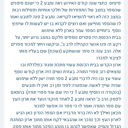
פינחס. כחצי שנה קודם האירוע ראה נתבע 2 כי ישנם סימנים
שהספר במצב של התפוררות של חלקי אותיות ופסילות רבות.
במצב כזה לא ראוי להוציאו לקריאה. נתבע 2 פנה לתובע ואמר
לו שהספר מתיישן ואם רוצים לקרוא בו יש לעשות לו שיפוץ
נוסף. בינתיים הספר עמד בארון ללא שימוש.
בבית הכנסת היו ספרים נוספים חלקם במצב גרוע יותר, על
רקע זה פנו אנשי הקהילה לרב ב', וביקשו היתר למכור ספרים
אלה. הרב ענה כי ספר שנשתקע (נשכח) שם בעליו מותר
לציבור למכרו.
ארון הקדש בבית הכנסת עשוי מתכת וסגור בפלדלת ובו
נמצאים רוב ספרי התורה. בעזרת נשים היה ארון קודש נוסף
עשוי עץ ובו היה לדברי נתבע 2 ספר תורה ישן ללא שימוש
שהיה שייך לאשה שנפטרה לפני זמן רב ואין לו תובעים
(בנקודה זו הוסיף נתבע 1 כי היו שם שני ספרי תורה). בהתאם
לפסק הרב ב' הראה נתבע 2 לאחד מזקני הועד את ארון העץ
עם ספר התורה ואמר לו כי ספר זה אפשר למכור.
מכאן ואילך לא היה ברור מדבריו אם הספר הנדון כאן הגיע
לארון העץ וכך נמכר או שהגבאי לקח אותו מתוך ארון המתכת
הגדול והסיק שאפשר לנהוג בו מנהג הפקר מתוך אותו פסק