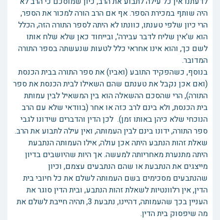
לדעתנו אין כל עילה לתבוע את הרב, כיון שמוסכם כי הרב לא
היה שותף במכירת הספר. אף אם הרב הורה למכור את הספר,
הרי כיון שלפי טענתו, כוונתו לא היתה לספר התורה הזה, הכלל
הוא ש'אין שליח לדבר עבירה', ובייחוד כאן שלא שלח אותו
לשם כך, והוא אינו אחראי כלל לטעות שנעשתה בספר התורה
המדובר.
בנוסף, כשהפקיד התובע (ואביו) את ספר התורה בבית הכנסת
(ואם אכן נקבל את טענתם שהם השאילו לבית הכנסת את ספר
התורה), הרי שהסכם ההשאלה הוא בין המשאיל לבין עמותת
בית הכנסת, ולא בינם לרב כזה או אחר (בוודאי שלא עם הרב
הנוכחי שלא כיהן באותו זמן). לכן הדין והדברים שידונו לגבי
ספר התורה, ידונו בינם לבין העמותה, ואין עילה לתבוע את הרב.
שאלת זהות הנתבע היתה אכן עולה, אילו העמותה הנתבעת
היתה מתנערת מאחריותה למעשה. אך היות שהיושבים בדיון
מייצגים את הנתבעת או שהם הנתבעים עצמם, וכיון
שהנתבעים מסכימים בשם העמותה לשלם את כל חיובי בית
הדין, אין רלוונטיות לשאלת זהות הנתבע, ובית הדין סוגר את
העניין בכך שהעמותה, דהיינו, נתבעת 3, תהיה חייבת לשלם את
מה שיפסוק בית הדין.