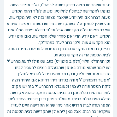
סבור שיותר יש מצוה כשיקדישנה לביהכ"נ, וא"כ אפשר היתה
כוונתו להקדישה לביהכ"נ לחלוטין, פשוט לע"ד דהוא הקדש
טעות דברור אם היה יודע שיאבד מצותו בזה לא היה מקדישה,
ונהי שאין לסמוך ע"ז כשהקדיש בפירוש משום דאפשר שיודע
שאבד מצותו ומ"מ הקדישה אבל עכ"פ כשלא פירש ממ"נ אינו
הקדש, דאם יודע הדין אנן סהדי שלא הקדישה, ואם אינו יודע
הוא הקדש טעות. ולכן ברור לע"ד כמהרי"ק".
דהיינו, גם אם המקדיש התכוון במפורש לתת את הספר במתנה
לבית הכנסת הרי זה הקדש בטעות.
וכן המהרי"א הלוי (חלק ב סימן יט) כתב שאפילו לדעת מהרש"ל
יש לומר שהוא מודה באופן שהבעלים רוצים להעביר לבית
מדרש אחר שיכולים, ורק כתב שאינו יכול להוציא לחולין:
"אפשר דהמהרש"ל מודה בנידון דידן דדוקא אם היחיד רוצה
ליקח הספר תורה לעצמו וכעובדא דהמהרש"ל בזה יש מקום
לומר מדהניח הס"ת זמן רב בבית הכנסת חזקה שהוא אקדשה
מדלא הניח הס"ת בביתו. משא"כ בנידון דידן שרוצה היחיד ליתן
הספר תורה לבית מדרש אחר ניהו שהוא הקדישה היינו לעניין
שיקראו בה רבים, אבל מאן לימא לן שהקדישה לבית הכנסת זה