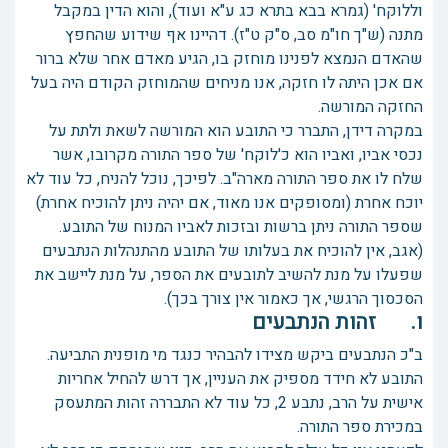
וללוקח' (גמרא בבא בתרא כג ע"א ועוד), והוא הדין במקבל
מתנה (ש"ך חו"מ סב, ס"ק ט"ז). דהיינו אף שידוע שהחפץ
שהאדם הנמצא לפנינו מוחזק בו, הגיע מאדם אחר שלא ברור
אם אכן היתה לו חזקה, אנו מניחים שהמוחזק הקודם היה בעל
החזקה המורשה.
במקרה דידן, התברר כי התובע הוא המורשה לשאת ולתת על
נכסי אביו, ואביו הוא כ'לוקח' של ספר התורה מקרובו, אשר
שלח לו את ספר התורה מארה"ב. לפיכך, נוכל להניח, כל עוד לא
יוכח אחרת (ומסופקים אנו מאוד, אם יהיה ניתן להוכיח אחרת)
שספר התורה ניתן ברשות ובזכות לאביו המנוח של התובע.
(אגב, אין להוכיח את בעלותו של התובע מהתנהלות הנתבעים
שפעלו על מנת להשיב לתובעים את הספר, על מנת ליישב את
הסכסוך הרגשי, אך כאמור אין צורך בכך).
ו. זהות הנתבעים
ב"כ הנתבעים ביקש מצידו להבהיר כנגד מי מופנית התביעה.
התובע לא חידד מספיק את העניין, אך דרש להחיל אחריות
אישית על הרב, נתבע 2, כל עוד לא התבררה זהות המתעסק
במכירת ספר התורה.