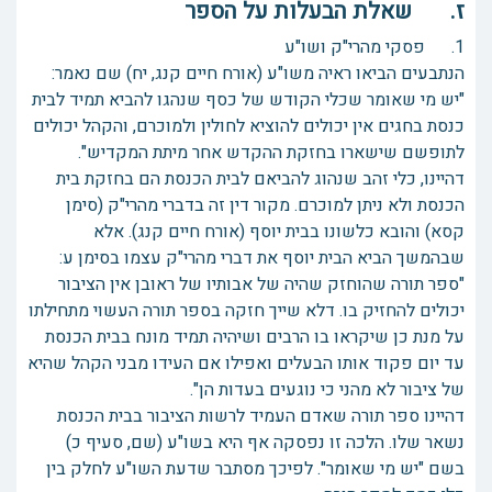
ז. שאלת הבעלות על הספר
1. פסקי מהרי"ק ושו"ע
הנתבעים הביאו ראיה משו"ע (אורח חיים קנג, יח) שם נאמר:
"יש מי שאומר שכלי הקודש של כסף שנהגו להביא תמיד לבית
כנסת בחגים אין יכולים להוציא לחולין ולמוכרם, והקהל יכולים
לתופשם שישארו בחזקת ההקדש אחר מיתת המקדיש".
דהיינו, כלי זהב שנהוג להביאם לבית הכנסת הם בחזקת בית
הכנסת ולא ניתן למוכרם. מקור דין זה בדברי מהרי"ק (סימן
קסא) והובא כלשונו בבית יוסף (אורח חיים קנג). אלא
שבהמשך הביא הבית יוסף את דברי מהרי"ק עצמו בסימן ע:
"ספר תורה שהוחזק שהיה של אבותיו של ראובן אין הציבור
יכולים להחזיק בו. דלא שייך חזקה בספר תורה העשוי מתחילתו
על מנת כן שיקראו בו הרבים ושיהיה תמיד מונח בבית הכנסת
עד יום פקוד אותו הבעלים ואפילו אם העידו מבני הקהל שהיא
של ציבור לא מהני כי נוגעים בעדות הן".
דהיינו ספר תורה שאדם העמיד לרשות הציבור בבית הכנסת
נשאר שלו. הלכה זו נפסקה אף היא בשו"ע (שם, סעיף כ)
בשם "יש מי שאומר". לפיכך מסתבר שדעת השו"ע לחלק בין