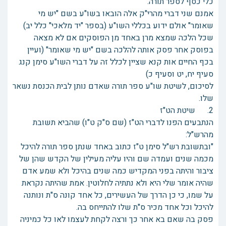
כלי כסף לספר תורה.
אמנם שני דברי מהרי"ק אלה הובאו בשו"ע בשם "יש מי
שאומר" אולם ידוע בכללי השו"ע (בספר "יד מלאכי" כלל יב)
שכל הלכה שמצא מרן באחד מן הפוסקים אם לא מצאה
בפוסק אחר פסק אותה להלכה בשם "יש מי שאומר" (ועיין
בכף החיים אות קנא שציין לכלל זה על דברי השו"ע סימן קנג
סעיף יח, יט וסעיף כ)
לסיכום, לשיטת שו"ע ספר תורה שאדם נותן לבית הכנסת נשאר
שלו.
2. שיטת הט"ז
הנתבעים הפנו לדברי הט"ז (שם ס"ק ט"ו) שהביא תשובת
מהרש"ל:
"ובתשובת רש"ל סימן ט"ז כתוב באחד שנתן ספר תורה להיכל
מכמה שנים ועמדה שם והיו עליה מעילין של הקדש שהן של
ציבור והיתה בפני המקדיש כמה שנים בהיכל ולא שמע אדם
שהיה אומר שלי היא ולא נתתיה לחלוטין. אמת שהיתה נקראת
על שמו, כי כן הדרך של העשירים, כל אחד קונה ס"ת ונותנה
להיכל וכל אחד מכיר ס"ת שלו להתייחס בה.
פסק בה שאם בא אחר כך ורצה לקחת לעצמו לאו כל כמיניה