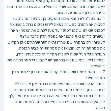
להעביר את ספר התורה ממקום למקום, אלא שהוא מנסה
ליישב את החרם והמנהג שהיו בירושלים, שנעשו כנראה מחוסר
ברירה ומרצון לשמור על הישוב.
ד. גם בפד"ר לא מובא שהם פוסקים כך, להיפך הם ביקשו
לפצות את התורם כפשרה במאה לירות (סכום גדול בהשוואה
לסכום שאותו שילמו לסופר על מנת לכתוב את הספר - מאה
ועשרים לירות) ואף כתבו זאת בפסק הדין כדבר שרצוי
לעשותו. רק במקרה שם שהיה נראה יותר שהתורם אכן הקדיש
את ספר התורה, לא הוציאו את ספר התורה מבית הכנסת.
העולה מכל הנ"ל שאין להוכיח מפד"ר זה כלל לנידון דידן,
ובנידון דידן, כפי שנוכיח בהמשך יש לקבוע כי ספר התורה ניתן
בהשאלה.
7. האם בימינו שיש ספרי קודש אחרים נכון ללמוד מדין
ה'תורת חיים'
בחוות הדעת שהציגו הנתבעים מאת הרב הגאון א' שליט"א
נכתב שכיון שבימינו קיום מצוות כתיבת ספר תורה מתקיים
בספרים מודפסים ושוב אין מצווה בספרים הכתובים על קלף,
לכן אין להשתמש בדברי התורת חיים על מנת לפסוק ממנו
הלכה.