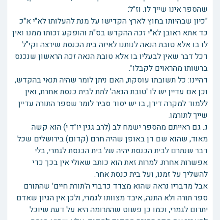
שהספר אינו שייך לו. וז"ל:
"כיון שבהיותו בחוץ לארץ הקדישו על מנת להעלותו לא"י א"כ
כד אתא ראובן לא"י זכה ההקדש בס"ת והופקע זכותו ממנו ואין
לו בו אלא טובת הנאה לנותנו לאיזה בית הכנסת שירצה וקי"ל
דכל דבר שאין לבעליו בו אלא טובת הנאה זכה הראשון שנכנס
ברשותו מהראוים לקבלו".
דהיינו: כל תשובתו עוסקת, האם ניתן לומר שהיה תנאי בהקדש,
וכן אם עדיין יש לו 'טובת הנאה' לתת לבית כנסת אחרת, ואין
ללמוד למקרה דידן, בו יש יסוד סביר לומר שספר התורה עדיין
שייך לתורמו.
ג. גם ראייתם מהספר ישמח לב (לרב גגין יו"ד י) הוא קשה
מאוד, שהוא שם דן באופן שהיה חרם (קדום) בירושלים שכל
דבר שנתרם לבית הכנסת יהיה של בית הכנסת לגמרי, בלי
אפשרות אחרת. למרות זאת הוא כותב שאולי אין בכך כדי
להשליך על זמנו, ועל בית כנסת אחר.
אבל מדבריו נראה שהוא מצדד כדברי ה'תורת חיים' שהתורם
ספר תורה ולא התנה, איבד מצוותו לגמרי, ולכן אין הגיון שאדם
יתרום לגמרי, וכמו כן פשוט שהתרומה היא על דעת שיוכל