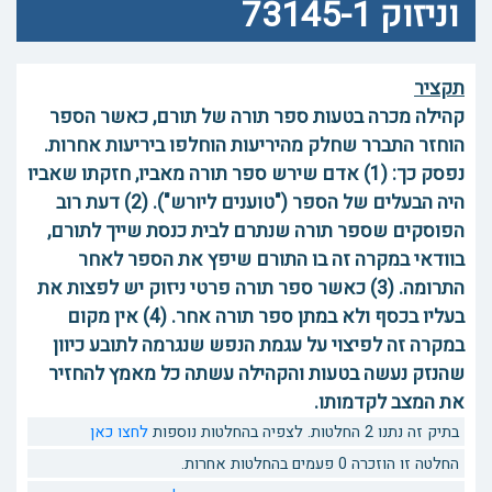
וניזוק 73145-1
תקציר
קהילה מכרה בטעות ספר תורה של תורם, כאשר הספר
הוחזר התברר שחלק מהיריעות הוחלפו ביריעות אחרות.
נפסק כך: (1) אדם שירש ספר תורה מאביו, חזקתו שאביו
היה הבעלים של הספר ("טוענים ליורש"). (2) דעת רוב
הפוסקים שספר תורה שנתרם לבית כנסת שייך לתורם,
בוודאי במקרה זה בו התורם שיפץ את הספר לאחר
התרומה. (3) כאשר ספר תורה פרטי ניזוק יש לפצות את
בעליו בכסף ולא במתן ספר תורה אחר. (4) אין מקום
במקרה זה לפיצוי על עגמת הנפש שנגרמה לתובע כיוון
שהנזק נעשה בטעות והקהילה עשתה כל מאמץ להחזיר
את המצב לקדמותו.
בתיק זה נתנו 2 החלטות. לצפיה בהחלטות נוספות
לחצו כאן
החלטה זו הוזכרה 0 פעמים בהחלטות אחרות.