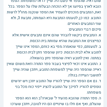
שום ראיה שהספר אי פעם היה שייך לו או למשפחתו. הספר
הובא לארץ בסיועו אך לא הוכחה הבעלות שלו על הספר. בכל
זאת, הנתבעים מוכנים להעמיד את הספר שנקנה מחו"ל לרשות
התובע. כמו כן, לטענתו הנתבעת היא העמותה, נתבעת 3, ולא
שני הנתבעים האחרים.
סיכום דברי הנתבעים:
א. הנתבעים ביקשו להבהיר שהם אינם נתבעים אישית אלא
כמייצגים את הנתבעת שהיא עמותת בית הכנסת.
ב. לטענתם, כפי שנאמרה מפי בא כוחם, הספר אינו שייך
לתובע אלא לבית הכנסת. כיוון שהספר ניתן לבית הכנסת
במתנה. ואין לתובע ראיה שהספר ניתן בהשאלה.
ג. התובע אינו זכאי לפיצוי בעבור ספר התורה וזאת משום שאין
ראייה שהספר היה שייך למשפחת התובע, ויתכן שהיה שייך
לתושבי העיירה בגולה.
ד. גם אם הספר היה שייך להוריו של התובע יתכן ויש יורשים
נוספים להוריו. לפיכך על התובע להציג ייפוי כוח מכל בני
משפחתו.
ה. ספר התורה שהובא מהעיר ל' שבארה"ב הוא הוא הספר
שנעלם, ואף אם חלו בו שינויים הם היו לטובה, ויתכן שערכו