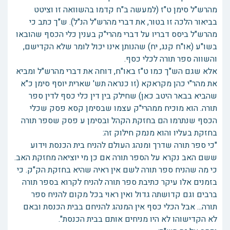
מהרש"ל סימן ט"ז (למעשה ב"ח קדמו בהשוואה זו וציטט
בביאור הלכה זו בטור, את דברי מהרש"ל הנ"ל). ש"ך כתב כי
מהרש"ל ביסס דבריו על דברי מהרי"ק בענין כלי הכסף שהובאו
בשו"ע (או"ח קנג, יח) שהנותן אינו יכול לומר שלא הקדישם,
והשווה ספר תורה לכלי כסף.
אלא שגם הש"ך כמו ט"ז באו"ח, דוחה את דברי מהרש"ל ומביא
את מהר"י כהן מקראקא (זו כנראה תש' שארית יוסף סימן כ"א
שהביא בבאר היטב כאן) שחילק בין דין כלי כסף לדין ספר
תורה. הוא מוכיח ממהרי"ק עצמו שבסימן קסא פסק שכלי
הכסף שנתרמו הם בחזקת הקהל ובסימן ע פסק שספר תורה
בחזקת בעליו והוא מנמק חילוק זה:
"כי ספר תורה שדרך ומנהג העולם להניח בית הכנסת וידוע
ששם האב נקרא על הספר תורה אם כן מי יוציאה מחזקת האב.
כי מה שהניח ספר תורה לשם אין ראיה שהיא בחזקת הק"ק. כי
בזמנים אלו עיקר כתיבת ספר תורה להניח לקרוא בספר תורה
ברבים וגם קדושתה גדול ואין ראוי בכל מקום להניח ספר
תורה... אבל הכלי כסף אין המנהג להניחם בבית הכנסת ובאם
לא הקדישוהו לא היו מניחים אותם בבית הכנסת".