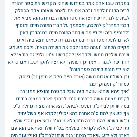
במקרה שבו אדם אמר בפירוש שהוא מקדיש את ספר התורה
לבית הכנסת לכמה וכמה אנשים, לאחר שאותו אדם הסתלק
לבית עולמו, יורשיו רצו את ספר התורה בחזרה, הוא מביא את
דברי המהרי"ק להלכה, ומסתמך על דברי התורת חיים ומוסיף:
"להוסיף בזה על פי מה שכתב התורת חיים בסנהדרין דאין
לאדם לתת הספר תורה במתנה גמורה שאינו יוצא בזה ואינו
מקיים הכתוב: 'ועתה כתבו לכם את השירה הזאת', ולכם משמע
שיהיו שלכם ממש. ולכך אין להקדישו ע"ש. ולפי זה בודאי לא
הקדישה לגמרי... אמדינן דעתיה דלא רצה להקדיש... דאם כן לא
יצא ידי חובת כתיבת ספר תורה".
וכן בשו"ת אגרות משה (אורח חיים חלק א סימן נב) פוסק
כמהרי"ק ונימוקו עמו:
"איך נימא שהוא שוטה כזה שכל כך טרח והוציא ממון רב
לקיים מצוות עשה דכתיבת ס"ת ולבסוף יאבד המצוה בידים
במה שיתן לביהכ"נ, ונתינה לביהכ"נ הא אינה מצוה גדולה כ"כ
אף כשאין להם ס"ת אחרת דהא יכולין לקרא אף בשל יחיד
וכ"ש כשיש להם הרבה ס"ת בלא זו וא"כ ודאי אנן סהדי שלא
נתן לביהכ"נ אלא לקריאה בעלמא בס"ת שלו. ואף אם הוא עם
הארץ ולא ידע שיאבד מצותו בזה שיתן לביהכ"נ ואולי עוד היה