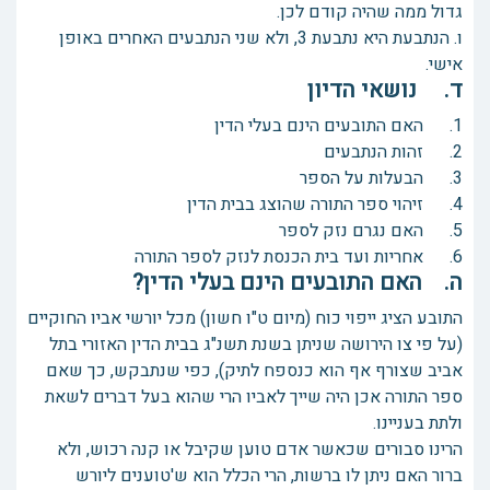
גדול ממה שהיה קודם לכן.
ו. הנתבעת היא נתבעת 3, ולא שני הנתבעים האחרים באופן
אישי.
ד. נושאי הדיון
1. האם התובעים הינם בעלי הדין
2. זהות הנתבעים
3. הבעלות על הספר
4. זיהוי ספר התורה שהוצג בבית הדין
5. האם נגרם נזק לספר
6. אחריות ועד בית הכנסת לנזק לספר התורה
ה. האם התובעים הינם בעלי הדין?
התובע הציג ייפוי כוח (מיום ט"ו חשון) מכל יורשי אביו החוקיים
(על פי צו הירושה שניתן בשנת תשנ"ג בבית הדין האזורי בתל
אביב שצורף אף הוא כנספח לתיק), כפי שנתבקש, כך שאם
ספר התורה אכן היה שייך לאביו הרי שהוא בעל דברים לשאת
ולתת בעניינו.
הרינו סבורים שכאשר אדם טוען שקיבל או קנה רכוש, ולא
ברור האם ניתן לו ברשות, הרי הכלל הוא ש'טוענים ליורש