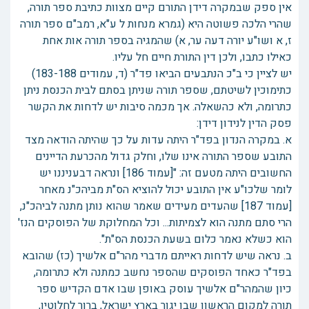
אין ספק שבמקרה דידן התורם קיים מצוות כתיבת ספר תורה,
שהרי הלכה פשוטה היא (גמרא מנחות ל ע"א, רמב"ם ספר תורה
ז, א ושו"ע יורה דעה ער, א) שהמגיה בספר תורה אות אחת
כאילו כתבו, ולכן דין התורת חיים חל עליו.
יש לציין כי ב"כ הנתבעים הביאו פד"ר (ד, עמודים 183-188)
כתימוכין לשיטתם, שספר תורה שניתן בסתם לבית הכנסת ניתן
כתרומה, ולא כהשאלה. אך מכמה סיבות יש לדחות את הקשר
פסק הדין לנידון דידן:
א. במקרה הנדון בפד"ר היתה עדות על כך שהיתה הודאה מצד
התובע שספר התורה אינו שלו, וחלק גדול מהכרעת הדיינים
החשובים היתה מטעם זה: "[עמוד 186] ונראה דבעניננו יש
לומר שלכו"ע אין התובע יכול להוציא הס"ת מביהכ"נ מאחר
[עמוד 187] שהעדים מעידים שאמר שהוא נותן מתנה לביהכ"נ,
הרי סתם מתנה הוא לצמיתות... וכל המחלוקת של הפוסקים הנז'
הוא כשלא נאמר כלום בשעת הכנסת הס"ת".
ב. נראה שיש לדחות ראייתם מדברי מהר"ם אלשיך (כז) שהובא
בפד"ר כאחד הפוסקים שהספר נחשב כמתנה ולא כתרומה,
כיון שהמהר"ם אלשיך עוסק באופן שבו אדם הקדיש ספר
תורה למקום הראשון שבו יגור בארץ ישראל, ברור לחלוטין,