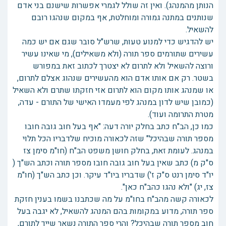
הנותן מהמנהג). ואין זה שולל לגמרי אפשרות שישנם בני אדם
שנותנים במתנה גמורה ומוחלטת, אף במקום שנהגו רובם
להשאיל.
יש להדגיש כדי למנוע טעות, שרש"ל סובר שגם אם יש כמה
עשירים שתורמים ספר תורה (ולא משאילים), מי שאינו עשיר
ורוצה להשאיל ולא לתרום לא יצטרך לכתוב זאת במפורש
בשטר. רק אם אותו אדם הוא מהעשירים שנהוג אצלם לתרום,
או שמנהג אותו מקום הוא לתרום אזי חזקתו שתרם ולא השאיל
(כמובן שיש לדון במנהג לפי מעמדו האישי של התורם - עדה,
מטרת התרומה ועוד).
כמו כן, הב"ח כתב בחלק יורה דעה: "אף בעל חוב גובה חובו
מספר תורה שבהיכל" שזה לכאורה מוכיח שלדבריו הכל תלוי
במנהג. לעומת זאת, בחלק חושן משפט הב"ח (חו"מ סימן צז
ס"ק מ) כתב שאין בעל חוב גובה חובו מספר תורה וכתב הש"ך (
יו"ד סימן רנט ס"ק ז') שדבריו ביו"ד עיקר. וכן כתב הש"ך (חו"מ
צז, יג) "ולא נהגו כהב"ח כאן".
לכאורה קשה מהב"ח בחו"מ על מה שכתבנו בשמו בענין חזקת
ספר תורה, מדוע במקומות בהם המנהג להשאיל, לא יגבה בעל
חוב מספר תורה שבהיכל? והרי ספר התורה נשאר שייך לתורם,