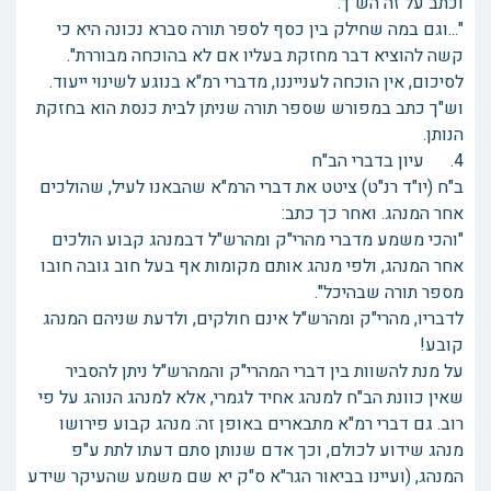
וכתב על זה הש"ך:
"...וגם במה שחילק בין כסף לספר תורה סברא נכונה היא כי
קשה להוציא דבר מחזקת בעליו אם לא בהוכחה מבוררת".
לסיכום, אין הוכחה לענייננו, מדברי רמ"א בנוגע לשינוי ייעוד.
וש"ך כתב במפורש שספר תורה שניתן לבית כנסת הוא בחזקת
הנותן.
4. עיון בדברי הב"ח
ב"ח (יו"ד רנ"ט) ציטט את דברי הרמ"א שהבאנו לעיל, שהולכים
אחר המנהג. ואחר כך כתב:
"והכי משמע מדברי מהרי"ק ומהרש"ל דבמנהג קבוע הולכים
אחר המנהג, ולפי מנהג אותם מקומות אף בעל חוב גובה חובו
מספר תורה שבהיכל".
לדבריו, מהרי"ק ומהרש"ל אינם חולקים, ולדעת שניהם המנהג
קובע!
על מנת להשוות בין דברי המהרי"ק והמהרש"ל ניתן להסביר
שאין כוונת הב"ח למנהג אחיד לגמרי, אלא למנהג הנוהג על פי
רוב. גם דברי רמ"א מתבארים באופן זה: מנהג קבוע פירושו
מנהג שידוע לכולם, וכך אדם שנותן סתם דעתו לתת ע"פ
המנהג, (ועיינו בביאור הגר"א ס"ק יא שם משמע שהעיקר שידע