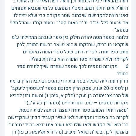
דעת בהבאתו לבית הכנסת. וכן נראה דעת האליה רבה אות לב
דרש"ל אינו חולק וכתב המט"י דמנהגנו כל מי שמביא תפוחים
ואינו רוצה להקדישם שיכתוב שטר מקודם כדי שלא יהיה לו
צד ערעור כלל עכ"ד. וכ"כ באות קס"ב ובאות קס"ג שהכל תלוי
במנהג".
כלומר, בספר מטה יהודה חילק בין ספר שנכתב מתחילתו ע"מ
שיקראו בו רבים, שחזקתו שהוא נשאר ברשות התורה, לבין
סתם ספר תורה. לפי זה היום שכל ספרי התורה מיועדים
לקריאה ולא לשמירה ספר התורה הוא בחזקת בעליו.
6. מקורות נוספים לכך שספר שנתרם שייך לתורם ספר
התורה
נידון דומה לזה שעלה בפני בית הדין, הגיע גם לבית הדין ברמת
גן לפני כ-20 שנה, פסק הדין מסוכם בספר 'משפטיך ליעקב'
של הרב צבי יהודה בן יעקב (חלק א, סימן ג) ומשם ניתן להביא
מקורות נוספים – כתב התורת חיים (סנהדרין כא ע"ב):
"נראה דיחיד הכותב ספר תורה לעצמו ונותנה לבית הכנסת
לקרות בה בציבור ומקדישה לאו שפיר קעביד דכיון שמקדישה
הרי היא של הקדש ולאו שלו היא ושוב אינו יוצא בה ידי חובתו".
בהמשך לכך, בשו"ת שואל ומשיב (מהדורא תליתאה, ג, פו) דן