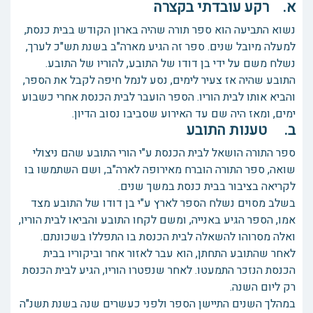
א. רקע עובדתי בקצרה
נשוא התביעה הוא ספר תורה שהיה בארון הקודש בבית כנסת,
למעלה מיובל שנים. ספר זה הגיע מארה"ב בשנת תש"כ לערך,
נשלח משם על ידי בן דודו של התובע, להוריו של התובע.
התובע שהיה אז צעיר לימים, נסע לנמל חיפה לקבל את הספר,
והביא אותו לבית הוריו. הספר הועבר לבית הכנסת אחרי כשבוע
ימים, ומאז היה שם עד האירוע שסביבו נסוב הדיון.
ב. טענות התובע
ספר התורה הושאל לבית הכנסת ע"י הורי התובע שהם ניצולי
שואה, ספר התורה הוברח מאירופה לארה"ב, ושם השתמשו בו
לקריאה בציבור בבית כנסת במשך שנים.
בשלב מסוים נשלח הספר לארץ ע"י בן דודו של התובע מצד
אמו, הספר הגיע באנייה, ומשם לקחו התובע והביאו לבית הוריו,
ואלה מסרוהו להשאלה לבית הכנסת בו התפללו בשכונתם.
לאחר שהתובע התחתן, הוא עבר לאזור אחר וביקוריו בבית
הכנסת הנזכר התמעטו. לאחר שנפטרו הוריו, הגיע לבית הכנסת
רק ליום השנה.
במהלך השנים התיישן הספר ולפני כעשרים שנה בשנת תשנ"ה