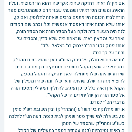
אם אין לו ראיה. דחזקה שהוא אקדשה דהוא הוי המוציא, ועליו
הראיה. ומשום הכי ראיתי ושמעתי שבני אדם כשמתנדבים ספר
תורה לבית הכנסת היו מתנים ברבים שאינה לחלוטין. ואם כן,
אותו שלא התנה איהו דאפסיד אנפשיה וכו'. וכתב שם דקודם
לזה היה מעשה כזה ולקח בעל הספר תורה את הספר תורה,
ואמר על זה דאין ראיה, שבאמת היה שלא כדין, והסכים על
אותו פסק זקני מהר"ר יצחק בר' בצלאל. ע"כ".
וכתב על כך הט"ז:
"ונראה שהוא חולק על פסק השו"ע כאן שהוא בשם מהרי"ק
דסבירא ליה שאין הקהל נחשבים מוחזקים וכן מסתבר. כיון
שידוע שהיתה שלו מתחילה היאך יחזיקוהו הקהל מספק
להוציא מחזקה שלו, שהיתה ודאי שלו. ומה שהיו מעילין של
הקהל אין ראיה כלל כי כן המנהג להחליף המעילין מספר תורה
אל ספר תורה הן של יחידים הן של הקהל".
מדברי הט"ז למדנו:
א. יש מחלוקת בין השו"ע (והמהרי"ק) ובין תשובת רש"ל סימן
טז, בשאלה למי שייך ספר שניתן לבית כנסת. דעת הט"ז להלכה
כשו"ע ומהרי"ק שהספר של הנותן.
ב. ראיות נסיבתיות (כגון עטיפת הספר במעילים של הקהל