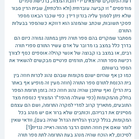
דעת הפוסקים שיוצאים ידי חובת המצוה, ברכישת ספרים
מודפסים." זו קביעה עובדתית (ולא הלכתית), שבית הדין סבור
שלא ניתן לסמוך עליה בנדון דידן. כפי שכבר הבאנו מספר
פסקי תשובות, שכתב שהמנהג הוא דווקא כשהספר בבעלות
התורם.
מסתבר שמקרים בהם ספר תורה ניתן במתנה גמורה כיום הם
בדרך כלל במצב בו מדובר על אדם עשיר התורם ספרי תורה
רבים, או במצב בו קבוצה של אנשי קהילה אוספים כסף לצורך
רכישת ספר תורה. אולם, תורמים פרטיים מבקשים להשאיר את
הספר ברשותם.
כמו כן אף שהיום ישנם מקומות שבהם נהוג לכרות חוזה בין
בית הכנסת לתורם ספר התורה (חוזה מעין זה מופיע אף באתר
בית הדין). ואף שיתכן שהיה נהוג חוזה כזה בזמן תרומת הספר
בחלק מהמקומות (כפי שעולה מהפד"ר המצורף כנספח מצד
התובעים, מתאריך קרוב למדי למקרה התרומה, ושם הם עצמם
מסייגים את דבריהם, וכותבים שלא ברור אם יש מנהג בכל
המקומות, בגלל קיבוץ הגלויות הגדול שהיה בעם), וודאי שאין
לומר שאם אין חוזה חתום הדבר מהווה ראייה נגדית[1].
לסיכום, לא הוכח שהיה מנהג בעת התרומה לתת ספר תורה