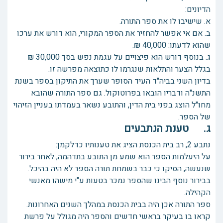
הדיונים:
א. שישיבו לו את ספר התורה.
ב. אם אי אפשר להחזיר את הספר המקורי, הוא דורש את ערכו
שהוא לדעתו: 40,000 ₪.
ג. בנוסף דורש הוא פיצויים על עגמת נפש בסך 30,000 ₪
בגלל הצער והתלאות שנגרמו לו כתוצאה מפרשה זו.
בדיון השני בביה"ד העיד הסופר שערך את התיקון בספר בשנת
התשנ"ה ודבריו הובאו בפרוטוקול. גם ספר התורה שהובא
מחו"ל הוצג בפני בית הדין, והתובע נשאר בעמדתו בעניין הזיהוי
של הספר.
ג. טענת הנתבעים
נתבע 2, רב בית הכנסת הציג את טענותיו כדלקמן:
על היעלמות הספר הוא שמע מן התובע בתדהמה, לאחר בירור
שנעשה, הסיקו כי כבר בשמחת תורה הספר לא היה בהיכל.
בבירור נוסף הבינו שהספר נמכר בטעות ע"י מישהו מאנשי
הקהילה.
ספר התורה אכן היה בבית הכנסת במהלך השנים האחרונות.
קראו בו בעיקר בראשי חדשים והספר היה מגולל על פרשת