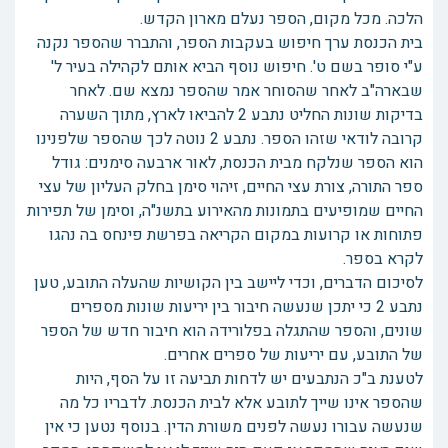
הלכה. מכל מקום, הספר נעלם מארון הקדש.
בית הכנסת ערך חיפוש בעקבות הספר, והתברר שהספר נקנה
ע"י סופר בשם ט'. חיפוש נוסף הביא אותם לקהילה בעיר ל'
שבארה"ב לאחר שהסוחר אמר שהספר נמצא שם. לאחר
בדיקות שונות החליט נתבע 2 להביאו לארץ, מתוך השערה
קרובה לודאי שזהו הספר. נתבע 2 נוטה לכך שהספר שלפנינו
הוא הספר שנלקח מבית הכנסת, לאור ארבעה סימנים: גודל
ספר התורה, צורת עצי החיים, זיהוי סימן בחלק העליון של עצי
החיים שמופיעים בתמונות מהאירוע בתשנ"ה, וסימן של תפירות
פתוחות או קרועות במקום הקריאה בפרשת פינחס בה נהגו
לקרא בספר.
לסיכום הדברים, וכדי ליישב בין הקושיות שהעלה התובע, טען
נתבע 2 כי יתכן שנעשה חיבור בין יריעות שונות מספרים
שונים, והספר שהתגלה בפלורידה הוא חיבור חדש של הספר
של התובע, עם יריעות של ספרים אחרים.
לטענת ב"כ הנתבעים יש לדחות תביעה זו על הסף, היות
שהספר אינו שייך לתובע אלא לבית הכנסת. לדבריו כל מה
שנעשה עבורו נעשה לפנים משורת הדין. בנוסף נטען כי אין