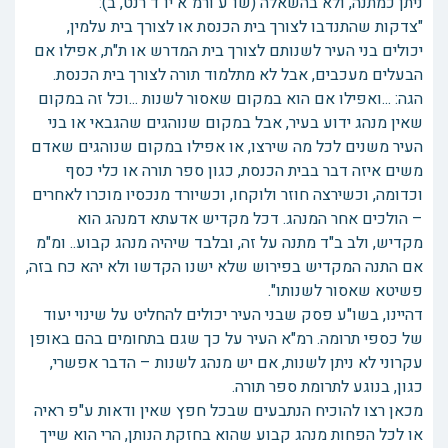
ניתן כמתנה, ולא בהשאלה (שו"ע ורמ"א יו"ד רנט, ב):
"צדקות שהתנדבו לצורך בית הכנסת או לצורך בית עלמין,
יכולים בני העיר לשנותם לצורך בית המדרש או ת"ת, אפילו אם
הבעלים מעכבים, אבל לא מתלמוד תורה לצורך בית הכנסת.
הגה: ...ואפילו אם הוא במקום שאסור לשנות ...וכל זה במקום
שאין מנהג ידוע בעיר, אבל במקום שנוהגים שהגבאי או בני
העיר משנים לכל מה שירצו, או אפילו במקום שנוהגים שאדם
משים איזה דבר בבית הכנסת, כגון ספר תורה או כלי כסף
וכדומה, וכשירצה חוזר ולוקחו, וכשיורד מנכסיו מוכרו לאחרים
– הולכים אחר המנהג. דכל מקדיש אדעתא דמנהג הוא
מקדיש, ולב ב"ד מתנה על זה, ובלבד שיהיה מנהג קבוע.. ומ"מ
אם התנה המקדיש בפירוש שלא ישנו הקדשו ולא יהא כח בזה,
פשיטא שאסור לשנותו".
דהיינו, בשו"ע פסק שבני העיר יכולים להחליט על שינוי יעוד
של כספי תרומה. רמ"א העיר על כך שגם בתחומים בהם באופן
עקרוני לא ניתן לשנות, אם יש מנהג לשנות – הדבר אפשרי,
כגון, בנוגע לתרומת ספר תורה.
מכאן רצו להוכיח הנתבעים שבכל חפץ שאין ודאות ע"פ ראיה
או לכל הפחות מנהג קבוע שהוא בחזקת הנותן, הרי הוא שייך