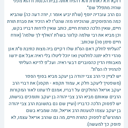
דוקא ולא לאחרת והא דהניח אותה בבית הכנסת זו הוא מפני
שהיה מתפלל שם".
גם הרב עובדיה יוסף (שו"ת יביע אומר ז, יורה דעה כה) שהביא
כמה מהפוסקים, שהוכיחו מזה שהט"ז לא הזכיר את סברת תורת
חיים, שאין הלכה כתורת חיים, כותב שאין לדחות דבריו בקש,
וכן מביא את רבי שלמה קלוגר בשו"ת 'האלף לך שלמה' (אורח
חיים סימן סה) שכותב:
"העליתי לחלק דאם הס"ת שלו דקיים ביה מצות כתיבת ס"ת אנן
סהדי דלא יתנה לחלוטין ואז יוכל ליטלו בלי ראיה אבל אם ירשו
מאבותיו הדין כהסוברים דבעי ראיה. ועכ"פ לדינא העליתי
להחזיר לו הס"ת".
יש לציין כי הרב צבי יהודה בן יעקב מביא בסוף הספר
(משפטיך ליעקב חלק א, עמוד תקסא - תקסג) את דברי הרב
יעקב אריאל החולקים על דבריו, אמנם לדעתנו לאור המקורות
הרבים שאותם מביא הרב צבי יהודה בן יעקב ותומכים בגישתו,
יש לפסוק הלכה כדבריו (ועיין שם גם בתשובת הרב צבי יהודה
בן יעקב עצמו לטענות הרב אריאל, ומה שמביא בשם
המהרש"ם לפסוק כתורת חיים, מה גם שהרב אריאל עצמו, לא
פוסק כך למעשה).