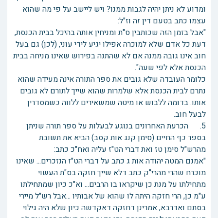
ומדוע לא ניתן יהיה לגבות ממנו? ויש ליישב על פי מה שהוא
עצמו כתב בטעם דין זה וז"ל:
"אבל בזמן הזה שכותבין ס"ת ומניחין אותה בהיכל בבית הכנסת,
דעת כל אדם שלא למוכרה אפילו יגיע לידי עוני, (לכן) גם בעל
חוב אינו גובה ממנה אם לא שהתנה בפירוש שאינו מניחה בבית
הכנסת אלא לפי שעה".
כלומר העובדה שלא גובים את ספר התורה אינה מעידה שהוא
נתרם לבית הכנסת אלא שלמרות שהוא שייך לתורם לא גובים
אותו. בדומה ללבוש או מיטה שמשאירים ללווה כשמסדרין
לבעל חוב.
5. הכרעת האחרונים בנוגע לבעלות על ספר תורה שניתן
בספר כף החיים (סימן קנג אות קסב) הביא את תשובת
מהרש"ל סימן טז ואת דברי הט"ז עליה ואח"כ כתב:
"אמנם המטה יהודה אות ג כתב על דברי הט"ז הנזכרים... שאינו
מוכרח שהרי מהרי"ק כתב דלא שייך חזקה בס"ת העשוי
מתחילתו על מנת כן שיקראו בו הרבים... וא"כ כיון שמתחילתו
ע"מ כן, הרי חזקה היתה לו שהוא של אבותיו ...אבל רש"ל מיירי
בסתם ואדרבא, אמרינן דחזקה דאקדשה כיון שלא היה גילוי