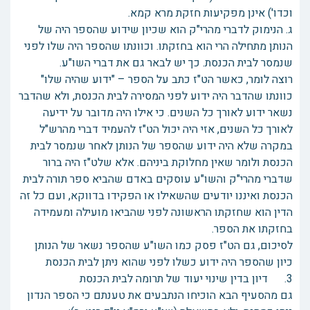
וכדו') אינן מפקיעות חזקת מרא קמא.
ג. הנימוק לדברי מהרי"ק הוא שכיון שידוע שהספר היה של
הנותן מתחילה הרי הוא בחזקתו. וכוונתו שהספר היה שלו לפני
שנמסר לבית הכנסת. כך יש לבאר גם את דברי השו"ע.
רוצה לומר, כאשר הט"ז כתב על הספר – "ידוע שהיה שלו"
כוונתו שהדבר היה ידוע לפני המסירה לבית הכנסת, ולא שהדבר
נשאר ידוע לאורך כל השנים. כי אילו היה מדובר על ידיעה
לאורך כל השנים, אזי היה יכול הט"ז להעמיד דברי מהרש"ל
במקרה שלא היה ידוע שהספר של הנותן לאחר שנמסר לבית
הכנסת ולומר שאין מחלוקת ביניהם. אלא שלט"ז היה ברור
שדברי מהרי"ק והשו"ע עוסקים באדם שהביא ספר תורה לבית
הכנסת ואיננו יודעים שהשאילו או הפקידו בדווקא, ועם כל זה
הדין הוא שחזקתו הראשונה לפני שהביאו מועילה ומעמידה
בחזקתו את הספר.
לסיכום, גם הט"ז פסק כמו השו"ע שהספר נשאר של הנותן
כיון שהספר היה ידוע כשלו לפני שהוא ניתן לבית הכנסת
3. דיון בדין שינוי יעוד של תרומה לבית הכנסת
גם מהסעיף הבא הוכיחו הנתבעים את טענתם כי הספר הנדון