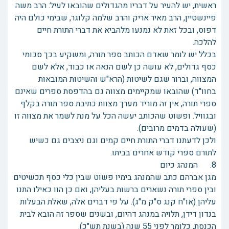
ראשית, יש להעיר על דבריו מהגדולים שהובאו לעיל: הרב משה
פיינשטיין, הרב מאיר אריק והרב שלמה קלוגר, שבימי כולם היה
דפוס, ובכל זאת לא נמנעו מלהביא את דברי התורת חיים
להלכה.
בכלל יש לומר שאדם הכותב ספר תורה, ומשקיע בכך סכומי
כסף גדולים, לא עושה כן לשם הנאה או כבוד, אלא לשם
המצווה, וברור שגם לשיטות (הרא"ש והשיטות המובאות
בחוו"ד) שהובאו שמקיימים מצווה גם בהדפסת ספרים שאינם
ספרי תורה, אין זה מוריד מערך מצוות כתיבת ספר תורה בקלף
ובגוויל. ופשוט שהכותב יעשה הכל על מנת לשמר את מצווה זו
(שעולה בדמים מרובים).
ולכן לדעתנו דברי התורת חיים קמים וגם ניצבים גם כשיש
לתורם ספרי קודש אחרים בביתו.
8. המנהג כיום
מגן אברהם כתב שהמנהג בימיו פשוט שבין כלי כסף תכשיטים
ובין ספרי תורה נשארים ברשות בעליהן, ואם כן הוו כאילו התנו
עליהן (או"ח קנג ס"ק מ"ג). על פי דברים אלה, שאלת הבעלות
בנדון דידן, תלויה במנהג דהיום, ובשנים שספר זה הובא לבית
הכנסת, כלומר לפני 55 שנה (בשנת תש"כ).