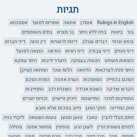
תגיות
Rulings in English
אומדן
אונאה
אחריות למוצר
אסמכתא
בור
ביטוח
בניה ללא היתר
בר מצרא
בתים משותפים
גרמא וגרמי
דברים שבלב
דיווח לרשויות
דין נהנה
דיני חברות
דיני חוזים
דיני עבודה
דיני ראיות
הודאה
הוצאה לפועל
הוצאות משפט
הטעיה בעסקה
היעדר יריבות
היתר עסקא
היתר פניה לערכאות
הלוואה
הלנת שכר
המחאה (שיק)
הסכם בכפייה
הסתמכות
הערת אזהרה
הפרת הסכם
הקדש וצדקה
השבת אבידה
השכרת רכב
התחייבות
התחייבות למכר
התיישנות
זיכיון ורישיון
זכויות יוצרים
חוק המדינה
חוקי המגן
חיוב בסכום שלא נתבע
חתם מבלי להבין
טאבו
טוען ונטען
טענת השטאה
ליקויי בניה
לפנים משורת הדין
לשון הרע
מוניטין
מחוסר אמנה
מחילה
מיסים
מכר
מכר דירה
מכר רכב
מכת מדינה
מנהג
מניעה