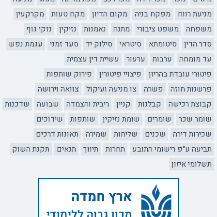
מניעת רווח
מפקח בניה
מקום הדיון
מקח טעות
מקרקעין
משפחה
משפט ציבורי
מתנה
נאמנות
נזיקין
נזקי גוף
סדר הדין
סיטומתא
סיטראי
סילוק יד
סעד זמני
עגמת נפש
עד מומחה
ערבות
ערעור
עשיית דין עצמית
פיטורי עובדת בהריון
פיצויי פיטורין
פירוק שותפות
פרשנות חוזה
פשרה
צו מניעה ועיקול
צוואה וירושה
קבוצת רכישה
קבלנות
קניין
ריבית והצמדה
שבועה
שדכנות
שומר שכר
שומרים
שומת נזיקין
שותפות
שידוכים
שכירות דירה
שכנים
שליחות
שמירה
תאונות דרכים
תביעה ע"פ רישומי התובע
תחרות
תיווך
תנאים
תקנת השוק
תשלומי איזון