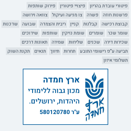
פיטורי עובדת בהריון
פיצויי פיטורין
פירוק שותפות
פרשנות חוזה
פשרה
צו מניעה ועיקול
צוואה וירושה
קבוצת רכישה
קבלנות
קניין
ריבית והצמדה
שבועה
שדכנות
שומר שכר
שומרים
שומת נזיקין
שותפות
שידוכים
שכירות דירה
שכנים
שליחות
שמירה
תאונות דרכים
תביעה ע"פ רישומי התובע
תחרות
תיווך
תנאים
תקנת השוק
תשלומי איזון