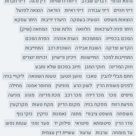
גרמא וגרמי
דברים שבלב
דיווח לרשויות
דין נהנה
דיני חברות
דיני חוזים
דיני עבודה
דיני ראיות
הודאה
הוצאה לפועל
הוצאות משפט
הטעיה בעסקה
היעדר יריבות
היתר עסקא
היתר פניה לערכאות
הלוואה
הלנת שכר
המחאה (שיק)
הסכם בכפייה
הסתמכות
הערת אזהרה
הפרת הסכם
הקדש וצדקה
השבת אבידה
השכרת רכב
התחייבות
התחייבות למכר
התיישנות
זיכיון ורישיון
זכויות יוצרים
חוק המדינה
חוקי המגן
חיוב בסכום שלא נתבע
חתם מבלי להבין
טאבו
טוען ונטען
טענת השטאה
ליקויי בניה
לפנים משורת הדין
לשון הרע
מוניטין
מחוסר אמנה
מחילה
מיסים
מכר
מכר דירה
מכר רכב
מכת מדינה
מנהג
מניעה
מניעת רווח
מפקח בניה
מקום הדיון
מקח טעות
מקרקעין
משפחה
משפט ציבורי
מתנה
נאמנות
נזיקין
נזקי גוף
סדר הדין
סיטומתא
סיטראי
סילוק יד
סעד זמני
עגמת נפש
עד מומחה
ערבות
ערעור
עשיית דין עצמית