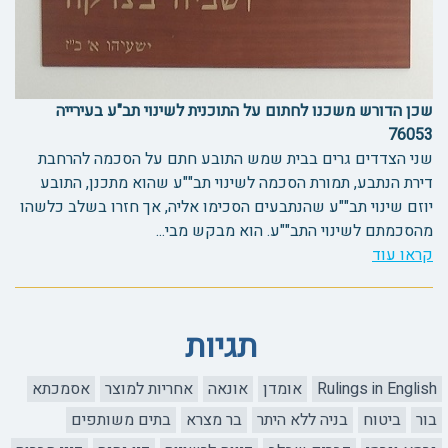
שכן הדורש משכנו לחתום על התוכנית לשינוי תב"ע בעירייה
76053
שני הצדדים גרים בבית שמש התובע חתם על הסכמה להרחבת
דירת הנתבע, תמורת הסכמה לשינוי תב""ע שהוא מתכנן, התובע
יוזם שינוי תב""ע שהנתבעים הסכימו אליה, אך חזרו בשלב כלשהו
מהסכמתם לשינוי התב""ע. הוא מבקש מבי...
קראו עוד
תגיות
Rulings in English
אומדן
אונאה
אחריות למוצר
אסמכתא
בור
ביטוח
בניה ללא היתר
בר מצרא
בתים משותפים