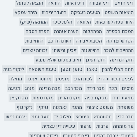
דיני חוזים
דיני עבודה
דיני ראיות
הודאה
הוצאה לפועל
הוצאות משפט
הטעיה בעסקה
היעדר יריבות
היתר עסקא
היתר פניה לערכאות
הלוואה
הלנת שכר
המחאה (שיק)
הסכם בכפייה
הסתמכות
הערת אזהרה
הפרת הסכם
הקדש וצדקה
השבת אבידה
השכרת רכב
התחייבות
התחייבות למכר
התיישנות
זיכיון ורישיון
זכויות יוצרים
חוק המדינה
חוקי המגן
חיוב בסכום שלא נתבע
חתם מבלי להבין
טאבו
טוען ונטען
טענת השטאה
ליקויי בניה
לפנים משורת הדין
לשון הרע
מוניטין
מחוסר אמנה
מחילה
מיסים
מכר
מכר דירה
מכר רכב
מכת מדינה
מנהג
מניעה
מניעת רווח
מפקח בניה
מקום הדיון
מקח טעות
מקרקעין
משפחה
משפט ציבורי
מתנה
נאמנות
נזיקין
נזקי גוף
סדר הדין
סיטומתא
סיטראי
סילוק יד
סעד זמני
עגמת נפש
עד מומחה
ערבות
ערעור
עשיית דין עצמית
פיטורי עובדת בהריון
פיצויי פיטורין
פירוק שותפות