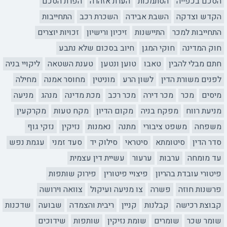
הסכם בכפייה
הסתמכות
הערת אזהרה
הפרת הסכם
הקדש וצדקה
השבת אבידה
השכרת רכב
התחייבות
התחייבות למכר
התיישנות
זיכיון ורישיון
זכויות יוצרים
חוק המדינה
חוקי המגן
חיוב בסכום שלא נתבע
חתם מבלי להבין
טאבו
טוען ונטען
טענת השטאה
ליקויי בניה
לפנים משורת הדין
לשון הרע
מוניטין
מחוסר אמנה
מחילה
מיסים
מכר
מכר דירה
מכר רכב
מכת מדינה
מנהג
מניעה
מניעת רווח
מפקח בניה
מקום הדיון
מקח טעות
מקרקעין
משפחה
משפט ציבורי
מתנה
נאמנות
נזיקין
נזקי גוף
סדר הדין
סיטומתא
סיטראי
סילוק יד
סעד זמני
עגמת נפש
עד מומחה
ערבות
ערעור
עשיית דין עצמית
פיטורי עובדת בהריון
פיצויי פיטורין
פירוק שותפות
פרשנות חוזה
פשרה
צו מניעה ועיקול
צוואה וירושה
קבוצת רכישה
קבלנות
קניין
ריבית והצמדה
שבועה
שדכנות
שומר שכר
שומרים
שומת נזיקין
שותפות
שידוכים