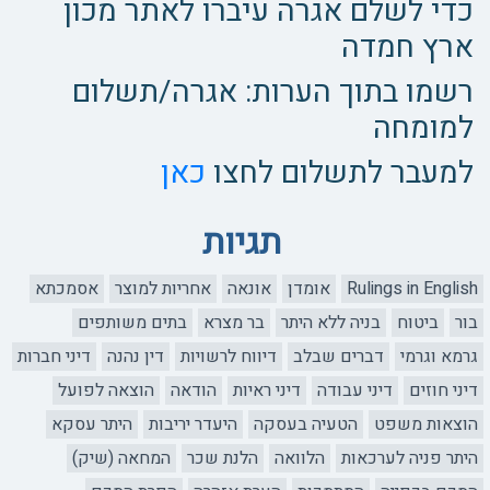
כדי לשלם אגרה עיברו לאתר מכון
ארץ חמדה
רשמו בתוך הערות: אגרה/תשלום
למומחה
למעבר לתשלום לחצו
כאן
תגיות
Rulings in English
אומדן
אונאה
אחריות למוצר
אסמכתא
בור
ביטוח
בניה ללא היתר
בר מצרא
בתים משותפים
גרמא וגרמי
דברים שבלב
דיווח לרשויות
דין נהנה
דיני חברות
דיני חוזים
דיני עבודה
דיני ראיות
הודאה
הוצאה לפועל
הוצאות משפט
הטעיה בעסקה
היעדר יריבות
היתר עסקא
היתר פניה לערכאות
הלוואה
הלנת שכר
המחאה (שיק)