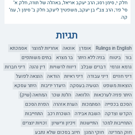
חלק י, סימן רסג; הרב יעקב אריאל, באהלה של תורה, חלק א'
סי' פד; הרב צב"י בן יעקב, משפטיך ליעקב חלק ב' סימן ו', עמ'
קה.
תגיות
Rulings in English
אומדן
אונאה
אחריות למוצר
אסמכתא
בור
ביטוח
בניה ללא היתר
בר מצרא
בתים משותפים
גרמא וגרמי
דברים שבלב
דיווח לרשויות
דין נהנה
דיני חברות
דיני חוזים
דיני עבודה
דיני ראיות
הודאה
הוצאה לפועל
הוצאות משפט
הטעיה בעסקה
היעדר יריבות
היתר עסקא
היתר פניה לערכאות
הלוואה
הלנת שכר
המחאה (שיק)
הסכם בכפייה
הסתמכות
הערת אזהרה
הפרת הסכם
הקדש וצדקה
השבת אבידה
השכרת רכב
התחייבות
התחייבות למכר
התיישנות
זיכיון ורישיון
זכויות יוצרים
חוק המדינה
חוקי המגן
חיוב בסכום שלא נתבע