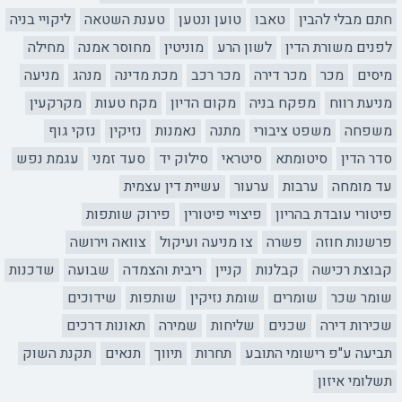
חתם מבלי להבין
טאבו
טוען ונטען
טענת השטאה
ליקויי בניה
לפנים משורת הדין
לשון הרע
מוניטין
מחוסר אמנה
מחילה
מיסים
מכר
מכר דירה
מכר רכב
מכת מדינה
מנהג
מניעה
מניעת רווח
מפקח בניה
מקום הדיון
מקח טעות
מקרקעין
משפחה
משפט ציבורי
מתנה
נאמנות
נזיקין
נזקי גוף
סדר הדין
סיטומתא
סיטראי
סילוק יד
סעד זמני
עגמת נפש
עד מומחה
ערבות
ערעור
עשיית דין עצמית
פיטורי עובדת בהריון
פיצויי פיטורין
פירוק שותפות
פרשנות חוזה
פשרה
צו מניעה ועיקול
צוואה וירושה
קבוצת רכישה
קבלנות
קניין
ריבית והצמדה
שבועה
שדכנות
שומר שכר
שומרים
שומת נזיקין
שותפות
שידוכים
שכירות דירה
שכנים
שליחות
שמירה
תאונות דרכים
תביעה ע"פ רישומי התובע
תחרות
תיווך
תנאים
תקנת השוק
תשלומי איזון