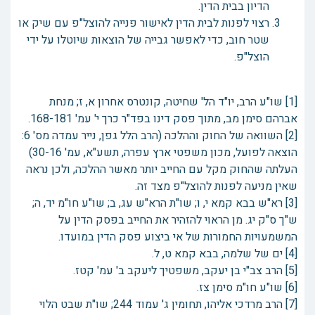
הדיון בבית הדין.
רצוי לפנות לבית הדין לאישור פנייה להוצל"פ עם שיק או
שטר חוב, כדי לאפשר גבייה של הוצאות שיוטלו על ידי
הוצל"פ.
[1] שו"ע הרב, יו"ד הל' שחיטה, קונטרס אחרון א, ז; מנחת
אברהם סימן מב, מתוך פסק דינו בפד"ר כרך י' עמ' 168-181.
[2] השוואה של החוק וההלכה (הרב הלל גפן, נייר עמדה מס' 6:
הוצאה לפועל, מכון משפטי ארץ עפרה, תשע"א, עמ' 30-16)
העלתה שהחוק מקל עם החייב יותר מאשר ההלכה, ולכן נראה
שאין מניעה לפנות להוצל"פ מצד זה.
[3] רא"ש בבא קמא י, ו; שו"ת הרא"ש עג, ב; שו"ע חו"מ יד, ה;
ש"ך ס"ק יג. מן הראוי להזהיר את החייב בפסק הדין על
המשמעויות החמורות של אי ביצוע פסק הדין במועדו.
[4] ים של שלמה, בבא קמא ט, ל.
[5] הרב צב"י בן יעקב, משפטיך ליעקב ב' עמ' קטז.
[6] שו"ע חו"מ סימן צז.
[7] הרב מרדכי אליהו, תחומין ג' עמוד 244; שו"ת שבט הלוי