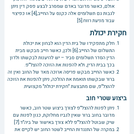
אולם, כאשר מדובר באדם שמסרב לבצע פסק דין ניתן
לגבות גם תשלומים אלה כקנס על החייב,[4] או כפיצוי
עבור מניעת רווח.[5]
חקירת יכולת
חלק מתפקידו של בית הדין הוא לבחון את יכולת
התשלום של החייב.[6] ולכן, כאשר חייב מבקש מבית
הדין הסדר תשלומים סביר – יש להיענות לבקשתו ולדון
בכך בבית הדין, ולא להפנות את הזוכה להוצל"פ.
כאשר החייב מבקש פריסה ארוכה מאד של החוב ואין זה
ברור שבקשתו תואמת את ההלכה, ניתן להפנות את הזוכה
להוצל"פ, שם מתבצעת "חקירת יכולת" מקצועית.
ביצוע שטרי חוב
ניתן לפנות להוצל"פ לצורך ביצוע שטר חוב, כאשר
מדובר בחוב ברור שאין לגביו מחלוקת, כגון לפנות עם
שיק שבוטל להוצל"פ ללא צורך באישור של ביה"ד.[7]
במקרה של התנגדות החייב לשטר החוב יש לקיים את