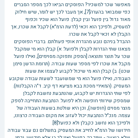
מאפשר שכר למשכיר? הפוסקים הביאו לכך מספר הסברים
כפי שמבואר בהערה[7], אך מעבר לכך יש לומר, שיש חילוק
מאוד גדול בין פועל ובין קבלן. פועל הוא שכיר וכפוף
למעסיק, ולפיכך הוא זכאי (לדעת הרמ"א) לקבל את שכרו, אך
הקבלן לא זכאי לקבל את שכרו.
ההבדל בניהם נובע מהגדרת אופי פעולתם. בדברי הפוסקים
מצאנו שתי הגדרות לקבלן ולפועל: א) קבלן הוא מי שמקבל
שכר על תוצר ותוצאה [הספק ותפוקה מסוימים], ואילו פועל
מקבל את שכרו לפי מספר שעות עבודה. (תרומת הדשן סימן
שכט). ב) קבלן הוא מי שיכול לקבוע לעצמו את שעות
העבודה, ואילו פועל הוא מי שמשועבד לשעות עבודה שקובע
המעסיק. (המאירי מסכת בבא מציעא דף קיב. ד"ה הקבלנות).
לפי שתי ההגדרות יש לקבוע, שהנתבעת נחשבת לקבלן
שמספק שירותי חופשה ולא לפועל. הנתבעת התחייבה לספק
מוצר מסוים (חופשה), וכן היא שולטת בשעות העבודה של
עצמה. מנכ"ל הנתבעת יכול לעזוב את מקום העבודה כרצונו,
ולפיכך הוא נחשב כקבלן ולא כפועל[8].
חידושו של הרמ"א לחייב את המעסיק בתשלום גם עבור עבודה
שלא בוצעה - שייך רק בפועל ואין לך בו אלא חידושו, וכפי