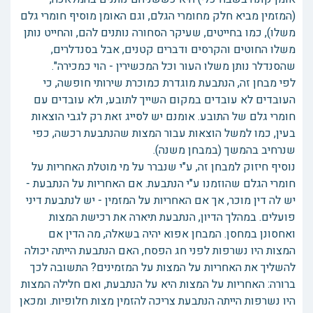
(המזמין מביא חלק מחומרי הגלם, וגם האומן מוסיף חומרי גלם
משלו), כמו בחייטים, שעיקר הסחורה נותנים להם, והחייט נותן
משלו החוטים והקרסים ודברים קטנים, אבל בסנדלרים,
שהסנדלר נותן משלו העור וכל המכשירין - הוי כמכירה".
לפי מבחן זה, הנתבעת מוגדרת כמוכרת שירותי חופשה, כי
העובדים לא עובדים במקום השייך לתובע, ולא עובדים עם
חומרי גלם של התובע. אומנם יש לסייג זאת רק לגבי הוצאות
בעין, כמו למשל הוצאות עבור המצות שהנתבעת רכשה, כפי
שנרחיב בהמשך (במבחן משנה).
נוסיף חיזוק למבחן זה, ע"י שנברר על מי מוטלת האחריות על
חומרי הגלם שהוזמנו ע"י הנתבעת. אם האחריות על הנתבעת -
יש לה דין מוכר, אך אם האחריות על המזמין - יש לנתבעת דיני
פועלים. במהלך הדיון, הנתבעת תיארה את רכישת המצות
ואחסונן במחסן. המבחן אפוא יהיה בשאלה, מה הדין אם
המצות היו נשרפות לפני חג הפסח, האם הנתבעת הייתה יכולה
להשליך את האחריות על המצות על המזמינים? התשובה לכך
ברורה: האחריות על המצות היא על הנתבעת, ואם חלילה המצות
היו נשרפות הייתה הנתבעת צריכה להזמין מצות חלופיות. ומכאן