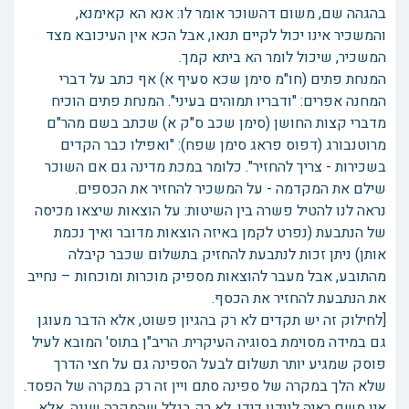
בהגהה שם, משום דהשוכר אומר לו: אנא הא קאימנא,
והמשכיר אינו יכול לקיים תנאו, אבל הכא אין העיכובא מצד
המשכיר, שיכול לומר הא ביתא קמך.
המנחת פתים (חו"מ סימן שכא סעיף א) אף כתב על דברי
המחנה אפרים: "ודבריו תמוהים בעיני". המנחת פתים הוכיח
מדברי קצות החושן (סימן שכב ס"ק א) שכתב בשם מהר"ם
מרוטנבורג (דפוס פראג סימן שפח): "ואפילו כבר הקדים
בשכירות - צריך להחזיר". כלומר במכת מדינה גם אם השוכר
שילם את המקדמה - על המשכיר להחזיר את הכספים.
נראה לנו להטיל פשרה בין השיטות: על הוצאות שיצאו מכיסה
של הנתבעת (נפרט לקמן באיזה הוצאות מדובר ואיך נכמת
אותן) ניתן זכות לנתבעת להחזיק בתשלום שכבר קיבלה
מהתובע, אבל מעבר להוצאות מספיק מוכרות ומוכחות – נחייב
את הנתבעת להחזיר את הכסף.
[לחילוק זה יש תקדים לא רק בהגיון פשוט, אלא הדבר מעוגן
גם במידה מסוימת בסוגיה העיקרית. הריב"ן בתוס' המובא לעיל
פוסק שמגיע יותר תשלום לבעל הספינה גם על חצי הדרך
שלא הלך במקרה של ספינה סתם ויין זה רק במקרה של הפסד.
אין משם ראיה לנידון דידן, לא רק בגלל שהמקרה שונה, אלא