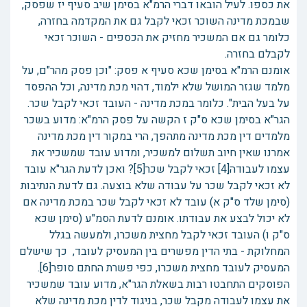
את כספו. לעיל הובאו דברי הרמ"א בסימן שיב סעיף יז שפסק,
שבמכת מדינה השוכר זכאי לקבל גם את המקדמה בחזרה,
כלומר גם אם המשכיר מחזיק את הכספים - השוכר זכאי
לקבלם בחזרה.
אומנם הרמ"א בסימן שכא סעיף א פסק: "וכן פסק מהר"ם, על
מלמד שגזר המושל שלא ילמוד, דהוי מכת מדינה, וכל ההפסד
על בעל הבית". כלומר במכת מדינה - העובד זכאי לקבל שכר.
הגר"א בסימן שכא ס"ק ז הקשה על פסק הרמ"א: מדוע בשכר
מלמדים דין מכת מדינה מתהפך, הרי במקור דין מכת מדינה
אמרנו שאין חיוב תשלום למשכיר, ומדוע עובד שמשכיר את
עצמו לעבודה[4] זכאי לקבל שכר[5]? ואכן לדעת הגר"א עובד
לא זכאי לקבל שכר על עבודה שלא בוצעה. גם לדעת הנתיבות
(סימן שלד ס"ק א) עובד לא זכאי לקבל שכר במכת מדינה אם
לא יכול לבצע את עבודתו. אומנם לדעת הסמ"ע (סימן שכא
ס"ק ו) העובד זכאי לקבל מחצית משכרו, ולמעשה בגלל
המחלוקת - בתי הדין מפשרים בין המעסיק לעובד, כך שישלם
המעסיק לעובד מחצית משכרו, כפי פשרת החתם סופר[6].
הפוסקים התחבטו רבות בשאלת הגר"א, מדוע עובד שמשכיר
את עצמו לעבודה מקבל שכר, בניגוד לדין מכת מדינה שלא