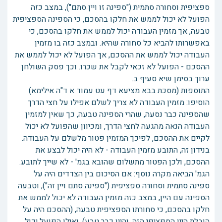
ספציפית וסחורה סתמית ("ספינה זו ויין סתם"), במצב כזה
הפועל לא יכול לממש את חלקו בהסכם, כי הספינה הספציפית
טבעה, אך מזמין העבודה יכול לממש את חלקו בהסכם, כי
באפשרותו להביא כל סחורה שהיא. ובמצב כזה בו מזמין
העבודה יכול לממש את ההסכם, אך הפועל לא יכול לממש את
ההסכם - הפועל לא זכאי לקבל את שכרו. וכך פסק השולחן
ערוך בסימן שיא סעיף ב.
התוספות (מסכת בבא מציעא דף עט עמוד א ד"ה אילימא)
הוסיפו: מזמין העבודה לא צריך לשלם אפילו על חצי הדרך
שהספינה כבר נסעה, שהרי הספינה טבעה, כך שאין למזמין
העבודה הנאה מהגעה לחצי הדרך, ומכיוון שהפועל לא יכול
לקיים את ההסכם, לפיכך המזמין פטור מלשלם על העבודה.
בנידון זה, התובע מזמין העבודה - לא היה יכול לבצע את
ההסכם, ולכן הפטור מתשלום שהובא בגמ' - לא שייך לתובע.
הגמ' הביאה מקרה נוסף: אם הסיכום בין הצדדים היה על
ספינה סתמית וסחורה ספציפית ("ספינה סתם ויין זה"), וטבעה
הספינה עם היין, במצב כזה מזמין העבודה לא יכול לממש את
חלקו בהסכם, כי סחורתו הספציפית טבעה, (ההסכם היה על
הובלת היין הספציפי הזה, והיין כבר טבע), ואילו הפועל יכול