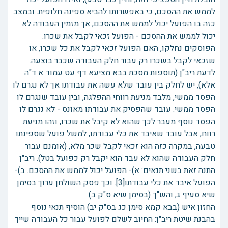
לממש את ההסכם, כי באפשרותו להביא ספינה חלופית. ובמצב
כזה בו הפועל יכול לממש את ההסכם, אך מזמין העבודה לא
יכול לממש את ההסכם - הפועל זכאי לקבל את שכרו.
הפוסקים נחלקו, האם הפועל זכאי לקבל את כל שכרו, או
שזכאי לקבל בשכרו רק עבור חלק העבודה שכבר בוצעה.
לדעת ריב"ן (תוספות מסכת בבא מציעא דף עט עמוד א ד"ה
אלא), יש לחלק בין עובד שלא עשה את עבודתו אך לא נגרם לו
הפסד ממשי, מלבד מניעת רווחי ההפלגה, ובין עובד שנגרם לו
הפסד ממשי. עובד שהפסיק את עבודתו מאונס - לא נגרם לו
הפסד נוסף מעבר לכך שהוא לא קיבל את שכרו, וזהו מניעת
רווח, אבל עובד שאיבד את כלי עבודתו, למשל פועל שספינתו
טבעה, במקרה כזה הוא זכאי לקבל שכר מלא, (אומנם עבור
חלק העבודה שהוא לא עבד הוא יקבל רק כפועל בטל). ריב"ן
התנה זאת בשני תנאים: א)- הפועל יכול לממש את ההסכם. ב)-
הפועל איבד את כלי עבודתו[3]. וכך פסק השולחן ערוך בסימן
שיא סעיף ג, והש"ך (בסימן שיא ס"ק ב).
החזון איש (בבא קמא סימן כג בס"ק יב) הוסיף תנאי נוסף
בהבנת שיטת ריב"ן: החיוב לשלם לפועל עבור כל העבודה שייך