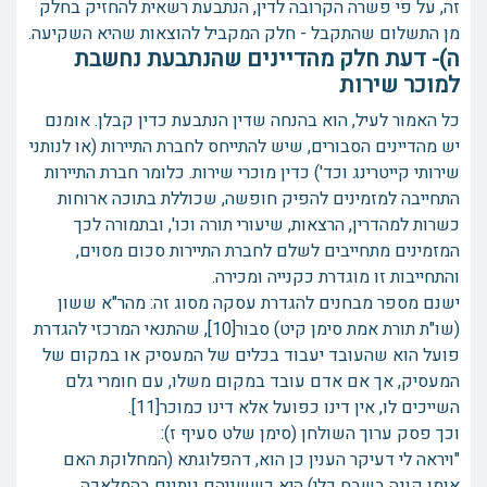
זה, על פי פשרה הקרובה לדין, הנתבעת רשאית להחזיק בחלק
מן התשלום שהתקבל - חלק המקביל להוצאות שהיא השקיעה.
ה)- דעת חלק מהדיינים שהנתבעת נחשבת
למוכר שירות
כל האמור לעיל, הוא בהנחה שדין הנתבעת כדין קבלן. אומנם
יש מהדיינים הסבורים, שיש להתייחס לחברת התיירות (או לנותני
שירותי קייטרינג וכד') כדין מוכרי שירות. כלומר חברת התיירות
התחייבה למזמינים להפיק חופשה, שכוללת בתוכה ארוחות
כשרות למהדרין, הרצאות, שיעורי תורה וכו', ובתמורה לכך
המזמינים מתחייבים לשלם לחברת התיירות סכום מסוים,
והתחייבות זו מוגדרת כקנייה ומכירה.
ישנם מספר מבחנים להגדרת עסקה מסוג זה: מהר"א ששון
(שו"ת תורת אמת סימן קיט) סבור[10], שהתנאי המרכזי להגדרת
פועל הוא שהעובד יעבוד בכלים של המעסיק או במקום של
המעסיק, אך אם אדם עובד במקום משלו, עם חומרי גלם
השייכים לו, אין דינו כפועל אלא דינו כמוכר[11].
וכך פסק ערוך השולחן (סימן שלט סעיף ז):
"ויראה לי דעיקר הענין כן הוא, דהפלוגתא (המחלוקת האם
אומן קונה בשבח כלי) היא כששניהם נותנים בהמלאכה,