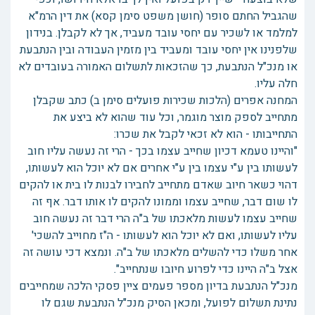
שהגביל החתם סופר (חושן משפט סימן קסא) את דין הרמ"א
למלמד או לשכיר עם יחסי עובד מעביד, אך לא לקבלן. בנידון
שלפנינו אין יחסי עובד ומעביד בין מזמין העבודה ובין הנתבעת
או מנכ"ל הנתבעת, כך שהזכאות לתשלום האמורה בעובדים לא
חלה עליו.
המחנה אפרים (הלכות שכירות פועלים סימן ב) כתב שקבלן
מתחייב לספק מוצר מוגמר, וכל עוד שהוא לא ביצע את
התחייבותו - הוא לא זכאי לקבל את שכרו:
"והיינו טעמא דכיון שחייב עצמו בכך - הרי זה נעשה עליו חוב
לעשותו בין ע"י עצמו בין ע"י אחרים אם לא יוכל הוא לעשותו,
דהוי כשאר חיוב שאדם מתחייב לחבירו לבנות לו בית או להקים
לו שום דבר, שחייב עצמו וממונו להקים לו אותו דבר. אף זה
שחייב עצמו לעשות מלאכתו של ב"ה הרי דבר זה נעשה חוב
עליו לעשותו, ואם לא יוכל הוא לעשותו - ה"ז מחוייב להשכי'
אחר משלו כדי להשלים מלאכתו של ב"ה. ונמצא דכי עושה זה
אצל ב"ה היינו כדי לפרוע חיובו שנתחייב".
מנכ"ל הנתבעת בדיון מספר פעמים ציין פסקי הלכה שמחייבים
נתינת תשלום לפועל, ומכאן הסיק מנכ"ל הנתבעת שגם לו