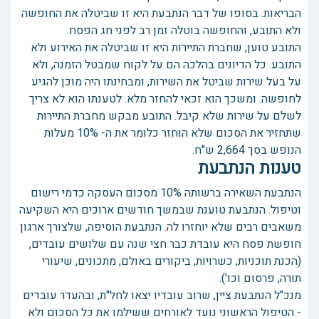
הבריאות. בסופו של דבר הנתבעת היא זו שביטלה את החופשה
ולא התובע, והחופשה בוטלה זמן רב לפני חג הפסח.
התובע טוען, שחברת התיירות היא זו שביטלה את האירוע ולא
התובע. כל הדיונים בהלכה הם על לקוח שמבטל הזמנה, ולא
על בעל שירות שביטל את השירות, ומבחינתו היה מוכן להגיע
לחופשה. ומשכך הוא זכאי להחזר מלא. לטענתו הוא לא צריך
לשלם על שירות שלא קיבל. התובע מבקש מחברת התיירות
שתחזיר את הסכום שלא הוחזר כלומר את ה- 10% מעלות
הנופש בסך 2,664 ש"ח.
טענות הנתבעת
הנתבעת השאירה ברשותה 10% מסכום העסקה כדמי רישום
וטיפול. הנתבעת טוענת שבמשך חודשים ארוכים היא השקיעה
משאבים רבים שלא יוחזרו לה. הנתבעת הוסיפה, שלצורך ארגון
חופשת פסח היא עובדת כבר חצי שנה עם שלושים עובדים,
(הכנת תוכניות, כשרויות, ביקורים באולם, מתכונים, שיעורי
תורה, פרסום וכו').
מנכ"ל הנתבעת ציין, שרוב עובדיו יצאו לחל"ת, ובהעדר עובדים
- הטיפול הראשוני נועד לאורחים ששילמו את כל הסכום ולא