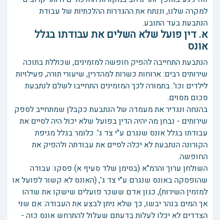
למקרה שלנו, וננתח את ההגדרות ההלכתיות של עבודת
הנתבעת בעד התובע.
א. דין פועל שלא השלים את עבודתו בגלל
אונס
הנתבעת התחייבה להפיק חופשה למזמינים, שכוללת בתוכה
שירותים רבים: ארוחות כשרות למהדרין, שיעורי תורה, פעילויות
לילדים וכו'. בתמורה לכך המזמינים התחייבו לשלם לנתבעת
סכום מסוים.
בהנחה ונגדיר את מעמדה של הנתבעת כקבלן שמתחייב לספק
שירותים - נבחן מה יהיה הדין בפועל שלא יכול היה לסיים את
עבודתו בגלל אונס שנגרם ע"י צד ג'. כלומר בגלל מגיפת
הקורונה הנתבעת לא יכלה לסיים את עבודתה ולהפיק את
החופשה.
השולחן ערוך והרמ"א (בסימן שלד סעיף א) פסקו: עבודה
שהופסקה באונס שנגרם ע"י צד ג', (האונס לא קשור לפועל או
למזמין השירות), כגון אדם ששכר פועלים שישקו את שדהו
אך המים בנהר יבשו, כך שלא ניתן לבצע את העבודה: אם שני
הצדדים לא יכלו לעלות בדעתם שעלול להתרחש אונס כזה -