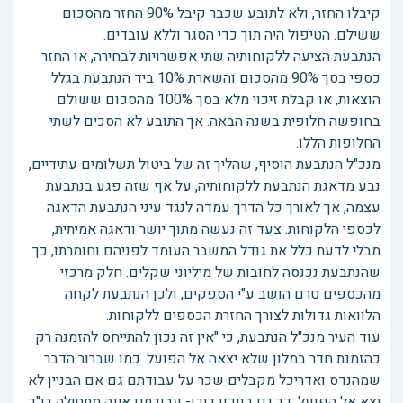
קיבלו החזר, ולא לתובע שכבר קיבל 90% החזר מהסכום
ששילם. הטיפול היה תוך כדי הסגר וללא עובדים.
הנתבעת הציעה ללקוחותיה שתי אפשרויות לבחירה, או החזר
כספי בסך 90% מהסכום והשארת 10% ביד הנתבעת בגלל
הוצאות, או קבלת זיכוי מלא בסך 100% מהסכום ששולם
בחופשה חלופית בשנה הבאה. אך התובע לא הסכים לשתי
החלופות הללו.
מנכ"ל הנתבעת הוסיף, שהליך זה של ביטול תשלומים עתידיים,
נבע מדאגת הנתבעת ללקוחותיה, על אף שזה פגע בנתבעת
עצמה, אך לאורך כל הדרך עמדה לנגד עיני הנתבעת הדאגה
לכספי הלקוחות. צעד זה נעשה מתוך יושר ודאגה אמיתית,
מבלי לדעת כלל את גודל המשבר העומד לפניהם וחומרתו, כך
שהנתבעת נכנסה לחובות של מיליוני שקלים. חלק מרכזי
מהכספים טרם הושב ע"י הספקים, ולכן הנתבעת לקחה
הלוואות גדולות לצורך החזרת הכספים ללקוחות.
עוד העיר מנכ"ל הנתבעת, כי "אין זה נכון להתייחס להזמנה רק
כהזמנת חדר במלון שלא יצאה אל הפועל. כמו שברור הדבר
שמהנדס ואדריכל מקבלים שכר על עבודתם גם אם הבניין לא
יצא אל הפועל, כך גם בנידון דידן- עבודתנו אינה מתחילה בי"ד