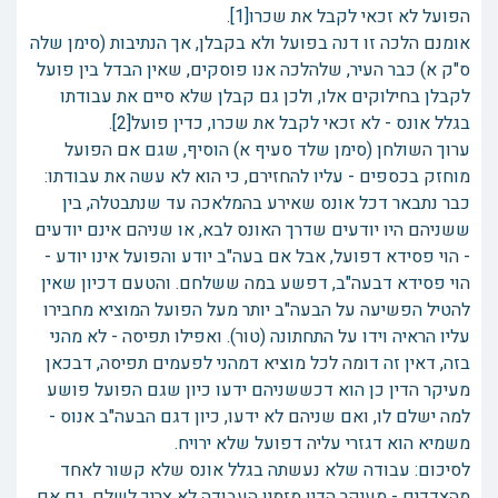
הפועל לא זכאי לקבל את שכרו[1].
אומנם הלכה זו דנה בפועל ולא בקבלן, אך הנתיבות (סימן שלה
ס"ק א) כבר העיר, שלהלכה אנו פוסקים, שאין הבדל בין פועל
לקבלן בחילוקים אלו, ולכן גם קבלן שלא סיים את עבודתו
בגלל אונס - לא זכאי לקבל את שכרו, כדין פועל[2].
ערוך השולחן (סימן שלד סעיף א) הוסיף, שגם אם הפועל
מוחזק בכספים - עליו להחזירם, כי הוא לא עשה את עבודתו:
כבר נתבאר דכל אונס שאירע בהמלאכה עד שנתבטלה, בין
ששניהם היו יודעים שדרך האונס לבא, או שניהם אינם יודעים
- הוי פסידא דפועל, אבל אם בעה"ב יודע והפועל אינו יודע -
הוי פסידא דבעה"ב, דפשע במה ששלחם. והטעם דכיון שאין
להטיל הפשיעה על הבעה"ב יותר מעל הפועל המוציא מחבירו
עליו הראיה וידו על התחתונה (טור). ואפילו תפיסה - לא מהני
בזה, דאין זה דומה לכל מוציא דמהני לפעמים תפיסה, דבכאן
מעיקר הדין כן הוא דכששניהם ידעו כיון שגם הפועל פושע
למה ישלם לו, ואם שניהם לא ידעו, כיון דגם הבעה"ב אנוס -
משמיא הוא דגזרי עליה דפועל שלא ירויח.
לסיכום: עבודה שלא נעשתה בגלל אונס שלא קשור לאחד
מהצדדים - מעיקר הדין מזמין העבודה לא צריך לשלם. גם אם