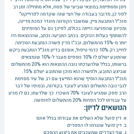
ניסן ומסתיימת במוצאי שביעי של פסח, אלא מתחילה זמן רב
לפני כן, מדובר בעבודה של חצי שנה שקדמה לפרוייקט".
מנכ"ל הנתבעת ציין, שמשבר הקורונה מוגדר כמכת מדינה,
ומכיוון שהפגיעה הייתה בכולם, לפיכך גם על המזמינים
להשתתף בעלות הנזקים. בכתב התביעה נכתב, שההוצאות היו
יותר מ-15% מהתשלום, ובכ"ז מדין פשרה הנתבעת הסכימה
לחייב רק 10% כדמי טיפול, אומנם בדיון מנכ"ל הנתבעת ביקש
שהתובע ישלם לו 10% נוספים מעבר ל-10% שנמצאים
ברשותו, בגלל שלהערכתו גובה ההוצאות הוא 20% מהתשלום
שביצע התובע, ולפשרה הוא מוכן שהתובע ישלם 15%.
מנכ"ל הנתבעת הוסיף שהוא התייעץ עם רב של עיר מסוימת
לגבי גובה התשלום המגיע לעובד בקורונה, ובסופו של דבר
הרב פסק שמגיע לעובד 70% משכרו. כך שלדעתו, גם לו מגיע
על עבודתו לכל הפחות 20% מהתשלום לחופשה.
הנושאים לדיון:
א. דין פועל שלא השלים את עבודתו בגלל אונס
ב. דין פועל שנגרמו לו הפסדים
ג. שני הצדדים שמעכבים את ביצוע ההסכם