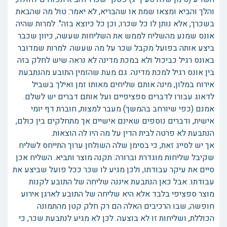
והלך והביא ומצאו שמת או שהבריא, לא יאמר: טול מה שהבאת
בשכרך, אלא נותן לו כל שכרו; וכן כל כיוצא בזה". למרות שהיה
אונס שמנע מהשליח לממש את השליחות שעשה, כיוון שכבר
ביצע אותה בפועל מקבל שכר על מה שעשה. למרות שמדובר
באונס רגיל כביכול ולא במכת מדינה לא נראה שיש לחלק בזה
בין אונס רגיל למכת מדינה. גם מעת שהזמין התובע מהנתבעת
אירוח במלון, מינה אותם שליחים מאותו זמן ואילך בשביל
לדאוג עבורו לדברים ספציפיים ועל אותם דברים יש לשלם.
אמנם (כפי שיורחב בהמשך) מעבר למצות, חוברת דף יומי
אישית, ודברים נוספים שאינם אישיים אך מתחלקים בין כולם,
הנתבעת לא פרטה לבית הדין על מה היו לה הוצאות.
אך יש לסייג זאת, כי בסימן שלה השולחן ערוך התייחס לשליח
שקיבל שליחות מוגדרת וברורה: תקנה מוצר ותביא. השליח אכן
סיים את עיקר עבודתו, ולכן מגיע לו שכר ככל פועל שביצע את
עבודתו. אבל כאן הנתבעת איננה שליחה של התובע לקנות
מוצר ספציפי בלבד אלא היא שליחה של התובע לארגן אירוע
חופשה, שבו הרכיבים האלה הם רק חלק קטן מהתמונה
הכוללת, ושליחות זו לא בוצעה. לכן לא מגיע לנתבעת שכר, כי