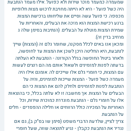
שמעמדה כמעמד מוכר שירות ולא כפועל. אילו מעמד הנתבעת
היה כשל פועל - היא לא הייתה מחויבת לרכוש מצות חלופיות
מכספה. כי פועל עשה וסיים את שליחותו ברכישת המצות.
ברגע רכישת המצות הוא מזכה את הבעלים, והאחריות על
שמירת המצות מוטלת על הבעלים. (הנתיבות בסימן שלה ג
מרחיב בדין זה).
ומכאן אנו באים לכלל מסקנה, שחומר גלם זה (המצות) שייך
לנתבעת, היא החליטה היכן לשכן את המצות עד לחופשה,
ולאחר ביטול החופשה בגלל הקורונה - הנתבעת לא העלתה
בדעתה לפנות למזמינים ולשאול אותם מה הם רוצים לעשות
עם המצות, כי חומרי גלם אלו שייכים לה. אומנם אילו היה
מעמדה כשל פועל - המצות שייכות למזמינים, והיה על
הנתבעת לפנות למזמינים ולחלק להם את המצות כי הם
הבעלים על המצות. אך מחשבה זו לא עלתה בכלל, כי בהוצאות
אלו על חומרי גלם - הנתבעת מוגדרת כמוכרת שירות, וכל
האחריות על המכירה כולל הרווחים או חלילה ההפסדים - חלים
על הנתבעת.
צריך לציין, שלדעת הדברי משפט (סימן שו בס"ק ב), גם אם
נגדיר את הנתבעת כקבלן - נגיע לתוצאה שווה, שעל חומרי