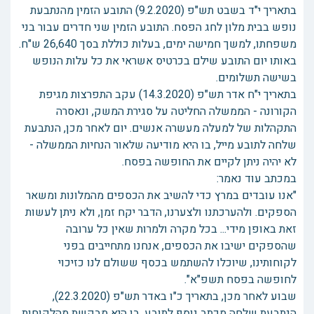
בתאריך י"ד בשבט תש"פ (9.2.2020) התובע הזמין מהנתבעת
נופש בבית מלון לחג הפסח. התובע הזמין שני חדרים עבור בני
משפחתו, למשך חמישה ימים, בעלות כוללת בסך 26,640 ש"ח.
באותו יום התובע שילם בכרטיס אשראי את כל עלות הנופש
בשישה תשלומים.
בתאריך י"ח אדר תש"פ (14.3.2020) עקב התפרצות מגיפת
הקורונה - הממשלה החליטה על סגירת המשק, ונאסרה
התקהלות של למעלה מעשרה אנשים. יום לאחר מכן, הנתבעת
שלחה לתובע מייל, בו היא מודיעה שלאור הנחיות הממשלה -
לא יהיה ניתן לקיים את החופשה בפסח.
במכתב עוד נאמר:
"אנו עובדים במרץ כדי להשיב את הכספים מהמלונות ומשאר
הספקים. ולהערכתנו ולצערנו, הדבר יקח זמן, ולא ניתן לעשות
זאת באופן מידי... בכל מקרה ולמרות שאין כל ערובה
שהספקים ישיבו את הכספים, אנחנו מתחייבים בפני
לקוחותינו, שיוכלו להשתמש בכסף ששולם לנו כזיכוי
לחופשה בפסח תשפ"א".
שבוע לאחר מכן, בתאריך כ"ו באדר תש"פ (22.3.2020),
הנתבעת שלחה מכתב נוסף לתובע, בו היא מבקשת מהלקוחות