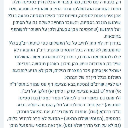
רק בעבודה עם סיכון, כמו בעבודת הובלת היין בספינה. חלק
משכר הנסיעה הוא תשלום עבור הסיכון שהספינה תטבע, ואם
אכן אירע אונס לספינה, נתייחס לכך כאילו הספינה טבעה בגלל
שימוש מוגבר בספינה, והשוכר התחייב לשלם גם על הסיכון
ועל מימושו (שהספינה אכן טבעה), ולכן על השוכר להשתתף
בהוצאות.
בנידון זה, לא ניתן לחייב על כל התשלום כפי שיטת ריב"ן, בגלל
שהנתבעת לא עמדה בכל התנאים שהציב ריב"ן. הנתבעת לא
יכלה לממש את ההסכם, כמו כן לדעת החזון איש, התשלום
שייך רק בעבודות שיש בהן סיכון. בארגון חופשה במדינת
ישראל אין סיכון ניכר במצבים רגילים, ולכן לא מגיע לנתבעת
תשלום בגלל דין זה של הגמרא.
יש לציין, שריב"ם (מסכת בבא מציעא דף עט עמוד ב תוס' ד"ה
אי) והרא"ש (בבא מציעא פרק ו סימן יא) חלקו על ריב"ן,
ולדעתם גם כאשר נגרם לפועל הפסד כספי (כגון ספינה
שטבעה) - אין חיוב בתשלום על חלק העבודה שלא בוצע.
וכ"פ הרמ"א (שם). אומנם לדעת ריב"ם, אם הפועל מוחזק
בכספים, (המזמין שילם מראש) - הפועל לא חייב להחזיר כלום,
(גם לא על חצי הדרך שלא נסע), אך זאת בתנאי שהפועל מוכן