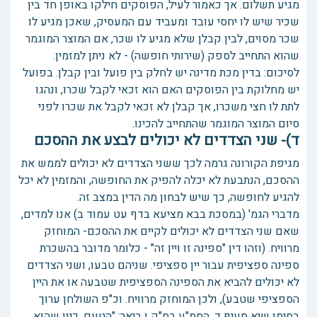
מגיע תשלום. אך כאמור לעיל, הפוסקים חילקו באופן חד בין
שכיר שיש לו יחסי עובד ומעביד עם המעסיק, שאכן מגיע לו
שכר מסוים, לבין קבלן שלא מגיע לו שכר, אם המוצר המוגמר
שהוא התחייב לספק (שירותי חופשה) - לא ניתן למזמין.
לסיכום: בדין מכת מדינה יש לחלק בין פועל ובין קבלן. בפועל
יש מחלוקת בין הפוסקים האם הוא זכאי לקבל שכרו, ונהגו
לתת לו חצי משכרו, אך קבלן לא זכאי לקבל את שכרו לפני
סיום המוצר המוגמר שהתחייב להכינו.
ד)- שני הצדדים לא יכולים לבצע את ההסכם
מגיפת הקורונה גרמה לכך ששני הצדדים לא יכולים לממש את
ההסכם, הנתבעת לא יכלה להפיק את החופשה, והמזמין לא יכל
להגיע לחופשה, כך שיש לבחון מה הדין במצב זה.
מדברי הגמ' (במסכת בבא מציעא בדף עט עמוד ב) אנו למדים,
שאם שני הצדדים לא יכולים לקיים את ההסכם- המוחזק
מרוויח. (וזהו דין "ספינה זו ויין זה" - כלומר מדובר בהשכרת
ספינה ספציפית עבור יין ספציפי. שניהם טבעו, ושני הצדדים
לא יכולים להביא את הספינה הספציפית שטבעה או את היין
הספציפי שטבע), ולכן המוחזק מרוויח. וכ"פ השולחן ערוך
בסימן שיא סעיף ד. הסמ"ע בס"ק ו ביאר: "הטעם, כיון שהוא