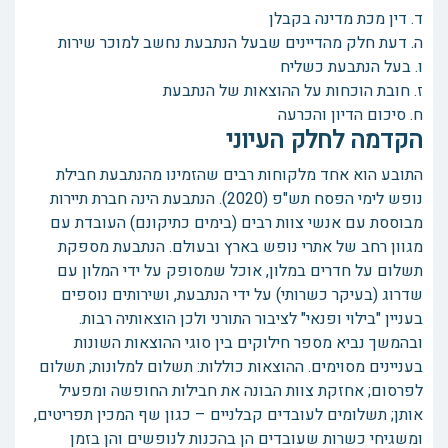
ד. דין מכת מדינה בקבלן
ה. דעת חלק מהדיינים שבעל הנתבעת נחשב למוכר שירות
ו. בעל הנתבעת כשליח
ז. חובת הוכחות על ההוצאות של הנתבעת
ח. סיכום הדיון והכרעה
הקדמה לחלק העיוני
התובע הוא אחד מלקוחות רבים שהזמינו מהנתבעת חבילת
נופש לימי הפסח תש"פ (2020). הנתבעת הינה חברת תיירות
מבוססת עם אנשי צוות רבים (בימים כתיקונם) העובדת עם
מגוון רחב של אתרי נופש בארץ ובעולם. הנתבעת מספקת
תשלום על חדרים במלון, אוכל שמסופק על ידי המלון עם
שדרוג (בעיקר כשרותי) על ידי הנתבעת, ושירותים נוספים
בעניין "בילוי ופנאי" לציבור התורני ולכן הוצאותיה רבות.
ובהמשך נביא מספר חילוקים בין סוגי ההוצאות השונות
בעניינים מסוימים. ההוצאות כוללות: תשלום למלונות; תשלום
לפרסום; אחזקת צוות הבונה את חבילות החופשה ומפעיל
אותן; תשלומים לעובדים קבלניים – כגון שף המכין תפריטים,
ומשגיחי כשרות שעובדים הן בהכנות לנופשים והן בזמן