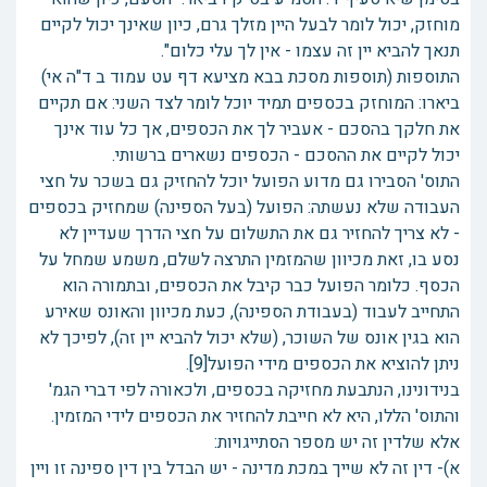
מוחזק, יכול לומר לבעל היין מזלך גרם, כיון שאינך יכול לקיים
תנאך להביא יין זה עצמו - אין לך עלי כלום".
התוספות (תוספות מסכת בבא מציעא דף עט עמוד ב ד"ה אי)
ביארו: המוחזק בכספים תמיד יוכל לומר לצד השני: אם תקיים
את חלקך בהסכם - אעביר לך את הכספים, אך כל עוד אינך
יכול לקיים את ההסכם - הכספים נשארים ברשותי.
התוס' הסבירו גם מדוע הפועל יוכל להחזיק גם בשכר על חצי
העבודה שלא נעשתה: הפועל (בעל הספינה) שמחזיק בכספים
- לא צריך להחזיר גם את התשלום על חצי הדרך שעדיין לא
נסע בו, זאת מכיוון שהמזמין התרצה לשלם, משמע שמחל על
הכסף. כלומר הפועל כבר קיבל את הכספים, ובתמורה הוא
התחייב לעבוד (בעבודת הספינה), כעת מכיוון והאונס שאירע
הוא בגין אונס של השוכר, (שלא יכול להביא יין זה), לפיכך לא
ניתן להוציא את הכספים מידי הפועל[9].
בנידונינו, הנתבעת מחזיקה בכספים, ולכאורה לפי דברי הגמ'
והתוס' הללו, היא לא חייבת להחזיר את הכספים לידי המזמין.
אלא שלדין זה יש מספר הסתייגויות:
א)- דין זה לא שייך במכת מדינה - יש הבדל בין דין ספינה זו ויין