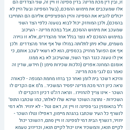
זו, ובין דין מכת מדינה: בדין ספינה זו ויין זה, שני הצדדים הם
אלו שמעכבים את מימוש ההסכם, (בעל הספינה ובעל היין לא
יכולים להביא את הספינה והיין הספציפיים אליהם הם התחייבו
בהסכם), ולכן המוחזק יכול לבוא בטענה כלפי הצד השני
שמעכב את מימוש ההסכם, אבל במכת מדינה - העיכוב
במימוש ההסכם לא נוצר בגלל אחד מהצדדים, אלא זו גזירה
משמים, שלא ניתן לתלותה במזלו של אף אחד מהצדדים. ולכן
אף אם הפועל מחזיק בכספים, הוא לא רשאי לעכב אותם, כי
אין לו טענה כנגד הצד השני, שהעיכוב לא בא ממנו.
אומנם המחנה אפרים (הלכות שכירות סימן ז) חידש, שדין זה
נאמר גם לגבי מכת מדינה:
והיכא דשכר בית לזמן ואחר כך ברחו מחמת המגפה - לכאורה
נראה כיון דהוי מכת מדינה יפסיד המשכיר... מ"מ אם הקדים לו
השכר - אינו צריך להחזירו... ונראה דה"ט דכיון דהקדים לו
השכירות - נתרצה השוכר שיהא שלו לאלתר, כמו שכתבו התוס'
ז"ל בהאומנין גבי ספינה זו ויין זה, דאם נטל - לא יחזיר. ולא דמי
לנשרף כל העיר שכתבו בהגהת מיימון, דאפילו נטלו השכר -
יחזיר, דנשרף הבית דמי לספינה זו ויין סתם, דהשוכר יכול
לקיים תנאו, והמשכיר אינו יכול לקיים תנאו, וכדיהיב טעמא