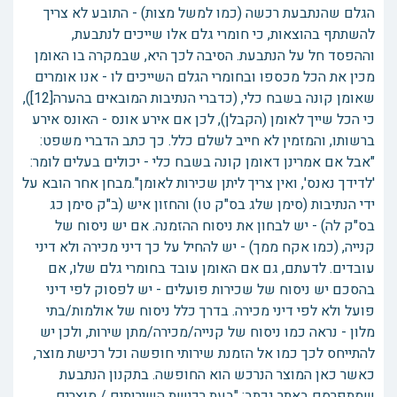
הגלם שהנתבעת רכשה (כמו למשל מצות) - התובע לא צריך
להשתתף בהוצאות, כי חומרי גלם אלו שייכים לנתבעת,
וההפסד חל על הנתבעת. הסיבה לכך היא, שבמקרה בו האומן
מכין את הכל מכספו ובחומרי הגלם השייכים לו - אנו אומרים
שאומן קונה בשבח כלי, (כדברי הנתיבות המובאים בהערה[12]),
כי הכל שייך לאומן (הקבלן), לכן אם אירע אונס - האונס אירע
ברשותו, והמזמין לא חייב לשלם כלל. כך כתב הדברי משפט:
"אבל אם אמרינן דאומן קונה בשבח כלי - יכולים בעלים לומר:
'לדידך נאנס', ואין צריך ליתן שכירות לאומן".מבחן אחר הובא על
ידי הנתיבות (סימן שלג בס"ק טו) והחזון איש (ב"ק סימן כג
בס"ק לה) - יש לבחון את ניסוח ההזמנה. אם יש ניסוח של
קנייה, (כמו אקח ממך) - יש להחיל על כך דיני מכירה ולא דיני
עובדים. לדעתם, גם אם האומן עובד בחומרי גלם שלו, אם
בהסכם יש ניסוח של שכירות פועלים - יש לפסוק לפי דיני
פועל ולא לפי דיני מכירה. בדרך כלל ניסוח של אולמות/בתי
מלון - נראה כמו ניסוח של קנייה/מכירה/מתן שירות, ולכן יש
להתייחס לכך כמו אל הזמנת שירותי חופשה וכל רכישת מוצר,
כאשר כאן המוצר הנרכש הוא החופשה. בתקנון הנתבעת
שמתפרסם באתר נכתב: "בעת רכישת השירותים / מוצרים