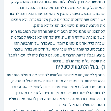
החופשה לא צריך לשלם לנתבעת עבור העבודה שהושקעה,
כפי שכל קונה לא משלם למוכר על עבודת הכנה רחבה
שהמוכר מבצע בשביל להכין את המוצר אותו הוא רוצה למכור.
יש דיינים שמתייחסים למקרים כעין אלו כמכירה, ולא מזכים
את הנתבעת בשום פיצוי אם המוצר לא סופק.
לסיכום: יש מהפוסקים הסבורים שמעמדה של הנתבעת הוא
כשל מוכרת שירותי חופשה, ולפיכך היא לא זכאית לקבל את
שכרה כלל. אך אנו נוטים לומר, שמעמדה של הנתבעת הוא
כקבלנית, כך שמגיע לה שכר יחסי על חלק העבודה שכבר
בוצע, ובכ"ז לדעת הדברי משפט, גם קבלן כזה לא זכאי לקבל
את שכרו על חומרי הגלם שנרכשו.
ו)- בעל הנתבעת כשליח
בנוסף לאמור, יש אפשרות שלישית להגדיר את פעולת הנתבעת
והיא שליחות. בשעה שבה אדם נרשם לאירוח אצל הנתבעת,
הנתבעת פועלת באופן ישיר עבורו. כגון למשל לדאוג עבורו
למצות או לדאוג בשבילו באופן ספציפי למוצרים מהדרין.
מרגע שמבצע הזמנה ביצע את ההזמנה ניתן לראות זאת כשליח
האומר למשלחו הבא לי מצות.
השו"ע (סימן שלה סעיף ג) פסק "שכרו להביא תפוחים לחולה,