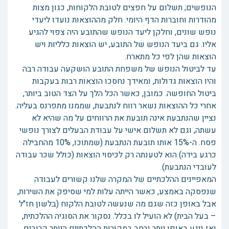
הנופשים; תשלום על חפצים לטובת הלקוחות, כגון מצות
מהודרות וחוברות הדף היומי. חלק מההוצאות נועדו ליעדי
נופש שונים, וחלקן ליעד הנופש שהתובע היה צפוי להגיע
אליו. גם ביעד הנופש של התובע, יש הוצאות כלליות ויש
הוצאות שהן לפי כל מתארח.
עד לביטול הנופש של משפחת התובע הושקעה עבודה רבה
והיו הוצאות גדולות, ומאידך נחסכו הוצאות רבות בעקבות
ביטול החופשה. כמובן, כאשר הכל הלך על הצד הטוב ביותר,
אחרי כל ההוצאות נשאר רווח לנתבעת, שממנו מתפרנס בעליה.
נציין שהנתבעת אינה תובעת את הרווחים על מה שהיא לא
עשתה, וגם לא תשלום אישי על עבודת הבעלים לצורך נופשי
פסח. ה-15% אותו תובעת הנתבעת (שמתוכו, 10% מהחבילה
כרגע בידה) הוא לטענתה רק לכיסוי הוצאות (כולל שכר עבודה
לעובדי הנתבעת).
המאפיינים ההלכתיים של המקרה שלנו קשורים לעבודה
שנפסקה באמצע, כאשר הייתה עלות למי שסיפק את השירות,
אבל באופן כזה שגם מה שנעשה לטובת הלקוח (בלשון חז"ל
– בעל הבית) לא הועיל לו בכלל. נסקור את הסוגיה ההלכתית,
ואז ניגע באופן יותר נרחב במקורות ההלכתיים היותר קרובים