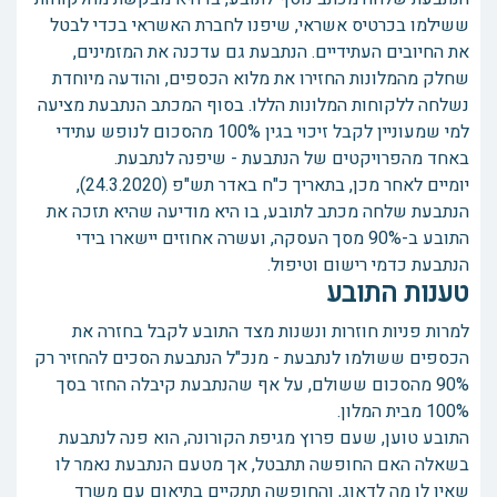
ששילמו בכרטיס אשראי, שיפנו לחברת האשראי בכדי לבטל
את החיובים העתידיים. הנתבעת גם עדכנה את המזמינים,
שחלק מהמלונות החזירו את מלוא הכספים, והודעה מיוחדת
נשלחה ללקוחות המלונות הללו. בסוף המכתב הנתבעת מציעה
למי שמעוניין לקבל זיכוי בגין 100% מהסכום לנופש עתידי
באחד מהפרויקטים של הנתבעת - שיפנה לנתבעת.
יומיים לאחר מכן, בתאריך כ"ח באדר תש"פ (24.3.2020),
הנתבעת שלחה מכתב לתובע, בו היא מודיעה שהיא תזכה את
התובע ב-90% מסך העסקה, ועשרה אחוזים יישארו בידי
הנתבעת כדמי רישום וטיפול.
טענות התובע
למרות פניות חוזרות ונשנות מצד התובע לקבל בחזרה את
הכספים ששולמו לנתבעת - מנכ"ל הנתבעת הסכים להחזיר רק
90% מהסכום ששולם, על אף שהנתבעת קיבלה החזר בסך
100% מבית המלון.
התובע טוען, שעם פרוץ מגיפת הקורונה, הוא פנה לנתבעת
בשאלה האם החופשה תתבטל, אך מטעם הנתבעת נאמר לו
שאין לו מה לדאוג, והחופשה תתקיים בתיאום עם משרד