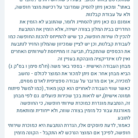
באתר". ומכאן ניתן להסיק שמדובר על רכישת מוצר חופשה,
ולא על עבודת קבלנות.
אומנם גם כאן ניתן להסתייג ולומר, שהתובע לא הזמין את
החדרים בבית המלון בצורה ישירה, אלא הזמין את הנתבעת
להכין לו שירות חופשה, כך שיש להתייחס להכנת החופשה כמו
לעבודת קבלנות, וכן יש לציין שמכיוון שהמלון החזיר לנתבעת
את הכספים שהתקבלו, תביעה זו מתייחסת לשירותים האחרים
ואין לנו אינדיקציה מובהקת בעניין זה.
מבחן העבודה האישית - בספר באר משה (חו"מ סימן ו בס"ק ג)
הביא מבחן אחר: אם ניתן למכור את המוצר לכולם - נחשב
למכירה, אך אם מדובר על עבודה ספציפית לאדם מסוים,
כאשר שווי העבודה לאחרים הוא קטן מאוד, (כמו למשל פיתוח
תמונה אישית), יש לראות בכך שכירות פועלים. גם לפי מבחן
זה, הנתבעת מוגדרת כמוכרת שירותי חופשה, כי החופשה
מאורגנת עבור כל מזמין בצורה שווה, ולא ייחודית ומותאמת
לתובע.
כאמור, לדעת פוסקים אלו, הגדרת הנתבעת היא כמוכרת שירותי
חופשה, לפיכך אם המוצר הנרכש לא התקבל - הקונה מזמין