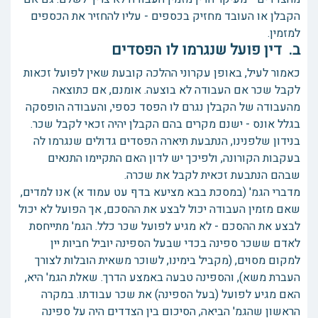
הקבלן או העובד מחזיק בכספים - עליו להחזיר את הכספים
למזמין.
ב. דין פועל שנגרמו לו הפסדים
כאמור לעיל, באופן עקרוני ההלכה קובעת שאין לפועל זכאות
לקבל שכר אם העבודה לא בוצעה. אומנם, אם כתוצאה
מהעבודה של הקבלן נגרם לו הפסד כספי, והעבודה הופסקה
בגלל אונס - ישנם מקרים בהם הקבלן יהיה זכאי לקבל שכר.
בנידון שלפנינו, הנתבעת תיארה הפסדים גדולים שנגרמו לה
בעקבות הקורונה, ולפיכך יש לדון האם התקיימו התנאים
שבהם הנתבעת זכאית לקבל את שכרה.
מדברי הגמ' (במסכת בבא מציעא בדף עט עמוד א) אנו למדים,
שאם מזמין העבודה יכול לבצע את ההסכם, אך הפועל לא יכול
לבצע את ההסכם - לא מגיע לפועל שכר כלל. הגמ' מתייחסת
לאדם ששכר ספינה בכדי שבעל הספינה יוביל חביות יין
למקום מסוים, (מקביל בימינו, לשוכר משאית הובלות לצורך
העברת משא), והספינה טבעה באמצע הדרך. שאלת הגמ' היא,
האם מגיע לפועל (בעל הספינה) את שכר עבודתו. במקרה
הראשון שהגמ' הביאה, הסיכום בין הצדדים היה על ספינה