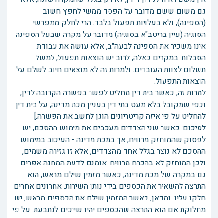
גם משום ששם מדובר על הפסד ממשי לחפץ חשוב
(הספינה), ולא בעלויות תפעול בלבד. הרי לחלק ממפרשי
הסוגיה (עיין בריטב"א בסוגיה) מדובר על מקרה שבעל הספינה
אינו משכיר את הספינה לבעה"ב, אלא עושה את עבודת
הסבלות. במקרים כאלה, לרוב יש הוצאות תפעול, למשל
תשלום לצוות העובדים. ולמרות זה לא מוצאים חיוב לשלם על
הוצאות התפעול.
למרות זה, כאשר בית דין מחליט לפשר בפשרה הקרובה לדין,
וכפי שמקובל בלא מעט בתי דין בעניין מכת מדינה, על בית דין
להחליט על פי איזה קריטריונים הוגן לחשב את הפשרה.]
לסיכום: כאשר שני הצדדים מעכבים את מימוש ההסכם, יש
לפסוק שהמוחזק מרוויח, אך במכת מדינה - העיכוב במימוש
ההסכם לא נוצר בגלל אחד מהצדדים, אלא זו גזירה משמים,
ולכן המוחזק לא בהכרח מרוויח. אומנם לדעת המחנה אפרים
גם במקרה של מכת מדינה, כאשר מזמין שילם מראש, הוא
התרצה להשאיר את הכספים בידי נותן השירות. אחרונים אחרים
חלקו עליו. ומכאן, כאשר המזמין שילם את הכספים מראש, יש
מחלוקת אם הוא התרצה שהכספים יהיו שייכים לנתבעת. על פי