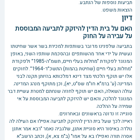
תביעות נוספות של הנתבע.
הוצאות משפט.
דיון
האם על בית הדין להיזקק לתביעה המבוססת
על עבירה על החוק
בתביעה שלפנינו מדובר בשותפות למכירת בשר אשר שחיטתו
נעשית על ידי אחד מהשותפים ובהסכמת שותפו השני, באופן
המנוגד לפקודת "מחלות בעלי חיים, תשמ"ה-1985" ולפקודת
"מחלות בעלי חיים (שחיטת בהמות) התשכ"ד-1964". לחוקים
אלו יש תוקף הלכתי מצד דינא דמלכותא בהיותן תקנה לבני
המדינה (ע' ברמ"א חו"מ שס"ט, יא), וכן מתוקף מנהג המדינה.
עולה השאלה, האם יש תוקף לחוזה שנחתם למטרת עשיית דבר
המנוגד להלכה, והאם יש להיזקק לתביעה המבוססת על אי
שמירה על ההלכה.
סוגייה זו נדונה בראשונים ובאחרונים.
ראייה לכך שעל בית הדין להיזקק לתביעה אפילו אם העילה לה
נולדה באיסור היא סוגיית אתנן, שלגביה נאמר "רבא אמר אתנן
אסרה תורה ואפילו בא על אמו" (ב"מ צא, א), וכתב הרשב"א