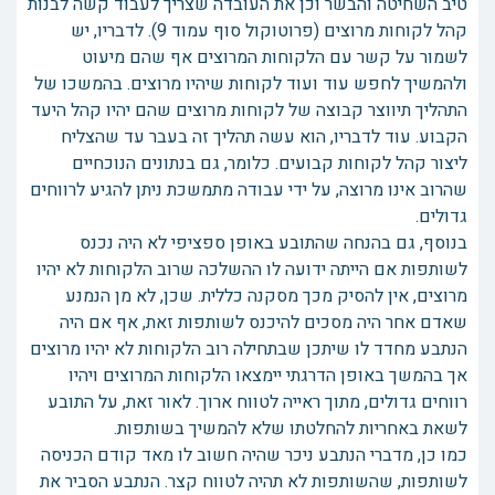
טיב השחיטה והבשר וכן את העובדה שצריך לעבוד קשה לבנות
קהל לקוחות מרוצים (פרוטוקול סוף עמוד 9). לדבריו, יש
לשמור על קשר עם הלקוחות המרוצים אף שהם מיעוט
ולהמשיך לחפש עוד ועוד לקוחות שיהיו מרוצים. בהמשכו של
התהליך תיווצר קבוצה של לקוחות מרוצים שהם יהיו קהל היעד
הקבוע. עוד לדבריו, הוא עשה תהליך זה בעבר עד שהצליח
ליצור קהל לקוחות קבועים. כלומר, גם בנתונים הנוכחיים
שהרוב אינו מרוצה, על ידי עבודה מתמשכת ניתן להגיע לרווחים
גדולים.
בנוסף, גם בהנחה שהתובע באופן ספציפי לא היה נכנס
לשותפות אם הייתה ידועה לו ההשלכה שרוב הלקוחות לא יהיו
מרוצים, אין להסיק מכך מסקנה כללית. שכן, לא מן הנמנע
שאדם אחר היה מסכים להיכנס לשותפות זאת, אף אם היה
הנתבע מחדד לו שיתכן שבתחילה רוב הלקוחות לא יהיו מרוצים
אך בהמשך באופן הדרגתי יימצאו הלקוחות המרוצים ויהיו
רווחים גדולים, מתוך ראייה לטווח ארוך. לאור זאת, על התובע
לשאת באחריות להחלטתו שלא להמשיך בשותפות.
כמו כן, מדברי הנתבע ניכר שהיה חשוב לו מאד קודם הכניסה
לשותפות, שהשותפות לא תהיה לטווח קצר. הנתבע הסביר את