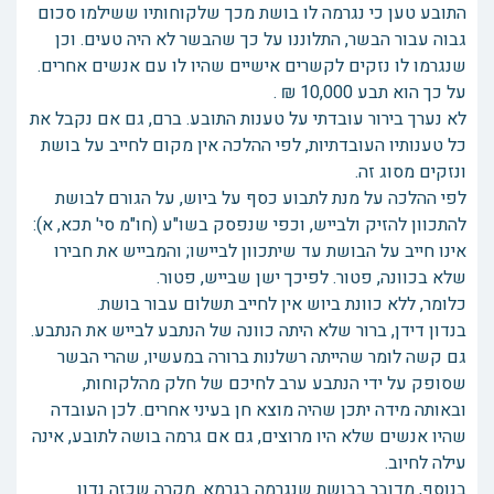
התובע טען כי נגרמה לו בושת מכך שלקוחותיו ששילמו סכום
גבוה עבור הבשר, התלוננו על כך שהבשר לא היה טעים. וכן
שנגרמו לו נזקים לקשרים אישיים שהיו לו עם אנשים אחרים.
על כך הוא תבע 10,000 ₪ .
לא נערך בירור עובדתי על טענות התובע. ברם, גם אם נקבל את
כל טענותיו העובדתיות, לפי ההלכה אין מקום לחייב על בושת
ונזקים מסוג זה.
לפי ההלכה על מנת לתבוע כסף על ביוש, על הגורם לבושת
להתכוון להזיק ולבייש, וכפי שנפסק בשו"ע (חו"מ סי' תכא, א):
אינו חייב על הבושת עד שיתכוון לביישו; והמבייש את חבירו
שלא בכוונה, פטור. לפיכך ישן שבייש, פטור.
כלומר, ללא כוונת ביוש אין לחייב תשלום עבור בושת.
בנדון דידן, ברור שלא היתה כוונה של הנתבע לבייש את הנתבע.
גם קשה לומר שהייתה רשלנות ברורה במעשיו, שהרי הבשר
שסופק על ידי הנתבע ערב לחיכם של חלק מהלקוחות,
ובאותה מידה יתכן שהיה מוצא חן בעיני אחרים. לכן העובדה
שהיו אנשים שלא היו מרוצים, גם אם גרמה בושה לתובע, אינה
עילה לחיוב.
בנוסף, מדובר בבושת שנגרמה בגרמא. מקרה שכזה נדון