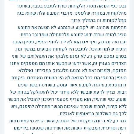
נבע כפי הנראה מסוג הלקוחות שהיו לנתבע בעבר, בשונה
מהלקוחות במקרה שלפנינו. מדברי הנתבע עלה שהוא בנה
קהל לקוחות זה בתהליך ארוך.
מהניתוח שהוצג, יש לקבוע שהנתבע לא הטעה את התובע.
סביר להניח שהיה ידוע לתובע מלכתחילה שמדובר ברמת
תברואה נמוכה, ואף אם הוא לא ירד לסוף העניין, ניסיון העבר
הוכיח שלמרות הכל, לנתבע היו לקוחות קבועים במשך זמן.
בטרם נסכם פרק זה, לא נמנע מלבקר את התנהלותם של שני
הצדדים בעניין זה, אשר ידעו שהבשר אותו הם מספקים איננו
מפוקח, ולמרות זאת לא נמנעו מלעסוק במכירתו. ואילולא
העניין הכספי הם ככל הנראה לא היו משנים מאורחם. ביקורת
זו מופנית בעיקרה לנתבע אשר עוסק בשחיטת בשר שנים
רבות, וצריך לדעת שבשר ללא קירור יכול להתקלקל בטווח של
שעה, כפי שהעיד, הוא מעדיף מטעמי חיסכון להוביל את הבשר
ללא קירור, למרות שברור שאיכות הבשר מתחילה להיפגם, ויש
לכך גם השלכות בריאותיות לאוכליו.
כמו כן, לא ברורה ביקורתו של התובע, אשר הביא מיוזמתו חוות
דעת וטרינרית המבקרת קשות את השחיטות שנעשו בידיעתו