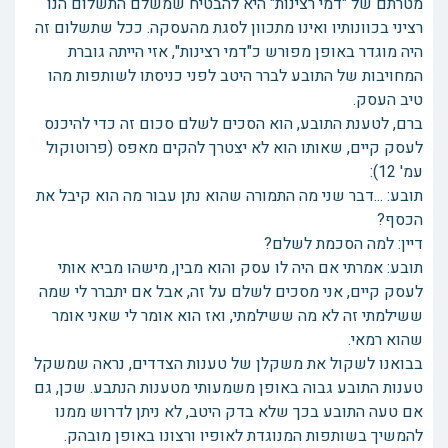
מטרתם של "דמי רצינות" היא להבטיח שמשלם התשלום הנו
רציני בכוונותיו ואינו מתכוון לסגת מהעסקה. ככל שתשלום זה
היה מוגדר באופן מפורש כ"דמי רצינות", אזי הייתה גוברת
המחויבות של התובע לברר היטב לפני כניסתו לשותפות מהו
טיב העסק.
ברם, לטענת התובע, הוא הסכים לשלם סכום זה כדי להיכנס
לעסק קיים, שאותו הוא לא יצטרך להקים מאפס (פרוטוקול
עמ' 12):
תובע: ...דבר שני מה התמורה שהוא נתן עבור מה הוא קיבל את
הכסף?
דיין: למה הסכמת לשלם?
תובע: אמרתי אם היה לו עסק והוא מבין, מישהו מביא אותי
לעסק קיים, אני מסכים לשלם על זה, אבל אם יתברר לי שמה
ששילמתי זה לא מה ששילמתי, ואז הוא אומר לי שאני אומר
שהוא רמאי.
בבואנו לשקול את משקלן של טענות הצדדים, נראה שמשקל
טענות התובע גבוה באופן משמעותי מטענות הנתבע. שכן, גם
אם טעה התובע בכך שלא בדק היטב, לא ניתן לדרוש ממנו
להמשיך בשותפות המנוגדת לאופיו ורצונו באופן מובהק.