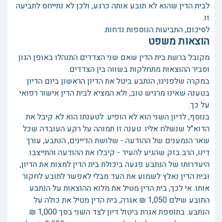
לבית הדין שהוא לא תובע אותה כרגע, ולכן לא נתייחס לתביעה
זו.
לסיכום, התביעות הנוספות נדחות.
הוצאות משפט
מקובל ברשת בית הדין שאם שני הצדדים התנהלו באופן הגון
וסביר ההוצאות מתחלקות בשווה בין הצדדים.
במקרה שלפנינו, הנתבע ביטל את הדיון הראשון ביום הדיון
בטענה שאינו מרגיש טוב, ולא המציא לבית הדין אישור רפואי
על כך.
בנוסף, לדיון השני הוא לא הופיע. לטענתו הוא לא קיבל את
הדוא"ל שנשלח אליו. טענה זו תמוהה על רקע העובדה שכל
שאר הנמענים של ההודעה - שלושת הדיינים, הנתבע, עורך
דינו, הרב בזק שהגיע להעיד - קיבלו את ההודעה והתייצבו.
היעדרותו של הנתבע פגעה ביכולת בית הדין למצות את הדיון,
ובית הדין נאלץ לשמוע את העד מבלי לאפשר לתובע לחקור
אותו. אי לכך, בית הדין מטיל את מלוא ההוצאות על הנתבע
התובע שילם 1,050 ₪ אגרה, בית הדין מטיל את כולה על
הנתבע. בתוספת אגרת ביטול דיון לצד השני בסך 1,000 ₪.