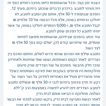
כעבור זמן קצר, וככל שהשותפות הייתה מניבה רווחים כסף זה
היה מוחזר לתובע. בזיכרון הדברים שנכתב ביניהם, סעיף 12,
הוסכם שבתמורה ל-50 אלף, אותם נתן הנתבע לתובע, לא
יחולקו הרווחים בשווה, אלא מכל הכנסה של 10 אלפים ₪
יקבל התובע אלף ₪, ו-9,000 הנותרים יחולקו בשווה, עד אשר
יוחזר לתובע כל הסכום שנתן לנתבע.
עוד נכתב בהסכם שביניהם, שהשותפות תימשך לפחות
שנתיים, ומי שיפרוש קודם לכן, ישלם קנס בסך 50 אלף ₪
לצד השני.
התובע שילם את הסכום שהוא נדרש לשלם, ונחתם הסכם בין
הצדדים. לאחר הקמת השותפות, נעשו שתי שחיטות ולאחריהן
נמכר חלק מהבשר. מוסכם על שני הצדדים שרק מיעוט
מהלקוחות היו מרוצים. בעקבות זאת פורקה השותפות כשכל
אחד מהצדדים מטיל את האחריות לפירוק על הצד השני. על
רקע זה פרץ סכסוך ביניהם לגבי ה-50 אלף ₪ ששילם התובע
לנתבע. הצדדים ניסו להגיע לפשרה באמצעות הרב ק' ללא
הצלחה. מחלוקת זו הביאה אותם לבית הדין.
לאחר הגשת התביעה לבית הדין, ביקש התובע למכור את הבשר
שנותר במקרר, אך הנתבע התנגד. לבסוף, הבשר לא נמכר.