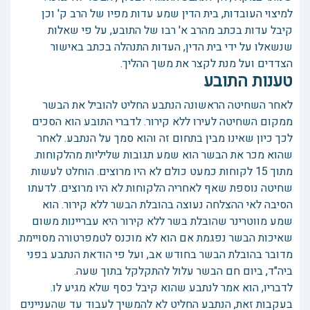
למיצוי העובדות, בית הדין שמע עדות מפיו של הרב ק' וכן
קיבל עדות בכתב מהרב א' רבו של התובע, על פי שאלות
שנשאלו על ידי בית הדין, העדות התנהלה בכתב באישור
הצדדים ועל מנת לקצר את משך ההליך.
טענות התובע
לאחר השחיטה הראשונה הנתבע החליט להוביל את הבשר
ממקום השחיטה לעירו ללא קירור. לדברי התובע הוא הסכים
לכך כיון שאינו מבין בתחום זה והוא סמך על הנתבע. לאחר
שהוא מכר את הבשר הוא שמע תגובות שליליות מהלקוחות.
מתוך 15 לקוחות כמעט כולם לא היו מרוצים. הוחלט לעשות
שחיטה נוספת שאף לאחריה הלקוחות לא היו מרוצים. לדעתו
הסיבה לאי ההצלחה נעוצה בהובלת הבשר ללא קירור. הוא
שמע מווטרינר שהובלת בשר ללא קירור היא עבריינות משום
שאיכות הבשר נפגמת אם הוא לא מוכנס לטמפרטורה מסויימת.
מדובר בהובלת הבשר בחודש אב, ועל פי הודאת הנתבע בפני
ביה"ד, ביום חם הבשר עלול להתקלקל בתוך שעה.
לדבריו, הוא אמר לנתבע שהוא קיבל כסף שלא מגיע לו.
בעקבות זאת, הנתבע החליט לא להמשיך לעבוד עד שהעניינים