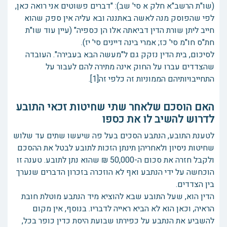
(שו"ת הרשב"א חלק א סי' שב): "דברים פשוטים אני רואה כאן,
לפי שהפוסק מנה לאשה באתננה ובא עליה אין ספק שהוא
חייב ליתן שורת הדין דביאתה אלו הן כספיה" (עיין עוד שו"ת
חת"ס חו"מ סי' כז; אמרי בינה דיינים סי' יז).
לסיכום, בית הדין נזקק גם ל"מעשה הבא בעבירה". העובדה
שהצדדים עברו על החוק אינה מתירה להם לעבור על
התחייבויותיהם הממוניות זה כלפי זה[1].
האם הוסכם שלאחר שתי שחיטות זכאי התובע
לדרוש להשיב לו את כספו
לטענת התובע, הנתבע הסכים בעל פה שיעשו שתים עד שלוש
שחיטות ניסיון ולאחריהן תינתן הזכות לתובע לבטל את ההסכם
ולקבל חזרה את סכום ה-50,000 ₪ שהוא נתן לתובע. טענה זו
הוכחשה על ידי הנתבע ואף לא הוזכרה בזכרון הדברים שנערך
בין הצדדים.
הדין הוא, שעל התובע שבא להוציא מיד הנתבע מוטלת חובת
הראיה, וכאן הוא לא הביא ראייה לדבריו. בנוסף, אין מקום
להשביע את הנתבע על כפירתו שבועת היסת כדין כופר בכל,