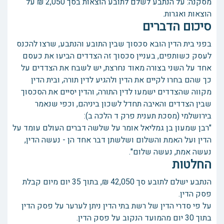
מסקנה: על הנתבע לשלם לתובע הוצאות בסך 2,050 ₪ על
הוצאות ואגרות.
סיכום הדברים
בפני בית הדין הובא סכסוך שבין התובע והנתבע, שרצו להכנס
לעסק כשותפים, בעניין סכסוך זה הצדדים הביעו את כעסם
אחד על השני בצורה מאוד נחרצת, יש לשבח את הצדדים על
כך שהם בחרו לקיים את הדין ולהגיע לדין תורה, ובית הדין
מקווה שהצדדים ישמעו לדין התורה, והדין יסיים את הסכסוך
שבין הצדדים והאיבה תחדל לשכון ביניהם, וכפי שנאמר
בירושלמי (מסכת תענית פרק ד הלכה ב):
"רבן שמעון בן גמליאל אומר על שלשה דברים העולם עומד על
הדין ועל האמת והשלום ושלשתן דבר אחד הן - נעשה הדין,
נעשה אמת, נעשה שלום".
החלטות
הנתבע ישלם לתובע סך 42,050 ₪, בתוך 35 יום מיום קבלת
פסק הדין.
על פי סדרי הדין של רשת בתי הדין ניתן לערער על פסק הדין
בתוך 30 יום מהמועד הנקוב על פסק הדין.