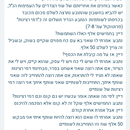
כאשר בוחנים את אחריותם של שני הצדדים על העמימות הנ"ל,
יש להביא בחשבון שהתובע נתרצה לשלם סכום מכובד
בכניסתו לשותפות. הנתבע הגדיר תשלום זה כ"דמי רצינות"
(פרוטוקול עמ' 7-8):
דיין: בחמישים אלף האלו השתמשת?
נתבע: אמרתי לו שאני בא עם כח מסוים שקיים בשוק, ובשביל
זה צריך לשלם 50 אלף.
דיין: אז על מה קיבלת את הכסף?
נתבע: אמרתי לו שיש לי כח ויש לי עסק, שהוא קיים, ויש לי את
הציוד, אם אתה רוצה שאני אשחט בסדר, מבחינתי דמי רצינות
שאתה לא תגיד לי להתראות, אם אתה רוצה להתחייב לזה שאני
שותף איתך, התחייבות לשנתיים שאני שותף איתך אני רוצה דמי
רצינות של שנתיים.
דיין: לפי מה שאתה אומר עכשיו יש גם קנס וגם דמי רצינות?
נתבע: החמישים אלף שקל זה לא קנס אלא הסכמה להיכנס.
דיין: אבל אמרת אחרת קודם.
נתבע: אמרתי לו שאם הוא רוצה להיות שותף איתי אני מבקש
50 אלף שח וזו התחייבות לשנתיים.