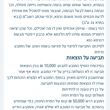
בגמרא, כאשר שוחט שחט בהמה והשחיטה הייתה פסולה, וכך
נגרמה בושת לבעל הבהמה, שנבצר ממנו להאכיל את אורחיו.
לדעת חכמים פטור משום גרמא, וכפי שכתב רשב"ם (בבא
בתרא צג ע"ב):
דמי בשתו - שזימן אורחים ואין לו מה יאכילם, וכל שכן יציאה
דחסריה ממונא ומיהו לית הלכתא אלא כרבנן דפטרי מבשת
דגרמא הוא.
לסיכום: התביעה לפיצוי על פגיעה בשמו הטוב של התובע
נדחית.
תביעה על הוצאות
בסיכומיו הוסיף התובע לתבוע: 10,000 ₪ בגין הוצאות.
תביעה זו לא הועלתה בדיון על ידי התובע. והוא אף אמר
שהחשבון ביניהם מאוזן. בנוסף, התובע לא המציא הוכחות לכך
שהיו לו הוצאות נוספות הנוגעות לתביעה.
על כן דין טענה זו להידחות.
תשלום קנס על הפרת חוזה
התובע דרש 50,000 ₪ קנס על הפרת החוזה, כפי שמופיע
בהסכם. על תביעה זו התובע לא שילם אגרה, והתובע הודיע