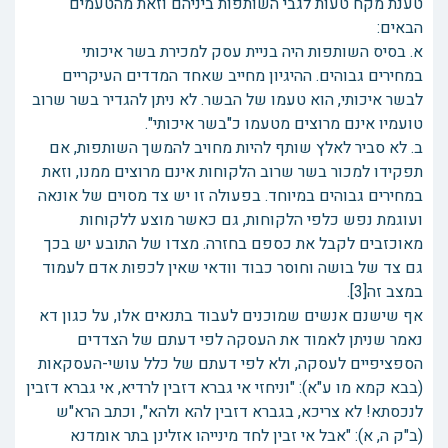
טענת מקח טעות לגבי השותפות ביניהם וזאת מהטעמים
הבאים:
א. בסיס השותפות היה בניית עסק למכירת בשר איכותי
במחירים גבוהים. ההיגיון מחייב שאחד המדדים העיקריים
לבשר איכותי, הוא טעמו של הבשר. לא ניתן להגדיר בשר שרוב
טועמיו אינם מרוצים מטעמו כ"בשר איכותי".
ב. לא סביר לאלץ שותף להיות מחויב להמשך השותפות, אם
תפקידו למכור בשר שרוב הלקוחות אינם מרוצים ממנו, וזאת
במחירים גבוהים במיוחד. בפעולה זו יש צד מסוים של אונאה
ועוגמת נפש כלפי הלקוחות, גם כאשר מוצע ללקוחות
מאוכזבים לקבל את כספם בחזרה. מצדו של התובע יש בכך
גם צד של בושה וחוסר כבוד וודאי שאין לכפות אדם לעמוד
במצב זה[3].
אף שישנם אנשים שמוכנים לעבוד בתנאים אלו, על כגון דא
נאמר שניתן לאמוד את העסקה לפי דעתם של הצדדים
הספציפיים לעסקה, ולא לפי דעתם של כלל עושי-העסקאות
(בבא קמא מו ע"א): "וניחזי אי גברא דזבין לרדיא, אי גברא דזבין
לנכסתא! לא צריכא, בגברא דזבין להא ולהא", וכתב הרא"ש
(ב"ק ה, א): "אבל אי זבין לחד מינייהו אזלינן בתר אומדנא