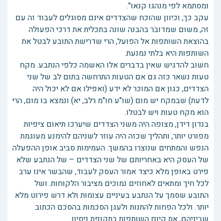
ומסתמא לפי מנהגו קנאו".
עקב כך, וכיוון שהוכח שהצדדים אינם מסוגלים לעבוד זה עם
זה, משום שמדובר בהבנה שונה בתכלית את דרכי הפעולה
בהוצאת השותפות אל הפועל, הרי שדרישת התובע לבטל את
השותפות היא בלתי נמנעת.
חשוב להדגיש שאין בדברים אלו האשמה כלפי הנתבע. מקח
טעות נשאר כזה גם אם הטעות התרחשה בתום לב של שני
הצדדים, כגון אם המוכר לא ידע (ואפילו אם לא יכול היה
לדעת) שבמקח יש מום (שו"ע חו"מ רלב, יא) ונמצא בו מום, הרי
הוא מקח טעות ויש לבטלו.
בנדון דידן, מצופה היה משני הצדדים שיערכו תיאום ציפיות
מפורט יותר, ותהליך שכזה היה עוזר לשניהם להימנע מעוגמת
הנפש והמתחים שנוצרו בהמשך. העמימות סביב אופן ההפעלה
של העסק היא באחריותם של שני הצדדים – של הנתבע שלא
פירט באופן מלא כיצד אמור העסק לעבוד, שהבשר אינו ערב
לכל חיך ומתאים לאחוזים נמוכים מציבור הלקוחות. ושל
התובע שסמך על הנתבע בעיניים עצומות ולא דרש פירוט מלא
יותר. ולכל הפחות להתנות ולעגן הסכמות בהסכם הכתוב
שביניהם, את קיום השותפות בתקופת ניסיון.