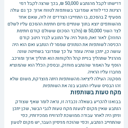
דרישתו לקבל מהנתבע 50,000 ₪, בכך שרצה לקבל דמי
רצינות כדי לוודא שמדובר בשותפות לטווח ארוך. כך גם עולה
מסעיף 2 בהסכם, בו התחייבו הצדדים זה לזה, שאם אחד
מהשותפים יוצא בתוך שנתיים מיום חתימת ההסכם עליו לשלם
לצד השני 50,000 ₪ (מלבד הסכום ששולם קודם חתימת
החוזה). לאור זאת, מוטל היה על התובע לברר היטב קודם
הכניסה לשותפות את הנתונים שמסר לו הנתבע ואם הוא היה
עושה כן, יתכן שהיה עומד על כך שמדובר בשחיטה שונה
מהרגיל שתהליך בניית קהל הלקוחות הוא תהליך ארוך ומורכב.
הוסף על האמור שהנתבע מוחזק, ובספק הכלל הוא שהמוציא
מחברו עליו הראיה.
מסקנה: העילה ליציאה מהשותפות היתה מוצדקת, משום שלא
זהו הבסיס שעליו התובע בנה את השותפות.
מקח טעות בשותפות
בבואנו להכריע בשאלה נכבדה זו, נראה לומר שאף שצודק
הנתבע שאין מקום לטענת מקח טעות לגבי הבשר, שכן יתכן
וניתן היה לאחר עבודה ממושכת להרוויח ממכירותיו, כפי
שהתחייב הנתבע, וכפי שהוכח מניסיון העבר, יש מקום לטעון