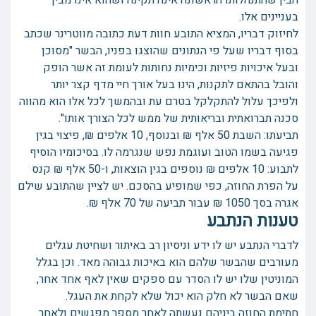
הבין שהתנהלותו הראשונה אינה תקינה ושהוא אינו מבין
בעניינים אלו.
לחיזוק דבריו, המציא התובע חוות דעת כתובה מווטרינר שכתב
בסוף דבריו שעל פי הנתונים שהוצגו בפניו, הבשר "מסוכן
ובעל איכויות פיזיות וכימיות נחותות לעומת זה אשר הופק
והובל בהתאם לתקנות, הינו בעל אורך חיי מדף קצר יותר
ולפיכך עלול להתקלקל בטרם עת ובהמשך לכל אלו הוא מהווה
סכנה תברואתית ובריאותית של ממש לכל הצורך אותו".
תביעתו: השבת 50 אלף ₪ ובנוסף, 10 אלפים ₪, פיצוי בגין
פגיעה בשמו הטוב ועוגמת נפש שנגרמה לו. בסיכומיו הוסיף
לתבוע: 10 אלפים ₪ נוספים בגין הוצאות, ו-50 אלף ₪ קנס
על הפרת החוזה, כפי שמופיע בהסכם. יש לציין שהתובע שילם
אגרה בסך 1050 ₪ עבור תביעה של 70 אלף ₪.
טענות הנתבע
לדברי הנתבע יש לו ידע וניסיון רב באיתור ושחיטת עגלים
מעורבים שהבשר שלהם הוא באיכות גבוהה מאד. וכן בגלל
המוניטין שלו יש לו הסדר עם ספקים שאין לאף אחד אחר,
שאם הבשר לא חלק הוא יכול שלא לקחת את העגל.
חתימת החוזה ביניהם נעשתה לאחר מספר מפגשים ולאחר