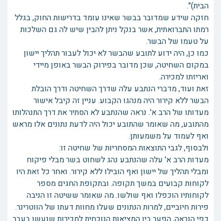
הבית)".
חזקה שידע שמדובר בבשר שאינו עומד בדרישות החוק, בגלל
רמתו התברואתית, אשר בנקל ניתן להבין שיש לה גם השלכות
על טעמו של הבשר.
כמו כן, היה ידוע לתובע שהבשר לא יכול לעבור תהליך יישון
במקום השחיטה, שכן מדובר בפירוק הבשר באופן מיידי
ואריזתו למכירה.
זאת ועוד, מדברי הנתבע עלה שדרך השחיטה ודרך הובלת
הבשר ללא קירור היה מנהגו הקבוע. עניין זה קיבל אישור
מעדותו של הרב א'. נראה שהנתבע לא הסתיר את דרך התנהלותו
מהתובע, מה שאומר שהתובע יכול היה לדעת נתונים אלו מראש
ואף לעמוד על משמעותן.
ולבסוף, לגבי התוצאות המסחריות של שחיטה זו:
מעדות הרב א' עלה שהנתבע נהג לשחוט בשר מבלי פיקוח
ומבלי תהליך של יישון ואף הובילו ללא קירור. ואחר כל זאת היו
לקוחות קבועים במשך תקופה. ובתקופת החגים מספר
לקוחותיו הוכפלו ואף שולשו. מה שאומר ששיטה זו הניבה
פירות חיוביים, למרות הנתונים שעלו מחוות דעתו של הווטרינר.
כפי הנראה, הפער בין המציאות הנוכחית למכירות שנעשו בעבר