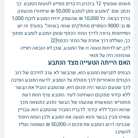
משום שסעיף 12 בזכרון הדברים מסייע לטענת הנתבע. כך
נכתב שם: "התובע נותן לנתבע 50,000 ₪ שיוחזרו מהעסק
בדרך הבאה: כל 10,000 ₪ שהעסק ירויח התובע לוקח 1,000
₪ וב-9000 הנותרים מחולקים שווה בשווה". בסעיף זה יש
התייחסות ברורה לדרך החזר הכסף שנתן התובע לנתבע ומתוך
כך, נשללת דרך אחרת של החזר הכסף[2].
לכן, יש לדחות טענה זו של התובע, שכן לא הובאה ראייה
שהחוזה היה על תנאי.
האם הייתה הטעייה מצד הנתבע
הבסיס לתביעת התובע הוא, שהבשר לא ערב לחיכם של רוב
הקונים והאחריות לכך מוטלת על הנתבע. לדעת התובע הסיבה
לכך שטעם הבשר היה פגום היא, שהנתבע הוביל את הבשר
ללא קירור ממקום השחיטה לעיר. התובע צרף חוות דעת
מווטרינר המאשרת שטעמו של הבשר נפגע כתוצאה מכך
שהוא הובל ללא קירור. לדבריו התברר שהנתבע הוא עבריין
שאינו מבין בבשר והוא הטעה את התובע ולכן הנחת היסוד
שבגינה דרש הנתבע את סכום ה-50,000 ₪ נשמטה ועליו
להשיבו.