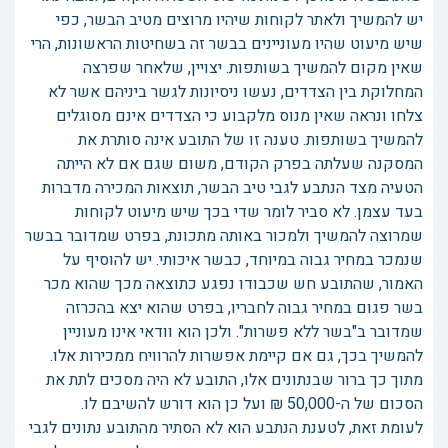
יש להמשיך ולאתר לקוחות שיהיו מרוצים מטיב הבשר, כפי
שיש מיעוט שהיו מעוניינים בבשר זה בשחיטות הראשונות, הרי
שאין מקום להמשיך בשותפות. יצויין, שלאחר שפרצה
המחלוקת בין הצדדים, נעשו ניסיונות לגשר ביניהם אשר לא
צלחו ונראה שאין מנוס מלקבוע כי הצדדים אינם מסוגלים
להמשיך בשותפות. טענה זו של התובע אינה סותרת את
המסקנה שעלתה בפרק הקודם, משום שגם אם לא הייתה
הטעיה מצד הנתבע לגבי טיב הבשר, תוצאות המכירה מדברות
בעד עצמן. לא סביר לומר שדי בכך שיש מיעוט לקוחות
שמרוצה להמשיך ולמכור באותה מתכונת, בפרט שמדובר בבשר
שנמכר במחיר גבוה במיוחד, כבשר איכותי. יש להוסיף על
האמור, שהתובע חש שכבודו נפגע כתוצאה מכך שהוא מכר
בשר פגום במחיר גבוה לחבריו, בפרט שהוא יצא בהכרזה
שמדובר ב"בשר ללא פשרות". ולכן הוא וודאי אינו מעוניין
להמשיך בכך, גם אם קיימת אפשרות להרוויח ממכירות אלו.
מתוך כך ברור שבנתונים אלו, התובע לא היה מסכים לתת את
הסכום של ה-50,000 ₪ ועל כן הוא דורש להשיבם לו.
לעומת זאת, לטענת הנתבע הוא לא הסתיר מהתובע נתונים לגבי