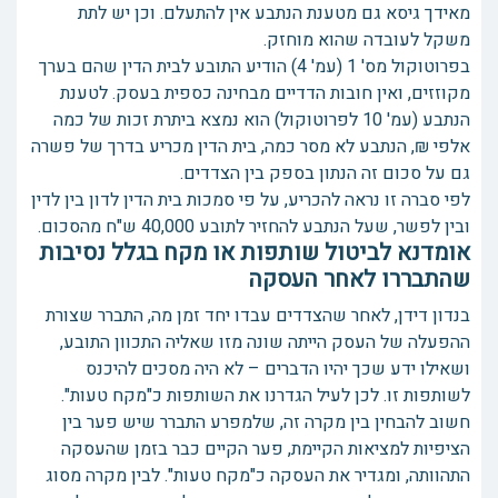
מאידך גיסא גם מטענת הנתבע אין להתעלם. וכן יש לתת
משקל לעובדה שהוא מוחזק.
בפרוטוקול מס' 1 (עמ' 4) הודיע התובע לבית הדין שהם בערך
מקוזזים, ואין חובות הדדיים מבחינה כספית בעסק. לטענת
הנתבע (עמ' 10 לפרוטוקול) הוא נמצא ביתרת זכות של כמה
אלפי ₪, הנתבע לא מסר כמה, בית הדין מכריע בדרך של פשרה
גם על סכום זה הנתון בספק בין הצדדים.
לפי סברה זו נראה להכריע, על פי סמכות בית הדין לדון בין לדין
ובין לפשר, שעל הנתבע להחזיר לתובע 40,000 ש"ח מהסכום.
אומדנא לביטול שותפות או מקח בגלל נסיבות
שהתבררו לאחר העסקה
בנדון דידן, לאחר שהצדדים עבדו יחד זמן מה, התברר שצורת
ההפעלה של העסק הייתה שונה מזו שאליה התכוון התובע,
ושאילו ידע שכך יהיו הדברים – לא היה מסכים להיכנס
לשותפות זו. לכן לעיל הגדרנו את השותפות כ"מקח טעות".
חשוב להבחין בין מקרה זה, שלמפרע התברר שיש פער בין
הציפיות למציאות הקיימת, פער הקיים כבר בזמן שהעסקה
התהוותה, ומגדיר את העסקה כ"מקח טעות". לבין מקרה מסוג