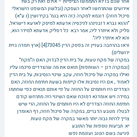
אחר שגם בו לא התממשו הציפיות – אולם זאת רק בשל
אירועים שהתרחשו לאחר העסקה (ובלשון המשפט הישראלי:
סיכול חוזה). דוגמא למקרה כזה היא בגמ' בקידושין (נ ע"א):
"ההוא גברא דזבנינהו לניכסיה אדעתא למיסק לארעא דישראל,
סליק ולא איתדר ליה; אמר רבא: כל דסליק אדעתא למידר הוא,
והא לא איתדר ליה".
וראו בהרחבה בעניין זה בפסק הדין 73045[4] (ארץ חמדה גזית
ירושלים).
במקרה של מקח טעות, על בית הדין לבדוק האם ה"מקח"
(ובמקרה דנן – השותפות) תואם את מה שהצדדים סיכמו עליו.
ואילו במקרה של סיכול חוזה, עקב שינוי הנסיבות, על בית הדין
לאמוד , אם היו נסיבות אלו קיימות בשעת חתימת החוזה, האם
הצדדים היו חותמים על החוזה על פי אותם תנאים כפי שחתמו.
במידה ויש אומדנא דמוכח שאם השינוי היה מתרחש קודם
חתימת החוזה הצדדים לא היו חותמים על החוזה, הרי שיש
לבטלו. מטבע הדברים, במקרה של סיכול חוזה, רף האומדן
צריך להיות גבוה יותר מאשר במקרה של מקח טעות.
יא. תביעות נוספות של התובע
פגיעה בשם הטוב ועוגמת נפש