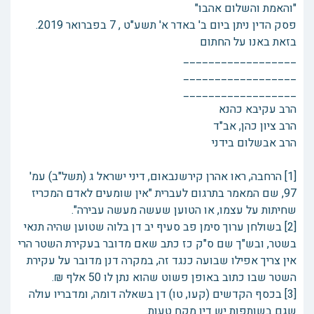
"והאמת והשלום אהבו"
פסק הדין ניתן ביום ב' באדר א' תשע"ט , 7 בפברואר 2019.
בזאת באנו על החתום
__________________
__________________
__________________
הרב עקיבא כהנא
הרב ציון כהן, אב"ד
הרב אבשלום בידני
[1] הרחבה, ראו אהרן קירשנבאום, דיני ישראל ג (תשל"ב) עמ'
97, שם המאמר בתרגום לעברית "אין שומעים לאדם המכריז
שחיתות על עצמו, או הטוען שעשה מעשה עבירה".
[2] בשולחן ערוך סימן פב סעיף יב דן בלוה שטוען שהיה תנאי
בשטר, ובש"ך שם ס"ק כז כתב שאם מדובר בעקירת השטר הרי
אין צריך אפילו שבועה כנגד זה, במקרה דנן מדובר על עקירת
השטר שבו כתוב באופן פשוט שהוא נתן לו 50 אלף ₪.
[3] בכסף הקדשים (קעו, טו) דן בשאלה דומה, ומדבריו עולה
שגם בשותפות יש דין מקח טעות.