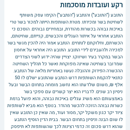
רקע ועובדות מוסכמות
התובע ("התובע") והנתבע ("הנתבע") הקימו עסק משותף
לשחיטת בשר ומכירתו. מטרת השותפות הייתה למכור בשר טרי
באיכות גבוהה בכשרות מהודרת, ובמחירים גבוהים. הוסכם כי
הנתבע אחראי על איתור העגלים והכבשים, קנייתם, שחיטתם,
הכשרתם, וחלוקתם לנתחים. הנתבע אמור היה להכין מגשי בשר
למכירה ולהעבירם לידי התובע. התובע היה אחראי על אחסון
הבשר במקרר בעיר ושיווקו. יצויין שהיה ידוע לשני הצדדים
שמדובר בשחיטה שאינה מפוקחת ואשר כל תהליך השחיטה
ההכשרה הפירוק וההובלה נעשו באחריות מלאה של הנתבע.
כתנאי להקמת השותפות דרש הנתבע שהתובע ישלם לו 50
אלף ₪, משום שלדעתו הוא נחשב מומחה בתחום הבשר ובעל
ניסיון רב שנים. לדבריו הוא יצר קשרים עם ספקי בשר
באמצעותם הוא משיג עגלים באיכות גבוהה, והוא פועל ברמת
כשרות גבוהה הזוכה להכשר מהודר. בנוסף הוא מביא לשותפות
ציוד יקר כגון משקל יקר, מסור ועוד, מה שאין כן התובע שאין
לו שום הבנה וניסיון בתחום הבשר. בבית הדין הוסיף הנתבע
שהוא דרש סכום זה כדמי רצינות לכך שהשותפות לא תיפסק