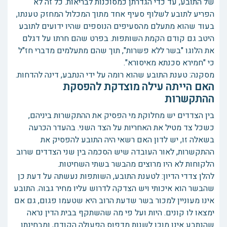
של התובע, עד כדי הגדרתן כמסוכנות לבריאות. כל זה לא
הפריע לתובע לשלוף סעיף אחד מתוך המכלול המחזק טענתו,
בעוד שהוא מתעלם מהסעיפים הנוספים שהיו ידועים לתובע
היטב גם קודם הקמת השותפות. בפרט שהם חרתו על דגלם
את הלוגו "בשר ללא פשרות", תוך שהם מתעלמים מדברי חז"ל
כי "חמירא סכנתא מאיסורא".
מסקנה: טענת התובע שהוא רומה על ידי הנתבע, דינה להדחות.
האם הייתה עילה מוצדקת להפסקת
ההתקשרות
בין הצדדים יש מחלוקת מי הפסיק את ההתקשרות ביניהם,
כשכל צד מטיל את האחריות על הצד השני. בהעדר הכרעה
בשאלה זו, יש לדון האם רשאי היה התובע להפסיק את
ההתקשרות, לאור העובדה שיש הסכמה בין שני הצדדים שרוב
הלקוחות לא היו מרוצים מהבשר בשתי השחיטות.
להלן צדדי הדיון: לטענת התובע, השותפות נעשתה על דעת כן
שהבשר הוא איכותי ויש הצדקה לדרוש עליו מחיר גבוה. התובע
אינו מעוניין למכור בשר שדעת הרוב היא שטעמו פגום, גם אם
ימצאו לו קונים. היות ועל פי מה שהשתקף בבית הדין נראה
שהנתבע אינו מוכן לשנות מדפוס הפעולה הקודם, ומבחינתו