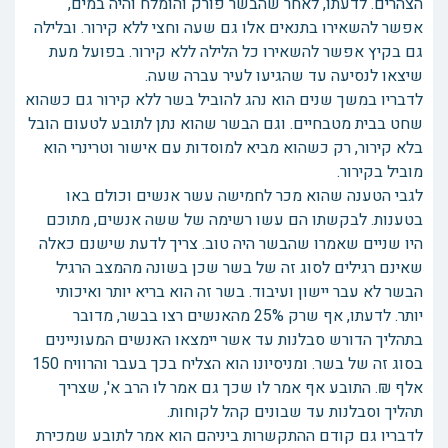
הצהרים. לדעתו, לאחר שהבשר פורק והומלח והיה במים,
אפשר להשאירו בתנאים אלו גם שעה וחצי ללא קירור. ובלילה
גם בקיץ אפשר להשאירו כל הלילה ללא קירור. בפועל מעת
שיצאו לנסיעה עד שהגיעו לעיר עברה שעה.
לדבריו במשך שנים הוא נהג להוביל בשר ללא קירור גם כשהוא
שחט בבית מטבחיים. וגם הבשר שהוא נתן לתובע לטעום הובל
בלא קירור, רק כשהוא מביא למוסדות עם אישור וטרינרי הוא
מוביל בקירור.
לגבי הטענה שהוא מכר לחמישה עשר אנשים וכולם באו
בטענות. לבקשתו הם עשו רשימה של ששה אנשים, מתוכם
היו שניים שאמרו שהבשר היה טוב. צריך לדעת שישנם כאלה
שאינם רגילים לסוג זה של בשר שכן בשונה מהמצב הרגיל
הבשר לא עבר יישון ועיבוד. בשר זה הוא בריא יותר ואיכותי
יותר. לדעתו, אף שרק 25% מהאנשים רצו בבשר, מדובר
בתהליך הדורש סבלנות עד אשר יימצאו האנשים המעוניינים
בסוג זה של בשר. ומניסיונו הוא הצליח בכך בעבר והרוויח 150
אלף ₪. התובע אף אמר לו שכך גם אמר לו הרב א', שצריך
תהליך וסבלנות עד שבונים קהל לקוחות.
לדבריו גם קודם ההתקשרות ביניהם הוא אמר לתובע שמכירת