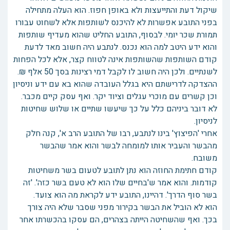
שיקול דעת והתייעצות ולא באופן חפוז. הוא העלה מתחילה
בפני התובע אפשרות לא להיכנס לשותפות אלא לשחוט עבורו
תמורת שכר יומי. לבסוף, התובע החליט שהוא מעדיף שותפות
והוא ידע היטב למה הוא נכנס. לנתבע היה חשוב מאד לדעת
קודם השותפות שהשותפות אינה לטווח קצר, אלא לכל הפחות
לשנתיים. ולכן היה חשוב לו לקבל דמי רצינות בסך 50 אלף ₪.
ההצדקה לדרישתם היא בגלל העובדה שהוא בא עם ידע וניסיון
וכן קשרים עם מוכרי עגלים וציוד יקר. ואף עסק קיים מכבר.
לא דובר ביניהם כלל על כך שיעשו שתיים או שלוש שחיטות
לניסיון.
אחרי 'הפיצוץ' בינו לנתבע, רבו של התובע הרב א', קנה חלק
מהבשר והעביר אותו למומחה לבשר והוא אמר שהבשר
משובח.
קודם חתימת החוזה הוא נתן לתובע לטעום בשר משחיטות
קודמות. והוא אמר ש'בחיים שלו הוא לא טעם בשר כזה'. 'זה
בשר סוף הדרך'. דהיינו, התובע ידע לקראת מה הוא צועד.
הוא לא הוביל את הבשר בקירור מפני שסבר שלא היה צורך
בכך. ואף שהשחיטה הייתה בצהרים, הם עסקו בהכשרתו אחר