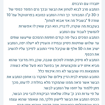
יתבררו עם הרבנים.
הנתבע סרב לבוא לטחון את הבשר ובכך גרם הפסד כספי של
כ-30 ק"ג המבורגר. כך הודה הנתבע כמובא בפרוטוקול עמ' 10
שורה 9 "בשביל מה אני אבוא לטחון".
בעקבות מה שקרה, לדבריו, הוא הבין שאין לו אפשרות
להמשיך לעבוד עם הנתבע.
הנתבע הסכים בעל-פה קודם חתימת ההסכם שייעשו שתים
עד שלוש שחיטות ניסיון ובמידה והעניין לא ייעלה יפה, הנתבע
ישיב את ה-50 אלף ₪ שקיבל מידי התובע. לפיכך עליו להשיב
את הכסף.
הנתבע לא סיפק תמורה לסכום שגבה, שכן, היה מדובר שהוא
מביא איתו ידע ומקצועיות. אך בפועל הוא פעל שלא כשורה
והתוצאות היו שהבשר לא היה איכותי כלל.
התובע המציא לבית הדין צילום של המקרר בו אחסן הנתבע את
הבשר אשר נראה ממנו שהמקרר מלא בחלודה. לדעתו, מכך
ניתן ללמוד על יחסו של הנתבע לבשר.
על פי עדות הרב ק' עולה שלאחר הביקורת לגבי טיב הבשר,
הכניס הנתבע את הבשר ליישון חלקי, מה שאומר שהוא עצמו