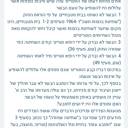
אולם מחוות דעתו של הווטרינר עלה שיש סיבות נוספות אשר
עלולות היו להשפיע על טעם הבשר:
1. הבשר לא נשחט בבית מטבחיים. על פי הוראת החוק
("שחיטת בהמות תשכ"ד-1964 סעיפים 1-2. בית מטבחיים, הינו
מקום שיועד לשחיטת בהמות ואשר קיבל היתר להקמתו מאת
מנהל השירותים הוטרינרים.
3. הבשר לא נבדק על ידי רופא וטרינר קודם השחיטה כפי
שמורה החוק (שם, סעיף 36).
4. הבשר לא נבדק על ידי רופא וטרינר מיד לאחר השחיטה
(שם, סעיף 49).
בסיכום דבריו קבע הווטרינר שגם נתונים אלו עלולים להשפיע
על איכות הבשר וטעמו.
בנוסף לכך, על פי עדותו של הנתבע הבשר לא עבר תהליך של
יישון ועיבוד קודם מכירתו, כך גם עולה מעדותו של הרב א'.
עניין זה משפיע באופן משמעותי על טעמו של הבשר.
האם נתונים אלו היו ידועים לתובע?
מטענות הצדדים ומזיכרון הדברים עלה ששני הצדדים היו
מודעים לכך שמדובר ב"שחיטה שחורה" כך נכתב בסעיף 3
שם: "התובע עומד בחזית מול השלטונות (וטרינר, מועצה, בעל