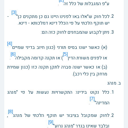
ע"פ המגבלות של כלל זה
.
[3]
לכל חוק ש"אלו באו לפנינו היינו גם כן מתקנים כן"
-
יש תוקף הלכתי על פי הכלל דינא דמלכותא - דינא.
ניתן לקבוע שהמבחנים לחוק כזה הם:
[4]
(א) כאשר ישנו בסיס תורני (כגון חיוב בדיני שמיים
[6]
[5]
או לפנים משורת הדין
) או תקנה קדומה מקבילה
.
(ב) או כאשר ישנה סברה לתקן תקנה כזו (כגון שמירת
מרחק בין כלי רכב).
ב. מנהג
כלל נקוט בידינו: התקשרויות נעשות על פי "מנהג
[7]
המדינה"
.
[8]
לחוק שמקובל בציבור יש תוקף הלכתי של מנהג
,
[9]
ובלבד שאינו בגדר "מנהג גרוע"
.