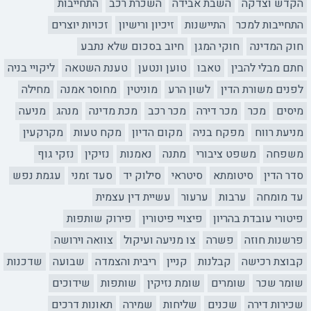
הקדש וצדקה
השבת אבידה
השכרת רכב
התחייבות
התחייבות למכר
התיישנות
זיכיון ורישיון
זכויות יוצרים
חוק המדינה
חוקי המגן
חיוב בסכום שלא נתבע
חתם מבלי להבין
טאבו
טוען ונטען
טענת השטאה
ליקויי בניה
לפנים משורת הדין
לשון הרע
מוניטין
מחוסר אמנה
מחילה
מיסים
מכר
מכר דירה
מכר רכב
מכת מדינה
מנהג
מניעה
מניעת רווח
מפקח בניה
מקום הדיון
מקח טעות
מקרקעין
משפחה
משפט ציבורי
מתנה
נאמנות
נזיקין
נזקי גוף
סדר הדין
סיטומתא
סיטראי
סילוק יד
סעד זמני
עגמת נפש
עד מומחה
ערבות
ערעור
עשיית דין עצמית
פיטורי עובדת בהריון
פיצויי פיטורין
פירוק שותפות
פרשנות חוזה
פשרה
צו מניעה ועיקול
צוואה וירושה
קבוצת רכישה
קבלנות
קניין
ריבית והצמדה
שבועה
שדכנות
שומר שכר
שומרים
שומת נזיקין
שותפות
שידוכים
שכירות דירה
שכנים
שליחות
שמירה
תאונות דרכים