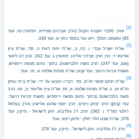
[1]
זאת, מלבד תקנות הקהל (הרב אברהם שפירא, תחומין טז, עמ'
85) ומשפט המלך, ראו עוד בספר כתר א, עמ' 339.
[2]
שו"ת ישכיל עבדי ו, כח, ב; שו"ת יחוה דעת ה, סד; שו"ת ציץ
אליעזר ד, כח; הרב מרדכי אליהו, תחומין ג, עמ' 242; הרב דב ליאור
(שם, עמ' 247); הרב משה הלברשטם, בתוך: נחום מנשה וייספיש,
משנת זכויות היוצר, עמ' קכא
;
שו"ת מנחת שלמה א, פז, ועוד.
[3]
שו"ת חתם סופר חו"מ, מד. דבריו הובאו על ידי: שו"ת בית יצחק
חו"מ עז, ג; שו"ת מנחת שלמה א, פז; שו"ת ציץ אליעזר יב, פג; הרב
משה הלברשטם (בתוך: נחום מנשה וייספיש, משנת זכויות היוצר,
עמ' קכא
)
; הרב יצחק ניסים, הרב יוסף שלום אלישיב והרב בצלאל
ז'ולטי (פד"ר ו, 382); הרב ז"נ גולדברג, חוק לישראל - נזיקין, עמ'
378; שו"ת שבט הלוי חלק י סימן רצא; ועוד.
[4]
הרב ז"נ גולדברג, חוק לישראל - נזיקין, עמ' 378.
[5]