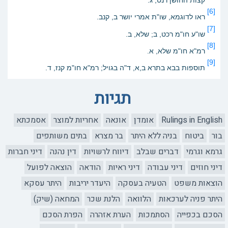
קצות החושן רנט, ג.
[6]
ראו לדוגמא, שו"ת אמרי יושר ב, קנב.
[7]
שו"ע חו"מ רכט, ב; שלא, ב.
[8]
רמ"א חו"מ שלא, א.
[9]
תוספות בבא בתרא ב,א, ד"ה בגויל; רמ"א חו"מ קנז, ד.
תגיות
Rulings in English
אומדן
אונאה
אחריות למוצר
אסמכתא
בור
ביטוח
בניה ללא היתר
בר מצרא
בתים משותפים
גרמא וגרמי
דברים שבלב
דיווח לרשויות
דין נהנה
דיני חברות
דיני חוזים
דיני עבודה
דיני ראיות
הודאה
הוצאה לפועל
הוצאות משפט
הטעיה בעסקה
היעדר יריבות
היתר עסקא
היתר פניה לערכאות
הלוואה
הלנת שכר
המחאה (שיק)
הסכם בכפייה
הסתמכות
הערת אזהרה
הפרת הסכם