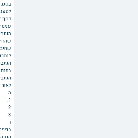
בטנו.
לטענת
דחף א
פנימה"
הנתבע
שהחיב
שחיבר
לנתבע לשלם 600 אש"ח
הנתבע
בתום 
הנתבע
לאור 
ה. נו
1. הרקע החוקי ומעמדו ההלכתי.
2. הכרעה בשאלה העובדתית בנוגע להתנהלות באירוע.
3. האם מדובר בתלונת שווא המזכה בפיצוי.
ו. הר
הנזיקי