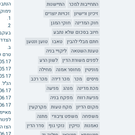
הנתבע
התחייבות למכר
התיישנות
נימוקי
זיכיון ורישיון
זכויות יוצרים
1. יש חשש שההוראה לביטול התלונה לוקה בכך שהיא סותרת את תקנת הציבור.
חוק המדינה
חוקי המגן
2. הנתבע ביקש לקיים דיון הוכחות בעניין זה, ובית הדין לא אפשר זאת מבלי לנמק את החלטתו (יתכן מתוך טעות).
חיוב בסכום שלא נתבע
בעקבות
הצדדי
חתם מבלי להבין
טאבו
טוען ונטען
ב. אי
טענת השטאה
ליקויי בניה
טרם ש
לפנים משורת הדין
לשון הרע
17.05.17 – מועד האירוע שבו נכנס התובע לבית,
17.05.17 – פתיחת תיק מס' 214354/2017 (להלן התיק הר
מוניטין
מחוסר אמנה
מחילה
מיסים
מכר
מכר דירה
מכר רכב
הנ"ל.
מכת מדינה
מנהג
מניעה
08.06.17 – עדות של הנתבע במשטרת אריאל על ניתוק
מניעת רווח
מפקח בניה
15.06.17 – תלונה של הנתבע במשטרת אריאל על פריצה, הסגת גבול וסחיטה,
מקום הדיון
מקח טעות
מקרקעין
מאיימ
משפחה
משפט ציבורי
מתנה
לפנות
נאמנות
נזיקין
נזקי גוף
סדר הדין
הצו ה