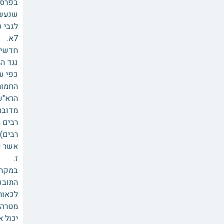
בפרסו
שנעשת
לגבי שיעור הפיצוי, בס
חדשים
נגד הח
החמור
הרא"ש 
מדובר
רבים 
רבים).
אשר ע
ז. מע
במקרה
התובע
לכאור
מטרה 
יכול א