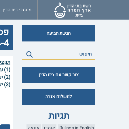
מסמכי בית הדין
פסק
הגשת תביעה
-4
תקצי
(1)
צור קשר עם בית הדין
(2)
(3) יש תוקף הלכתי לחוק איסור לשון הרע.
לתשלום אגרה
תגיות
Rulings in English
אומדן
אונאה