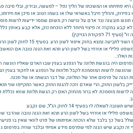
 היא פתיחתו או המשכתו של הליך נפל – למעשה, ובזדון, ובלי סיבה ס
 בפירוק, וההליך חיבל באשראי שלו או בשמו הטוב או סיכן את חירותו, 
 תוגש תובענה נגד אדם על נגישה רק משום שמסר ידיעות לרשות מוס
לא קבע במקרה זה פיצוי מיוחד ללא הוכחת נזק, אלא קבע באופן כללי
עיף 71 לפקודת הנזיקין).
ני לתביעה נמצא בחוק איסור לשון הרע. בסעיף 15 לחוק לשון הרע נקבע כך:
 במשפט פלילי או אזרחי בשל לשון הרע תהא זאת הגנה טובה אם הנא
ת האלו:...
הפרסום היה בהגשת תלונה על הנפגע בענין שבו האדם שאליו הוגשה התל
 שהוגשה לרשות המוסמכת לקבל תלונות על הנפגע או לחקור בענין המש
ת הגנה על פרסום אחר של התלונה, של דבר הגשתה או של תכנה.
ייק בלשון החוק, הרי שאדם זוכה להגנת החוק כאשר התקיימו שני תנא
ה לרשות מוסמכת. לא ברור מהחוק האם רק הגשת תלונת שווא נכללת 
.
 תשובה לשאלה לו בסעיף 14 לחוק הנ"ל, שם נקבע:
 במשפט פלילי או אזרחי בשל לשון הרע תהא זאת הגנה טובה שהדבר שפור
שלל בשל כך בלבד שלא הוכחה אמיתותו של פרט לוואי שאין בו פגיעה
 זה נקבע שיש הגנה למי שפרסם מידע אמיתי ובלבד שהיה בפרסום גם ענ