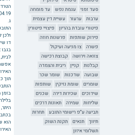
סיטומתא
סיטראי
סילוק יד
הטרדה מאיי
סעד זמני
עגמת נפש
עד מומחה
28.04.19 – החלטת המשטרה לסגור את התיק בשל מה
ערבות
ערעור
עשיית דין עצמית
ג. ט
פיטורי עובדת בהריון
פיצויי פיטורין
התובע
פירוק שותפות
פרשנות חוזה
דו שי
פשרה
צו מניעה ועיקול
בגבו 
צוואה וירושה
קבוצת רכישה
לבית,
אפשר 
קבלנות
קניין
ריבית והצמדה
האירוע
שבועה
שדכנות
שומר שכר
תוך כ
שומרים
שומת נזיקין
שותפות
הנתבע
בזמן 
שידוכים
שכירות דירה
שכנים
בלילה
שליחות
שמירה
תאונות דרכים
היתר,
תביעה ע"פ רישומי התובע
תחרות
בכתבי 
תיווך
תנאים
תקנת השוק
הוא ש
האירוע
תשלומי איזון