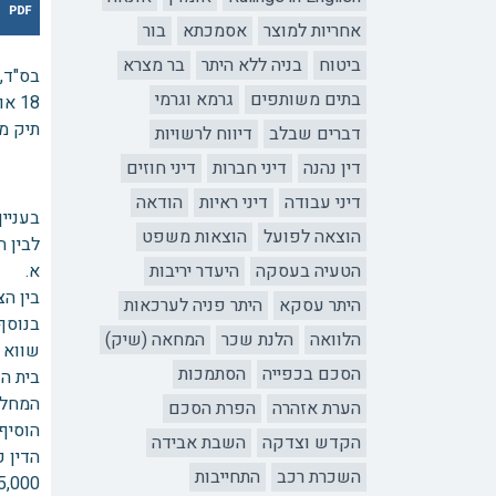
אחריות למוצר
אסמכתא
בור
ביטוח
בניה ללא היתר
בר מצרא
בס"ד, 
בתים משותפים
גרמא וגרמי
תיק מס' 4
דברים שבלב
דיווח לרשויות
דין נהנה
דיני חברות
דיני חוזים
דיני עבודה
דיני ראיות
הודאה
בעניי
הוצאה לפועל
הוצאות משפט
לבין 
הטעיה בעסקה
היעדר יריבות
א. 
בין הצ
היתר עסקא
היתר פניה לערכאות
בנוסף,
הלוואה
הלנת שכר
המחאה (שיק)
שווא 
הסכם בכפייה
הסתמכות
בית ה
המחלו
הערת אזהרה
הפרת הסכם
הוסיף 
הקדש וצדקה
השבת אבידה
הדין ק
השכרת רכב
התחייבות
,000 ₪.