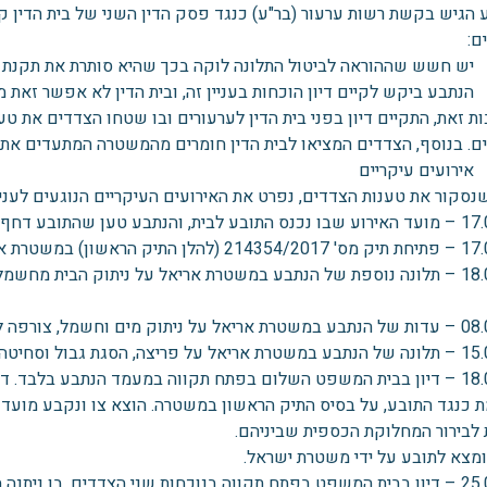
 הגיש בקשת רשות ערעור (בר"ע) כנגד פסק הדין השני של בית הדין קמ
ם:
 זאת, התקיים דיון בפני בית הדין לערעורים ובו שטחו הצדדים את טענ
ם. בנוסף, הצדדים המציאו לבית הדין חומרים מהמשטרה המתעדים את תל
רועים עיקריים
נסקור את טענות הצדדים, נפרט את האירועים העיקריים הנוגעים לעניין
 והנתבע טען שהתובע דחף אותו.
אשון) במשטרת אריאל בטענה לתקיפה.
18.05.17 – תלונה נוספת של הנתבע במשטרת אריאל על ניתוק הבית מחש
 מים וחשמל, צורפה לתיק הראשון.
 נפתח תיק מס' 261649/2017 (להלן התיק השני).
18.06.17 – דיון בבית המשפט השלום בפתח תקווה במעמד הנתבע בלבד. 
ת כנגד התובע, על בסיס התיק הראשון במשטרה. הוצא צו ונקבע מועד ל
 לבירור המחלוקת הכספית שביניהם.
ומצא לתובע על ידי משטרת ישראל.
25.06.17 – דיון בבית המשפט בפתח תקווה בנוכחות שני הצדדים, בו ני