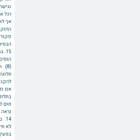
נגישה
רגל או
אך לא
החוק 
פקודה זו" (ס
הבסיס הש
15.
הנסיבו
(8) 
תלונה
להקנו
אם נד
בתלונ
תום לב
נראה שיש
14.
לא תי
בסעיף