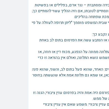
בירה ומסתברת – נגד אדם, בפלילים או בפשיטת
ונסתיים לטובתו, אם היה ההליך עשוי להסתיים כך;
מכת שפתחה בהליכים.
 שבית המשפט מוסמך "ליתן תרופה לעוולה על פי
שם או הנתבע עשה את הפרסום בתום לב באחת
ונה ממונה על הנפגע, מכוח דין או חוזה, או
מש נושא התלונה; ואולם אין בהוראה זו כדי
ים: האחד, שהוא פעל בתום לב, והשני, שהוא פנה
כאן, או שמא גם תלונת אמת אלא שנעשתה בחוסר
סם היה אמת והיה בפרסום ענין ציבורי; הגנה זו
 של ממש.
יין ציבורי. משמע שאם אין עניין ציבורי