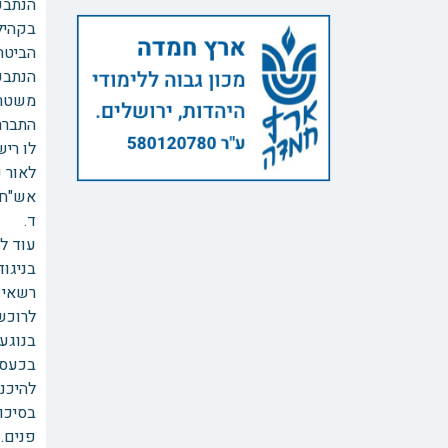
הנתבע
בקהיל
הביטח
הנתבע
משטרה
התברר
לו רי
אש"ח 
ד. ט
רשאי 
לרוכש
בנוגע
בכעס 
להיכנס
בסיכו
פנים.