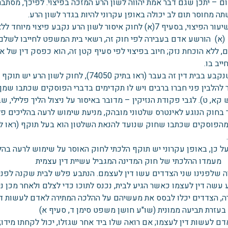
ם – יתכן שגם דבר אמת יהווה לשון הרע המזכה בפיצוי. לפיכך, מסתב
ה מחוסר תום לב יכולה באופן עקרוני להיות בגדר לשון הרע.
עיף 7(א) לחוק איסור לשון הרע נקבע פיצוי מיוחד ללא הוכחת נזק במקרה של לשון הרע:
, ללא הוכחת נזק; חיוב בפיצוי לפי סעיף קטן זה, הוא כפסק דין של א
ייב בו.
כפי שנקבע בבית דין זה בעבר (ראו בתיק 4050
 להלבין פני חברו ברבים ויש לו תקדימים בדברי הפוסקים שכתבו שמן 
קא, ט). לגבי פקודת הנזיקין – מדובר באיסור על ניצול הליך פלילי, ש
 בחוק הנוגע לאינטרס שלטוני מובהק, מניעת שימוש לרעה בהליכים פלי
מהפוסקים שכתבו שחוק שנועד להנאת השלטון הוא בעל תוקף (ראו למשל
ל כן, באופן עקרוני יש תוקף הלכתי לחוק האוסר על שימוש לרעה בהלי
מדו ההלכתי של חוק המדינה המגביל עשיית דין עצמית
 שלפנינו שני הצדדים עשו דין לעצמם. הנתבע פלש לבית שקנה לפני 
 עשה דין לעצמו כאשר הגיע לבית, נכנס לתוכו כדי לצלם ולאחר מכן נ
ה, הצדדים יכלו לבסס את מעשיהם על ההלכה המתירה לאדם לעשות דין
בעזרת תביעה ממונית (שו"ע חושן משפט סימן ד, סעיף א)
דם לעשות דין לעצמו; אם רואה שלו ביד אחר שגזלו, יכול לקחתו מידו; 