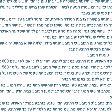
 הגיש שלוש תלונות במשטרה אשר בהן טען כי הוא חושש מאלימות ומס
תו כאשר המשטרה הגיעה לביתו, והכתמת שמו ברישום פלילי אשר עלול
ון כפי שנהג בעבר.
 הגיש בקשה לצו בגין הטרדה מאיימת, הצו נמסר לתובע על ידי משטרת י
 מגיעות לביתו בלילה. בנוסף, נשקו נלקח ממנו למשך שלושה חודשים,
 לו שהתיקים נגדו נסגרו מחוסר עניין לציבור רק לאחר שפקעה הארכ
שום פלילי שעלול לפגוע בעבודתו ובמעמדו.
אותם מבקש התובע לקבל.
ענות הנתבע
עוד
להיכנס אליו, וכך עשה. בנוסף, בגלל המצב המשפטי של השכונה ועל בס
ים ולא ליזם גם בתקופת הבניה.
 לאירוע עצמו, הנתבע טען בבית הדין שחשש מהתובע שהיה חמוש באקד
מכתב וחשש ממנו. לגבי הכניסה לבית טען הנתבע בבית הדין שהוא חס
.
מים כתב ב"כ הנתבע כי התובע הוא שנגע בנתבע במהלך האירוע בו שני
 לטענתו, הגרסאות השונות שמוסר התובע מלמדות על כך שהתובע מש