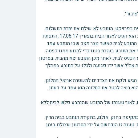
בית בפרויקט. הנתבע לא שילם את יתרת התשלום
ולכן לא קיבל את החזקה בבית ובתגובה פלש לבית. כאשר נודע על כך לתובע הוא הגיע לאזור הבית בתאריך 17.05.17, התפתח
 התובע לבית כאשר נוצר מצב שבו הנתבע עמד
 את התובע בעזרת בטנו כדי למנוע ממנו כניסה
כניס לבית. לאחר מכן התובע יצא מהבית. בסרטון
 צה"ל אשר ידו פגועה ולגלג על התובע במהלך
הגיע ולקח את הצדדים למשטרת אריאל התלונן
א רוצה לבטל את התלונה הוא עמד על דעתו.
, לאור טענתו של התובע שהנתבע פלש לבית ללא
כתקיפה בחוק. אולם, בחקירת הנתבע בבית הדין
 טענה זו הוכחשה על ידי הסרטון שצולם בזמן