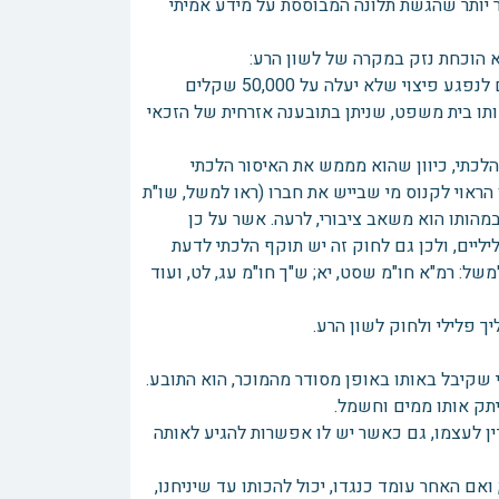
ר יותר שהגשת תלונה המבוססת על מידע אמיתי
7א. (א) הורשע אדם בעבירה לפי חוק זה, רשאי בית המשפט לחייבו לשלם לנפגע פיצוי שלא יעלה על 50,000 שקלים
ותו בית משפט, שניתן בתובענה אזרחית של הזכאי
7), לחוק לשון הרע יש תוקף הלכתי, כיוון שהוא מממש את האיסור הלכתי
הראוי לקנוס מי שבייש את חברו (ראו למשל, שו"ת
במהותו הוא משאב ציבורי, לרעה. אשר על כן
ליים, ולכן גם לחוק זה יש תוקף הלכתי לדעת
: רמ"א חו"מ שסט, יא; ש"ך חו"מ עג, לט, ועוד
ך פלילי ולחוק לשון הרע.
שקיבל באותו באופן מסודר מהמוכר, הוא התובע.
יתק אותו ממים וחשמל.
 לעצמו, גם כאשר יש לו אפשרות להגיע לאותה
ואם האחר עומד כנגדו, יכול להכותו עד שיניחנו,