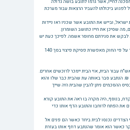
כנה לחייו, אשר גרמו לתובע בושה גדולה
 לפגוע ביכולתו להעביר הרצאות עבור מערכת
שראל, ובייש את התובע אשר שכניו ראו ניידות
 מה שסיכן את חייו כתושב השומרון.
ה לבקש את סגירתם מחוסר אשמה. לפיכך כעת יש
לאור כל האמור טען התובע כי הנתבע הגיש בזדון תלונה שווא במשטרה, אשר על פי החוק מאפשרת פסיקת פיצוי בסך 140
 לפני האירוע פנה התובע במכתב לנתבע והודיע לו כי אם לא ישלם 600 אש"ח עבור הבית, אזי הבית יימכר לרוכשים אחרים.
בניגוד לכך בית הדין קמא פסק כי החוב של הנתבע לתובע עמד על סך 1560 ₪. הנתבע סבר באותה עת שהבית כבר שלו והוא
יס ההסכמים ניתן להבין שהבית היה שייך
ח, בנוסף, היה מקרה בו ראה את התובע קורא
ם את הפתח לרוחבו והתובע הדף אותו כדי
 הצדדים נכנסו לבית ביחד כאשר הם פנים אל
קר כאשר הוא אומר שהנתבע דחף אותו בעזרת