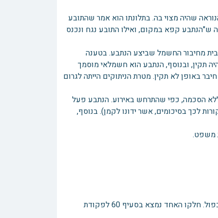
ראה שהיה מצוי בה. בתלונתו הוא אמר שהתובע
לה ש"הנתבע קפא במקום, ואילו התובע נגח ונכנס
בית מחיבור החשמל שביצע הנתבע. בטענה
יה תקין, ובנוסף, הנתבע הוא חשמלאי מוסמך
בר באופן לא תקין. מטרת הניתוקים הייתה לגרום
ללא הסכמה, כפי שהתרחש באירוע. הנתבע פעל
ות לכך בסיכומים, אשר ידונו לקמן). בנוסף,
 משפט.
בפנינו תביעה לפיצוי בגין תלונת שווא. הבסיס לתביעה בגין תלונת שווא הוא כפול. חלקו האחד נמצא בסעיף 60 לפקודת