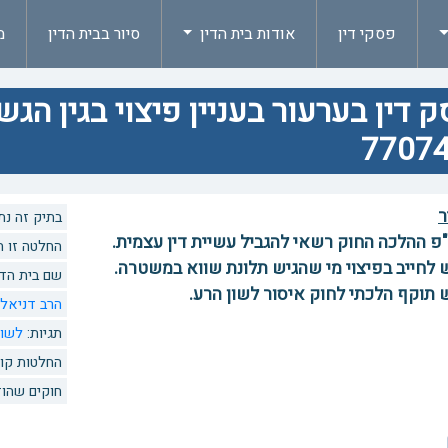
פסקי דין
אודות בית הדין
סיור בבית הדין
מ
 דין בערעור בעניין פיצוי בגין ה
77074
ר
בתיק זה נתנו 4 החלטות. לצפיה בהחלט
 ע"פ ההלכה החוק רשאי להגביל עשיית דין עצמית.
החלטה זו הוזכרה 0 פעמים
 יש לחייב בפיצוי מי שהגיש תלונת שווא במשטרה.
שם בית הדי
הרב דניאל 
תגיות:
לשון
החלטות קו
חוקים שהוז