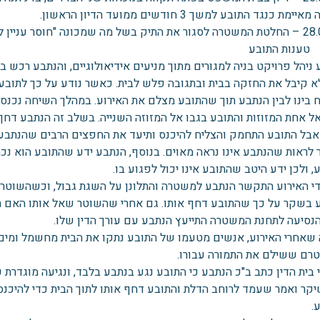
מת כנגד התובע למשך 3 חודשים ממועד הדיון הראשון.
 שמכונה "חוסר עניין לציבור".
ענות התובע
 ניהל פרויקט בניה למגורים מתוך מניעים אידיאולוגיים, והנתבע רכש 
ח בינו לבין הנתבע תוך שהתובע מצלם את האירוע. במהלך השיחה נכנס
אל אחת המזוזות והתובע בגבו אל המזוזה השנייה. בשלב זה הנתבע דחף
 אבל התובע התחמק והצליח להיכנס ותיעד את החפצים הרבים שהנתבע ה
לראות שהנתבע אינו נראה מאוים. בנוסף, הנתבע ידע שהתובע הוא נכה
, ולכן ידע היטב שהתובע אינו יכול לפגוע בו.
די האירוע התקשר הנתבע למשטרה והתלונן על השגת גבול, וכשהשוטר 
 בשקר על כך שהתובע דחף אותו. גם אחרי שהשוטר שאל אותו האם הו
הנסיעה לתחנת המשטרה התייעץ הנתבע עם עורך הדין שלו.
 שאחרי האירוע, אנשים מטעמו של התובע נתקו את הבית מחשמל ומים
 טרם ששילם את התמורה עבורו.
בית הדין כתב ב"כ הנתבע כי התובע נגע בנתבע בלבד, ונגיעה מוגדרת 
יקר ואמר שעמד לרוחב הדלת והתובע דחף אותו לתוך הבית כדי להיכנס.
.