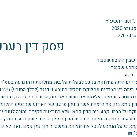
‏‏ל' תשרי תשפ"א
7707
פסק דין בערע
ן שבין התובע שכנגד
הנתבע שכנגד
רקע
דדים היתה מחלוקת בנוגע לבעלות על בית. מחלוקת זו הוכרעה בפס"ד ח
 היתה בין הצדדים מחלוקת נוספת: התובע שכנגד (להלן: התובע) טען כ
במשטרה שעניינה אלימות או חשש מאלימות, אשר גרמה לו נזק ובושת, ו
דין קמא בחן את הראיות אשר ביניהן סרטון של האירוע שבבסיס התלונה
קת על הבית, קבע בית הדין קמא שלא התבצעה תקיפה, והורה לנתבע 
שלאחר מחיקת התלונה ידון בית הדין בעניין תביעת לשון הרע. בפסק ה
מא כי על הנתבע לבטל את התלונה במשטרה תוך זמן קצוב, ואם לא יבטל
35