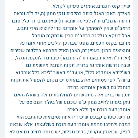
שייך קנס חכמים, אומרים ספיקו לקולא.
מאידך, האבן האזל כותב בהלכות נזקי ממון (ה, יד ד"ה ונראה
דדעת הרמב"ם וד"ה לפי מה שבארנו) שאמנם בדרך כלל סובר
הרמב"ם שאין להסתמך על אומדנא כדי להוציא מידי נתבע,
אבל דווקא בגלל זה הרמב"ם הבין שבתקנת הנחבל
מדובר בקנס חכמים, מפני שבה כן הולכים אחרי אומדנא
ומוציאים ממון. בעניין זה, האבן האזל מתבטא בהלכות שכירות
(יא, ו ד"ה אלא דבאמת וד"ה ומובהר) שבניגוד לתקנת הנגזל,
שבה נדרשת אומדנא ברורה, תקנת הנחבל מיושמת גם
כש"ליכא אומדנא כלל", או עכ"פ כאשר "ליכא כלל אומדנא
ברורה". לפי ניסוחים אלה, בהחלט יש מקום להפעיל את תקנת
הנחבל גם כשאין אומדנא ברורה.
יתכן שדברים אלה מתקשרים למחלוקת גדולה בשאלה האם
ניתן בימינו לחייב ממון ע"פ שכנוע של ביה"ד המבוסס על
אומדן דעת מוכח אך וללא ראייה.
נדגיש, שטרם קבענו שיש די ראיות נסיבתיות שהנתבע הוא
המכה ולחייבו מחמת אומדן דעת מוכח כשלעצמו. אלא שבאנו
לציין, שבאופן עקרוני, בדיני חבלות, יש מגמה לחייב גם אם לא