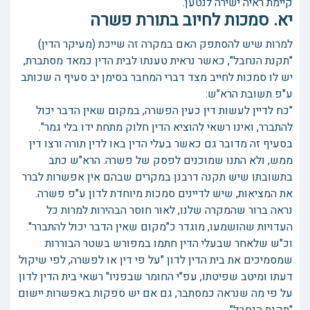
קיימת ראיה ישירה לנטען.
יא. סמכות לחיוב בתורת פשרה
למרות שיש להסתפק האם במקרה זה שייכת (מעיקר הדין)
"תקנת הנחבל", כאשר נראית טענתו לבית הדין כמאד מסתברת,
יש לו סמכות לחייב מצד דברי המחבר בסימן יב סעיף ה שכותב
ע"פ תשובת הרא"ש:
"כח לדיין לעשות דין כעין הפשרה, במקום שאין הדבר יכול
להתברר, ואינו רשאי להוציא הדין חלוק מתחת ידו בלי גמר".
בסעיף זה מדובר גם כאשר בעלי הדין באו לדין תורה ורצו דין
ממש, ולא התנו שמוכנים לפסק של פשרה. הרא"ש כתב
בתשובתו שיש תקנה דרבנן במקרים שבהם אין אפשרות לברר
את המציאות, שיש לדיינים סמכות מיוחדת לדון ע"פ פשרה.
נראה ברור שהמקרה שלנו, לאור חוסר הבהירות למרות כל
העדויות שהושמעו, מוגדר כ"מקום שאין הדבר יכול להתברר".
וכ"ש שלאחר שבעלי הדין חתמו במפורש בשטר הבוררות
שמסמיכים את בית הדין לדון "על פי דין או לפשרה, לפי שיקול
דעתו ומיטב שפיטתו, עפ"י החומר שבפניו" רשאי בית הדין לדון
על פי מה שנראה כמסתבר, גם אם יש ספקות באפשרות יישום