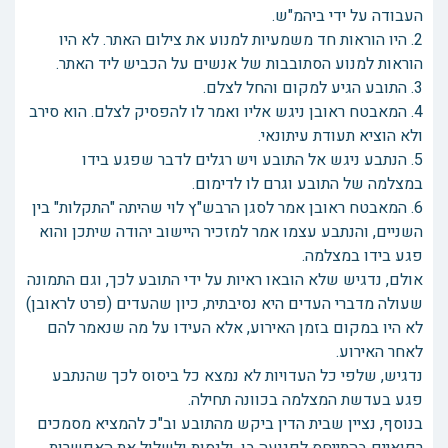
העבודה על ידי ביהמ"ש.
2. היו הוראות חד משמעיות למנוע את צילום האתר. לא היו
הוראות למנוע הסתובבות של אנשים על הכביש ליד האתר.
3. התובע הגיע למקום והחל לצלם.
4. המאבטח ראובן ניגש אליו ואמר לו להפסיק לצלם. הוא סירב
ולא הוציא תעודת עיתונאי.
5. הנתבע ניגש אל התובע ויש רגלים לדבר שפגע בידו
במצלמה של התובע וגרם לו לדימום.
6. המאבטח ראובן אמר לסגן הרבש"ץ לוי שהיתה "התקלות" בין
השניים, והנתבע עצמו אמר למזכיר היישוב יהודה שיתכן והוא
פגע בידו במצלמה.
אולם, נדגיש שלא הובאו ראיות על ידי התובע לכך, וגם התמונה
שעולה מדברי העדים היא נסיבתית, כיון שהעדים (פרט לראובן)
לא היו במקום בזמן האירוע, אלא העידו על מה שנאמר להם
לאחר האירוע.
נדגיש, שלפי כל העדויות לא נמצא כל ביסוס לכך שהנתבע
פגע בעדשת המצלמה בכוונה תחילה.
בנוסף, נציין שבית הדין ביקש מהתובע וב"כ להמציא מסמכים