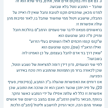
3. גם אם היה במקום אדם אחר, אולם, ברור שלא הוא זה
שחבל – התובע נוטל בלא שבועה.
למדנו מכאן, שחכמים תקנו לטובת נחבל שאין לו ראייה על
החבלה, שישבע ויטול ממי שחשוד שחבל בו, לאור נסיבות מהן
עולה אפשרות זו.
בראשונים מצאנו לדבר שני טעמים: הרמב"ם בהלכות חובל
ומזיק פ"ה כתב שהטעם הוא
ש"קנס קנסו חכמים לאלו השוטים בעלי הזרוע"
ואילו הראב"ד (שם), נוקט שהטעם הוא
"שאין דרך בני אדם לחבל בעצמם, על כן האמינו לזה
בשבועה".
לפי שני הטעמים, נדון דידן דומה למציאות של נשבע ונוטל,
שכן לכאורה ברור מן התמונות שהתובע היה נוכח באירוע
הפגיעה.
אנו דוחים את האפשרות שהעלה ב"כ הנתבע, (בסיכומיו, סעיף
20), על פיה יתכן שהעד ראובן הוא זה שהכה את התובע, שכן
אפשרות זו כלל לא עלתה אפילו על ידי הנתבע כאשר נחקר.
בנוסף, מבואר בלשון הרמב"ם, שגם במצב בו ישנם שני אנשים
שאחד מהם הכה, זכאי הניזק להישבע וליטול (רמב"ם הלכות