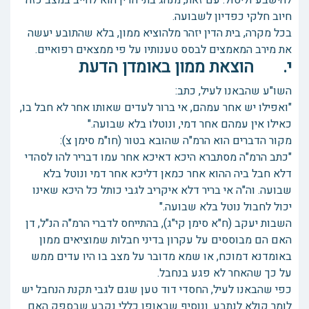
להישבע וליטול. עם זאת, מנהג בתי הדין הוא לחייב במצב כזה
חיוב חלקי כפדיון לשבועה.
בכל מקרה, בית הדין יזהר מלהוציא ממון, בלא שהתובע יעשה
את מירב המאמצים לבסס טענותיו על פי ממצאים רפואיים.
י. הוצאת ממון באומדן הדעת
השו"ע שהבאנו לעיל, כתב:
"ואפילו יש אחר עמהם, אי ברור לעדים שאותו אחר לא חבל בו,
כאילו אין עמהם אחר דמי, ונוטלו בלא שבועה."
מקור הדברים הוא הרמ"ה שהובא בטור (חו"מ סימן צ):
"כתב הרמ"ה מסתברא היכא דאיכא אחר עמו דבריר להו לסהדי
דלא חבל ביה ההוא אחר כמאן דליכא אחר דמי ונוטל בלא
שבועה. וה"ה אי בריר דלא איקריב לגבי כותל כל היכא שאינו
יכול לחבול נוטל בלא שבועה."
השבות יעקב (ח"א סימן קי"ג), בהתייחס לדברי הרמ"ה הנ"ל, דן
האם הם מבוססים על עקרון בדיני חבלות שמוציאים ממון
באומדנא דמוכח, או שמא מדובר על מצב בו היו עדים ממש
על כך שהאחר לא פגע בנחבל.
כפי שהבאנו לעיל, החסדי דוד טען שגם לגבי תקנת הנחבל יש
לומר קולא לנתבע. ונוסיף שבאופן כללי נקבע שבספק האם