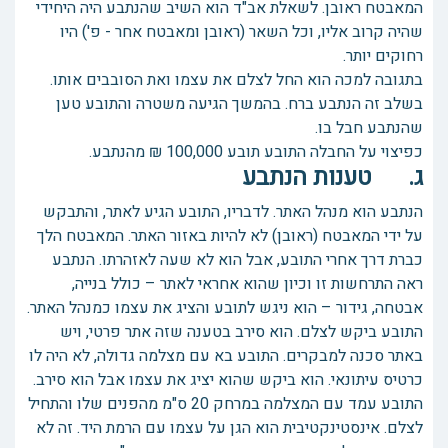
המאבטח ראובן. לשאלת אב"ד הוא השיב שהנתבע היה היחידי
שהיה קרוב אליו, וכל השאר (ראובן ומאבטח אחר - פ') היו
רחוקים יותר.
בתגובה למכה הוא החל לצלם את עצמו ואת הסובבים אותו.
בשלב זה הנתבע ברח. בהמשך הגיעה משטרה והתובע טען
שהנתבע חבל בו.
כפיצוי על החבלה התובע תובע 100,000 ₪ מהנתבע.
ג. טענות הנתבע
הנתבע הוא מנהל האתר. לדבריו, התובע הגיע לאתר, והתבקש
על ידי המאבטח (ראובן) לא להיות באזור האתר. המאבטח הלך
כברת דרך אחרי התובע, אבל הוא לא שעה לאזהרתו. הנתבע
ראה התרחשות זו וכיון שהוא אחראי לאתר – כולל בנייה,
אבטחה, גידור – הוא ניגש לתובע והציג את עצמו כמנהל האתר.
התובע ביקש לצלם. הוא סירב בטענה שזה אתר פרטי, ויש
באתר סכנה למבקרים. התובע בא עם מצלמה גדולה, לא היה לו
כרטיס עיתונאי. הוא ביקש שהוא יציג את עצמו אבל הוא סירב.
התובע עמד עם המצלמה במרחק 20 ס"מ מהפנים שלו והתחיל
לצלם. אינסטינקטיבית הוא הגן על עצמו עם הרמת היד. זה לא