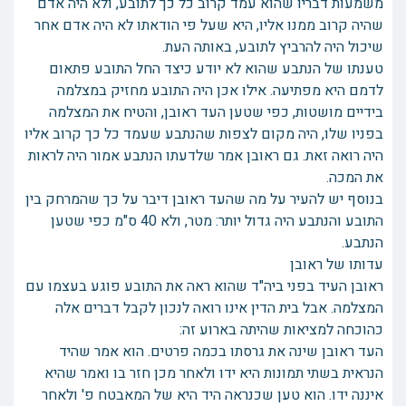
משמעות דבריו שהוא עמד קרוב כל כך לתובע, ולא היה אדם
שהיה קרוב ממנו אליו, היא שעל פי הודאתו לא היה אדם אחר
שיכול היה להרביץ לתובע, באותה העת.
טענתו של הנתבע שהוא לא יודע כיצד החל התובע פתאום
לדמם היא מפתיעה. אילו אכן היה התובע מחזיק במצלמה
בידיים מושטות, כפי שטען העד ראובן, והטיח את המצלמה
בפניו שלו, היה מקום לצפות שהנתבע שעמד כל כך קרוב אליו
היה רואה זאת. גם ראובן אמר שלדעתו הנתבע אמור היה לראות
את המכה.
בנוסף יש להעיר על מה שהעד ראובן דיבר על כך שהמרחק בין
התובע והנתבע היה גדול יותר: מטר, ולא 40 ס"מ כפי שטען
הנתבע.
עדותו של ראובן
ראובן העיד בפני ביה"ד שהוא ראה את התובע פוגע בעצמו עם
המצלמה. אבל בית הדין אינו רואה לנכון לקבל דברים אלה
כהוכחה למציאות שהיתה בארוע זה:
העד ראובן שינה את גרסתו בכמה פרטים. הוא אמר שהיד
הנראית בשתי תמונות היא ידו ולאחר מכן חזר בו ואמר שהיא
איננה ידו. הוא טען שכנראה היד היא של המאבטח פ' ולאחר