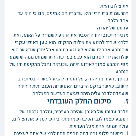
את צילום האתר.
התרשמות בית הדין היא שדבריו הם אמינים, אם כי הוא עד
אחד בלבד.
עדותו של יהודה
מזכיר היישוב יהודה הסביר את הרקע לשמירה על האתר, ואת
הלחץ שהיה למנוע את צילום המקום. הוא טען באופן עקבי
שהנתבע אמר לו שהוא לא נגע בתובע אבל יתכן שכאשר הוא
שלח את ידו לפנים הוא פגע בעדשה. התרשמותו ממה ששמע
מפי הנתבע סמוך לאירוע היתה שכנראה נחבל מתקיפת ידו של
הנתבע.
בנוסף, העיד מר יהודה, על הנסיון להגיע לפשרה בסיוע רב
הישוב, כאשר ברקע הדברים האפשרות העובדתית היחידה
שעמדה לדבר עליה היתה פגיעה בעדשת המצלמה.
ז. סיכום החלק העובדתי
מלבד עדותו של ראובן שהיתה בעייתית, ומלבד גרסתו של
הנתבע עצמו לגבי הסיבה שמחמתה ביקש למנוע את הצילום,
עולה תמונה אחת מכל העדויות:
1. ביישוב פלוני נבנו כמה מבנים תחת לחץ של איום לעצירת