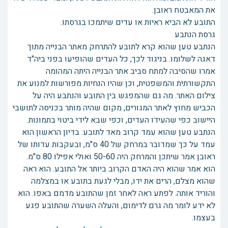
את המאבטח ראובן.
התובע לא הביא ראיות או עדים שיתמכו בגרסתו.
גרסת הנתבע
הנתבע טען שהוא קרא לתובע להתרחק מאתר הבנייה מתוך
דאגה לשלומו. בניגוד לכך, כל העדים שהופיעו בפני ביה"ד
אמרו שהסיבה למתח סביב אתר הבנייה היתה המהומה
התקשורתית והמשפטית, וכן שהיו הנחיות מפורשות למנוע את
צילום האתר. מה גם שהמפגש בין התובע והנתבע היה על
הכביש מחוץ לאתר המגורים, מקום שהיה מותר בכניסה לתושבי
היישוב כפי שהעידו העדים, וכפי שבא לידי ביטוי בתמונות.
הנתבע טען שהוא עמד קרוב מאד לתובע. בדיון הראשון הוא
עמד על כך שמדובר במרחק של 40 ס"מ, ובעקבות עדותו של
ראובן אמר שיתכן והמרחק היה 50-60 ואולי אפילו 80 ס"מ.
הוא אמר שהוא היה האדם הקרוב ביותר אל התובע. הוא ראה
שהוא מצלם, הרים את ידו, מבלי לגעת בתובע או במצלמה
והוריד אותה. לפתע ראה לאחר זמן שהתובע מדמם באפו. הוא
לא ידע לומר מה גרם לדימום, והעלה השערה שהתובע פגע
בעצמו.