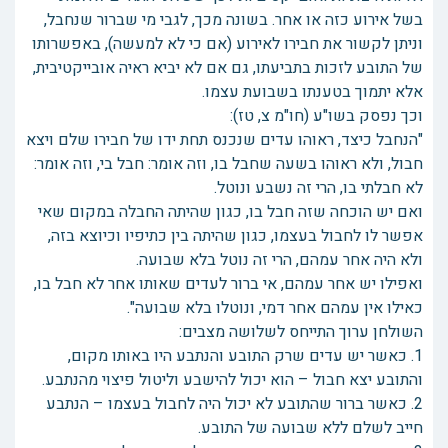
בשל אירוע כזה או אחר. בשונה מכך, לגבי מי שברור שנחבל,
וניתן לקשור את חבירו לאירוע (אם כי לא למעשה), באפשרותו
של התובע לזכות בתביעתו, גם אם לא יביא ראיה אובייקטיבית,
אלא יתמוך בטענתו בשבועת עצמו.
וכך נפסק בשו"ע (חו"מ צ, טז):
"הנחבל כיצד, ראוהו עדים שנכנס תחת ידו של חבירו שלם ויצא
חבול, ולא ראוהו בשעה שחבל בו, וזה אומר: חבל בי, וזה אומר:
לא חבלתי בו, הרי זה נשבע ונוטל.
ואם יש הוכחה שזה חבל בו, כגון שהיתה החבלה במקום שאי
אפשר לו לחבול בעצמו, כגון שהיתה בין כתיפיו וכיוצא בזה,
ולא היה אחר עמהם, הרי זה נוטל בלא שבועה.
ואפילו יש אחר עמהם, אי ברור לעדים שאותו אחר לא חבל בו,
כאילו אין עמהם אחר דמי, ונוטלו בלא שבועה".
השולחן ערוך התייחס לשלושה מצבים:
1. כאשר יש עדים שרק התובע והנתבע היו באותו מקום,
והתובע יצא חבול – הוא יכול להישבע וליטול פיצוי מהנתבע.
2. כאשר ברור שהתובע לא יכול היה לחבול בעצמו – הנתבע
חייב לשלם ללא שבועה של התובע.