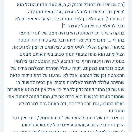
(בהשגותיו שם בחובל ומזיק ה, ה, שטעם תקנת הנגזל הוא
"שאין דרך בני אדם לחבל בעצמן, ע"כ האמינוהו לזה
בשבועה"), דאם לא כן למה קנסינן ליה, הלא הוא אמר שלא
חבל לו אלא שהוא חבל לעצמו..."]
במקרה שלנו יש להסתפק האם היה מצב של "תרי דמינצו
בהדדי ... דמוכחא מילתא דאיהו חבל ביה, כיון דהוה קטטה
ביניהון". הרקע הכללי לסיטואציה, לצילומים ולרצון למנוע את
הצילומים, הוא מתח ציבורי חמור סביב בניית אותם מבנים.
בנוסף, היה וויכוח חריף, בין הנתבע לבין התובע לגבי צילומיו
ועצם נוכחותו במקום, ויכוח שכלל הסתרת המצלמה בידיו של
המאבטח וכן של הנתבע. אבל לא שמענו על רמת וויכוח כזאת
שהייתה עלולה להיגרר לאלימות פיסית. אין בסיס לחשוד בו
שעשה כן מתוך כוונת זדון לחבול בו. אבל אין זה מונע אפשרות
שמתוך סערת הרגשות הוא הרים את ידו, מתוך כוונה לסתום את
ראיית התובע, עם יותר מידי כח, וזה באמת גרם לחבלה לא
מתוכננת.
גם אם דינו של התובע הוא כשל "נשבע ונוטל", כיום אין בתי
הדין נוהגים להשביע, והתובע אינו יכול לממש את זכותו