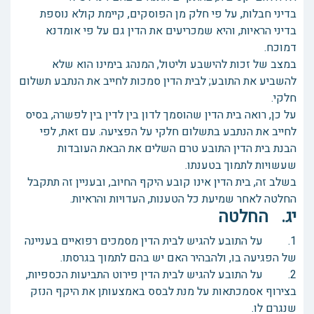
בדיני חבלות, על פי חלק מן הפוסקים, קיימת קולא נוספת
בדיני הראיות, והיא שמכריעים את הדין גם על פי אומדנא
דמוכח.
במצב של זכות להישבע וליטול, המנהג בימינו הוא שלא
להשביע את התובע; לבית הדין סמכות לחייב את הנתבע תשלום
חלקי.
על כן, רואה בית הדין שהוסמך לדון בין לדין בין לפשרה, בסיס
לחייב את הנתבע בתשלום חלקי על הפציעה. עם זאת, לפי
הבנת בית הדין התובע טרם השלים את הבאת העובדות
שעשויות לתמוך בטענתו.
בשלב זה, בית הדין אינו קובע היקף החיוב, ובעניין זה תתקבל
החלטה לאחר שמיעת כל הטענות, העדויות והראיות.
יג. החלטה
1. על התובע להגיש לבית הדין מסמכים רפואיים בעניינה
של הפגיעה בו, ולהבהיר האם יש בהם לתמוך בגרסתו.
2. על התובע להגיש לבית הדין פירוט התביעות הכספיות,
בצירוף אסמכתאות על מנת לבסס באמצעותן את היקף הנזק
שנגרם לו.