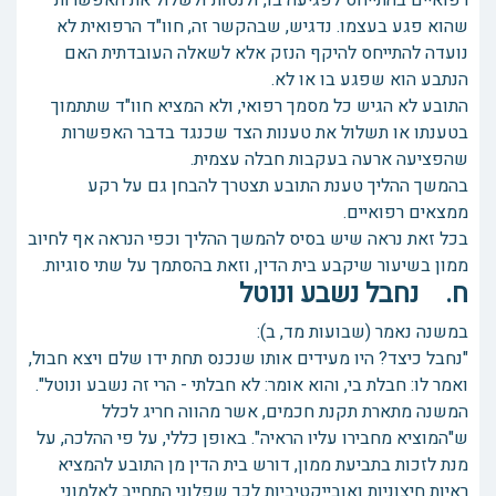
רפואיים בהתייחס לפגיעה בו, ולנסות ולשלול את האפשרות
שהוא פגע בעצמו. נדגיש, שבהקשר זה, חוו"ד הרפואית לא
נועדה להתייחס להיקף הנזק אלא לשאלה העובדתית האם
הנתבע הוא שפגע בו או לא.
התובע לא הגיש כל מסמך רפואי, ולא המציא חוו"ד שתתמוך
בטענתו או תשלול את טענות הצד שכנגד בדבר האפשרות
שהפציעה ארעה בעקבות חבלה עצמית.
בהמשך ההליך טענת התובע תצטרך להבחן גם על רקע
ממצאים רפואיים.
בכל זאת נראה שיש בסיס להמשך ההליך וכפי הנראה אף לחיוב
ממון בשיעור שיקבע בית הדין, וזאת בהסתמך על שתי סוגיות.
ח. נחבל נשבע ונוטל
במשנה נאמר (שבועות מד, ב):
"נחבל כיצד? היו מעידים אותו שנכנס תחת ידו שלם ויצא חבול,
ואמר לו: חבלת בי, והוא אומר: לא חבלתי - הרי זה נשבע ונוטל".
המשנה מתארת תקנת חכמים, אשר מהווה חריג לכלל
ש"המוציא מחבירו עליו הראיה". באופן כללי, על פי ההלכה, על
מנת לזכות בתביעת ממון, דורש בית הדין מן התובע להמציא
ראיות חיצוניות ואובייקטיביות לכך שפלוני התחייב לאלמוני