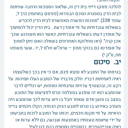
"תקנת הנחבל".
להלכה פסקו דייני בית דין זה, שלאור הסמכות הרחבה שניתנת
לבית הדין במסגרת הסכם הבוררות (פורסם בתחומין כרך ל,
עמוד 338): "סמכות הפשרה מאפשרת לבית הדין להכריע
בשאלות עובדתיות על פי אומדן דעת... בית הדין יכול להסתמך
על אומדן דעתו בשאלות עובדתיות, כאשר הוא משוכנע שכך
אכן קרה". (ראו מחלוקת האחרונים בשאלה האם ניתן לסמוך
על אומדנא גם בנזקי ממון – ערוה"ש חו"מ ל, יז ; שער משפט
תח, ס"ק י).
יב. סיכום
בגרסתו של התובע לא נמצא פגם, אם כי אין בכך כשלעצמו
ראיה לאמיתות דבריו. חלק מדבריו של הנתבע העלו תמיהות. על
רקע זה, ובהצטרף עדויות נסיבתיות נוספות, יש רגליים לדבר
שהנתבע הוא זה שפגע במצלמה וגרם לפציעתו של התובע.
במצב בו טוען אדם שאחר חבל בו ויש עדות לכך שהנתבע היה
מעורב באירוע בו נגרם לתובע הנזק הגופני, הקלו חכמים בדיני
הראיות. על פי תקנת חכמים, זכותו של התובע לזכות בתביעתו
על ידי שיאמת טענותיו באמצעות שבועה, גם ללא עדות או
ראיה אובייקטיבית, בהתקיים התנאים בהם דנו לעיל.