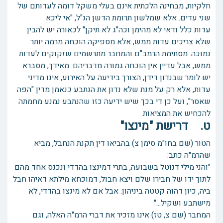
חלקיות, מבחינה הלכתית אינם בעלי משקל דומה לעדותם של
שני עדים. אלא שמלשון תרומת הדשן הנ"ל, "אי ליכא
עדות כלל ודאי לא מהימן וכה"ג לא תיקן" לכאורה יש להבין
שלא צריכים עדות ממש, אלא מספיקה הוכחה מרמה יותר
נמוכה. מסתימת הרמב"ם והמחבר מתרשמים שזקוקים לעדות
ממש, אבל עדיין אין הוכחה גמורה מדבריהם. מאידך, מסברא
יש לומר שבנדון דידן, הצורך בידיעה על האירוע, אינו מדיני
עדות, אלא רק על מנת שלא נדון את הנתבע כנאמן מדין "הפה
שאסר", ועל כן די בכך שיש ידיעה כזו שהנתבע נמנע מחמתה
להכחיש את המציאות.
ט. דרישת "מינצו"
הטור (שם בחו"מ סימן צ) בהביאו דין תקנת הנחבל, מביא
שהרמ"ה כתב:
"והני מילי דנוטל בשבועה, בתרי דמינצו בהדדי ונכנס אחד מהם
לתוך ידו של חבירו שלם ויצא חבול, דמוכחא מילתא דאיהו חבל
ביה, כיון דהוה קטטה ביניהון. אבל אם לא מינצו בהדדי, לא
מישתבע ושקיל..."
המחבר (שם צ, טז) אינו מזכיר את דברי הרמ"ה האלה, וגם