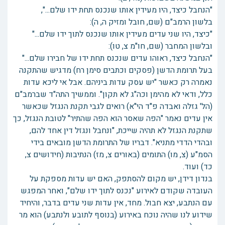
"הנחבל כיצד, היו מעידין אותו שנכנס תחת ידו שלם...",
בלשון הרמב"ם (שם, חובל ומזיק ה, ה):
"כיצד, היו שני עדים מעידין אותו שנכנס לתוך ידו שלם..."
ובלשון המחבר (שם, חו"מ צ, טו):
"הנחבל כיצד, ראוהו עדים שנכנס תחת ידו של חבירו שלם..."
בעל תרומת הדשן (פסקים וכתבים סימן רח) מדגיש שהתקנה
נאמרה רק כאשר "יש עסק עדות ביניהם. אבל אי ליכא עדות
כלל, ודאי לא מהימן וכה"ג לא תקון". וממשיך התה"ד שברמב"ם
(הל' גזלה ואבדה פ"ד הי"א) רואים לגבי תקנת הנגזל שכאשר
אין עדים נאמר "הפה שאסר הוא הפה שהתיר" לטובת הנגזל, כך
שתקנת הנגזל לא תהיה שייכת, "ונחבל ונגזל דין אחד להם,
ובהדי הדדי מתניא". דבריו של התרומת הדשן מובאים בידי
הסמ"ע (צ, מו) התומים (באורים צ, מז) הנתיבות (חידושים צ,
כד) ועוד.
בנדון דידן, יש מקום להסתפק, האם יש עדות מספקת על
העובדה שקודם לאירוע "נכנס לתוך ידו שלם", ואחר המפגש
עם הנתבע, יצא חבול. מחד, אין עדות שני עדים בדבר, והיחיד
שידוע לנו שהיה נוכח באירוע (בנוסף לתובע ולנתבע) הוא מר