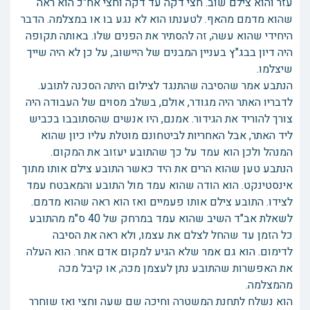
עזר והוא צילם שוב. חצי דקה עד דקה וחצי אח"כ הוא ראה
שהוא מדמם מהאף. לטענתו הוא לא נגע בו או במצלמה. הדבר
היחידי שהוא עשה, זה להסתיר את הפנים שלו. באותה תקופה
היה דיון בבג"ץ בעניין המבנים של היישוב, על כן לא היה שייך
שיצלמו.
הנתבע אמר שהסיבה שהתנגד לצילום היתה הסכנה לתובע.
לדבריו האתר היה מגודר, אולם, בשלב מסוים של העבודה היה
צורך להוריד את הגידור. אמנם, היו אנשים שהסתובבו בכביש
ליד האתר, אבל האחריות לביטחונם מוטלת עליו כיון שהוא
המנהל ולכן הוא עמד על כך שהתובע יעזוב את המקום.
הנתבע טען שהוא הרים את היד כאשר התובע צילם אותו מתוך
אינסטינקט. הוא הודה שהוא עמד מול התובע והמאבטח עמד
לצידו. התובע צילם אותו פעמיים ואז הוא ראה שהוא מדמם.
לשאלת אב"ד השיב שהוא עמד במרחק של 40 ס"מ מהתובע
כל הזמן עד שהחל לצלם את עצמו, ולא ראה את הסיבה
לדימום. הוא גם אמר שלא הגיע למקום אדם אחר. הוא העלה
את האפשרות שהתובע נתן לעצמן מכה, או קיבל מכה
מהמצלמה.
הוא נשלח לתחנת המשטרה וחיכה שם שעה וחצי ואז שוחרר