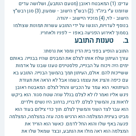
עדים: (1) המאבטח ראובן (מטעם הנתבע), ושלושה עדים
שזומנו ע"י ביה"ד: (2) רבש"ץ הישוב - שמעון, (3) סגן רבש"ץ
הישוב - לוי, (4) מזכיר היישוב - יהודה.
בנוסף לעדויות, הוגשו על ידי התובע עשרות תמונות שצולמו
בסמוך לאירוע הפגיעה באפו – לפניו ולאחריו.
ב. טענות התובע
התובע הופיע בפני בית הדין ומסר את גרסתו:
עורך העיתון שלח אותו לצלם את המבנים שהיו בבנייה. באותם
ימים היה ויכוח על הבנייה, פלסטינים טענו שבנו על אדמות
ששייכות להם. אולם, העיתון תמך בהמשך הבנייה. התובע בא
עם כיפה והציג את עצמו בשמו אבל לא הראה את תעודת
העיתונאי. הוא עמד על הכביש והחל לצלם. המאבטח ראובן
ניגש אליו ואמר לו לא לצלם בגלל שזה שטח סגור. הוא ביקש
לראות צו, והמשיך לצלם. לדבריו, ברחוב היו נשים וילדים.
הוא עבר לצד השני והמשיך לצלם. תוך כדי צילום בעוד הוא
מביט בעינית המצלמה הוא הרגיש מכה עזה במצלמה, המצלמה
פגעה באף שלו והוא החל לדמם. כאשר הוא הוריד את
המצלמה הוא ראה מולו את הנתבע, ובצד שמאל שלו את