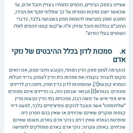
שציינו בפסק הביניים, חכמים החמירו בעניין חובל אדם, עד
שכאשר ישנן נסיבות המורות על כך שפלוני תקף את חבירו,
התובע נאמן בתביעתו להוצאת ממון בשבועה בלבד, כדברי
הרמב"ם בהלכות חובל ומזיק פ"ה ש"קנס קנסו חכמים לאלו
השוטים בעלי הזרוע".
א. סמכות לדון בכלל ההיבטים של נזקי
אדם
כהקדמה למתן פסק הדין הסופי, הקובע חיובי ממון, אנו רואים
מקום להבהיר בקצרה את סמכות בית הדין לעסוק בדיני חבלות.
הגמרא קובעת[1], שהסמכות לדון בדין תורה, ניתנה רק לדיינים
סמוכים. בגמרא[2] מבואר שבזמן הזה, בו הדיינים אינם סמוכים
איש מפי איש עד משה רבנו, סמכויות בתי הדין נובעות מדין
"שליחותיהו" אשר מוגבל לנזקים ספיציפיים בלבד, למעט דיני
קנסות ומקרים שאינם שכיחים או שאין בהם חסרון כיס.
ומפרטת הגמרא שאין דנים בנזקי אדם באדם, משום שאינם
שכיחים. באופן עקרוני, נזקי אדם באדם מתחלקים לחמישה