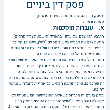
פסק דין ביניים
(פסק הדין הסופי מופיע בהמשך הפרסום)
טענות וראיות
א. עובדות מוסכמות
התובע הוא צלם של עיתון. בתאריך (הושמט לצורך פרסום),
הגיע לצלם את הבנייה ביישוב מסוים (להלן, היישוב). מדובר
בבנייה של כמה מבנים שהיו במרכזו של דיון ציבורי ומשפטי
באותם ימים. מנהל הבנייה באתר היה הנתבע.
מוסכם על שני הצדדים שהתובע צילם את האתר, אנשים שהיו
במקום אמרו לו להפסיק לצלם, ולאחר דין ודברים נראתה
פציעה באפו והחל דימום מאפו של התובע. ביחס לפרטי
האירוע ישנה מחלוקת בין הצדדים: התובע טוען שהנתבע הוא
זה שחבל בו, ואילו הנתבע מכחיש כל אחריות לחבלה שנגרמה
לתובע.
פסק ביניים זה מתייחס לשאלות העובדתיות והמשפטיות ולא
לשאלת גובה הפיצוי (התייחסות לגובה הפיצוי בפסק הדין
הסופי, בהמשך). בפני ביה"ד טענו התובע והנתבע, וכן העידו 4