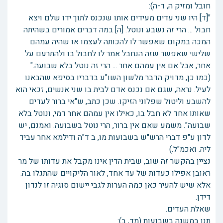
חובל ומזיק ה, ד-ה):
"[ד] היו שני עדים מעידים אותו שנכנס לתוך ידו שלם ויצא
חבול ... הרי זה נשבע ונוטל. [ה] במה דברים אמורים בשהיתה
המכה במקום שאפשר לו להכותה לעצמו או שהיה עמהם
שלישי שאפשר שזה הנחבל אמר לו לחבול בו ולהתרעם על
אחר, אבל אם אין עמהם אחר ... הרי זה נוטל בלא שבועה."
(כמו כן, מדויק הדבר מלשון השו"ע בדבריו בסיפא שהבאנו
לעיל. נראה, שגם אם נכנס אדם לבית בו שני אנשים, זכאי הוא
להשבע וליטול שפלוני הזיקו. שכן כתב, ש"אי ברור לעדים
שאותו אחד לא חבל בו, כאילו אין עמהם אחר דמי, ונוטל בלא
שבועה". משמע שאם אין ברור, הרי נוטל בשבועה. ואמנם, יש
לדון ע"פ דברי הרש"ש בשבועות מו, ב ד"ה ודילמא אחר עביד
ליה. ואכמ"ל.)
נציין בהקשר זה שוב, שבית הדין אינו מקבל את עדותו של מר
ראובן אפילו כעדות של עד אחד, לאור הליקויים שהתגלו בה.
אלא שיש להעיר כאן כמה הערות לגבי יישום סוגיה זו לנדון
דידן.
שאלת העדים.
תנן במשנה בשבועות (מד, ב):