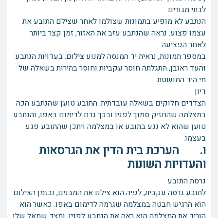
לבתי מגורים.
הנתבע לא מופיע בתמונות שצולמו לאחר שצילם התובע את
עצמו פצוע. נראה שהנתבע עזב את האזור, זמן קצר ביותר
לאחר הפציעה.
במספר תמונות, נראית יד המנסה למנוע צילום. בעדויות הנתבע
והעד ראובן, התגלתה חוסר עקביות וחוסר בהירות בשאלה של
מי היד המושטת.
דיון
הצדדים חלוקים בשאלה עובדתית. התובע טוען שהנתבע הכה
במצלמה שהחזיק סמוך לפניו ובכך גרם לדימום באפו, והנתבע
טוען שהוא לא נגע בתובע או במצלמה ויתכן שהתובע פגע
בעצמו.
ו. הערכת בית הדין את הגרסאות
והעדויות השונות
גרסת התובע
לתובע גרסה עקבית, לפיה הוא צילם את המבנים, ובזמן הצילום
הוא הרגיש חבטה במצלמה שגרמה לדימום באפו. כאשר הוא
הוריד את המצלמה הוא ראה את הנתבע לפניו, ומצד שמאל שלו