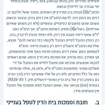
סעיפים נפרדים: נזק (נכות קבועה), צער, ריפוי, שבת (הפסד
ימי עבודה עד לריפוי) ובושת.
הרמב"ם[3] מבחין בין המרכיבים השונים, וסובר שעל חלקם כן
דנים גם בזמן הזה. לדעת הרמב"ם אין דנים בנזק ובצער ובושת,
משום שהם נחשבים כפיצויים עונשיים (ולא רק משום שאינם
שכיחים). בשו"ע[4] נפסק כשיטת הרמב"ם. אך הרמ"א כתב:
"וי"א שאף ריפוי ושבת אין דנין, ולא ראיתי נוהגין לדקדק בזה,
רק כופין החובל לפייס הנחבל ולקנסו כפי הנראה להם". נמצא,
שלדעת הרמב"ם והשו"ע דנים רק בשבת וריפוי. הרמ"א
לעומתם כותב שאין דנים באופן פרטני באף אחד מהנושאים,
אך מאידך, הוא מרחיב את סמכות בית הדין וכותב שהם רשאים
לנקוט אמצעים שיביאו את החובל לפייס את הנחבל על ידי
תשלום ממוני. ומתשובת המבי"ט ח"א, סימן צג, עולה שהפיוס
הוא על כלל החיובים, ולא רק על אלו שמעיקר הדין (וכך הבינו
גם בפסק הדין של בית הדין האזורי ירושלים תיק 9326-35-1).
בגמרא (שם) מבואר עוד, שאם הנחבל תפס מממונו של החובל
אין מוציאים מידו.
ב. חובת וסמכות בית הדין לטפל בענייני