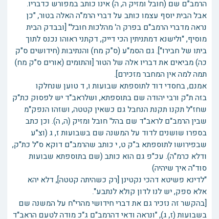
הרמב"ם שם (חובל ומזיק ה, ה) אינו כותב במפורש כדבריו.
אבל הבית יוסף עצמו כותב על דברי הרמ"ה האלה בטור, "כן
נראה מדברי הרמב"ם בפרק ה' מהלכות חובל" [ובבדק הבית
מוסיף, "ולישנא דמתניתין הכי דייק, דקתני ראוהו נכנס לתוך
ביתו של חבירו"]. גם הסמ"ע (ס"ק מח) והנתיבות (חידושים ס"ק
כה) מביאים את דבריו אלה של הטור [והתומים (אורים ס"ק מח)
תמה למה אין המחבר מזכירם].
אמנם, בחסדי דוד לתוספתא שבועות ו, ד טוען שנחלקו
בזה ת"ק ורבי יהודה שם בתוספתא, ושלראב"ד יש לפסוק כת"ק
שחז"ל תקנו תקנת הנחבל גם כשאין קטטה, ושזהו הנפק"מ
שבין הרמב"ם לראב"ד שם בהל' חובל ומזיק (ה, ה). וכן כתב
בספרו שושנים לדוד על המשנה שם בשבועות ז, ג (וצ"ע
שבפירושו לתוספתא ב"ק ט, י כותב שהרמב"ם דוקא ס"ל כת"ק,
ודלא כרמ"ה). עכ"פ גם הוא כותב (שם בתוספתא שבועות
סוד"ה איך שיהיה)
"לדינא פשיטא דהכי נקטינן [רק כשהיתה קטטה], דלא יהא
אלא ספק, יש לנו לדון קולא לנתבע".
[בהקשר זה נזכיר גם את דברי חידושי מהרי"ח על המשנה שם
בשבועות (ז, ג), "ונראה ודאי דהרמב"ם ג"כ מודה לטעם הראב"ד