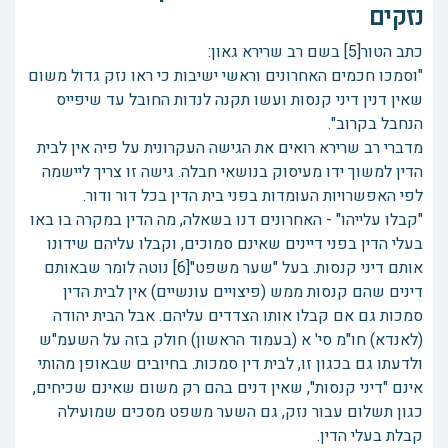
נזקים
כתב הטור[5] בשם רב שרירא גאון:
"וסמכו חכמים האחרונים וראשי ישיבות כי ראו נזק גדול משום
שאין דנין דיני קנסות ועשו תקנה לנדות החובל עד שיפייס
הנחבל בקרוב".
מדברי רב שרירא רואים את הגישה העקרונית על פיה אין לבית
הדין למשוך ידו מעיסוק בנושאי חבלה. גישה זו צריך ליישמה
לפי האפשרויות העומדות בפני בית הדין בכל דור ודור.
"קבלו עלייהו" - האחרונים דנו בשאלה, מה הדין במקרה בו באו
בעלי הדין בפני דיינים שאינם סמוכים, וקבלו עליהם שידונו
אותם דיני קנסות. בעל "שער משפט"[6] נוטה לומר שבאותם
דינים שהם קנסות ממש (פיצויים עונשיים) אין לבית הדין
סמכות גם אם קבלו אותו הצדדים עליהם. אבל הבית יהודה
(לאנדא) חו"מ סי' א (בעמוד הראשון) חולק בזה על השעמ"ש
ולדעתו גם בכגון זו, לבית דין סמכות. בחיובים שבאופן מהותי
אינם "דיני קנסות", שאין דנים בהם רק משום שאינם שכיחים,
כגון תשלום עבור נזק, גם השער משפט מסכים שמועילה
קבלת בעלי הדין.