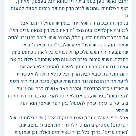
ראובן (אשר טען בפני בית הדין שהוא חבל בעצמו). מאידך,
רצף הצילומים שהוגש לבית הדין מהווים ביסוס מסוים לטענה
זו.
בנוסף, הנתבע מודה שהיו יחד בזמן שהתחיל לדמם, אבל
לכאורה אין לחייבו בזה מצד "הודאת בעל דין כמאה עדים דמי",
על פי דברי תרומת הדשן הנ"ל, הסובר שיש לומר בכגון זו: "הפה
שאסר הוא הפה שהתיר". אלא שלגבי "הפה שאסר" נראה
שהנתבע היה חושש מלשקר ולהכחיש כליל את נוכחותו בזמן
החבלה, משתי סיבות. סיבה ראשונה היא שהתובע צילם גם את
עצמו וגם את הנתבע בסמוך לאירוע (והנתבע לא ראה את
התמונות לפני שבא לבית הדין, ועל כן לא היתה לו אפשרות
לדעת מה הן תוכחנה נגד הכחשות שקר), סיבה שניה היא מפני
שהאירוע כבר התפרסם, והרבה מאד אנשים כבר שמעו על
"מעורבותו" בפרשה, גם אם לא ידעו להגיד מה בדיוק היה חלקו
בה. ועל כן נראה שאין להפעיל כאן הפה שאסר הוא הפה
שהתיר.
אבל עדיין יש להסתפק האם נימוקים אלה (של הצילומים ושל
הפרסום) מספיקים הם כדי להגדיר את מצבינו כמצב שבו
"ראוהו עדים". בדרך כלל ברור שצילומים כאלה, וכן שמועות