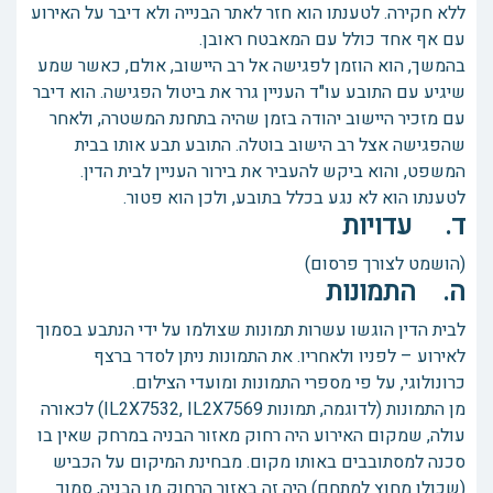
ללא חקירה. לטענתו הוא חזר לאתר הבנייה ולא דיבר על האירוע
עם אף אחד כולל עם המאבטח ראובן.
בהמשך, הוא הוזמן לפגישה אל רב היישוב, אולם, כאשר שמע
שיגיע עם התובע עו"ד העניין גרר את ביטול הפגישה. הוא דיבר
עם מזכיר היישוב יהודה בזמן שהיה בתחנת המשטרה, ולאחר
שהפגישה אצל רב הישוב בוטלה. התובע תבע אותו בבית
המשפט, והוא ביקש להעביר את בירור העניין לבית הדין.
לטענתו הוא לא נגע בכלל בתובע, ולכן הוא פטור.
ד. עדויות
(הושמט לצורך פרסום)
ה. התמונות
לבית הדין הוגשו עשרות תמונות שצולמו על ידי הנתבע בסמוך
לאירוע – לפניו ולאחריו. את התמונות ניתן לסדר ברצף
כרונולוגי, על פי מספרי התמונות ומועדי הצילום.
מן התמונות (לדוגמה, תמונות IL2X7532, IL2X7569) לכאורה
עולה, שמקום האירוע היה רחוק מאזור הבניה במרחק שאין בו
סכנה למסתובבים באותו מקום. מבחינת המיקום על הכביש
(שכולו מחוץ למתחם) היה זה באזור הרחוק מן הבניה, סמוך