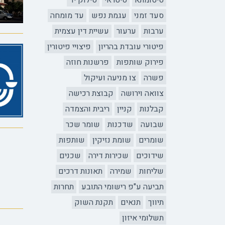
סיטומתא
סיטראי
סילוק יד
סעד זמני
עגמת נפש
עד מומחה
ערבות
ערעור
עשיית דין עצמית
פיטורי עובדת בהריון
פיצויי פיטורין
פירוק שותפות
פרשנות חוזה
פשרה
צו מניעה ועיקול
צוואה וירושה
קבוצת רכישה
קבלנות
קניין
ריבית והצמדה
שבועה
שדכנות
שומר שכר
שומרים
שומת נזיקין
שותפות
שידוכים
שכירות דירה
שכנים
שליחות
שמירה
תאונות דרכים
תביעה ע"פ רישומי התובע
תחרות
תיווך
תנאים
תקנת השוק
תשלומי איזון