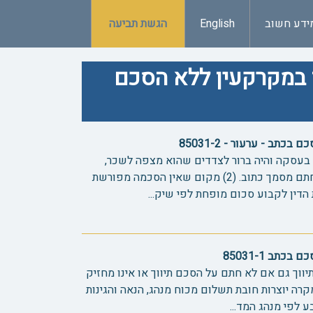
ידע חשוב
English
הגשת תביעה
ך במקרקעין ללא הסכם
תב - ערעור - 85031-2
יל בעסקה והיה ברור לצדדים שהוא מצפה לשכר,
קיימת חובת תשלום גם אם לא נחתם מסמך כתוב. (2) מקום שאין הסכמה מפורשת
 הדין לקבוע סכום מופחת לפי שיק...
תב 85031-1
י תיווך גם אם לא חתם על הסכם תיווך או אינו מחזיק
קרה יוצרות חובת תשלום מכוח מנהג, הנאה והגינות