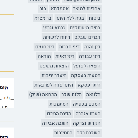
אחריות למוצר
אסמכתא
בור
ביטוח
בניה ללא היתר
בר מצרא
בתים משותפים
גרמא וגרמי
דברים שבלב
דיווח לרשויות
דין נהנה
דיני חברות
דיני חוזים
דיני עבודה
דיני ראיות
הודאה
הוצאה לפועל
הוצאות משפט
הטעיה בעסקה
היעדר יריבות
היתר עסקא
היתר פניה לערכאות
הלוואה
הלנת שכר
המחאה (שיק)
הסכם בכפייה
הסתמכות
הערת אזהרה
הפרת הסכם
הקדש וצדקה
השבת אבידה
השכרת רכב
התחייבות