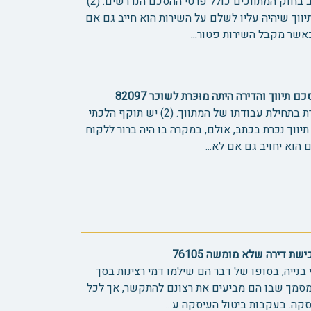
(1) יש תוקף הלכתי לדרישת הכתב בחוק המתווכים כולל פרטי ההסכם הנדרשים. (2)
יווך שיהיה עליו לשלם על השירות הוא חייב גם אם
יווך והדירה היתה מוּכּרת לשוכר 82097
(1) על פי ההלכה הסכם תיווך נכרת בתחילת עבודתו של המתווך. (2) יש תוקף הלכתי
יווך נכרת בכתב, אולם, במקרה בו היה ברור ללקוח
הוא יחויב גם אם לא...
ת דירה שלא מומשה 76105
 בנייה, בסופו של דבר הם שילמו דמי רצינות בסך
קבלן מסמך שבו הם מביעים את רצונם להתקשר, אך לכל
ה. בעקבות ביטול העיסקה ע...