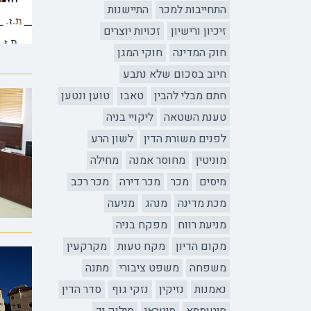
התחייבות למכר
התיישנות
זיכיון ורישיון
זכויות יוצרים
חוק המדינה
חוקי המגן
חיוב בסכום שלא נתבע
חתם מבלי להבין
טאבו
טוען ונטען
טענת השטאה
ליקויי בניה
לפנים משורת הדין
לשון הרע
מוניטין
מחוסר אמנה
מחילה
מיסים
מכר
מכר דירה
מכר רכב
מכת מדינה
מנהג
מניעה
מניעת רווח
מפקח בניה
מקום הדיון
מקח טעות
מקרקעין
משפחה
משפט ציבורי
מתנה
נאמנות
נזיקין
נזקי גוף
סדר הדין