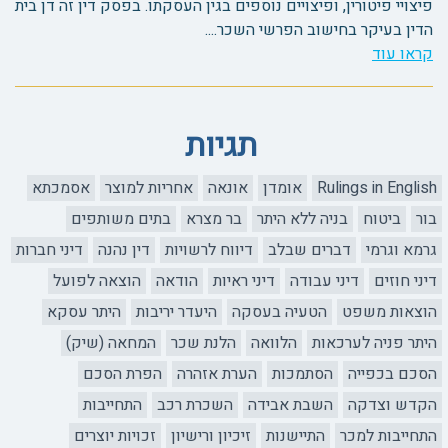
פיצויי פיטורין, ופיצויים נוספים בגין העסקתו. בפסק דין זה דן בית
הדין בעיקר בחישוב הפרשי השכר....
קראו עוד
תגיות
Rulings in English
אומדן
אונאה
אחריות למוצר
אסמכתא
בור
ביטוח
בניה ללא היתר
בר מצרא
בתים משותפים
גרמא וגרמי
דברים שבלב
דיווח לרשויות
דין נהנה
דיני חברות
דיני חוזים
דיני עבודה
דיני ראיות
הודאה
הוצאה לפועל
הוצאות משפט
הטעיה בעסקה
היעדר יריבות
היתר עסקא
היתר פניה לערכאות
הלוואה
הלנת שכר
המחאה (שיק)
הסכם בכפייה
הסתמכות
הערת אזהרה
הפרת הסכם
הקדש וצדקה
השבת אבידה
השכרת רכב
התחייבות
התחייבות למכר
התיישנות
זיכיון ורישיון
זכויות יוצרים