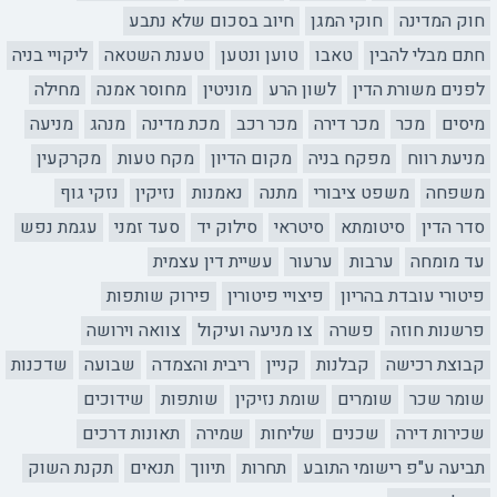
חוק המדינה
חוקי המגן
חיוב בסכום שלא נתבע
חתם מבלי להבין
טאבו
טוען ונטען
טענת השטאה
ליקויי בניה
לפנים משורת הדין
לשון הרע
מוניטין
מחוסר אמנה
מחילה
מיסים
מכר
מכר דירה
מכר רכב
מכת מדינה
מנהג
מניעה
מניעת רווח
מפקח בניה
מקום הדיון
מקח טעות
מקרקעין
משפחה
משפט ציבורי
מתנה
נאמנות
נזיקין
נזקי גוף
סדר הדין
סיטומתא
סיטראי
סילוק יד
סעד זמני
עגמת נפש
עד מומחה
ערבות
ערעור
עשיית דין עצמית
פיטורי עובדת בהריון
פיצויי פיטורין
פירוק שותפות
פרשנות חוזה
פשרה
צו מניעה ועיקול
צוואה וירושה
קבוצת רכישה
קבלנות
קניין
ריבית והצמדה
שבועה
שדכנות
שומר שכר
שומרים
שומת נזיקין
שותפות
שידוכים
שכירות דירה
שכנים
שליחות
שמירה
תאונות דרכים
תביעה ע"פ רישומי התובע
תחרות
תיווך
תנאים
תקנת השוק