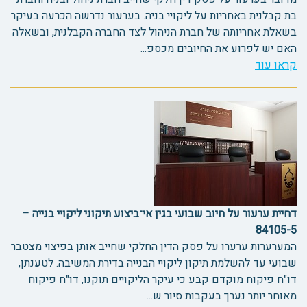
בת קבלנית באחריות על ליקויי בניה. בערעור נדרשה הכרעה בעיקר
בשאלת אחריותה של חברת הניהול לצד החברה הקבלנית, ובשאלה
האם יש לפרוע את החיובים מכספ...
קראו עוד
דחיית ערעור על חיוב שבועי בגין אי־ביצוע תיקוני ליקויי בנייה –
84105-5
המערערות ערערו על פסק הדין החלקי שחייב אותן בפיצוי מצטבר
שבועי עד להשלמת תיקון ליקויי הבנייה בדירת המשיבה. לטענתן,
דו"ח פיקוח מוקדם קבע כי עיקר הליקויים תוקנו, דו"ח פיקוח
מאוחר יותר נערך בעקבות סיור ש...