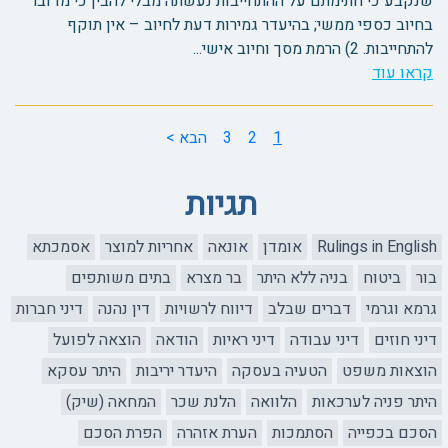
שנקבע כי חתימתם על ההתחייבות נעשתה מבלי להבין כי מדובר
בחיוב כספי ממשי; בהיעדר גמירות דעת לחיוב – אין תוקף
להתחייבות. 2) הרמת מסך וחיוב אישי...
קראו עוד
1
2
3
הבא >
תגיות
Rulings in English
אומדן
אונאה
אחריות למוצר
אסמכתא
בור
ביטוח
בניה ללא היתר
בר מצרא
בתים משותפים
גרמא וגרמי
דברים שבלב
דיווח לרשויות
דין נהנה
דיני חברות
דיני חוזים
דיני עבודה
דיני ראיות
הודאה
הוצאה לפועל
הוצאות משפט
הטעיה בעסקה
היעדר יריבות
היתר עסקא
היתר פניה לערכאות
הלוואה
הלנת שכר
המחאה (שיק)
הסכם בכפייה
הסתמכות
הערת אזהרה
הפרת הסכם