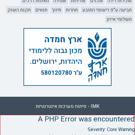
שכירות דירה
שכנים
שליחות
שמירה
תאונות דרכים
תביעה ע"פ רישומי התובע
תחרות
תיווך
תנאים
תקנת השוק
תשלומי איזון
IMK - פיתוח מערכות אינטרנטיות
A PHP Error was encountered
Severity: Core Warning