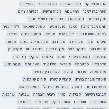
הקדש וצדקה
השבת אבידה
השכרת רכב
התחייבות
התחייבות למכר
התיישנות
זיכיון ורישיון
זכויות יוצרים
חוק המדינה
חוקי המגן
חיוב בסכום שלא נתבע
חתם מבלי להבין
טאבו
טוען ונטען
טענת השטאה
ליקויי בניה
לפנים משורת הדין
לשון הרע
מוניטין
מחוסר אמנה
מחילה
מיסים
מכר
מכר דירה
מכר רכב
מכת מדינה
מנהג
מניעה
מניעת רווח
מפקח בניה
מקום הדיון
מקח טעות
מקרקעין
משפחה
משפט ציבורי
מתנה
נאמנות
נזיקין
נזקי גוף
סדר הדין
סיטומתא
סיטראי
סילוק יד
סעד זמני
עגמת נפש
עד מומחה
ערבות
ערעור
עשיית דין עצמית
פיטורי עובדת בהריון
פיצויי פיטורין
פירוק שותפות
פרשנות חוזה
פשרה
צו מניעה ועיקול
צוואה וירושה
קבוצת רכישה
קבלנות
קניין
ריבית והצמדה
שבועה
שדכנות
שומר שכר
שומרים
שומת נזיקין
שותפות
שידוכים