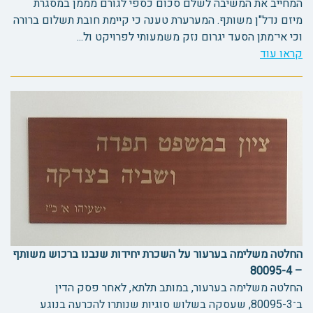
המחייב את המשיבה לשלם סכום כספי לגורם מממן במסגרת
מיזם נדל"ן משותף. המערערת טענה כי קיימת חובת תשלום ברורה
וכי אי־מתן הסעד יגרום נזק משמעותי לפרויקט ול...
קראו עוד
החלטה משלימה בערעור על השכרת יחידות שנבנו ברכוש משותף
– 80095-4
החלטה משלימה בערעור, במותב תלתא, לאחר פסק הדין
ב־80095-3, שעסקה בשלוש סוגיות שנותרו להכרעה בנוגע