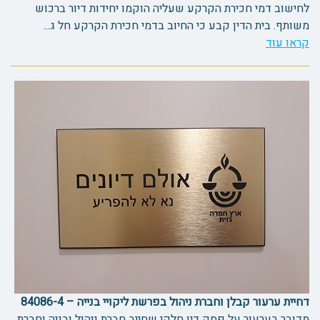
לחישוב דמי חכירת הקרקע שעליה הוקמו יחידות דיור ברכוש
משותף. בית הדין קבע כי החיוב בדמי חכירת הקרקע חל ג...
קראו עוד
דחיית ערעור קבלן וחברת ניהול בפרשת ליקויי בנייה – 84086-4
מדובר בערעור על פסק דין חלקי שחייב חברת ניהול ובניה וחברת