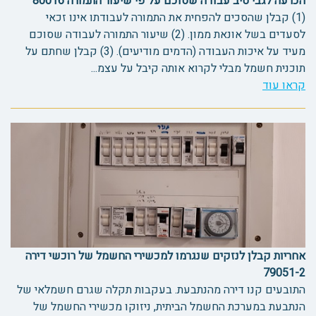
הכרעה לגבי טיב עבודה שסוכם על פי שיעור התמורה 80016
(1) קבלן שהסכים להפחית את התמורה לעבודתו אינו זכאי
לסעדים בשל אונאת ממון. (2) שיעור התמורה לעבודה שסוכם
מעיד על איכות העבודה (הדמים מודיעים). (3) קבלן שחתם על
תוכנית חשמל מבלי לקרוא אותה קיבל על עצמ...
קראו עוד
אחריות קבלן לנזקים שנגרמו למכשירי החשמל של רוכשי דירה
79051-2
התובעים קנו דירה מהנתבעת. בעקבות תקלה שגרם חשמלאי של
הנתבעת במערכת החשמל הביתית, ניזוקו מכשירי החשמל של