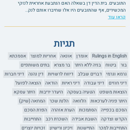
התובעים. בית הדין דן בשאלה האם הנתבעת אחראית לנזקי
המכשירים, אף שהתובעים היו אלו שחיברו אותם לנק...
קראו עוד
תגיות
Rulings in English
אומדן
אונאה
אחריות למוצר
אסמכתא
בור
ביטוח
בניה ללא היתר
בר מצרא
בתים משותפים
גרמא וגרמי
דברים שבלב
דיווח לרשויות
דין נהנה
דיני חברות
דיני חוזים
דיני עבודה
דיני ראיות
הודאה
הוצאה לפועל
הוצאות משפט
הטעיה בעסקה
היעדר יריבות
היתר עסקא
היתר פניה לערכאות
הלוואה
הלנת שכר
המחאה (שיק)
הסכם בכפייה
הסתמכות
הערת אזהרה
הפרת הסכם
הקדש וצדקה
השבת אבידה
השכרת רכב
התחייבות
התחייבות למכר
התיישנות
זיכיון ורישיון
זכויות יוצרים