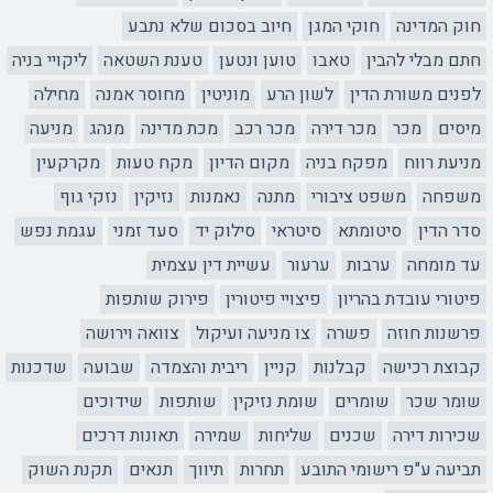
חוק המדינה
חוקי המגן
חיוב בסכום שלא נתבע
חתם מבלי להבין
טאבו
טוען ונטען
טענת השטאה
ליקויי בניה
לפנים משורת הדין
לשון הרע
מוניטין
מחוסר אמנה
מחילה
מיסים
מכר
מכר דירה
מכר רכב
מכת מדינה
מנהג
מניעה
מניעת רווח
מפקח בניה
מקום הדיון
מקח טעות
מקרקעין
משפחה
משפט ציבורי
מתנה
נאמנות
נזיקין
נזקי גוף
סדר הדין
סיטומתא
סיטראי
סילוק יד
סעד זמני
עגמת נפש
עד מומחה
ערבות
ערעור
עשיית דין עצמית
פיטורי עובדת בהריון
פיצויי פיטורין
פירוק שותפות
פרשנות חוזה
פשרה
צו מניעה ועיקול
צוואה וירושה
קבוצת רכישה
קבלנות
קניין
ריבית והצמדה
שבועה
שדכנות
שומר שכר
שומרים
שומת נזיקין
שותפות
שידוכים
שכירות דירה
שכנים
שליחות
שמירה
תאונות דרכים
תביעה ע"פ רישומי התובע
תחרות
תיווך
תנאים
תקנת השוק