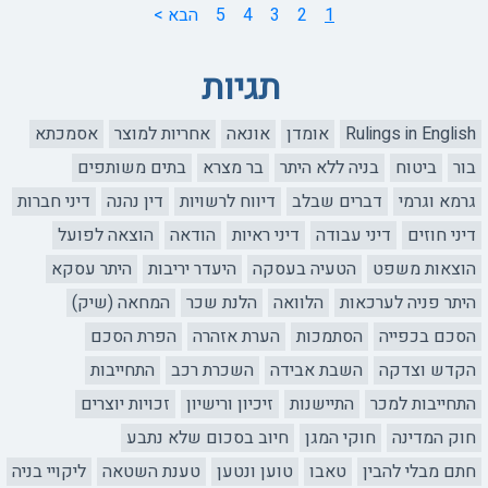
1
2
3
4
5
הבא >
תגיות
Rulings in English
אומדן
אונאה
אחריות למוצר
אסמכתא
בור
ביטוח
בניה ללא היתר
בר מצרא
בתים משותפים
גרמא וגרמי
דברים שבלב
דיווח לרשויות
דין נהנה
דיני חברות
דיני חוזים
דיני עבודה
דיני ראיות
הודאה
הוצאה לפועל
הוצאות משפט
הטעיה בעסקה
היעדר יריבות
היתר עסקא
היתר פניה לערכאות
הלוואה
הלנת שכר
המחאה (שיק)
הסכם בכפייה
הסתמכות
הערת אזהרה
הפרת הסכם
הקדש וצדקה
השבת אבידה
השכרת רכב
התחייבות
התחייבות למכר
התיישנות
זיכיון ורישיון
זכויות יוצרים
חוק המדינה
חוקי המגן
חיוב בסכום שלא נתבע
חתם מבלי להבין
טאבו
טוען ונטען
טענת השטאה
ליקויי בניה