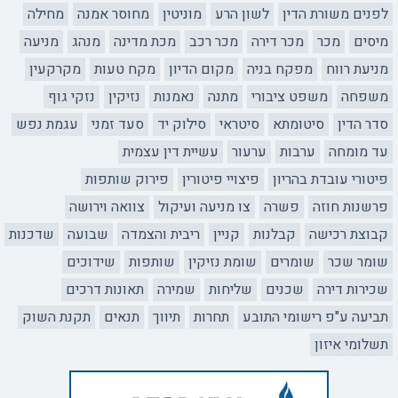
לפנים משורת הדין
לשון הרע
מוניטין
מחוסר אמנה
מחילה
מיסים
מכר
מכר דירה
מכר רכב
מכת מדינה
מנהג
מניעה
מניעת רווח
מפקח בניה
מקום הדיון
מקח טעות
מקרקעין
משפחה
משפט ציבורי
מתנה
נאמנות
נזיקין
נזקי גוף
סדר הדין
סיטומתא
סיטראי
סילוק יד
סעד זמני
עגמת נפש
עד מומחה
ערבות
ערעור
עשיית דין עצמית
פיטורי עובדת בהריון
פיצויי פיטורין
פירוק שותפות
פרשנות חוזה
פשרה
צו מניעה ועיקול
צוואה וירושה
קבוצת רכישה
קבלנות
קניין
ריבית והצמדה
שבועה
שדכנות
שומר שכר
שומרים
שומת נזיקין
שותפות
שידוכים
שכירות דירה
שכנים
שליחות
שמירה
תאונות דרכים
תביעה ע"פ רישומי התובע
תחרות
תיווך
תנאים
תקנת השוק
תשלומי איזון