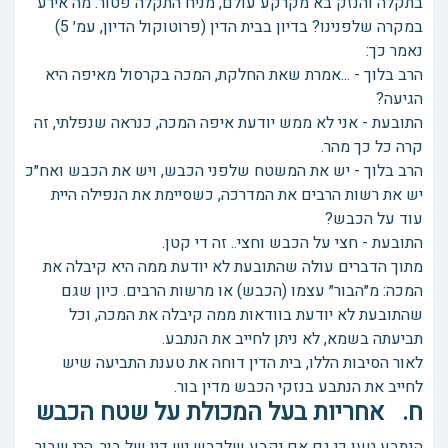
בתקלה והנזק בא מקרקע עולם, מניח התקלה פטור. מה אירע
במקרה שלפנינו? בדיון בבית הדין (פרוטוקול הדיון, עמ׳ 5)
נאמר כך:
הרב בלוך - ...אמרת שאת החלקת, המכה בקרסול מאיפה היא
הגיעה?
התובעת - אני לא ממש יודעת איפה המכה, כנראה שנפלתי, זה
קרה כל כך מהר.
הרב בלוך - יש את המשטח שלפני הכבש, ויש את הכבש ואח״כ
יש את רשות הרבים את המדרכה, כשסיימת את הנפילה היית
עוד על הכבש?
התובעת - חצי על הכבש וחצי.. זה די קטן.
מתוך הדברים עולה שהתובעת לא יודעת ממה היא קיבלה את
המכה: מ״הבור״ עצמו (הכבש) או מרשות הרבים. כיון שגם
שהתובעת לא יודעת בוודאות ממה קיבלה את המכה, וכל
תביעתה בשמא, לא ניתן לחייב את הנתבע.
לאור הסיבות הללו, בית הדין דוחה את טענת התביעה שיש
לחייב את הנתבע בנזקי הכבש מדין בור.
ח. אחריות בעל המכולת על שטח הכבש
הנתבע טען כי גם אם יקבע שלכבש יש דין של בור, הרי שבור