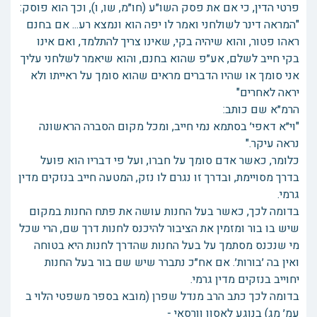
פרטי הדין, כי אם את פסק השו״ע (חו״מ, שו, ו), וכך הוא פוסק:
"המראה דינר לשולחני ואמר לו יפה הוא ונמצא רע... אם בחנם
ראהו פטור, והוא שיהיה בקי, שאינו צריך להתלמד, ואם אינו
בקי חייב לשלם, אע״פ שהוא בחנם, והוא שיאמר לשלחני עליך
אני סומך או שהיו הדברים מראים שהוא סומך על ראייתו ולא
יראה לאחרים"
הרמ״א שם כותב:
"וי״א דאפי׳ בסתמא נמי חייב, ומכל מקום הסברה הראשונה
נראה עיקר."
כלומר, כאשר אדם סומך על חברו, ועל פי דבריו הוא פועל
בדרך מסויימת, ובדרך זו נגרם לו נזק, המטעה חייב בנזקים מדין
גרמי.
בדומה לכך, כאשר בעל החנות עושה את פתח החנות במקום
שיש בו בור ומזמין את הציבור להיכנס לחנות דרך שם, הרי שכל
מי שנכנס מסתמך על בעל החנות שהדרך לחנות היא בטוחה
ואין בה ׳בורות׳. אם אח״כ נתברר שיש שם בור בעל החנות
יחוייב בנזקים מדין גרמי.
בדומה לכך כתב הרב מנדל שפרן (מובא בספר משפטי הלוי ב
עמ׳ מג) בנוגע לאסון וורסאי -