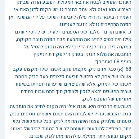
השוכר התחייב לבטח את באי המכולת. הנתבע הודה שבזמן
האירוע הוא נאנס ולא עמד בחובה זו. יש מקום לדון האם אי
העמידה בתנאי זה היא עילה לתביעת השוכר על ידי המשכיר, אך
הפרת התחייבות זו לא נוגעת לענייננו.
ג. אשם תורם - מלבד שני הטעמים דלעיל, יש להוסיף שגם
אילו היה בסיס לחייב את הנתבעת מכח הפרת חובה חקוקה,
במקרה דידן ברור לבית הדין כי לא היה מקום להטיל על
הנתבעת את מלוא הנזק. בפרק ד׳ לפקודת הנזיקין
סעיף 68 נאמר כך:
68. (א) סבל אדם נזק, מקצתו עקב אשמו שלו ומקצתו עקב
אשמו של אחר, לא תיכשל תביעת פיצויים בעד הנזק מחמת
אשמו של הניזוק, אלא שהפיצויים שייפרעו יופחתו בשיעור
שבית המשפט ימצא לנכון ולצודק תוך התחשבות במידת
אחריותו של התובע לנזק;
משמעות הדברים היא, שגם אילו היה מקום לחייב את הנתבעת
בנזקי הכבש, עדיין יש לבחון האם ישנם אשמים נוספים בנזק.
פעמים שלניזק עצמו היתה תרומה לנזק. ככל שהמכשול גלוי
יותר, הציפייה למודעות ותשומת לב של המועד להיכשל באותו
מקום גבוהה יותר. ממילא עולה תרומתו לנזק שנגרם.