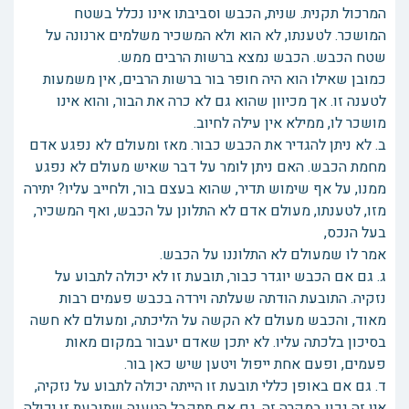
המרכול תקנית. שנית, הכבש וסביבתו אינו נכלל בשטח
המושכר. לטענתו, לא הוא ולא המשכיר משלמים ארנונה על
שטח הכבש. הכבש נמצא ברשות הרבים ממש.
כמובן שאילו הוא היה חופר בור ברשות הרבים, אין משמעות
לטענה זו. אך מכיוון שהוא גם לא כרה את הבור, והוא אינו
מושכר לו, ממילא אין עילה לחיוב.
ב. לא ניתן להגדיר את הכבש כבור. מאז ומעולם לא נפגע אדם
מחמת הכבש. האם ניתן לומר על דבר שאיש מעולם לא נפגע
ממנו, על אף שימוש תדיר, שהוא בעצם בור, ולחייב עליו? יתירה
מזו, לטענתו, מעולם אדם לא התלונן על הכבש, ואף המשכיר,
בעל הנכס,
אמר לו שמעולם לא התלוננו על הכבש.
ג. גם אם הכבש יוגדר כבור, תובעת זו לא יכולה לתבוע על
נזקיה. התובעת הודתה שעלתה וירדה בכבש פעמים רבות
מאוד, והכבש מעולם לא הקשה על הליכתה, ומעולם לא חשה
בסיכון בלכתה עליו. לא יתכן שאדם יעבור במקום מאות
פעמים, ופעם אחת ייפול ויטען שיש כאן בור.
ד. גם אם באופן כללי תובעת זו הייתה יכולה לתבוע על נזקיה,
אין זה נכון במקרה זה. גם אם תתקבל הטענה שתובעת זו יכולה