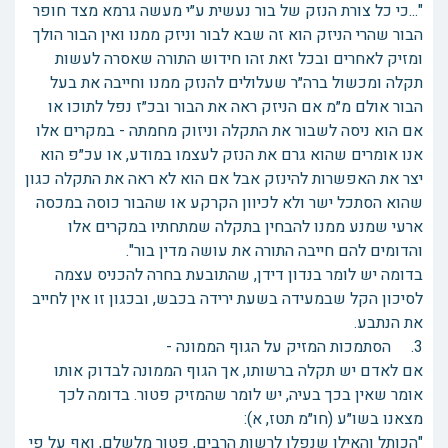
"...כי כל צורת הנזק של בור נעשית ע״י מעשה גרמא מצד חופר
הבור שהרי הניזק הוא זה שבא לבור וניזק ממנו ואין הבור הולך
ומזיק לאחרים ובכל זאת זהו חידוש התורה שאסרה לעשות
תקלה ומכשול ברה״ר שעלולים להנזק ממנו וחייבה את בעל
הבור אולם מ״מ אם הניזק ראה את הבור ובכ״ז נפל לתוכו או
אם הוא ניסה לשבור את התקלה וניזוק מחמתה - במקרים אלו
אנו אומרים שהוא גרם את הנזק לעצמו במודע, או עכ״פ הוא
יצר את האפשרות להינזק אבל אם הוא לא ראה את התקלה כגון
שהוא הסתכל ישר ולא לכיוון הקרקע או שהבור כוסה במכסה
ארעי שמנע ממנו להבחין בתקלה שמתחתיו במקרים אלו
והדומים להם חייבה התורה את עושה מדין בור".
בדומה יש לומר בנדון דידן, שהתובעת בחרה להכניס עצמה
לסיכון הקל שבמעידה בשעת ירידה בכבש, ובכגון זו אין לחייב
את הנתבע.
3. הסתמכות המזיק על הגוף הממונה -
אם לאדם יש תקלה ברשותו, אך הגוף הממונה לבדוק אותו
אומר שאין בכך בעיה, יש לומר שהמזיק פטור. בדומה לכך
מצאנו בשו״ע (חו״מ תטז, א):
"הכותל והאילן שנפלו לרשות הרבים, פטור מלשלם, ואף על פי