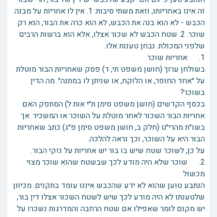
זה אינו באחריותו, וזאת משתי סיבות: 1. אין לו אחריות על מבנה
הכבש - לא הוא בנה את הכבש, לא הוא כרה את הבור, הוא רק
שוכר. 2. שטח הכבש לא שכור אצלו, אלא הוא ברשות הרבים
שלפני המכולת. נבחן טענות אלו.
1. אחריות שוכר
בשולחן ערוך (חושן משפט תי, ד) פסק שאחריות הבור מוטלת
על ״אחד החופר, או הלוקח, או שניתן לו במתנה״. מה הדין
בשוכר?
בכסף הקדשים (חושן משפט סימן ת״י אות ל) הסתפק האם
אחריות הבור השכור לאחר מוטלת על השוכר או המשכיר. אך
בשו״ת מהרי״ט (חלק ב, חושן משפט סימן פ״ג) כתב שאחריות
הבור היא על השוכר, וכך נראה להלכה.
על כן, לשוכר שטח שיש בו בור יש אחריות על נזקי הבור.
2. שוכר שלא היה מודע לכך שבשטח שהוא שוכר מצוי
מכשול
הנתבע טוען שהוא לא ידע שהכבש איננו עומד בתקנים. מכיוון
שלטענתו לא היה מודע לכך שיש לשטח השכור אצלו דין בור,
יש מקום לומר שאפילו אם שטח הרחבה והמדרגות נשכרו על