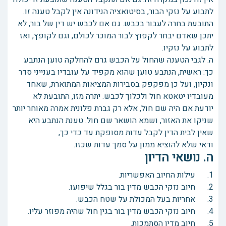
לתבוע על נזקי הבור, בסיטואציה הנידונה אין לקבל טענה זו.
התובעת בחרה לעבור בכבש. גם אם לכבש יש דין של בור, לא
יתכן שאדם יבחר לקפוץ לבור המוכר לכולם, וגם לקופץ, ואז
לתבוע על נזקיו.
ה. לגבי הטענה שהחול על הכבש גרם להחלקה טוען הנתבע
כך: ראשית, הנתבע טוען שהוא מקפיד על עובדיו בענייני סדר
ונקיון, ועל כן מפקפק בסבירות המציאות המתוארת, שאחד
מעובדיו יטאטא חול ולכלוך לכבש. יתרה מזו, התובעת לא
יודעת אם היה שם חול, אלא רק גברת פלונית אמרה מאוחר יותר
שניקו את האזור, ושמא הושאר שם חול. טענת הנתבע היא
שאין לבית הדין לקבל עדות מסופקת עד כדי כך,
ודאי שלא להוציא ממון על סמך עדות שכזו.
ה. נושאי הדיון
1. עילות החיוב האפשריות.
2. חיוב נזקי הכבש מדין בור בגלל שיפועו.
3. אחריות בעל המכולת על שטח הכבש.
4. חיוב נזקי הכבש מדין בור בגין חול שהיה מפוזר עליו.
5. חיוב מדין הסתמכות.