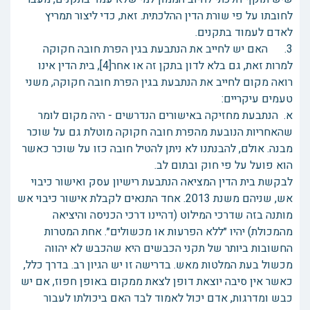
לחובתו על פי שורת הדין ההלכתית. זאת, כדי ליצור תמריץ
לאדם לעמוד בתקנים.
3. האם יש לחייב את הנתבעת בגין הפרת חובה חקוקה
למרות זאת, גם בלא לדון בתקן זה או אחר[4], בית הדין אינו
רואה מקום לחייב את הנתבעת בגין הפרת חובה חקוקה, משני
טעמים עיקריים:
א. הנתבעת מחזיקה באישורים הנדרשים - היה מקום לומר
שהאחריות הנובעת מהפרת חובה חקוקה מוטלת גם על שוכר
מבנה. אולם, להבנתנו לא ניתן להטיל חובה כזו על שוכר כאשר
הוא פועל על פי חוק ובתום לב.
לבקשת בית הדין המציאה הנתבעת רישיון עסק ואישור כיבוי
אש, שניהם משנת 2013. אחד התנאים לקבלת אישור כיבוי אש
מותנה בזה שדרכי המילוט (דהיינו דרכי הכניסה והיציאה
מהמכולת) יהיו ״ללא הפרעות או מכשולים״. אחת המטרות
החשובות ביותר של תקני הכבשים היא שהכבש לא יהווה
מכשול בעת המלטות מאש. בדרישה זו יש הגיון רב. בדרך כלל,
כאשר אין סיבה יוצאת דופן לצאת ממקום באופן חפוז, אם יש
כבש ומדרגות, אדם יכול לאמוד לבד האם ביכולתו לעבור