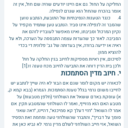
החליקה על החול. גם אם היינו יודעים שהיה שם חול, אין זה
אומר בהכרח שהחול הוא שגרם לנפילה.
4. כנגד הטענות הנסיבתיות של התובעת, הנתבע טוען
שהסבר זה לנפילה אינו סביר. הנתבע טען שתמיד מקפיד על
נקיון המרכול וסביבתו, ואינו מאפשר לעובדיו לזהם את
הסביבה. לאור כך שהעדות עצמה התבססה על הערכה, ולא על
ראיה או ידיעה ברורה, אין בעדותה של גב׳ פלונית די בכדי
להוציא ממון.
לסיכום, אין ראיות מספיקות לחיוב בגין החלקה על חול
ולכן בית הדין דוחה את התביעה לחיוב מכח טענה זו.[1]
י. חיוב מדין הסתמכות
לכאורה יש מקום לומר שגם אם הבור לא היה שייך לנתבע יש
לחייבו משום גרמי בגלל טענת הסתמכות. הגמרא (בבא קמא ק,
א) עוסקת באדם ששאל את השולחני (חלפן מטבעות) על
מטבע האם הוא מזוייף, ואמר לו השולחני שהמטבע תקין. אם
אמר לו השואל: ״חזי דעלך קא סמיכנא״, דהיינו, ״ראה שאני
סומך על דבריך״, והתברר שהשולחני טעה ומחמת זאת הפסיד
השואל, אזי חייב השולחני לשלם מדין גרמי. לא נביא כאן את