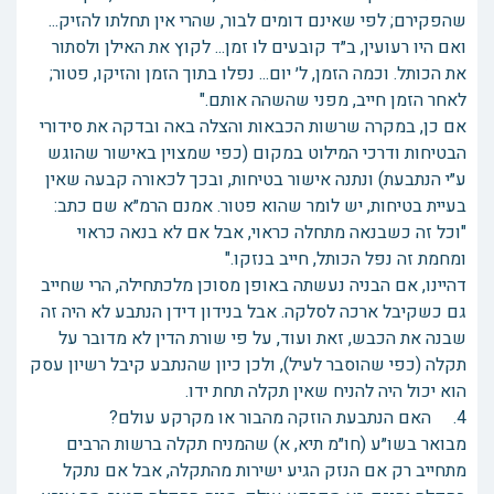
שהפקירם; לפי שאינם דומים לבור, שהרי אין תחלתו להזיק...
ואם היו רעועין, ב״ד קובעים לו זמן... לקוץ את האילן ולסתור
את הכותל. וכמה הזמן, ל׳ יום... נפלו בתוך הזמן והזיקו, פטור;
לאחר הזמן חייב, מפני שהשהה אותם."
אם כן, במקרה שרשות הכבאות והצלה באה ובדקה את סידורי
הבטיחות ודרכי המילוט במקום (כפי שמצוין באישור שהוגש
ע״י הנתבעת) ונתנה אישור בטיחות, ובכך לכאורה קבעה שאין
בעיית בטיחות, יש לומר שהוא פטור. אמנם הרמ״א שם כתב:
"וכל זה כשבנאה מתחלה כראוי, אבל אם לא בנאה כראוי
ומחמת זה נפל הכותל, חייב בנזקו."
דהיינו, אם הבניה נעשתה באופן מסוכן מלכתחילה, הרי שחייב
גם כשקיבל ארכה לסלקה. אבל בנידון דידן הנתבע לא היה זה
שבנה את הכבש, זאת ועוד, על פי שורת הדין לא מדובר על
תקלה (כפי שהוסבר לעיל), ולכן כיון שהנתבע קיבל רשיון עסק
הוא יכול היה להניח שאין תקלה תחת ידו.
4. האם הנתבעת הוזקה מהבור או מקרקע עולם?
מבואר בשו״ע (חו״מ תיא, א) שהמניח תקלה ברשות הרבים
מתחייב רק אם הנזק הגיע ישירות מהתקלה, אבל אם נתקל