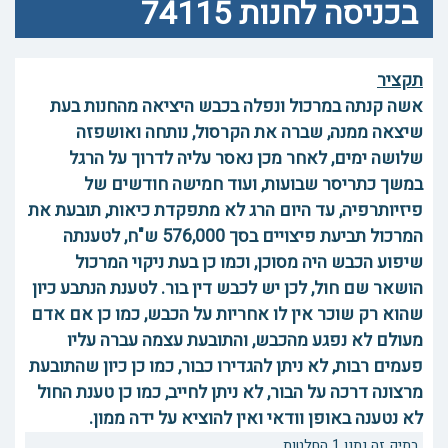
בכניסה לחנות 74115
תקציר
אשה קנתה במרכול ונפלה בכבש היציאה מהחנות בעת
שיצאה ממנה, שברה את הקרסול, נותחה ואושפזה
שלושה ימים, לאחר מכן נאסר עליה לדרוך על הרגל
במשך כתריסר שבועות, ועוד חמישה חודשים של
פיזיותרפיה, עד היום הרג לא מתפקדת כיאות, תובעת את
המרכול תביעת פיצויים בסך 576,000 ש"ח, לטענתה
שיפוע הכבש היה מסוכן, וכמו כן בעת ניקוי המרכול
הושאר שם חול, לכן יש לכבש דין בור. לטענת הנתבע כיון
שהוא רק שוכר אין לו אחריות על הכבש, כמו כן אם אדם
מעולם לא נפגע מהכבש, והתובעת עצמה עברה עליו
פעמים רבות, לא ניתן להגדירו כבור, כמו כן כיון שהתובעת
מרצונה דרכה על הבור, לא ניתן לחייב, כמו כן טענת החול
לא נטענה באופן וודאי ואין להוציא על ידה ממון.
בתיק זה נתנו 1 החלטות.