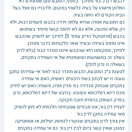
לכבש דנן כ״בור מסוכן״. בנוסף, הנתבע טען שמעולם לא
התלונן מישהו על בעיה כלשהי במקום, ולדבריו גם אצל בעל
הבית הקודם לא היתה בעיה.
גם התובעת אמרה שהיא עלתה וירדה בכבש פעמים רבות, ולא
רק שלא נפגעה, אלא גם לא זיהתה קושי מיוחד בשימוש
בכבש [פרוטוקול הדיון עמוד 5]. לפיכך יש להסיק שהכבש
אינו נתפס בעיניה ובעיני שאר הלקוחות כדבר מסוכן.
לפיכך, מסקנתנו היא שהכבש איננו מוגדר כבור (בלא לדון
בשלב זה במשמעות המשפטית של אי העמידה בתקנים,
בשאלה זו נדון להלן).
לטענת ב״כ התובעת, הכבש מוגדר כבור לאור אי-עמידתו בתקן.
טענה זו יש לבחון בשני היבטים: ראשית, האם אי עמידה
בתקנים שבחוק מגדירה בור מדין תורה, והשניה האם יש לחייב
מכח דינא דמלכותא והמנהג. בהיבט של דינא דמלכותא, נדון
בפרק העוסק בהפרת חובה חקוקה.
לעניין דין בור, אנו סבורים שמבחינה הלכתית לא ניתן להסיק
מאי עמידה בתקן לדין בור.
אין צורך לדון בתקנים שנועדו לנוחות, יעילות, או אסתטיקה.
כמובן שאין קשר בינם לבין דין בור. גם אי עמידה בתקנים