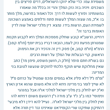
משמירת עמו. כדי שלא יזוקו הישראלים, דרים פריצים בין
השכנים. ויהיה בזה נזק המלך והרי זה בכלל מה שאמרו
במשנתינו: ופורץ לעשות לו דרך. וכל האמור בפרשה, מלך מותר
בו. א״כ, מה שצוה המלך לעשות פתח ודלתים באמצע השכונה
לשמירת העם, הרשות בידו. נמצא: דין מלכי ישראל שוה לדין
האומות בדבר זה".
דהיינו, הרשב״א קובע שחלק מסמכות המלך היא לקבוע תקנות
שמטרתן מניעת נזק לעמו, הובאו דבריו בבית יוסף (חו״מ קסב).
הרמ״א (חו״מ קסב, א) פסק דין זה והזכיר רק את הנימוק
הראשון, קרי הבעלות של המלך על רשות הרבים.
גם בשו״ת חתם סופר (חלק ה, חושן משפט, סימן מד) כתב
שאין מחלוקת שיש תוקף הלכתי לחוקים שנעשו לטובת בני
המדינה:
"ומ״מ נ״ל דלא פליג אלא במסים ומכס שמטיל על כרחם ס״ל
לא שייך לומר בני מדינה ניחא להו אלא משום שהוא אדון הארץ
וא״כ יש לחלק בין מלכי ישראל למלכי או״ה אבל במנהגי
ונימוסי׳ כמו ב״ב נ״ד ע״ב מודה ר״ן דהטעם משום דניחא להו
ואין לחלק בין מלכי ישראל לאו״ה... נעייל להא דידן דלא מיבעי׳
דהתיקון שתיקנו שרי הקומידאט שאינינו נגד דין תורה אלא