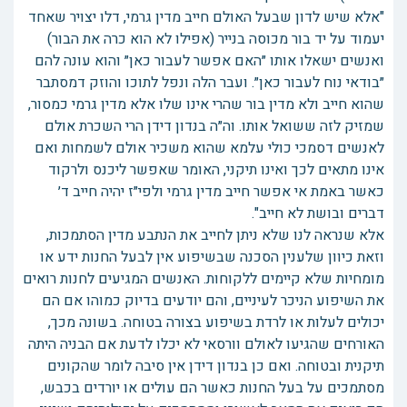
"אלא שיש לדון שבעל האולם חייב מדין גרמי, דלו יצויר שאחד
יעמוד על יד בור מכוסה בנייר (אפילו לא הוא כרה את הבור)
ואנשים ישאלו אותו ״האם אפשר לעבור כאן״ והוא עונה להם
״בודאי נוח לעבור כאן״. ועבר הלה ונפל לתוכו והוזק דמסתבר
שהוא חייב ולא מדין בור שהרי אינו שלו אלא מדין גרמי כמסור,
שמזיק לזה ששואל אותו. וה״ה בנדון דידן הרי השכרת אולם
לאנשים דסמכי כולי עלמא שהוא משכיר אולם לשמחות ואם
אינו מתאים לכך ואינו תיקני, האומר שאפשר ליכנס ולרקוד
כאשר באמת אי אפשר חייב מדין גרמי ולפי״ז יהיה חייב ד׳
דברים ובושת לא חייב".
אלא שנראה לנו שלא ניתן לחייב את הנתבע מדין הסתמכות,
וזאת כיוון שלענין הסכנה שבשיפוע אין לבעל החנות ידע או
מומחיות שלא קיימים ללקוחות. האנשים המגיעים לחנות רואים
את השיפוע הניכר לעיניים, והם יודעים בדיוק כמוהו אם הם
יכולים לעלות או לרדת בשיפוע בצורה בטוחה. בשונה מכך,
האורחים שהגיעו לאולם וורסאי לא יכלו לדעת אם הבניה היתה
תיקנית ובטוחה. ואם כן בנדון דידן אין סיבה לומר שהקונים
מסתמכים על בעל החנות כאשר הם עולים או יורדים בכבש,