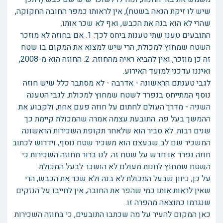
שיש לו זיקת הנאה בשטח), אין לראותו כמפר החובה החקוקה,
שהרי לא הוא בנה את הכבש, ואף לא שכר אותו.
התובעים טענו שתי טענות ביחס לכך: 1. אם בחוזה לא מוזכר
השטח שמחוץ למכולת, הרי שיש למצוא את המקום בו שטח
זה כן מוזכר, ואין להביא ראיה מהחוזה. 2. החוזה הוא מ-2008,
ואיננו עדכני למועד האירוע.
לגבי טענתם הראשונה - אדרבה - לא מסתבר כלל שיש חוזה
נוסף המתייחס בנפרד לשטח שמחוץ למכולת. לגבי הטענה
השניה - מדרך העולם לחתום על חוזה פעם אחת, ולקבוע את
ההמשך בעל פה. התובעת עצמה אמרה שהמכולת קיימת כך
שנים רבות. לא סביר הוא שלאחר תקופת השכירות הראשונה
המשכיר שם לב שבעצם הוא משכיר שטח נוסף, וידרוש לכתוב
חוזה נפרד או חדש על שטח זה. לנו ברור מחוזה השכירות כי
השטח שמחוץ לחנות מעולם לא הושכר לבעל המכולת.
על כן, כיוון שבעל המכולת לא בנה ולא שכר את הכבש, הרי
שאין לראות אותו כמי שהפר את החובה, אין לחייבו על הנזקים
שנגרמו כתוצאה מהפרה זו.
כאן המקום להעיר על מה שכתבו התובעים, כי בחוזה השכירות