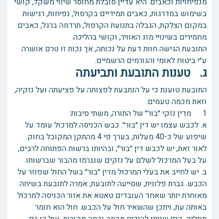
מנפיחויות וכאבים. היא עדיין סובלת מחוסר שיווי משקל, קושי
בשימוש במדרגות, כאבים תמידיים בקרסול, נפיחות, רגישות
במקום הצלקת, הגבלה בתנועת הקרסול, תרדמה ברגל, כאבים
מחמירים בשינויי מזג האוויר, וקושי בהליכה.
התובעת הגישה חוות דעת על נכותה, אך נכות זו טרם אושרה
ע״י ביטוח לאומי והגורמים הרשמיים.
ג. טענות התובעת ותביעתה
התובעת טוענת כי על הנתבעת לפצותה על פציעתה ועל נזקיה,
וזאת מכמה טעמים:
1. מדין נזקי ״בור״ של התורה, משתי סיבות:
א. לכבש עצמו יש דין ״בור״. כבש הכניסה למרכול עומד על
שיפוע של כ-40 מעלות, בערך פי 4 מהתקן המקובל בחוק.
לאור זאת, יש לכבש דין ״בור״, ובהיותו ברשות הפתוחה לרבים,
על בעל המרכול לשלם על נזקים שנגרמו מהבור שברשותו.
ב. יש לחייב את בעלי המרכול מדין ״בור״ בשל החול שפוזר על
הכבש. גברת פלונית, שסייעה לתובעת, אמרה לתובעת בשיחה
מאוחרת יותר שאחד העובדים טאטא את אזור הכניסה למרכול
באותה עת, ויתכן שהשאיר חול על הכבש. חול הוא חומר