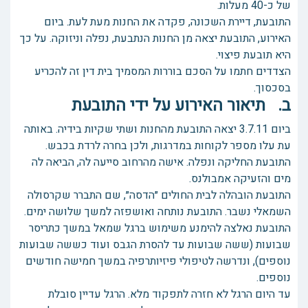
של כ-40 מעלות.
התובעת, דיירת השכונה, פקדה את החנות מעת לעת. ביום
האירוע, התובעת יצאה מן החנות הנתבעת, נפלה וניזוקה. על כך
היא תובעת פיצוי.
הצדדים חתמו על הסכם בוררות המסמיך בית דין זה להכריע
בסכסוך.
ב. תיאור האירוע על ידי התובעת
ביום 3.7.11 יצאה התובעת מהחנות ושתי שקיות בידיה. באותה
עת עלו מספר לקוחות במדרגות, ולכן בחרה לרדת בכבש.
התובעת החליקה ונפלה. אישה מהרחוב סייעה לה, הביאה לה
מים והזעיקה אמבולנס.
התובעת הובהלה לבית החולים ״הדסה״, שם התברר שקרסולה
השמאלי נשבר. התובעת נותחה ואושפזה למשך שלושה ימים.
התובעת נאלצה להימנע משימוש ברגל שמאל במשך כתריסר
שבועות (ששה שבועות עד להסרת הגבס ועוד כששה שבועות
נוספים), ונדרשה לטיפולי פיזיותרפיה במשך חמישה חודשים
נוספים.
עד היום הרגל לא חזרה לתפקוד מלא. הרגל עדיין סובלת