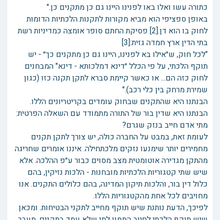
כתורה עשו ואלו באו לפנינו היינו גם כן מתקנים כן."
באופן ספציפי הוא מביא מקורות לתקנות הלכתיות הדומות
לחוק בו הוא דן.[2] פסיקת החתם סופר אומצה כמדיניות רשת
בתי הדין ארץ חמדה גזית:[3]
"לכל חוק, ש״אילו בא לפנינו, היינו גם כן מתקנים כך״ - יש
תוקף הלכתי, על פי הכלל ״דינא דמלכותא - דינא" המבחנים
לחוק כזה הם... או כאשר קיימת סברא לתקן תקנה כזו (כגון
שמירת מרחק בין כלי רכב)."
הבנתנו היא שהתקנים שבחוק עומדים בקריטריונים הללו.
הבנתנו היא שדין בור של התורה מתמודד עם השאלה הפרטית:
מתי אדם חייב בנזק שגרם?
לעומת זאת, במבט על החברה כולה, יש צורך לתקן תקנים
מחמירים יותר שימנעו נזקים מלכתחילה. איננו אומרים שחריגה
מהתקן מגדירה אוטומטית מצב מסוים כבור ע״פ ההלכה. אלא
שיש שתי קטגוריות הלכתיות מובחנות - הלכות נזיקין, בהם
כלול דין בור, והלכות תיקון המדינה, בהם כלולים התקנים. אנו
מחויבים לכל אחת מהקטגוריות הללו.
לפיכך, הדעת נותנת שיש תוקף מחייב לתקני הבטיחות. ומכאן
שיש תוקף הלכתי לחיוב הממון למי שלא עמד בתקנים, מעבר