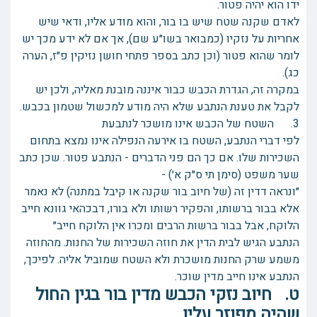
ידו הוא יהיה פטור.
לאדם שקנה שטח שיש בו בור, והוא מודע אליו, ודאי שיש
אחריות על נזקיו (כמבואר בשו״ע שם), אך אם לא ידע מכך יש
לומר שהוא פטור (וכן כתב בספר פתחי חושן נזיקין פ״ז, הערה
כג).
במקרה זה, הגדרת הכבש כבור איננה מובנת מאליה, ולכן יש
לקבל את טענת הנתבע שלא היה מודע למכשול שטמון בכבש.
3. השטח של הכבש אינו מושכר לנתבעת
לפי דברי הנתבע, השטח בו אירעה הנפילה אינו נמצא בתחום
השכירות שלו. אם כך הם פני הדברים - הנתבע פטור. שכן כתב
שער משפט (סימן תי ס״ק א׳) -
״ונראה דדין זה (של חיוב בור שקנה או קיבל במתנה) לא נאמר
אלא בבור ברשותו, והפקיר רשותו ולא בורו, דבכהאי גוונא חייב
הלוקח, אבל בבור ברשות הרבים ומכרו אין הלוקח חייב״
הנתבע הגיש לבית הדין את חוזה השכירות של החנות. מהחוזה
משמע שרק החנות מושכרת ולא השטח שמוביל אליה. לפיכך,
הנתבע אינו חייב מדין שוכר.
ט. חיוב נזקי הכבש מדין בור בגין החול
שהיה מפוזר עליו