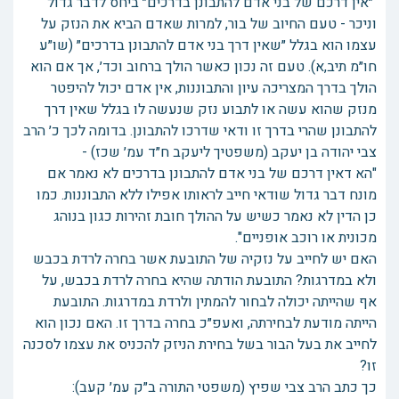
״אין דרכם של בני אדם להתבונן בדרכים״ ביחס לדבר גדול
וניכר - טעם החיוב של בור, למרות שאדם הביא את הנזק על
עצמו הוא בגלל ״שאין דרך בני אדם להתבונן בדרכים״ (שו״ע
חו״מ תיב,א). טעם זה נכון כאשר הולך ברחוב וכד׳, אך אם הוא
הולך בדרך המצריכה עיון והתבוננות, אין אדם יכול להיפטר
מנזק שהוא עשה או לתבוע נזק שנעשה לו בגלל שאין דרך
להתבונן שהרי בדרך זו ודאי שדרכו להתבונן. בדומה לכך כ׳ הרב
צבי יהודה בן יעקב (משפטיך ליעקב ח״ד עמ׳ שכז) -
"הא דאין דרכם של בני אדם להתבונן בדרכים לא נאמר אם
מונח דבר גדול שודאי חייב לראותו אפילו ללא התבוננות. כמו
כן הדין לא נאמר כשיש על ההולך חובת זהירות כגון בנוהג
מכונית או רוכב אופניים".
האם יש לחייב על נזקיה של התובעת אשר בחרה לרדת בכבש
ולא במדרגות? התובעת הודתה שהיא בחרה לרדת בכבש, על
אף שהייתה יכולה לבחור להמתין ולרדת במדרגות. התובעת
הייתה מודעת לבחירתה, ואעפ״כ בחרה בדרך זו. האם נכון הוא
לחייב את בעל הבור בשל בחירת הניזק להכניס את עצמו לסכנה
זו?
כך כתב הרב צבי שפיץ (משפטי התורה ב״ק עמ׳ קעב):