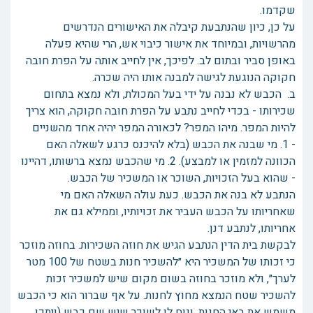
שקדמו.
על כן, כיון שהנתבעת קיבלה את האישורים הנדרשים
מהרשויות, ובמיוחד את אישור כיבוי אש, הרי שהיא פעלה
באופן סביר ובתום לב. לפיכך, אין לחייב אותה על הפרת חובה
חקוקה הנוגעת לגישה למבנה אותו היה שכרה.
ב. הכבש לא נבנה על ידי בעל המכולת, ולא נמצא בתחום
שכירותו - בכדי לחייב נתבע על הפרת חובה חקוקה, הוא צריך
להיות המפר. מיהו המפר? לכאורה המפר יהיה אחד מהשניים
- 1. מי שבנה את הכבש (בלא להיכנס כרגע לשאלה האם
הכוונה למזמין או למבצע). 2. מי שהכבש נמצא ברשותו, דהיינו
- שהוא בעל הזכויות, השוכר או המשכיר של הכבש.
הנתבע לא בנה את הכבש. כעת עולה השאלה האם מי
שאחריותו על הכבש העביר את זכויותיו, וממילא גם את
אחריותו, לנתבע דנן.
לבקשת בית הדין הנתבע הגיש את חוזה השכירות. בחוזה מוזכר
כי זכותו של המשכיר היא ״להשכיר חנות בשטח של 100 מטר
לערך״, ולא מוזכר בחוזה בשום מקום שיש למשכיר זכות
להשכיר שטח הנמצא מחוץ לחנות. על אף שברור הוא כי הכבש
משמש את באי החנות, ונוח לו לשוכר שיש שם כבש (ויתכן