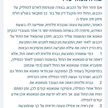
אם פוזר חול על הכבש, בצורה שגורמת לאדם להחליק על
הכבש, החול היה מקבל דין של בור. כך מתבאר בשו״ע חו״מ
סימן תיב סעיף ה.
כאמור, התובעת טענה שגברת פלונית, שסייעה לה בשעת
האירוע, סיפרה לה בשיחה מאוחרת יותר כי אחד מעובדי הנקיון
טאטא את המשטח שליד הכבש, ויתכן שהשאיר את החול על
הכבש. לאור זאת, התובעת מבקשת לתבוע את הנתבעת.
בית הדין דוחה את עילת התביעה הזאת מהסיבות הבאות:
1. כפי שאמרה התובעת, גברת פלונית לא ראתה חול, אלא
ראתה אדם מטאטא את החול במשטח הסמוך לאחר הנפילה,
ומסברא אמרה שטאטא את החול לשם (כפי שכתוב
בפרוטוקול בעמוד 5). המסקנה שבוודאי טאטא את החול גם
לכבש, ושהדבר נעשה לפני הנפילה אינה הכרחית.
2. גברת פלונית ראתה את העובד מטאטא את
החול אחרי הנפילה, והסיקה שטאטא קודם לכן, ומן הסתם
הניח את החול שם. אך היא לא יודעת אם הטאטוא אכן אירע
קודם לנפילה.
3. אין ראיה או אפילו טענה וודאית על כך שהתובעת