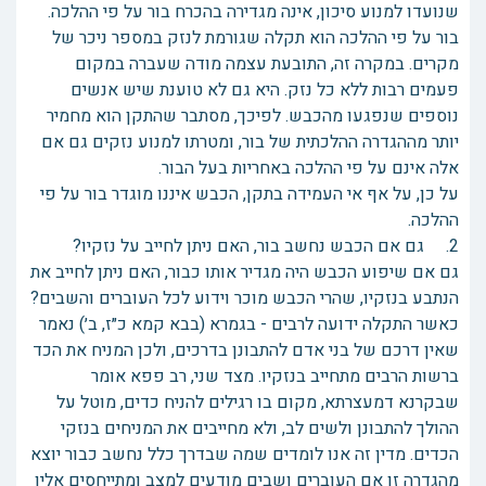
שנועדו למנוע סיכון, אינה מגדירה בהכרח בור על פי ההלכה.
בור על פי ההלכה הוא תקלה שגורמת לנזק במספר ניכר של
מקרים. במקרה זה, התובעת עצמה מודה שעברה במקום
פעמים רבות ללא כל נזק. היא גם לא טוענת שיש אנשים
נוספים שנפגעו מהכבש. לפיכך, מסתבר שהתקן הוא מחמיר
יותר מההגדרה ההלכתית של בור, ומטרתו למנוע נזקים גם אם
אלה אינם על פי ההלכה באחריות בעל הבור.
על כן, על אף אי העמידה בתקן, הכבש איננו מוגדר בור על פי
ההלכה.
2. גם אם הכבש נחשב בור, האם ניתן לחייב על נזקיו?
גם אם שיפוע הכבש היה מגדיר אותו כבור, האם ניתן לחייב את
הנתבע בנזקיו, שהרי הכבש מוכר וידוע לכל העוברים והשבים?
כאשר התקלה ידועה לרבים - בגמרא (בבא קמא כ״ז, ב׳) נאמר
שאין דרכם של בני אדם להתבונן בדרכים, ולכן המניח את הכד
ברשות הרבים מתחייב בנזקיו. מצד שני, רב פפא אומר
שבקרנא דמעצרתא, מקום בו רגילים להניח כדים, מוטל על
ההולך להתבונן ולשים לב, ולא מחייבים את המניחים בנזקי
הכדים. מדין זה אנו לומדים שמה שבדרך כלל נחשב כבור יוצא
מהגדרה זו אם העוברים ושבים מודעים למצב ומתייחסים אליו