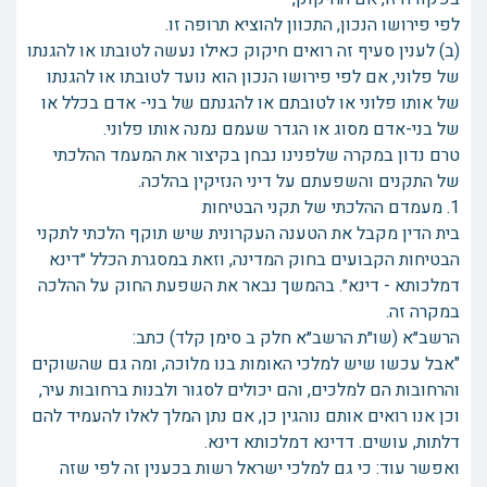
לפי פירושו הנכון, התכוון להוציא תרופה זו.
(ב) לענין סעיף זה רואים חיקוק כאילו נעשה לטובתו או להגנתו
של פלוני, אם לפי פירושו הנכון הוא נועד לטובתו או להגנתו
של אותו פלוני או לטובתם או להגנתם של בני- אדם בכלל או
של בני-אדם מסוג או הגדר שעמם נמנה אותו פלוני.
טרם נדון במקרה שלפנינו נבחן בקיצור את המעמד ההלכתי
של התקנים והשפעתם על דיני הנזיקין בהלכה.
1. מעמדם ההלכתי של תקני הבטיחות
בית הדין מקבל את הטענה העקרונית שיש תוקף הלכתי לתקני
הבטיחות הקבועים בחוק המדינה, וזאת במסגרת הכלל ״דינא
דמלכותא - דינא״. בהמשך נבאר את השפעת החוק על ההלכה
במקרה זה.
הרשב״א (שו״ת הרשב״א חלק ב סימן קלד) כתב:
"אבל עכשו שיש למלכי האומות בנו מלוכה, ומה גם שהשוקים
והרחובות הם למלכים, והם יכולים לסגור ולבנות ברחובות עיר,
וכן אנו רואים אותם נוהגין כן, אם נתן המלך לאלו להעמיד להם
דלתות, עושים. דדינא דמלכותא דינא.
ואפשר עוד: כי גם למלכי ישראל רשות בכענין זה לפי שזה