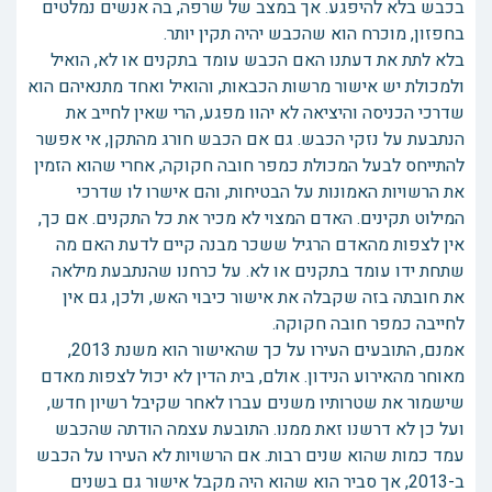
בכבש בלא להיפגע. אך במצב של שרפה, בה אנשים נמלטים
בחפזון, מוכרח הוא שהכבש יהיה תקין יותר.
בלא לתת את דעתנו האם הכבש עומד בתקנים או לא, הואיל
ולמכולת יש אישור מרשות הכבאות, והואיל ואחד מתנאיהם הוא
שדרכי הכניסה והיציאה לא יהוו מפגע, הרי שאין לחייב את
הנתבעת על נזקי הכבש. גם אם הכבש חורג מהתקן, אי אפשר
להתייחס לבעל המכולת כמפר חובה חקוקה, אחרי שהוא הזמין
את הרשויות האמונות על הבטיחות, והם אישרו לו שדרכי
המילוט תקינים. האדם המצוי לא מכיר את כל התקנים. אם כך,
אין לצפות מהאדם הרגיל ששכר מבנה קיים לדעת האם מה
שתחת ידו עומד בתקנים או לא. על כרחנו שהנתבעת מילאה
את חובתה בזה שקבלה את אישור כיבוי האש, ולכן, גם אין
לחייבה כמפר חובה חקוקה.
אמנם, התובעים העירו על כך שהאישור הוא משנת 2013,
מאוחר מהאירוע הנידון. אולם, בית הדין לא יכול לצפות מאדם
שישמור את שטרותיו משנים עברו לאחר שקיבל רשיון חדש,
ועל כן לא דרשנו זאת ממנו. התובעת עצמה הודתה שהכבש
עמד כמות שהוא שנים רבות. אם הרשויות לא העירו על הכבש
ב-2013, אך סביר הוא שהוא היה מקבל אישור גם בשנים