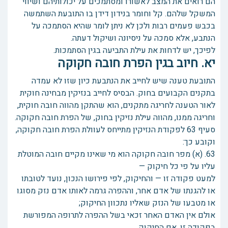
הם רואים את המצב לאשורו ומסתמכים על יכולותיהם ושיווי
המשקל שלהם. קל וחומר בנידון דידן בו התובעת השתמשה
בכבש פעמים רבות ולכן לא ניתן לומר שהיא הסתמכה על
הנתבע, אלא סמכה על ניסיונה ושיקול דעתה.
לפיכך, יש לדחות את עילת התביעה בגין הסתמכות.
יא. חיוב בגין הפרת חובה חקוקה
התובעת טענה שיש לחייב את הנתבעת כיון שזו לא עמדה
בתקנים הקבועים בחוק. הבסיס לחייב בנזיקין מבחינה חוקית
לאור הטענה לחריגה מתקנים, הוא שהתקן מהווה חובה חוקית,
וחריגה ממנו, מהווה עילת נזיקין בחוק, של הפרת חובה חקוקה.
סעיף 63 לפקודת הנזיקין מתייחס לעוולת הפרת חובה חקוקה,
וקובע כך:
63. (א) מפר חובה חקוקה הוא מי שאינו מקיים חובה המוטלת
עליו על פי כל חיקוק —
למעט פקודה זו — והחיקוק, לפי פירושו הנכון, נועד לטובתו
או להגנתו של אדם אחר, וההפרה גרמה לאותו אדם נזק מסוגו
או מטבעו של הנזק שאליו נתכוון החיקוק;
אולם אין האדם האחר זכאי בשל ההפרה לתרופה המפורשת
בפקודה זו, אם החיקוק,