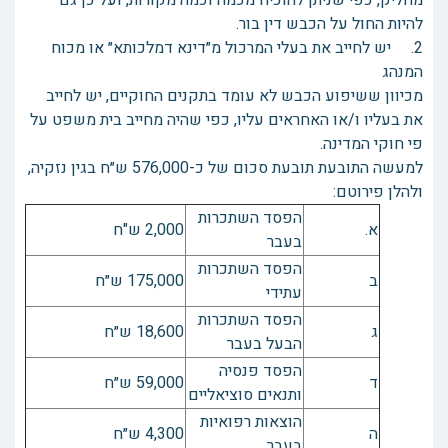
מחליק, כפי שניתן להוכיח מכמה וכמה מקורות, ועל כן גם
להיות החול על הכבש דין בור.
2. יש לחייב את בעלי המרכול מ״דינא דמלכותא״ או מכוח
המנהג
מכיוון ששיפוע הכבש לא עומד בתקנים החוקיים, יש לחייב
את בעליו ו/או האחראים עליו, כפי שהיה מחייב בית משפט על
פי חוקי המדינה.
למעשה התובעת תובעת סכום של כ-576,000 ש״ח בגין נזקיה,
ולהלן פירוטם:
הפסד השתכרות
א.
2,000 ש"ח
בעבר
הפסד השתכרות
ב
175,000 ש״ח
עתידי
הפסד השתכרות
ג
18,600 ש״ח
הבעל בעבר
הפסד פנסיה
ד
59,000 ש״ח
ותנאים סוציאליים
הוצאות רפואיות
ה
4,300 ש״ח
בעבר