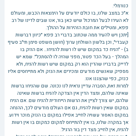
כנורמלי.
א״כ במצב שלנו, בו כולם יודעים על הימצאות הכבש, ומעולם
לא העירו לבעל המרכול שיש כאן בור, אנו שבים לדינו של רב
פפא, ומטילים את חובת הזהירות על ההולך.
[יתכן ויש להעיר ממה שכתוב בדברי רב פפא ״כיוון דברשות
קעבדי״, וכן בלשון השולחן ערוך (חושן משפט סימן תי״ב סעיף
ב) - ״הניח כד במקום שיש לו רשות להניחו... אם הוזק בו
המהלך - בעל הכד פטור, מפני שהיה לו להסתכל״. שמא יש
לדייק בדבריו שהדין הוא רק במקום שיש רשות להניח, ולא
מספיק שאנשים מודעים ומכירים את הנזק ולא מתייחסים אליו
כנזק, כפי שהצגנו אנו.
למרות זאת, הסברה עדיין נראית לנו נכונה. שם שהניחו ברשות
שאינה שלהם, ומצד הדין אין הצדקה להניח ברשות שאינה
שלהם, יש צורך לציין את הרשות הייחודית להניח שם. אם הניח
במקום שאין רשות להניח, גם אם העולם מודעים לכך, ההנחה
במקום האסור עשויה לחייב אפילו במקום בו הנזק מוכר וידוע.
אך במקרה שלנו, בו אין להתייחס למקום כמקום בו אין רשות
להניח, אין לחייב מצד דין בור הרגיל.