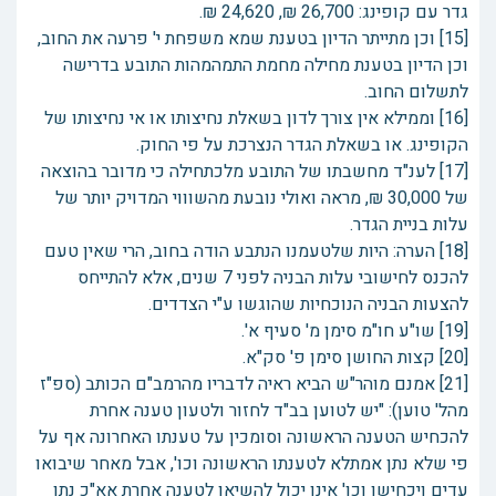
גדר עם קופינג: 26,700 ₪, 24,620 ₪.
[15] וכן מתייתר הדיון בטענת שמא משפחת י' פרעה את החוב,
וכן הדיון בטענת מחילה מחמת התמהמהות התובע בדרישה
לתשלום החוב.
[16] וממילא אין צורך לדון בשאלת נחיצותו או אי נחיצותו של
הקופינג. או בשאלת הגדר הנצרכת על פי החוק.
[17] לענ"ד מחשבתו של התובע מלכתחילה כי מדובר בהוצאה
של 30,000 ₪, מראה ואולי נובעת מהשוווי המדויק יותר של
עלות בניית הגדר.
[18] הערה: היות שלטעמנו הנתבע הודה בחוב, הרי שאין טעם
להכנס לחישובי עלות הבניה לפני 7 שנים, אלא להתייחס
להצעות הבניה הנוכחיות שהוגשו ע"י הצדדים.
[19] שו"ע חו"מ סימן מ' סעיף א'.
[20] קצות החושן סימן פ' סק"א.
[21] אמנם מוהר"ש הביא ראיה לדבריו מהרמב"ם הכותב (ספ"ז
מהל' טוען): "יש לטוען בב"ד לחזור ולטעון טענה אחרת
להכחיש הטענה הראשונה וסומכין על טענתו האחרונה אף על
פי שלא נתן אמתלא לטענתו הראשונה וכו', אבל מאחר שיבואו
עדים ויכחישו וכו' אינו יכול להשיאו לטענה אחרת אא"כ נתן