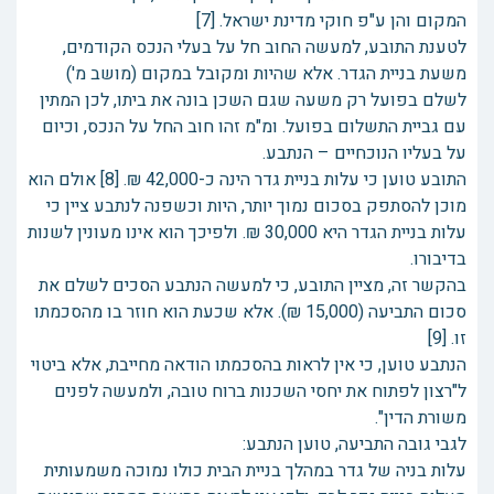
המקום והן ע"פ חוקי מדינת ישראל. [7]
לטענת התובע, למעשה החוב חל על בעלי הנכס הקודמים,
משעת בניית הגדר. אלא שהיות ומקובל במקום (מושב מ')
לשלם בפועל רק משעה שגם השכן בונה את ביתו, לכן המתין
עם גביית התשלום בפועל. ומ"מ זהו חוב החל על הנכס, וכיום
על בעליו הנוכחיים – הנתבע.
התובע טוען כי עלות בניית גדר הינה כ-42,000 ₪. [8] אולם הוא
מוכן להסתפק בסכום נמוך יותר, היות וכשפנה לנתבע ציין כי
עלות בניית הגדר היא 30,000 ₪. ולפיכך הוא אינו מעונין לשנות
בדיבורו.
בהקשר זה, מציין התובע, כי למעשה הנתבע הסכים לשלם את
סכום התביעה (15,000 ₪). אלא שכעת הוא חוזר בו מהסכמתו
זו. [9]
הנתבע טוען, כי אין לראות בהסכמתו הודאה מחייבת, אלא ביטוי
ל"רצון לפתוח את יחסי השכנות ברוח טובה, ולמעשה לפנים
משורת הדין".
לגבי גובה התביעה, טוען הנתבע:
עלות בניה של גדר במהלך בניית הבית כולו נמוכה משמעותית