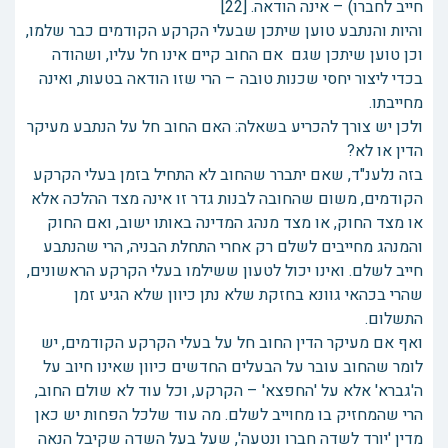
חייב לחברו) – אינה הודאה. [22]
והיות והנתבע טוען שיתכן שבעלי הקרקע הקודמים כבר שלמו,
וכן טוען שיתכן שגם אם החוב קיים אינו חל עליו, ושהודה
בכדי ליצור יחסי שכנות טובה – הרי שזו הודאה בטעות, ואינה
מחייבתו.
ולכן יש צורך להכריע בשאלה: האם החוב חל על הנתבע מעיקר
הדין או לא?
בזה נלענ"ד, שאם יתברר שהחוב לא התחיל בזמן בעלי הקרקע
הקודמים, משום שהחובה לבנות גדר זו אינה מצד ההלכה אלא
או מצד החוק, או מצד מנהג המדינה באותו ישוב, ואם החוק
והמנהג מחייבים לשלם רק אחרי התחלת הבניה, הרי שהנתבע
חייב לשלם. ואינו יכול לטעון ששילמו בעלי הקרקע הראשונים,
שהרי בכהאי גוונא בחזקת שלא נתן כיוון שלא הגיע זמן
התשלום.
ואף אם מעיקר הדין החוב חל על בעלי הקרקע הקודמים, יש
לומר שהחוב עובר על הבעלים החדשים כיוון שאינו חיוב על
ה'גברא' אלא על 'החפצא' – הקרקע, וכל עוד לא שולם החוב,
הרי שהמחזיק בו מחוייב לשלם. מה עוד שלכל הפחות יש כאן
מדין 'יורד לשדה חברו ונטעה', שעל בעל השדה שקיבל הנאה