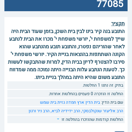
77085
תקציר
התובע בנה קיר בינו לבין בית השכן, בזמן שעוד הבית היה
שייך למשפחת י', יורשי משפחת י' מכרו את הבית לנתבע
לאחר שהוריהם נפטרו, והתובע תובע מהנתבע שהוא
הקונה השתתפות בהוצאות בניית הקיר. יורשי משפחת י'
סירבו להצטרף לדיון בבית הדין, למרות שהתבקשו לעשות
כך. לטענת הנתבע עלות הבנייה היתה נמוכה ממה שמדווח
התובע משום שהיא היתה במהלך בניית ביתו.
בתיק זה נתנו 1 החלטות.
החלטה זו הוזכרה 0 פעמים בהחלטות אחרות.
שם בית הדין:
בית הדין ארץ חמדה גזית בית שמש
הרב אליעזר שנקולבסקי,
הרב ידידיה לביא,
הרב ניר ורגון
החלטות קודמות שהוזכרו בהחלטה זו