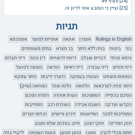
[24] סעיף 49.
[25] נציין כי הנתבע אחר לדיון זה.
תגיות
Rulings in English
אומדן
אונאה
אחריות למוצר
אסמכתא
בור
ביטוח
בניה ללא היתר
בר מצרא
בתים משותפים
גרמא וגרמי
דברים שבלב
דיווח לרשויות
דין נהנה
דיני חברות
דיני חוזים
דיני עבודה
דיני ראיות
הודאה
הוצאה לפועל
הוצאות משפט
הטעיה בעסקה
היעדר יריבות
היתר עסקא
היתר פניה לערכאות
הלוואה
הלנת שכר
המחאה (שיק)
הסכם בכפייה
הסתמכות
הערת אזהרה
הפרת הסכם
הקדש וצדקה
השבת אבידה
השכרת רכב
התחייבות
התחייבות למכר
התיישנות
זיכיון ורישיון
זכויות יוצרים
חוק המדינה
חוקי המגן
חיוב בסכום שלא נתבע
חתם מבלי להבין
טאבו
טוען ונטען
טענת השטאה
ליקויי בניה