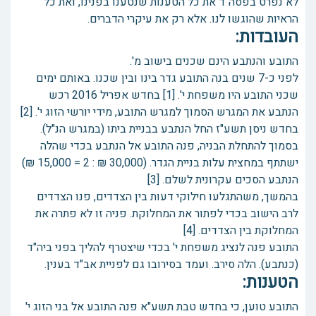
לא נפרט בפסה"ד את כל הטענות שנטענו בפנינו, ואת כל
הראיות שהוגשו לנו. אלא רק את עיקרי הדברים.
העובדות:
התובע והנתבע הינם שכנים בישוב מ'.
לפני כ-7 שנים בנה התובע גדר בינו ובין שכנו. באותם ימים
שכני התובע היו משפחת י'. [1] בחדש אפריל 2016 רכש
הנתבע את המגרש הסמוך למגרש התובע, מידי יורשי הזוג י'. [2]
בחדש ניסן תשע"ז החל הנתבע בבניית ביתו (במגרש הנ"ל).
בסמוך להתחלת הבניה, פנה התובע אל הנתבע בכדי שהלה
ישתתף במחצית עלות בניית הגדר. (30,000 ₪ : 2 = 15,000 ₪)
הנתבע הסכים עקרונית לשלם. [3]
בהמשך, משהתגלעו חילוקי דעות בין הצדדים, פנו הצדדים
לרב הישוב בכדי לפתור את המחלוקת. פניה זו לא פתרה את
המחלוקת בין הצדדים. [4]
התובע פנה לנציג משפחת י' בכדי שיצטרף להליך בפני ביה"ד
(כנתבע). הלה סירב. ועמד בסירובו גם לפניית אב"ד בענין.
הטענות:
התובע טוען, כי בחדש טבת תשע"א פנה התובע אל בני הזוג י'