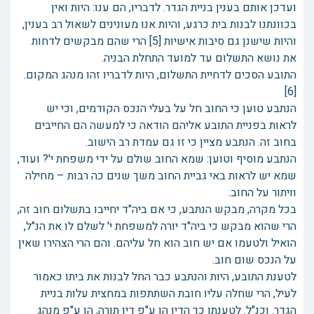
ועדכן אותם בענין בניית הגדר. לדבריו, הם ענו: היות ואין
בכוונתנו לבנות בית כרגע, והיות אנו מעונינים לשאול רב בענין,
והיות שישנן גם סיבות אישיות [5] הרי שהם מבקשים לדחות
את נושא התשלום עד למועד התחלת הבניה.
התובע הסכים לדחיית התשלום, היות לדבריו זהו מנהג המקום.
[6]
הנתבע טוען כי החוב חל על בעלי הנכס הקודמים, וכי יש
לראות בפניית התובע אליהם הודאה כי למעשה הם החייבים
בחוב זה. הנתבע מציין כי זו גם עמדת רב הישוב.
הנתבע מוסיף וטוען: שמא החוב שולם על ידי משפחת י'? ועוד,
שמא יש לראות באי גביית החוב משך שנים כה רבות – מחילה
וויתור על החוב.
בכל מקרה, מבקש הנתבע, כי אם ביה"ד יחייבו בתשלום חוב זה,
הרי שהוא מבקש כי ביה"ד יורה למשפחת י' לשלם לו את הנ"ל,
הואיל ולטעמו אם יש חוב הוא חל עליהם. והם הרי הצהירו שאין
על הנכס שום חוב.
לטענת התובע, היות והנתבע כבר החל לבנות את ביתו כאמור
לעיל, הרי שחלה עליו חובת השתתפות במחצית עלות בניית
הגדר. וכנ"ל. לטענתו כך הדין הן ע"פ דין תורה, הן ע"פ מנהג