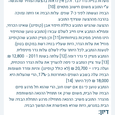
מעלות בניית גדר לבד. ולכן אין לראות בהצעת המחיר שהוגשה
ע"י התובע משום חישוב מתאים. [10]
הבניה נעשתה לפני כ-7 שנים. עלות הבניה אז היתה נמוכה
בהרבה מההצעה שצירף התובע.
ההצעה שהגיש התובע כוללת חיפוי אבן (קופינג) שאינו הכרחי,
וממילא הנתבע אינו חייב לשלם עבורו (התובע טוען שהחיפוי
הינו מחויב מסיבות בטיחותיות.[11] וכן מציין התובע שהקופינג
מוזיל את עלות הגדר, היות שעליו בנויה רשת במקום בטון).
לטענת הנתבע, לכל היותר עליו לשלם עלות גדר מינימלית.
הנתבע מציין כי גדר דומה [12] עלתה בשנת 2011 - 12,800 ₪.
[13] עוד ציין הנתבע כי ניסה להעריך את עלות הגדר הנוכחית,
ועלה בידו – 20,700 ₪ (לא כולל קופינג). והיות ומדד תשומות
הבניה עלה בשבע השנים האחרונות ב-17%, הרי שהעלות היא
18,000 ₪ לכל היותר. [14]
הנתבע טוען כי גם אם ישנו חוב, הרי שהוא חל מרגע סיום
הבניה של הבית, משום שרק אז תתחיל ההנאה המשותפת
מהגדר. התובע משיב: ההנאה מתחילה מרגע התחלת הבניה של
הבית במגרש, היות שהיא מאפשרת את המשך הבניה.
דיון: