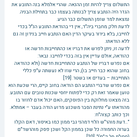
התשלום צריך להיות זמן ההנאה. שהרי אלמלא בנה התובע את
הגדר היה הנתבע צריך לבנותה בעצמו כבר בתחילת הבניה.
נמצאת למד שזמן התשלום כבר הגיע.
לדעת חלק מחברי ביה"ד, אין די בהודאת התובע הנ"ל בכדי
לחייבו, בלא בירור בעיקר הדין האם הנתבע חייב בנידון זה גם
ללא הודאתו.
לדעה זו, ניתן לפרש את דבריו או כהתחייבות חדשה או
כהודאה, אולם עדיין אין בזה בכדי לחייבו. נבאר:
אם נפרש דבריו של הנתבע כהתחייבות חדשה (ולא כהודאה
בחוב שהוא כבר חייב בו), הרי שזו לא נעשתה ע"פ כללי
התחייבות – בעדים או בשטר. [19]
אם נפרש שדברי הנתבע הם הודאה בחוב קיים, הרי שכעת הוא
טוען שאמר זאת רק כדי לפתוח יחסי שכנות טובים עם התובע.
בזה מצאנו מחלוקת בין הפוסקים, האם יכול אדם לחזור בו
מהודאתו ע"י נתינת הסבר משכנע מדוע הודה בעבר – אמתלא.
וכך כותב קצוה"ח:
"...דעת מוהר"ש הלוי דמהני גבי ממון כמו באיסור, דאם הקלו
בערוה החמורה כל שכן בממון הקל ושכן פסק מוהרשד"ם
(חחו"מ סי' ק"פ)". [20]