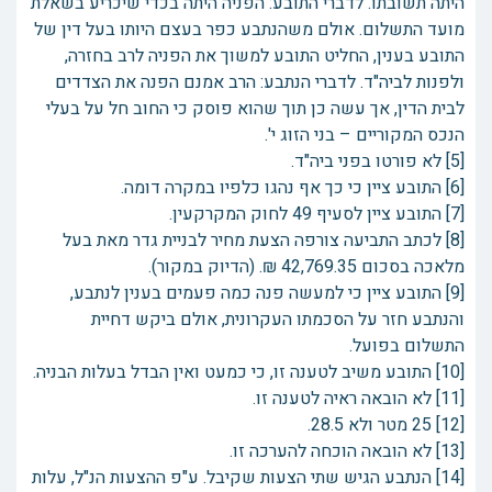
היתה תשובתו. לדברי התובע: הפניה היתה בכדי שיכריע בשאלת
מועד התשלום. אולם משהנתבע כפר בעצם היותו בעל דין של
התובע בענין, החליט התובע למשוך את הפניה לרב בחזרה,
ולפנות לביה"ד. לדברי הנתבע: הרב אמנם הפנה את הצדדים
לבית הדין, אך עשה כן תוך שהוא פוסק כי החוב חל על בעלי
הנכס המקוריים – בני הזוג י'.
[5] לא פורטו בפני ביה"ד.
[6] התובע ציין כי כך אף נהגו כלפיו במקרה דומה.
[7] התובע ציין לסעיף 49 לחוק המקרקעין.
[8] לכתב התביעה צורפה הצעת מחיר לבניית גדר מאת בעל
מלאכה בסכום 42,769.35 ₪. (הדיוק במקור).
[9] התובע ציין כי למעשה פנה כמה פעמים בענין לנתבע,
והנתבע חזר על הסכמתו העקרונית, אולם ביקש דחיית
התשלום בפועל.
[10] התובע משיב לטענה זו, כי כמעט ואין הבדל בעלות הבניה.
[11] לא הובאה ראיה לטענה זו.
[12] 25 מטר ולא 28.5.
[13] לא הובאה הוכחה להערכה זו.
[14] הנתבע הגיש שתי הצעות שקיבל. ע"פ ההצעות הנ"ל, עלות