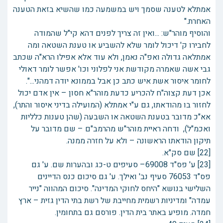
אמתלא לטענה שסמך ויש במשמעה כמו שהשיא בזאת הטענה
האחרת."
והוסיף מוהר"ש: ...ואין זה צריך לפנים דהא קי"ל שהמודה
לחבירו ק' דיכול לומר שלא להשביע או טענת השטאה ומה
אמתלאה גדולה ואפ"ה נאמן, ולא עוד אלא אפילו הרא"ה שכתב
גבי אשה שאמרה מקודשת אני לפלוני וכו' אפשר לומר דאולי
לחומר איסור אשת איש כתב כן אבל בממונא יודה דמהני...".
אכן דעת קצוה"ח להכריע כדעת מוהר"א חסון – אין אדם יכול
לחזור בו מהודאתו, גם ע"י אמתלא (המועילה בדיני איסור והתר),
אא"כ מדובר בטענת השטאה או השבעה (שהן טענות כלליות
ואכמ"ל), ודחה ראיית מוהר"ש מהרמב"ם – שם מדובר על
תיקון הודאתו הראשונה – ולא על חזרה ממנה.
[22] שם סק"א.
[23] ע' פס"ד 69008– סעיפים ט-כג ובהערות שם. ע' גם
פס"ד 76053 סעיף נב' ואילך. ע' גם סיכום כנס הדיינים
השלישי בנושא "היחס לחוקי המדינה". סיכום המהווה "נייר
עמדה" ומדיניות רשמית מחייבת של רשת בתי הדין גזית – ארץ
חמדה. מופיע באתר בית הדין. פורסם גם בתחומין.