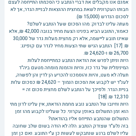
אמנם אנו מקבלים את דברי הנתבע כי הסכמתו התייחסה לעצם
חבותו העקרונית לשאת במחצית ההוצאות לבניית הגדר, אך לא
לסכום הנדרש (15,000 ₪).
מעתה עלינו לבדוק: מהו הסכום שעל הנתבע לשלם?
כאמור, התובע הביא בפנינו הצעת מחיר בגובה 42,000 ₪, אלא
שאינו תובע ליישמה, אלא רק מחצית מעלות גדר של 30,000
₪. [17] הנתבע הגיש שתי הצעות מחיר לגדר עם קופינג:
26,700 ₪ ו-24,620 ₪.
היות וניתן לפרש את הודאת הנתבע כמתייחסת לעלות
המינימלית של גדר כזו, והיות והזמנת מומחה מטעם ביה"ד
תעלה לא מעט, והיות והוסמכנו להכריע הן לדין והן לפשרה,
לענ"ד יש לקבוע את הסכום הנמוך – 24,620 ₪ כסכום עלות
בניית הגדר. ולפיכך על הנתבע לשלם מחצית סכום זה =
12,310 ₪. [18]
היות וחיובו של הנתבע נובע מחמת הודאתו, אין עלינו לדון מתי
הוא זמן התשלום באופן עקרוני. כל שעלינו לקבוע מהו זמן
התשלום שהנתבע התייחס אליו בהודאתו?
בזה נלע"ד שצודק הנתבע. הלה לא הודה בשום שלב שחובה
עליו לשלם ברגע שנתבקש לעשות כן ע"י התובע. ואם כן זמן