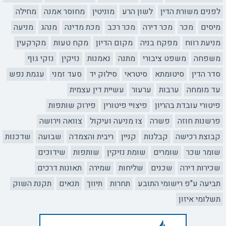
לפנים משורת הדין
לשון הרע
מוניטין
מחוסר אמנה
מחילה
מיסים
מכר
מכר דירה
מכר רכב
מכת מדינה
מנהג
מניעה
מניעת רווח
מפקח בניה
מקום הדיון
מקח טעות
מקרקעין
משפחה
משפט ציבורי
מתנה
נאמנות
נזיקין
נזקי גוף
סדר הדין
סיטומתא
סיטראי
סילוק יד
סעד זמני
עגמת נפש
עד מומחה
ערבות
ערעור
עשיית דין עצמית
פיטורי עובדת בהריון
פיצויי פיטורין
פירוק שותפות
פרשנות חוזה
פשרה
צו מניעה ועיקול
צוואה וירושה
קבוצת רכישה
קבלנות
קניין
ריבית והצמדה
שבועה
שדכנות
שומר שכר
שומרים
שומת נזיקין
שותפות
שידוכים
שכירות דירה
שכנים
שליחות
שמירה
תאונות דרכים
תביעה ע"פ רישומי התובע
תחרות
תיווך
תנאים
תקנת השוק
תשלומי איזון