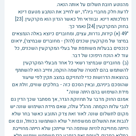
מהנוטע חובת תשלום על אותה הנאה.
לדעת חלק מחברי ביה"ד, יש לחייב את הנתבע מטעם דינא
דמלכותא דינא. ובוודאי חל כאשר הנדון הוא מקרקעין. [23]
בחוק המקרקעין [24] נאמר כך:
"49 (א) קירות, גדרות, עצים, ומחוברים כיוצא באלה הנמצאים
במיצר של מקרקעין שכנים (להלן - מחוברים שבמיצר), יראום
כנכסים בבעלות משותפת של בעלי המקרקעין השכנים, כל
עוד לא הוכח היפוכו של דבר.
(ב) מחוברים שבמיצר רשאי כל אחד מבעלי המקרקעין
להשתמש בהם למטרה שלשמה הוקמו, וחייב הוא להשתתף
בהוצאות הדרושות כדי להחזיקם במצב תקין לפי שיעור
שהוסכם ביניהם, ובאין הסכם כזה - בחלקים שווים, זולת אם
מידת השימוש בהם היתה שונה."
אמנם החוק מדבר על תחזוקת הגדר, אך מסתבר שכך הדין גם
לגבי עלות הקמתה. מהנ"ל עולה, שאם מידת השימוש שונה יש
מקום לתשלום שונה. לאור זאת צדק התובע כאשר בחר שלא
לגבות את התשלום ממשפחת י' שלא השתמשו בכותל, וגם אם
הייתה מחוייבת להיות שותפה הרי שייתכן שלא הייתה מחוייבת
במלוא הסכום. לעומת זאת הנתבע הרי משתמש שימוש מלא