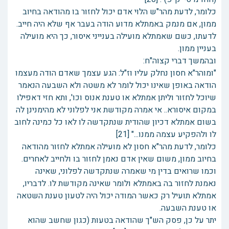
כלומר, לדעת מהר"ש הלוי אדם יכול לחזור בו מהודאה בחיוב
ממון, אם מנמק באמתלא מדוע הודה בעבר אף שלא היה חייב.
לדעתו, כשם שאמתלא מועילה בענייני איסור, כך היא מועילה
בעניין ממון.
ובהמשך דברי קצוה"ח:
"ומוהר"א חסון נחלק עליו וז"ל: הגע עצמך שאדם הודה מעצמו
הודאה באופן שאינו יכול לומר לא משטה ולא השבעה הנאמר
שיוכל לחזור וליתן אמתלא או טענת אנוס וכו', ותא חזי דאפילו
במקום איסורא.. אי אמרה מקודשת אני לפלוני לא מהימנינן לה
בשום אמתלא דכיון שהודית שנתקדשה לו לאו כל כמינה לחוב
לו ולהפקיע עצמה ממנו..." [21]
כלומר, לדעת מהר"א חסון לא מועילה אמתלא לחזור מהודאה
בחיוב ממון, משום שאין אדם נאמן לחזור בו ולחייב לאחרים.
וכמו שרואים בדין מי שאמרה שנתקדשה לפלוני, שאינה
נאמנת לחזור בה באמתלא ולומר שאינה מקודשת לו. לדבריו,
אמתלא תועיל רק כאשר המודה יכול היה לטעון טענת השטאה
או טענת השבעה.
יתר על כן, פסק הש"ך שהודאה בטעות (כגון שחשב שהוא