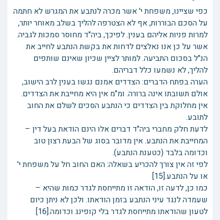
כפי שציינו, משפחת י' אשר מכרה לנתבע את המגרש לא חתמה
על הסכם הבוררות, אף לא הצטרפה להליך בשלב מאוחר יותר,
למרות פניות אליהם בענין. לפיכך, ביה"ד מחוסר סמכות לגביה.
אשר על כן אנו נאלצים לדחות את בקשת הנתבע לחייב את
הנ"ל בסכום התביעה. למותר לציין שכיון שאינם שותפים
להליך, לא נשמעו כלל דבריהם.
הערה בפתח הדברים: הצדדים אמנם נגשו בענין לרב הישוב,
אולם תשובתו אינה ברורה. ומ"מ אין היא מחייבת את הצדדים.
אין מחלוקת בין הצדדים כי הנתבע הסכים לשלם את החוב
לתובע.
לדעת חלק מחברי ביה"ד דברים אלו הינם הודאת בעל דין –
המחייבת את הנתבע. אין מדובר בסוג של הבעת רצון טוב
וכדומה בלבד (כטענת הנתבע).
לפי זה אין צורך להכריע בשאלה: האם החוב חל על משפחת י'
או על הנתבע.[15]
כמו כן, לדעה זו, הודאה זו מתייחסת לגדר כמות שהיא –
שעמדה לנגד עיני הנתבע בזמן הודאתו. ולכן לא ניתן כיום
לטעון שהודאתו מתייחסת לגדר בלי קופינג וכדומה.[16]