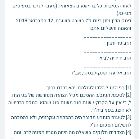
לאור הנסיבות, כל צד ישא בהוצאותיו. (מעבר לנזכר בסעיפים
מט-נא)
פסק הדין ניתן ביום כ"ז בשבט תשע"ח, 12 בפברואר 2018
והאמת והשלום אהבו
_________________
הרב ניר ורגון
_________________
הרב ידידיה לביא
_________________
הרב אליעזר שנקולבסקי, אב"ד
[1] בני הזוג י' הלכו לעולמם. יהא זכרם ברוך.
[2] לטענת הנתבע: ההסכם מכיל הצהרה מפורשת של בני הזוג
י', כי אין על הקרקע שום חוב משום סוג שהוא. הסכם הרכישה
לא הוצג בפני ביה"ד.
[3] לטענת הנתבע מדובר היה בהסכמה עקרונית, ולא בהסכמה
לתשלום הסכום הנ"ל.
[4] הצדדים חלוקים בשאלה מה היתה מטרת הפניה לרב, ומה