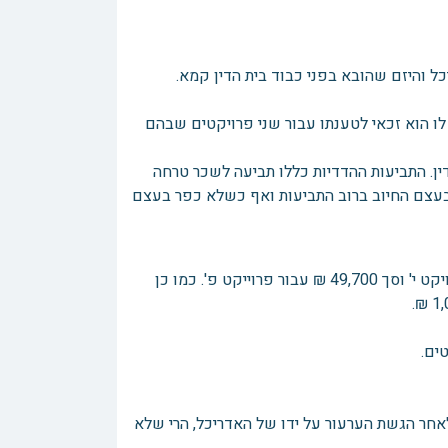
כל והיזם שהובא בפני כבוד בית הדין קמא.
לו הוא זכאי לטענתו עבור שני פרויקטים שבהם
ין. התביעות ההדדיות כללו תביעה לשכר טרחה
 בעצם החיוב ברוב התביעות ואף כשלא כפר בעצם
בתאריך 08/2/24 בית הדין קמא חייב את היזם לשלם סך 12,000 ₪ עבור פרויקט י' וסך 49,700 ₪ עבור פרוייקט פ'. כמו כן
אחר הגשת הערעור על ידו של האדריכל, הרי שלא