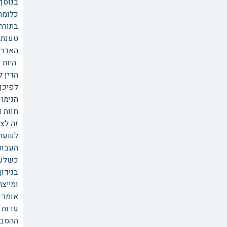
בנוסף 
כלומר
בתורת
טענת 
האדרי
היות 
הדין ל
לפיכך
הנימו
העבוד
כשלעצ
בנידו
ומייצר
אומדנא
עדות 
ההסבר