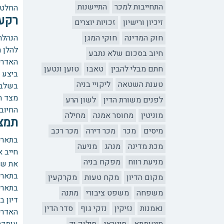
התחייבות למכר
התיישנות
החלטה
רקע
זיכיון ורישיון
זכויות יוצרים
חוק המדינה
חוקי המגן
הנהלת 
להלן 
חיוב בסכום שלא נתבע
האדרי
חתם מבלי להבין
טאבו
טוען ונטען
ביצע ע
טענת השטאה
ליקויי בניה
בשלב 
מצד ה
לפנים משורת הדין
לשון הרע
החיוב
מוניטין
מחוסר אמנה
מחילה
תמצי
מיסים
מכר
מכר דירה
מכר רכב
מכת מדינה
מנהג
מניעה
חייב א
מניעת רווח
מפקח בניה
את שא
בתאריך 15/2/24 הגיש האדריכל ערעור כנגד החלטת בית ה
מקום הדיון
מקח טעות
מקרקעין
בתאריך 2/6/24 הגיש היזם לבית הדין מענה לערעור וב
משפחה
משפט ציבורי
מתנה
דיון ב
נאמנות
נזיקין
נזקי גוף
סדר הדין
האדרי