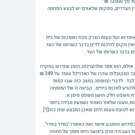
1 ₪.''
בין הצדדים, ספקות שלאורם יש לבצע הפחתה
אומדנא ועל טענת הצדק מכח הסמכות של בית
שאין מקום להיכנס לדיון בדבר כשרותו של העד.
זם בדבר כשרותו של העד.
וות דעת המומחה היא שהעבודה שביצע האדריכל היא זו המוזכרת בסעיף 2. אולם, הוא אמר שלהערכתו, הזמן שנדרש במקרה
זה לצורך ביצוע השינויים מוערך על ידו בכ 20 שעות עבודה. לפי מדרגות השכר המקובלות שכרו של האדריכל עומד על 349 ₪
ן שהשכר המתאים לעבודה שבוצעה נאמד בסך של כ 6,980 ₪ בלבד. לדברי המומחה במצב כזה שבו כמות
הגיע לסכום ביניים. קביעה זו של המומחה
רח משפט חלק חושן משפט סימן א.
עות, טענה שלאור האמור נשמעת סבירה ביותר
א לטובת טענת היזם שאכן התבצע שיח כזה[1].
ירוש והתובע אישר זאת באומרו 'בסדר בסדר'.
ל העבודה טרם ביצועה היות וסמך על החוזה