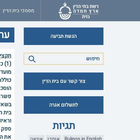
מסמכי בית הדין
ערע
הגשת תביעה
תקצי
(1)
מועד 
כוללת
צור קשר עם בית הדין
פשרה 
לתשלום אגרה
בית ה
וראיו
תגיות
ספק ס
Rulings in English
אומדן
אונאה