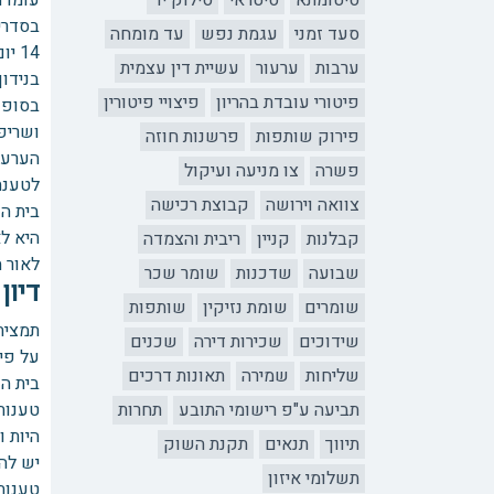
סיטומתא
סיטראי
סילוק יד
עומדת 
סעד זמני
עגמת נפש
עד מומחה
14 יום'.
ערבות
ערעור
עשיית דין עצמית
בנידון
פיטורי עובדת בהריון
פיצויי פיטורין
בסופו 
פירוק שותפות
פרשנות חוזה
הערעו
פשרה
צו מניעה ועיקול
לטענת
צוואה וירושה
קבוצת רכישה
בית ה
היא לא
קבלנות
קניין
ריבית והצמדה
לאור ה
שבועה
שדכנות
שומר שכר
דיון
שומרים
שומת נזיקין
שותפות
תמצית
שידוכים
שכירות דירה
שכנים
על פי חוו
שליחות
שמירה
תאונות דרכים
בית ה
תביעה ע"פ רישומי התובע
תחרות
טענות
היות 
תיווך
תנאים
תקנת השוק
יש לה
תשלומי איזון
טענות