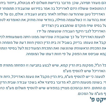
הם מעורר תמיהה, שכן מדובר בדרישת תשלום לא מבוטלת, בייחוד ביחס
 הווטסאפ ששלח היזם לאדריכל בה אמר בפירוש שהעבודה תתומחר לפ
האדריכל טען שההודעה נשלחה לאחר ביצוע העבודה. אולם, גם על פי ט
ראות בהודעה זו כשלעצמה מחילה, בוודאי שזה מחזק את האומדנא לט
ל בסיס שיח מוקדם שהתבצע בין הצדדים.
האדריכל לגבי היקף העבודה שנעשתה על ידו
 לטענת האדריכל על כך שהעבודה שנדרשה ממנו היתה משמעותית לכל או
קבל את טענתו. בדיוק בשביל זה בית הדין הזמין חוות דעת של מומחה 
את התכנית הראשונית שהוגשה ואת התכנית המעודכנת לעל בסיסי הנתוני
קמא שביסס את הפסק על פי חוות דעתו של המומחה.
כל הנ"ל, מסקנת בית הדין קמא, שיש לבצע בתביעה זו הפחתה מתורת פשר
האדריכל שיש להוסיף מע"מ
 לטענה כי יש להוסיף מע"מ, בית הדין מקבל את טענת האדריכל, היו
י. בשונה מטענת היזם, לא מדובר בפיצוי אלא בשכר עבודה שבית הד
 החתום. היות ובהסכם מצויין במפורש שיש להוסיף תשלום מע"מ כחוק
ף מע"מ על הסכום.
יקט פ'