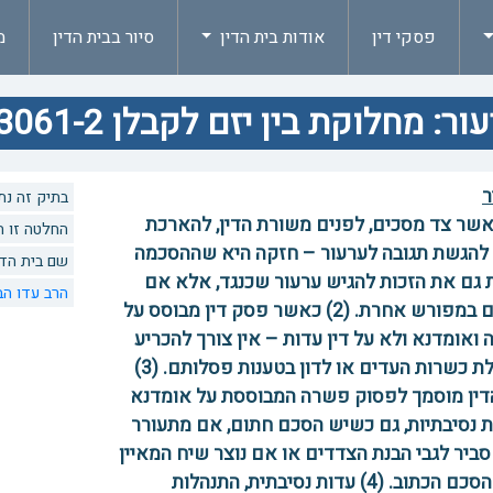
פסקי דין
אודות בית הדין
סיור בבית הדין
מ
ור: מחלוקת בין יזם לקבלן 83061-2
ר
בתיק זה נתנו 5 החלטות. לצפיה בהחלט
 כאשר צד מסכים, לפנים משורת הדין, להארכת
החלטה זו הוזכרה 0 פעמים
להגשת תגובה לערעור – חזקה היא שההסכמה
שם בית הדי
 גם את הזכות להגיש ערעור שכנגד, אלא אם
הרב עדו הב
הוסכם במפורש אחרת. (2) כאשר פסק דין מבוסס על
ואומדנא ולא על דין עדות – אין צורך להכריע
בשאלת כשרות העדים או לדון בטענות פסלותם. (3)
דין מוסמך לפסוק פשרה המבוססת על אומדנא
ת נסיבתיות, גם כשיש הסכם חתום, אם מתעורר
ביר לגבי הבנת הצדדים או אם נוצר שיח המאיין
את ההסכם הכתוב. (4) עדות נסיבתית, התנהלות