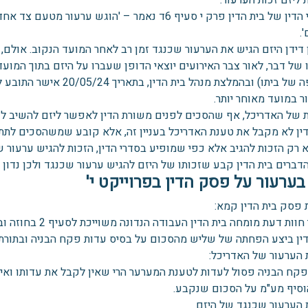
ליזם זכות הערעור.
בסדרי הדין של בית הדין פרק י סעיף 6ד נאמר – 'הו
 דידן היזם הגיש את הערעור שכנגד זמן רב לאחר המועד הנקוב. אולם, ל
של דבר, לאור צבר האירועים יוצאי הדופן שעברו על היזם בתוך המועד
ושריפה של ביתו) ובהמלצת מנ
ר במועד מאוחר יותר.
 של האדריכל, אף שהסכים לפנים משורת הדין לאפשר ליזם להשיב לער
דין לא מקבל את טענת האדריכל בעניין זה, אלא קובע שמשהסכים לתת 
 רק הזכות להגיב אלא כפי שמופיע בסדרי הדין, הזכות להגיש ערעור ש
דברים בית הדין קבע שזכותו של היזם להגיש ערעור שכנגד ולכן נדון 
 בערעור על פסק הדין בפרוייקט י'
 פסק בית הדין קמא:
ת דעת מומחה בית הדין העבודה הנדונה משוייכת לסעיף 2 בחוזה ובחוזה נקבע שבגינו ישולם סך 18,000 ₪
דין ביצע הפחתה של שליש מהסכום על בסיס עדות פקח הבניה ובתורת
 הערעור של האדריכל:
ופקח הבניה פסול לעדות לטענת המערער הרי שאין לקבל את עדותו ואי
וסיף מע"מ על הסכום שנקבע.
 הערעור שכנגד של היזם