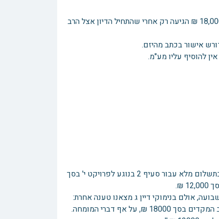
חיזק את טענתו על בסיס הודעת ווטסאפ שמראה שדרישת התשלום בגובה 18,000 ₪ הגיעה רק אחרי שהתחיל הדיון אצל הרב
ין להוסיף עליו מע"מ.
בנימוקי בית הדין מצאנו את דעת המיעוט שהסיקה שאכן יש לחייב את היזם בתשלום מלא עבור סעיף 2 בנוגע לפרויקט י' בסך
ועה, אולם בנימוקי דיין ג מצאנו טענה אחרת:
''בשל המחלוקת על העובדות, מתעוררים ספקות בענין, ולא מוחלט דבר החיוב המקדים בסך 18000 ₪, על אף דברי המומחה.