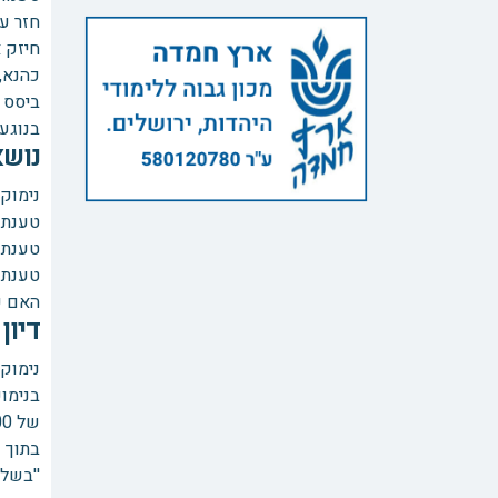
חזר ע
כהנא,
ביסס את ט
בנוגע 
נושא
נימוקי
טענת 
טענת 
טענת 
האם ע
דיון
נימוקי
של 18,000 ₪, ולעומת זאת דעת הרוב סברה שיש לבצע הפחתה של שליש לסך 12,000 ₪.
בתוך ד