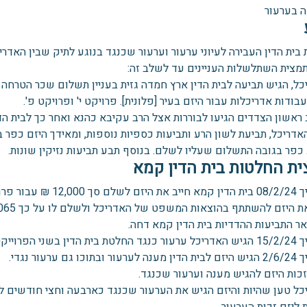
 בערעור
בית הדין העבירה לעיוני ערעור וערעור שכנגד בנוגע לתיק שבין האדרי
תמצית השתלשלות העניינים עד לשלב זה:
כל, הגיש תביעה לבית הדין ארץ חמדה גזית בעניין תשלום שכר הטרחה 
בודות אדריכלות עבור היזם בעיר [פלונית]. פרויקט י' ופרויקט פ'.
ראשון הצדדים הגיעו לבוררות אצל הרב עקיבא כהנא ואחר כך לבית הד
אדריכל, תביעת לשון הרע ותביעות כספיות נוספות, ומאידך היזם כפר
 כפר בגובה התשלום שעליו לשלם. בנוסף תבע תביעות נזיקין שונות.
ת החלטות בית הדין קמא
ת היזם להשתתף בהוצאות המשפט של האדריכל ולשלם לו על כך 1,065 ₪.
ר התביעות ההדדיות בית הדין קמא דחה.
דין בשני הפרוייקטים.
תוכו גם ערעור נגדי.
זכות היזם להגיש מענה וערעור שכנגד.
כל טען שהיות והיזם הגיש את הערעור שכנגד כארבעה וחצי חודשים ל