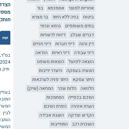
הצדדי
אחריות למוצר
אסמכתא
בור
מספק
ביטוח
בניה ללא היתר
בר מצרא
חותכת
בתים משותפים
גרמא וגרמי
דברים שבלב
דיווח לרשויות
דין נהנה
דיני חברות
דיני חוזים
דיני עבודה
דיני ראיות
הודאה
בס"ד,
הוצאה לפועל
הוצאות משפט
/2024
תיק מס' -2
הטעיה בעסקה
היעדר יריבות
היתר עסקא
היתר פניה לערכאות
הלוואה
הלנת שכר
המחאה (שיק)
בעניין
הסכם בכפייה
הסתמכות
התובע
המער
הערת אזהרה
הפרת הסכם
לבין
הקדש וצדקה
השבת אבידה
הנתבע
השכרת רכב
התחייבות
המשיב