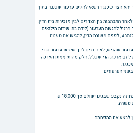
גש ערעור מטעם צד אחד יהא הצד שכנגד רשאי להגיש ערעור שכנגד בתוך
אחר התכתבות בין הצדדים לבין מזכירות בית הדין,
 הרגיל להגשת הערעור (לידת בת, שירות מילואים
הל בית הדין, בתאריך 20/05/24 אישר התובע לנתבע, לפנים משורת הדין, להגיש את טענות
עור שהגיש, לא הסכים לכך שיגיש ערעור נגדי.
ליזם ארכה, הרי שכנ"ל, חלק מהותי ממתן הארכה
כנגד.
בשני הערעורים.
 פשרה.
ן לבצע את ההפחתה.