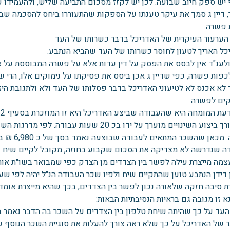
יש ספק חיוב שבועה. לכן יש לקזז מסכום התביעה שליש, ולהעמידו על סך 2000
, דיין ג סמך את עיקר טענתו על הספקות שהתעוררו ביחס להסכמה ש
 פשרה.
הערעור העיקרית של האדריכל בדבר כשרותו של העד
כל האריך לטעון לחוסר כשרותו של העד שהביא הנתבע.
ולענ"ד אין לבסס את הפסק על דין עדות אלא על פשרה המבוססת על 
כפות פשרה, כפי שדיין ג אכן ביסס את פסיקתו על נימוקים אלו, הרי 
 לא אכנס לא לטיעוני האדריכל בדבר פסלותו של העד ולא ולתגובת הי
קים לפשרה
ח
לשעה. מכא
ה שנדרשה לא מצדיקה את הסכום שקבוע בחוזה, מקובל לקיים שיח ול
מה מייצרת עילה לפשר בין הצדדים מן הצדק כפי שמבואר בשו"ת או
ן דידן הנתבע טוען שהתקיים שיח ולפיו שכר העבודה הנ"ל יהיה לפי ש
ת סיבה חזקה שלאורה נכון לפשר בין הצדדים, בכך שהיא מייצרת אומדנ
 זו מגובה גם בראיות הנסיבתיות הבאות:
העד על כך שהיתה שיחת טלפון בין הצדדים על השכר בה הדבר נאמר בפ
 של האדריכל על כך שלא ראה צורך להעלות את סוגיית השכר הנוסף ע