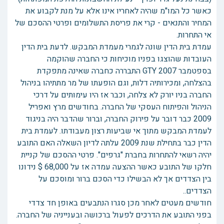
כאשר כל המו"מ שהיה לאחריו אינו אלא על מנת לקבוע את
המחיר והתנאים - קרי את פריסת התשלומים ופרטי ההסכם של
אי התחרות.
עמדת בית הדין שונה לגמרי מעמדת המבקש. לדעת בית הדין
העובדות שהוצגו בפניו מוכיחות כי החברה שהוקמה
בספטמבר 2007 GTY התבררה כחברה שאינה מתפקדת
בהצלחה, ומכירותיה דלות, וגם הופעתו של מר מתתיהו בניהול
החברה בניו יורק לא צלחה, וכבר אז היו עימותים על דרכי
הניהול והפיתוח העסקי של החברה. בחודשים מרץ ואפריל
2009 כבר דובר על פירוק החברה, וברור שהדבר היה בניגוד
לעמדת המבקש מתוך אי שביעות רצון מעבודתו. לעמדת בית
הדין כבר בתחילת שנת 2009 עלתה לדיון השאלה האם התובע
יהיה רשאי להתחרות בחברת "גרפים". פרטי ההסכם של קניית
חלקו של התובע כאשר ההצעה עמדה אז על 68,000 $ נידונו
בין הצדדים אך לא הבשילו כדי הסכם ברור ומוסכם על
הצדדים..
חודשים מעטים לאחר מכן סגרו הנתבעים באופן חד צדדי
בפני התובע את הדרכים לפעול ברכושה ובענייניה של החברה.