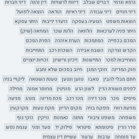
גרמא וגרמי
דברים שבלב
דיווח לרשויות
דין נהנה
דיני חברות
דיני חוזים
דיני עבודה
דיני ראיות
הודאה
הוצאה לפועל
הוצאות משפט
הטעיה בעסקה
היעדר יריבות
היתר עסקא
היתר פניה לערכאות
הלוואה
הלנת שכר
המחאה (שיק)
הסכם בכפייה
הסתמכות
הערת אזהרה
הפרת הסכם
הקדש וצדקה
השבת אבידה
השכרת רכב
התחייבות
התחייבות למכר
התיישנות
זיכיון ורישיון
זכויות יוצרים
חוק המדינה
חוקי המגן
חיוב בסכום שלא נתבע
חתם מבלי להבין
טאבו
טוען ונטען
טענת השטאה
ליקויי בניה
לפנים משורת הדין
לשון הרע
מוניטין
מחוסר אמנה
מחילה
מיסים
מכר
מכר דירה
מכר רכב
מכת מדינה
מנהג
מניעה
מניעת רווח
מפקח בניה
מקום הדיון
מקח טעות
מקרקעין
משפחה
משפט ציבורי
מתנה
נאמנות
נזיקין
נזקי גוף
סדר הדין
סיטומתא
סיטראי
סילוק יד
סעד זמני
עגמת נפש
עד מומחה
ערבות
ערעור
עשיית דין עצמית