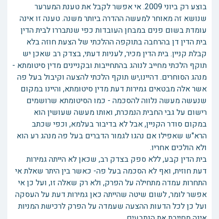
בוצע רק ביוני 2009. אי אפשר לקבל את טענת המערער
שנושא זה מאוחר למעשה ההדרה ביותר משנה. טענה זו אינה
עומדת בשום פנים במבחן העובדות כפי שנתבררו לבית הדין
בית הדין דן בהרחבה בתוקפה ההלכתי של הצעת חוזה בלא
קבלת קניין. בית הדין מכיר, לעניות דעתי, בצדק רב שאכן יש
תוקף הלכתי מחייב לנוהג בהתחייבות ובקניינים מדין סיטומתא -
מנהג הסוחרים. דהיינו,יש תוקף הלכתי להצעה וקיבול בעל פה
אשר אלה מבטאים גמירות דעת מדין סיטומתא, והיינו במקום
שנעשה מעשה נלווה להסכמה - כמו הסיטומתא שרושמים
רישום על גבי החבית הנמכרת, ואותו מעשה שעושין הוא
במקום סודר הקניין, אבל לא בדיבור בעלמא, וכפי שכתב
הרא"ש שאפילו אם נהגו לגמור הדברים בעל פה מנהג רע הוא
ולא הולכים אחריו.
בית הדין קבע, ללא ספק בצדק רב, שכאן לא הייתה גמירות
דעת חוזית, ואף לא הסכמה בעל פה- כאשר בין היתר שאלת אי
התחרות עמדה מתחילה על הפרק, ולא רק שאלה זו, ועל כן אי
אפשר לומר, לשום שיטה שהייתה כאן גמירות דעת על העסקה
ועל כן לכל הדעות ההצעה שעמדה על הפרק לרכישת המניות
אינה מחייבת את הנתבעים.