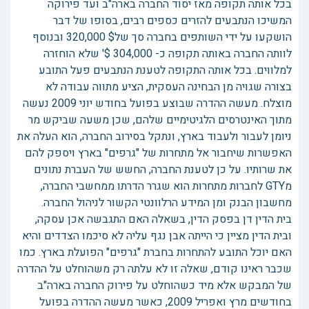
בכל אותה תקופה מאז יסוד החברה בארה"ב ועד פירוקה
המשיכו הנתבעים להזרים כספים רבים, בסופו של דבר
הושקעו על ידי השותפים בחברה סך של$ 320,000 ובנוסף
לוותה החברה באותה תקופה כ- 304,000 $' שלא הוחזרה
למלווים. בכל אותה התקופה לטענת הנתבעים פעל התובע
בצורה שגויה מן הבחינה העסקית, הציע מתווה עבודה לא
מוצלח. מעשה ההדרה שבוצע בפועל בחודש יוני 2009 נעשה
מתוך האינטרסים הלגיטימיים שלהם, שכן משעה שביקש מר
ניומן לעבור ולעבוד בארץ, ונתקל בסירוב החברה, הוא העלה את
האפשרות שיחבור אל מתחרות של "גרפים" בארץ ויספק להם
את שרותיו. על כן לטענת החברה, החשש של העברת נתונים
מGTY לחברות מתחרות הוא שגרר הדרתו ממחשבי החברה,
מחשבון הבנק ומן המידע הרלוונטי הקשור לניהול החברה.
בית הדין דן בפסק הדין, בשאלה האם התגבשה אכן עסקה,
ובית הדין מציין כי הייתה אבן נגף עליה לא סיכמו הצדדים והיא
האם יוכל התובע להתחרות בחברת "גרפים" הפועלת בארץ. כמו
שכבר ראינו קודם, שאלה זו לא עלתה רק משהוחלט על ההדרה
של המבקש אלא מיד כשהוחלט על פירוק החברה בארה"ב
בחודשים מרץ ואפריל 2009, כאשר מעשה ההדרה בפועל