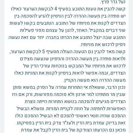
נעל גדר פרץ.
קשה להבין את טענת התובע בסעיף 4 לבקשת הערעור כאילו
יש סתירה בין מעשה ההדרה לבין הניסיון להגיע להסכמה בין
הצדדים לקנות את מניותיו של התובע. הנתבעים בקשו לעשות
שני דברים במקביל: האחד, להגן על עצמם מפני פעילות
התובע שבה ינצל התובע את הכרתו בחברה. יחד עם זאת נעשה
ניסיון לרכוש את מניותיו.
קשה מאד להבין גם הטענה העולה מסעיף 5 לבקשת הערעור,
ולראות סתירה בין מעשה ההדרה והניסיון שנעשה מצידם
לרכוש את מניותיו של המבקש בנוכחות עורכי הדין של
הצדדים, ובמה אפשר לראות בניסיון לקנות את המניות כאלו
מעשה ההדרה הוא מעשה הקניין.
נכון הדבר, ששאלת אי התחרות עמדה על הפרק במשא ומתן
שבין מר מתתיהו למר ארנון ולא סוכמה מפורשות, ורק אם היו
הצדדים מגיעים להסכמה בנושא התחרות הייתה נוצרת
האפשרות לחתימה על חוזה לקניית המניות. ומשלא הבשיל
ההסכם שהיה תנאי ראשוני להסכם לא הבשיל ההסכם כולו.
זאת בדיוק עמדת בית הדין ולענ"ד צדק בית הדין בפסיקתו.
מכאן גם הכרעתו הצודקת של בית הדין לקבל את עמדת