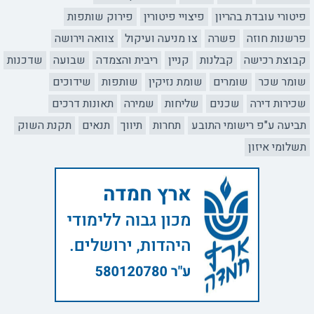
פיטורי עובדת בהריון
פיצויי פיטורין
פירוק שותפות
פרשנות חוזה
פשרה
צו מניעה ועיקול
צוואה וירושה
קבוצת רכישה
קבלנות
קניין
ריבית והצמדה
שבועה
שדכנות
שומר שכר
שומרים
שומת נזיקין
שותפות
שידוכים
שכירות דירה
שכנים
שליחות
שמירה
תאונות דרכים
תביעה ע"פ רישומי התובע
תחרות
תיווך
תנאים
תקנת השוק
תשלומי איזון