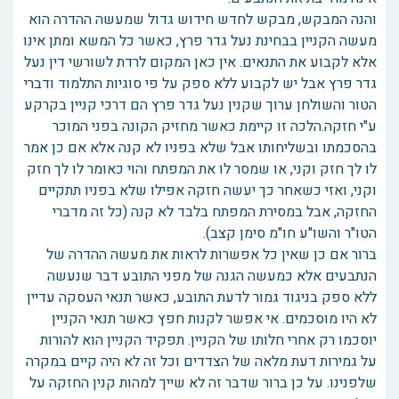
והנה המבקש, מבקש לחדש חידוש גדול שמעשה ההדרה הוא
מעשה הקניין בבחינת נעל גדר פרץ, כאשר כל המשא ומתן אינו
אלא לקבוע את התנאים. אין כאן המקום לרדת לשורשי דין נעל
גדר פרץ אבל יש לקבוע ללא ספק על פי סוגיות התלמוד ודברי
הטור והשולחן ערוך שקנין נעל גדר פרץ הם דרכי קניין בקרקע
ע"י חזקה.הלכה זו קיימת כאשר מחזיק הקונה בפני המוכר
בהסכמתו ובשליחותו אבל שלא בפניו לא קנה אלא אם כן אמר
לו לך חזק וקני, או שמסר לו את המפתח והוי כאומר לו לך חזק
וקני, ואזי כשאחר כך יעשה חזקה אפילו שלא בפניו תתקיים
החזקה, אבל במסירת המפתח בלבד לא קנה (כל זה מדברי
הטו"ר והשו"ע חו"מ סימן קצב).
ברור אם כן שאין כל אפשרות לראות את מעשה ההדרה של
הנתבעים אלא כמעשה הגנה של מפני התובע דבר שנעשה
ללא ספק בניגוד גמור לדעת התובע, כאשר תנאי העסקה עדיין
לא היו מוסכמים. אי אפשר לקנות חפץ כאשר תנאי הקניין
יוסכמו רק אחרי חלותו של הקניין. תפקיד הקניין הוא להורות
על גמירות דעת מלאה של הצדדים וכל זה לא היה קיים במקרה
שלפנינו. על כן ברור שדבר זה לא שייך למהות קנין החזקה על