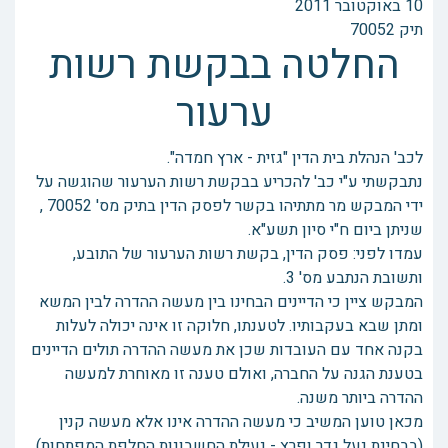
10 באוקטובר 2011
תיק 70052
החלטה בבקשת רשות
ערעור
לכב' הנהלת בית הדין "גזית - ארץ חמדה".
נתבקשתי ע"י כב' להכריע בבקשת רשות הערעור שהוגשה על
ידי המבקש מר מתתיהו בקשר לפסק הדין בתיק מס' 70052 ,
שניתן ביום ח"י סיון תשע"א.
עמדו לפני: פסק הדין, בקשת רשות הערעור של התובע,
ותשובת הנתבע מס' 3.
המבקש ציין כי הדיינים הבחינו בין מעשה ההדרה לבין המשא
ומתן שבא בעקבותיו. לטענתו, חלוקה זו אינה יכולה לעלות
בקנה אחד עם העובדות שכן את מעשה ההדרה תולים הדיינים
בטענת הגנה על החברה, ואולם טענה זו מאוחרת למעשה
ההדרה ביותר משנה.
מכאן טוען המשיב כי מעשה ההדרה אינו אלא מעשה קנין
(בבחינת נעל גדר ופרץ - נעילת החשבונות החלפת המפתחות)