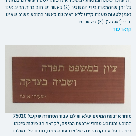
(1) שוכר שנתן המחאות למשכיר אינו נאמן לטעון ששילם במזומן
כל זמן שההמאות בידי המשכיר. (2) כאשר יש חוב ברור, החיב אינו
נאמן לטעות טענות קיזוז ללא ראיה גם כאשר התובע משיב שאינו
יודע ("שמא"). (3) כאשר יש ...
קראו עוד
סוחר ארבעת המינים שלא שילם עבור הסחורה שקיבל 75020
התובע והנתבע סוחרי ארבעת המינים, לקראת חג סוכות סיכמו
ביניהם על עיסקת מכירה של ארבעת המינים, סוכם על תשלום