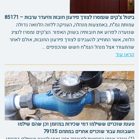
ביטול צ'קים שנמסרו לצורך פירעון חובות והיעדר ערבות – 85171
עמותת גמ"ח, באמצעות מנהלה, העניקה ללווה הלוואה גדולה
שנועדה לפרוע את חובותיה בשוק האפור. הצ'קים נמסרו לנציג
הלווה, אשר התחייב להעבירם לצורך פירעון החובות, אולם לאחר
שהתעורר אצל מנהל הגמ"ח חשש שהכספים ...
קראו עוד
טענת שוכרים ששילמו דמי שכירות במזומן וכן שהם שילמו
חשבונות עבור שוכרים אחרים במתחם 79135