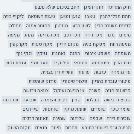
חוק המדינה
חוקי המגן
חיוב בסכום שלא נתבע
חתם מבלי להבין
טאבו
טוען ונטען
טענת השטאה
ליקויי בניה
לפנים משורת הדין
לשון הרע
מוניטין
מחוסר אמנה
מחילה
מיסים
מכר
מכר דירה
מכר רכב
מכת מדינה
מנהג
מניעה
מניעת רווח
מפקח בניה
מקום הדיון
מקח טעות
מקרקעין
משפחה
משפט ציבורי
מתנה
נאמנות
נזיקין
נזקי גוף
סדר הדין
סיטומתא
סיטראי
סילוק יד
סעד זמני
עגמת נפש
עד מומחה
ערבות
ערעור
עשיית דין עצמית
פיטורי עובדת בהריון
פיצויי פיטורין
פירוק שותפות
פרשנות חוזה
פשרה
צו מניעה ועיקול
צוואה וירושה
קבוצת רכישה
קבלנות
קניין
ריבית והצמדה
שבועה
שדכנות
שומר שכר
שומרים
שומת נזיקין
שותפות
שידוכים
שכירות דירה
שכנים
שליחות
שמירה
תאונות דרכים
תביעה ע"פ רישומי התובע
תחרות
תיווך
תנאים
תקנת השוק