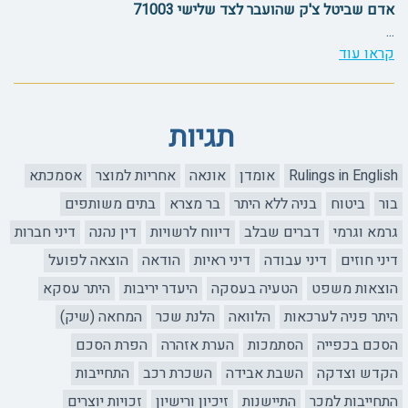
אדם שביטל צ'ק שהועבר לצד שלישי 71003
...
קראו עוד
תגיות
Rulings in English
אומדן
אונאה
אחריות למוצר
אסמכתא
בור
ביטוח
בניה ללא היתר
בר מצרא
בתים משותפים
גרמא וגרמי
דברים שבלב
דיווח לרשויות
דין נהנה
דיני חברות
דיני חוזים
דיני עבודה
דיני ראיות
הודאה
הוצאה לפועל
הוצאות משפט
הטעיה בעסקה
היעדר יריבות
היתר עסקא
היתר פניה לערכאות
הלוואה
הלנת שכר
המחאה (שיק)
הסכם בכפייה
הסתמכות
הערת אזהרה
הפרת הסכם
הקדש וצדקה
השבת אבידה
השכרת רכב
התחייבות
התחייבות למכר
התיישנות
זיכיון ורישיון
זכויות יוצרים