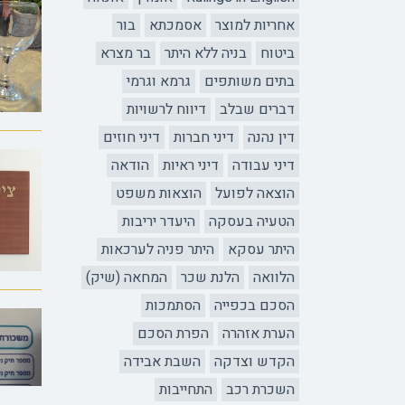
אחריות למוצר
אסמכתא
בור
ביטוח
בניה ללא היתר
בר מצרא
בתים משותפים
גרמא וגרמי
דברים שבלב
דיווח לרשויות
דין נהנה
דיני חברות
דיני חוזים
דיני עבודה
דיני ראיות
הודאה
הוצאה לפועל
הוצאות משפט
הטעיה בעסקה
היעדר יריבות
היתר עסקא
היתר פניה לערכאות
הלוואה
הלנת שכר
המחאה (שיק)
הסכם בכפייה
הסתמכות
הערת אזהרה
הפרת הסכם
הקדש וצדקה
השבת אבידה
השכרת רכב
התחייבות