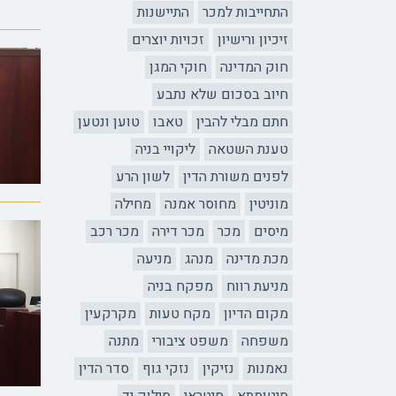
התחייבות למכר
התיישנות
זיכיון ורישיון
זכויות יוצרים
חוק המדינה
חוקי המגן
חיוב בסכום שלא נתבע
חתם מבלי להבין
טאבו
טוען ונטען
טענת השטאה
ליקויי בניה
לפנים משורת הדין
לשון הרע
מוניטין
מחוסר אמנה
מחילה
מיסים
מכר
מכר דירה
מכר רכב
מכת מדינה
מנהג
מניעה
מניעת רווח
מפקח בניה
מקום הדיון
מקח טעות
מקרקעין
משפחה
משפט ציבורי
מתנה
נאמנות
נזיקין
נזקי גוף
סדר הדין