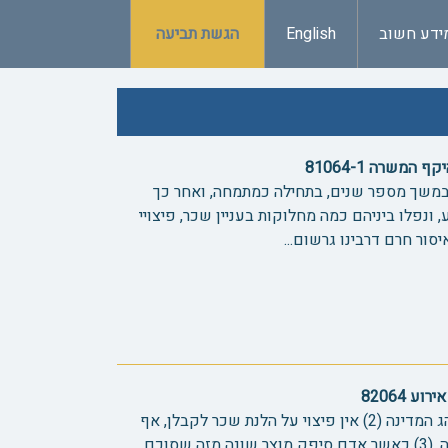
ידע חשוב
English
הגשת תביעה
המשרה 81064-1
משך מספר שנים, בתחילה כמתמחה, ואחר כך
 ונפלו ביניהם כמה מחלוקות בעניין שכר, פיצויי
ע 82064
(1) הסכם בין צדדים גובר על מנהג המדינה (2) אין פיצוי על הלנת שכר לקבלן, אף
שהלנת שכרו אסורה על פי ההלכה. (3) כאשר אדם סיפק מוצר שונה מזה שסוכם