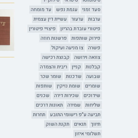
סיטומתא
סיטראי
סילוק יד
סעד זמני
עגמת נפש
עד מומחה
ערבות
ערעור
עשיית דין עצמית
פיטורי עובדת בהריון
פיצויי פיטורין
פירוק שותפות
פרשנות חוזה
פשרה
צו מניעה ועיקול
צוואה וירושה
קבוצת רכישה
קבלנות
קניין
ריבית והצמדה
שבועה
שדכנות
שומר שכר
שומרים
שומת נזיקין
שותפות
שידוכים
שכירות דירה
שכנים
שליחות
שמירה
תאונות דרכים
תביעה ע"פ רישומי התובע
תחרות
תיווך
תנאים
תקנת השוק
תשלומי איזון