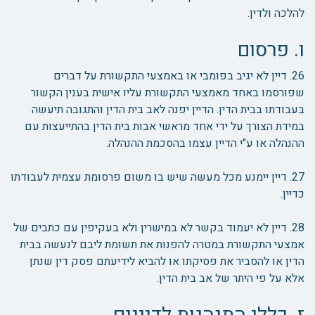
להלכה ולדין.
ו. פרסום
26. דיין לא יגיב בפומבי או באמצעי התקשורת על דברים
שפורסמו באחד מאמצעי התקשורת עליו אישית בענין הקשור
בעבודתו בבית הדין. הדיין יפנה לאב בית הדין והתגובה תיעשה
במידת הצורך על ידי אחד מראשי אבות בית הדין בהתייעצות עם
ההנהלה או ע"י הדיין עצמו בהסכמת ההנהלה.
27. דיין יימנע מכל מעשה שיש בו משום פרסומת עצמית לעבודתו
כדיין.
28. דיין לא יעמוד בקשר לא במישרין ולא בעקיפין עם כתבים של
אמצעי התקשורת במטרה להפנות את תשומת ליבם לנעשה בבית
הדין או להסביר את פסיקתו או להביא לידיעתם פסק דין שנתן
אלא על פי היתר של אב בית הדין.