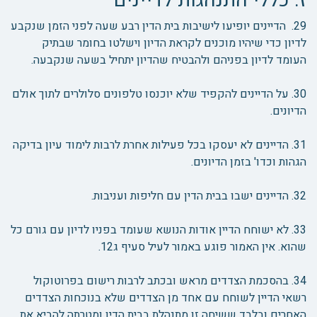
ז. כללי התנהגות לדיינים
29. הדיינים יופיעו לישיבות בית הדין רבע שעה לפני הזמן שנקבע
לדיון כדי שיהיו מוכנים לקראת הדיון וישלטו בחומר שבתיק
העומד לדיון בפניהם ולהבטיח שהדיון יתחיל בשעה שנקבעה.
30. על הדיינים להקפיד שלא יוכנסו טלפונים סלולרים לתוך אולם
הדיונים.
31. הדיינים לא יעסקו בכל פעילות אחרת לרבות לימוד עיון בדיקה
הגהות וכדו' בזמן הדיונים.
32. הדיינים ישבו בבית הדין עם חליפות ועניבות.
33. לא ישוחח הדיין אודות הנושא שעומד בפניו לדיון עם גורם כל
שהוא. אין האמור פוגע באמור לעיל סעיף ג12.
34. בהסכמת הצדדים מראש ובכתב לרבות רישום בפרוטוקול
רשאי הדיין לשוחח עם אחד מן הצדדים שלא בנוכחות הצדדים
האחרים ובלבד ששיחה זו מתנהלת בבית הדין ומטרתה להביא את