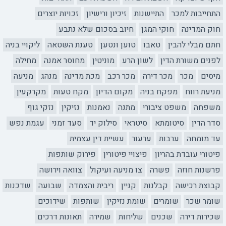
התחייבות למכר
התיישנות
זיכיון ורישיון
זכויות יוצרים
חוק המדינה
חוקי המגן
חיוב בסכום שלא נתבע
חתם מבלי להבין
טאבו
טוען ונטען
טענת השטאה
ליקויי בניה
לפנים משורת הדין
לשון הרע
מוניטין
מחוסר אמנה
מחילה
מיסים
מכר
מכר דירה
מכר רכב
מכת מדינה
מנהג
מניעה
מניעת רווח
מפקח בניה
מקום הדיון
מקח טעות
מקרקעין
משפחה
משפט ציבורי
מתנה
נאמנות
נזיקין
נזקי גוף
סדר הדין
סיטומתא
סיטראי
סילוק יד
סעד זמני
עגמת נפש
עד מומחה
ערבות
ערעור
עשיית דין עצמית
פיטורי עובדת בהריון
פיצויי פיטורין
פירוק שותפות
פרשנות חוזה
פשרה
צו מניעה ועיקול
צוואה וירושה
קבוצת רכישה
קבלנות
קניין
ריבית והצמדה
שבועה
שדכנות
שומר שכר
שומרים
שומת נזיקין
שותפות
שידוכים
שכירות דירה
שכנים
שליחות
שמירה
תאונות דרכים