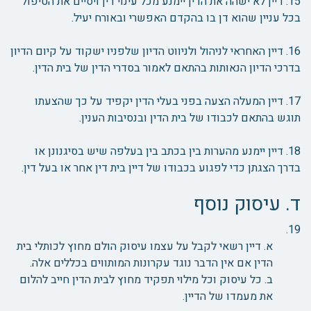
15. דיין לא ישהה את הדין יימנע מכל עינוי דין ויסיים את הטיפול
בכל עניין שהוא דן בו בהקדם האפשרי ובאורח יעיל.
16. דיין האחראי לניהול ולניווט הדיון שלפניו ישקוד על קיום הדיון
בדרכי הדיון הנאותות בהתאם לאמור בסדרי הדין של בית הדין.
17. דיין המעלה הצעה בפני בעלי הדין יקפיד על כך שהצעתו
תוגש בהתאם לכבודו של בית הדין ובנסיבות הענין.
18. דיין יימנע מהערות בין בכתב בין בעלפה שיש בסיגנונן או
בדרך הצגתן כדי לפגוע בכבודו של דיין בית דין אחר או בעל דין.
ד. עיסוק נוסף
19.
א. דיין רשאי לקבל על עצמו עיסוק הולם מחוץ לכותלי בית
הדין אם אין הדבר נוגד עקרונות המותווים בכללים אלה.
ב. כל עיסוק וכל מילוי תפקיד מחוץ לבית הדין חייב להלום
את מעמדו של הדיין.