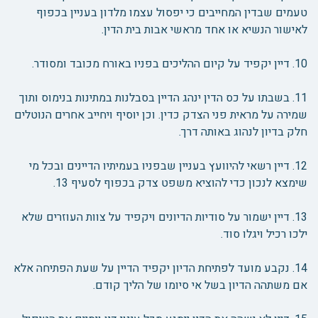
טעמים שבדין המחייבים כי יפסול עצמו מלדון בעניין בכפוף
לאישור הנשיא או אחד מראשי אבות בית הדין.
10. דיין יקפיד על קיום ההליכים בפניו באורח מכובד ומסודר.
11. בשבתו על כס הדין ינהג הדיין בסבלנות במתינות בנימוס ותוך
שמירה על מראית פני הצדק כדין. וכן יוסיף ויחייב אחרים הנוטלים
חלק בדיון לנהוג באותה דרך.
12. דיין רשאי להיוועץ בעניין שבפניו בעמיתיו הדיינים ובכל מי
שימצא לנכון כדי להוציא משפט צדק בכפוף לסעיף 13.
13. דיין ישמור על סודיות הדיונים ויקפיד על צוות העוזרים שלא
ילכו רכיל ויגלו סוד.
14. נקבע מועד לפתיחת הדיון יקפיד הדיין על שעת הפתיחה אלא
אם משתהה הדיון בשל אי סיומו של הליך קודם.