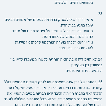
בנושאים דתיים והלכתיים.
23.
א. אין דיין רשאי לעסוק בהתרמת כספים של אנשים הבאים
עימו במגע בבית הדין.
ב. שמו של דיין יכול שיופיע על נייר מכתבים של מוסד
כחבר בגוף המנהל של אותו מוסד.
ג. דיין רשאי לכהן בועדה המחלקת פרסים או מילגות
להנצחת זכרו של נפטר.
24. לא יפיק דיין טובת הנאה חומרית כלשהי ממעמדו כדיין בין
במישרין בין בעקיפין.
ה. מניעת ניגוד אינטרסים
25. כהונתו של דיין אינה מחייבת אותו לנתק קשרים חברתיים כולל
קשרים עם טוענים רבניים ועורכי דין. אך דיין יפעיל שיקול דעת
הלכתי ראוי בחברת מי יהיה וכיצד יראו הבריות בנסיבות העניין את
הימצאותו בחברה מסויימת. דיין יימנע מכל התנהגות העלולה לעורר
רושם של העדפת בעל דין או טוען רבני או עורך דין בהתאם