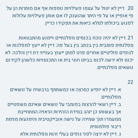
20. דיין לא יטול על עצמו פעילויות נוספות אף אם מותרות הן על
פי אופיין או על פי היתר שהוענק לו אם אותן פעילויות עלולות
לפגוע ביכולתו למלא כיאות את תפקידו כדיין.
21. דיין לא יהיה נוכח בכנסים מפלגתיים ויימנע מהתבטאות
מפלגתית פומבית בין בכתב בין בעל פה. דיין לא ייעץ למפלגות או
לגופים פוליטיים אחרים פרט למתן ייעוץ בענייני דת דין והלכה. לא
יכנס ולא ירשה לכנס בביתו חוגי בית או התכנסויות כלשהן לקידום
נושאים מפלגתיים.
22.
א. דיין לא יופיע כמרצה או כמשתתף ברבשיח על נושאים
מפלגתיים.
ב. דיין רשאי להרצות בפומבי על נושאים שאינם משפטיים
אך בעשותו כן ינהג במידת הזהירות הראויה המתחייבת
ממעמדו תוך שמירה על גישה אובייקטיבית והימנעות מנימת
דיבור פולמוסית.
ג. דיין לא ירצה לפני גופים בעלי זהות מפלגתית אלא