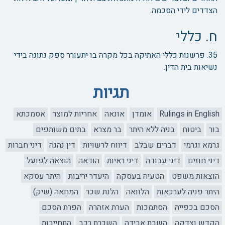
הצדדים לידי הסכמה.
ח. כללי
35. פרשנות כללי האתיקה בכל מקרה בו יתעורר ספק נתונה בידי
נשיאות בית הדין.
תגיות
Rulings in English
אומדן
אונאה
אחריות למוצר
אסמכתא
בור
ביטוח
בניה ללא היתר
בר מצרא
בתים משותפים
גרמא וגרמי
דברים שבלב
דיווח לרשויות
דין נהנה
דיני חברות
דיני חוזים
דיני עבודה
דיני ראיות
הודאה
הוצאה לפועל
הוצאות משפט
הטעיה בעסקה
היעדר יריבות
היתר עסקא
היתר פניה לערכאות
הלוואה
הלנת שכר
המחאה (שיק)
הסכם בכפייה
הסתמכות
הערת אזהרה
הפרת הסכם
הקדש וצדקה
השבת אבידה
השכרת רכב
התחייבות