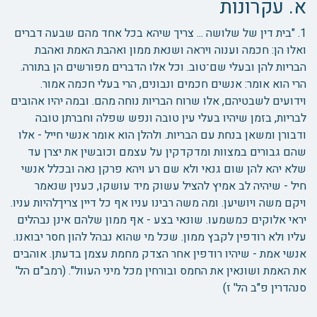
א. עקרונות
1. "בית דין של שלושה ... צריך שיהא בכל אחד מהם שבעה דברים
ואלו הן: חכמה וענוה ויראה ושנאת ממון ואהבת האמת ואהבת
הבריות להן ובעלי שם־טוב. וכל אלו הדברים מפורשים הן בתורה.
הרי הוא אומר: אנשים חכמים ונבונים, הרי בעלי חכמה אמור.
וידועים לשבטיהם, אלו שרוח הבריות נוחה מהם. ובמה יהיו אהובים
לבריות, בזמן שיהיו בעלי עין טובה ונפש שפלה וחברתן טובה
ודבורן ומשאן בנחת עם הבריות. ולהלן הוא אומר אנשי חייל - אלו
שהם גבורים במצוות ומדקדקין על עצמם וכובשין את יצרן עד
שלא יהא להן שום גנאי ולא שם רע ויהא פרקן נאה ובכלל אנשי
חיל - שיהיה לב אמיץ להציל עשוק מיד עושקו, כענין שנאמר
ויקם משה ויושיען. ומה משה רבינו עניו אף כל דיין צריךלהיות עניו.
יראי אלוקים כמשמעו. שונאי בצע - אף ממון שלהם אינן נבהלים
עליו ולא רודפין לקבץ ממון. שכל מי שהוא נבהל להון חסר יבואנו.
אנשי אמת - שיהיו רודפין אחר הצדק מחמת עצמן בדעתן. אוהבים
את האמת ושונאין את החמס ובורחין מכל מיני העוול". (רמב"ם הל'
סנהדרין פ"ב הל' ז)