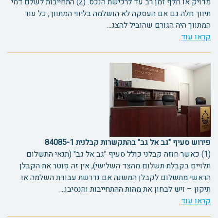
מדויק או חלף זמן רב עד לרכישת הנכס. (2) התחייבות לשלם דמי
תיווך חלה גם אם העסקה לא הושלמה בליווי המתווך, כל עוד
המתווך היה הגורם שהוביל להצג...
קראו עוד
פירוש סעיף "גב אל גב" בהתקשרות קבלנית 84085-1
(1) כאשר חוזה קבלני כולל סעיף "גב אל גב" (תנאי התשלום
תלויים בקבלת תשלום מהצד השלישי), אין זה פוטר את הקבלן
הראשי מתשלום לקבלן המשנה אם נדרשת עבודת השלמה או
תיקון – ויש לבחון את מהות ההתחייבות והנסיבו...
קראו עוד