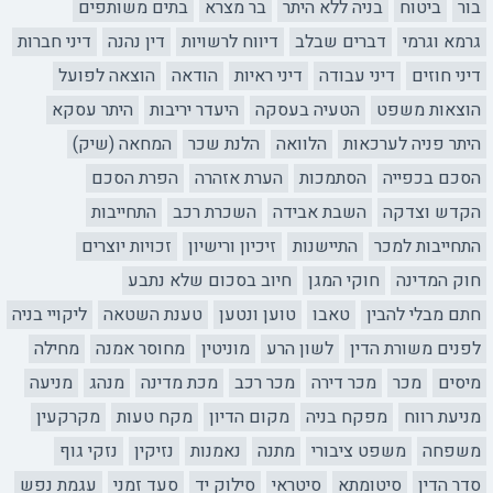
בור
ביטוח
בניה ללא היתר
בר מצרא
בתים משותפים
גרמא וגרמי
דברים שבלב
דיווח לרשויות
דין נהנה
דיני חברות
דיני חוזים
דיני עבודה
דיני ראיות
הודאה
הוצאה לפועל
הוצאות משפט
הטעיה בעסקה
היעדר יריבות
היתר עסקא
היתר פניה לערכאות
הלוואה
הלנת שכר
המחאה (שיק)
הסכם בכפייה
הסתמכות
הערת אזהרה
הפרת הסכם
הקדש וצדקה
השבת אבידה
השכרת רכב
התחייבות
התחייבות למכר
התיישנות
זיכיון ורישיון
זכויות יוצרים
חוק המדינה
חוקי המגן
חיוב בסכום שלא נתבע
חתם מבלי להבין
טאבו
טוען ונטען
טענת השטאה
ליקויי בניה
לפנים משורת הדין
לשון הרע
מוניטין
מחוסר אמנה
מחילה
מיסים
מכר
מכר דירה
מכר רכב
מכת מדינה
מנהג
מניעה
מניעת רווח
מפקח בניה
מקום הדיון
מקח טעות
מקרקעין
משפחה
משפט ציבורי
מתנה
נאמנות
נזיקין
נזקי גוף
סדר הדין
סיטומתא
סיטראי
סילוק יד
סעד זמני
עגמת נפש