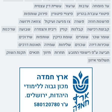
עד מומחה
ערבות
ערעור
עשיית דין עצמית
פיטורי עובדת בהריון
פיצויי פיטורין
פירוק שותפות
פרשנות חוזה
פשרה
צו מניעה ועיקול
צוואה וירושה
קבוצת רכישה
קבלנות
קניין
ריבית והצמדה
שבועה
שדכנות
שומר שכר
שומרים
שומת נזיקין
שותפות
שידוכים
שכירות דירה
שכנים
שליחות
שמירה
תאונות דרכים
תביעה ע"פ רישומי התובע
תחרות
תיווך
תנאים
תקנת השוק
תשלומי איזון