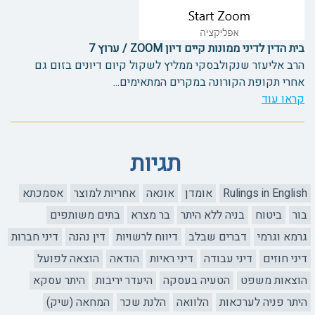
בית הדין לדיני ממונות קיים דיון ZOOM / ערוץ 7
הרב אליעזר שנקולבסקי ממליץ לשקול קיום דיונים בזום גם
אחרי תקופת הקורונה במקרים המתאימים...
קראו עוד
תגיות
Rulings in English
אומדן
אונאה
אחריות למוצר
אסמכתא
בור
ביטוח
בניה ללא היתר
בר מצרא
בתים משותפים
גרמא וגרמי
דברים שבלב
דיווח לרשויות
דין נהנה
דיני חברות
דיני חוזים
דיני עבודה
דיני ראיות
הודאה
הוצאה לפועל
הוצאות משפט
הטעיה בעסקה
היעדר יריבות
היתר עסקא
היתר פניה לערכאות
הלוואה
הלנת שכר
המחאה (שיק)