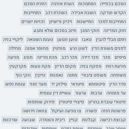
הסכם בכפייה
הסתמכות
הערת אזהרה
הפרת הסכם
הקדש וצדקה
השבת אבידה
השכרת רכב
התחייבות
התחייבות למכר
התיישנות
זיכיון ורישיון
זכויות יוצרים
חוק המדינה
חוקי המגן
חיוב בסכום שלא נתבע
חתם מבלי להבין
טאבו
טוען ונטען
טענת השטאה
ליקויי בניה
לפנים משורת הדין
לשון הרע
מוניטין
מחוסר אמנה
מחילה
מיסים
מכר
מכר דירה
מכר רכב
מכת מדינה
מנהג
מניעה
מניעת רווח
מפקח בניה
מקום הדיון
מקח טעות
מקרקעין
משפחה
משפט ציבורי
מתנה
נאמנות
נזיקין
נזקי גוף
סדר הדין
סיטומתא
סיטראי
סילוק יד
סעד זמני
עגמת נפש
עד מומחה
ערבות
ערעור
עשיית דין עצמית
פיטורי עובדת בהריון
פיצויי פיטורין
פירוק שותפות
פרשנות חוזה
פשרה
צו מניעה ועיקול
צוואה וירושה
קבוצת רכישה
קבלנות
קניין
ריבית והצמדה
שבועה
שדכנות
שומר שכר
שומרים
שומת נזיקין
שותפות
שידוכים