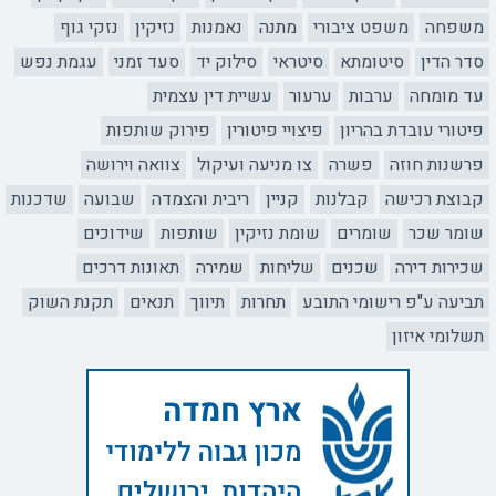
משפחה
משפט ציבורי
מתנה
נאמנות
נזיקין
נזקי גוף
סדר הדין
סיטומתא
סיטראי
סילוק יד
סעד זמני
עגמת נפש
עד מומחה
ערבות
ערעור
עשיית דין עצמית
פיטורי עובדת בהריון
פיצויי פיטורין
פירוק שותפות
פרשנות חוזה
פשרה
צו מניעה ועיקול
צוואה וירושה
קבוצת רכישה
קבלנות
קניין
ריבית והצמדה
שבועה
שדכנות
שומר שכר
שומרים
שומת נזיקין
שותפות
שידוכים
שכירות דירה
שכנים
שליחות
שמירה
תאונות דרכים
תביעה ע"פ רישומי התובע
תחרות
תיווך
תנאים
תקנת השוק
תשלומי איזון