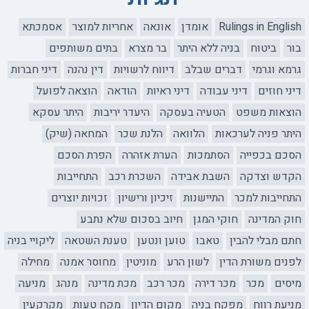
Rulings in English
אומדן
אונאה
אחריות למוצר
אסמכתא
בור
ביטוח
בניה ללא היתר
בר מצרא
בתים משותפים
גרמא וגרמי
דברים שבלב
דיווח לרשויות
דין נהנה
דיני חברות
דיני חוזים
דיני עבודה
דיני ראיות
הודאה
הוצאה לפועל
הוצאות משפט
הטעיה בעסקה
היעדר יריבות
היתר עסקא
היתר פניה לערכאות
הלוואה
הלנת שכר
המחאה (שיק)
הסכם בכפייה
הסתמכות
הערת אזהרה
הפרת הסכם
הקדש וצדקה
השבת אבידה
השכרת רכב
התחייבות
התחייבות למכר
התיישנות
זיכיון ורישיון
זכויות יוצרים
חוק המדינה
חוקי המגן
חיוב בסכום שלא נתבע
חתם מבלי להבין
טאבו
טוען ונטען
טענת השטאה
ליקויי בניה
לפנים משורת הדין
לשון הרע
מוניטין
מחוסר אמנה
מחילה
מיסים
מכר
מכר דירה
מכר רכב
מכת מדינה
מנהג
מניעה
מניעת רווח
מפקח בניה
מקום הדיון
מקח טעות
מקרקעין