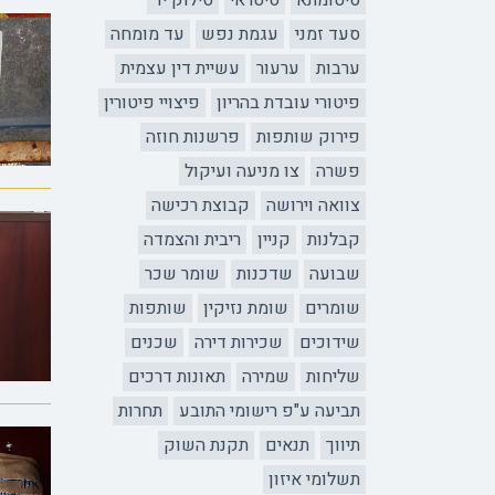
סיטומתא
סיטראי
סילוק יד
סעד זמני
עגמת נפש
עד מומחה
ערבות
ערעור
עשיית דין עצמית
פיטורי עובדת בהריון
פיצויי פיטורין
פירוק שותפות
פרשנות חוזה
פשרה
צו מניעה ועיקול
צוואה וירושה
קבוצת רכישה
קבלנות
קניין
ריבית והצמדה
שבועה
שדכנות
שומר שכר
שומרים
שומת נזיקין
שותפות
שידוכים
שכירות דירה
שכנים
שליחות
שמירה
תאונות דרכים
תביעה ע"פ רישומי התובע
תחרות
תיווך
תנאים
תקנת השוק
תשלומי איזון