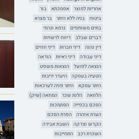
אחריות למוצר
אסמכתא
בור
ביטוח
בניה ללא היתר
בר מצרא
בתים משותפים
גרמא וגרמי
דברים שבלב
דיווח לרשויות
דין נהנה
דיני חברות
דיני חוזים
דיני עבודה
דיני ראיות
הודאה
הוצאה לפועל
הוצאות משפט
הטעיה בעסקה
היעדר יריבות
היתר עסקא
היתר פניה לערכאות
הלוואה
הלנת שכר
המחאה (שיק)
הסכם בכפייה
הסתמכות
הערת אזהרה
הפרת הסכם
הקדש וצדקה
השבת אבידה
השכרת רכב
התחייבות