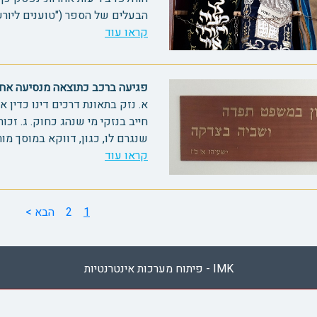
הבעלים של הספר ("טוענים ליורש"). (2) דעת רוב הפו
קראו עוד
פגיעה ברכב כתוצאה מנסיעה אחורנית 
א. נזק בתאונת דרכים דינו כדין א
חייב בנזקי מי שנהג כחוק. ג. זכו
שנגרם לו, כגון, דווקא במוסך מור
קראו עוד
1
2
הבא >
IMK - פיתוח מערכות אינטרנטיות