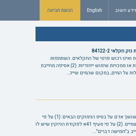
ידע חשוב
English
הגשת תביעה
חקלאי 84122-2
רית ואינו רכוש פרטי של החקלאים. השתתפות
בשיפור תשתיות אינה מקנה בעלות או סמכויות שימוש ייחודיות. (2) אסיפה מחייבת
יש מקום לחיוב במקרה של כלב שנשך אדם על בסיס הנימוקים הבאים: (1) על פי
הדעה שיש בעניין זה חיוב בדיני שמיים. (2) על פי סעיף 41א לפקודת הניזקין שיש לו
ב ב"חמישה דברים"....