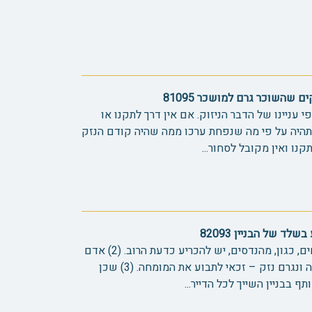
 שהשוכר גרם למושכר 81095
פי עניינו של הדבר הניזוק. אם אין דרך לתקנו או
תהיה על פי מה שנפחת ערכו ממה שהיה קודם הנזק
קנו ואין מקובל לסחור...
ד של הבניין 82093
(1) במקרה של מחלוקת בין מומחים, כגון, מהנדסים, יש להכריע כדעת הרוב. (2) אדם
שביצע שיפוץ בפיקוח של מומחה ונגרם נזק – זכאי לתבוע את המומחה. (3) שכן
בבניין השייך לכל הדייר...