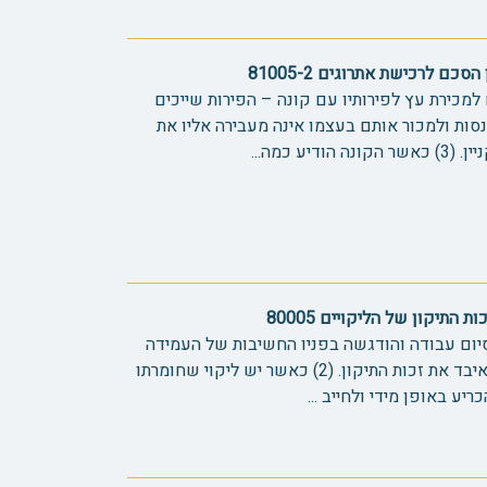
ם לרכישת אתרוגים 81005-2
למכירת עץ לפירותיו עם קונה – הפירות שייכים
דס לנסות ולמכור אותם בעצמו אינה מעבירה אליו את
ע כמה...
התיקון של הליקויים 80005
 סיום עבודה והודגשה בפניו החשיבות של העמידה
בזמנים, והקבלן לא סיים בזמן – איבד את זכות התיקון. (2) כאשר יש ליקוי שחומרתו
ע באופן מידי ולחייב ...