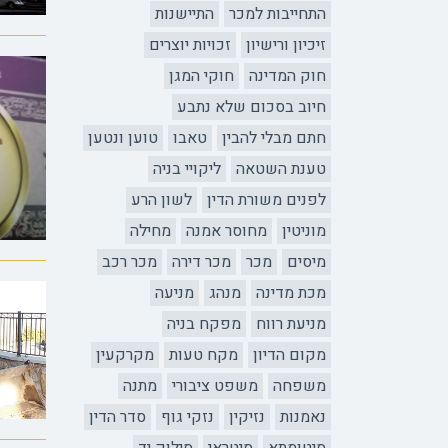
התחייבות למכר
התיישנות
זיכיון ורישיון
זכויות יוצרים
חוק המדינה
חוקי המגן
חיוב בסכום שלא נתבע
חתם מבלי להבין
טאבו
טוען ונטען
טענת השטאה
ליקויי בניה
לפנים משורת הדין
לשון הרע
מוניטין
מחוסר אמנה
מחילה
מיסים
מכר
מכר דירה
מכר רכב
מכת מדינה
מנהג
מניעה
מניעת רווח
מפקח בניה
מקום הדיון
מקח טעות
מקרקעין
משפחה
משפט ציבורי
מתנה
נאמנות
נזיקין
נזקי גוף
סדר הדין