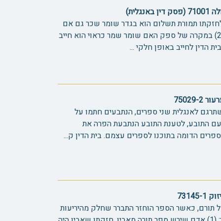
גלית)
לחזקתו תמורת תשלום הוא בגדר שומר שכר גם אם
התשלום לא ניתן עבור השמירה. (2) במקרה של ספק האם שומר שמר כראוי הוא חייב
ת הדין לחייב באופן חלקי ...
75029
תרגם לאנגלית שני ספרים, הנתבעים חתמו על
ם התובע, לטענת התובע הנתבעת הפרה את
רים הדומה בתוכנו לספרים עצמם. בית הדין ק...
7314
 תורם, כאשר הספר הוחזר התברר שחלק מהיריעות
הוחלפו ביריעות אחרות. נפסק כך: (1) אדם שירש ספר תורה מאביו, חזקתו שאביו היה