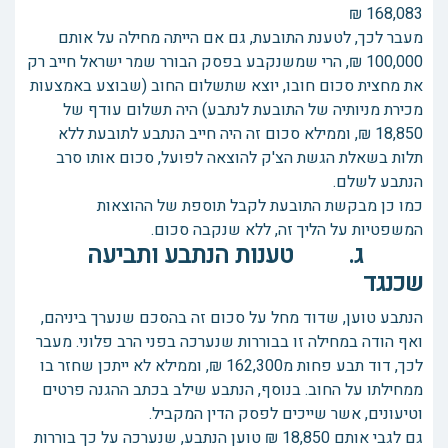
168,083 ₪
מעבר לכך, לטענת התובעת, גם אם הייתה מחילה על אותם
100,000 ₪, הרי שמשנקבע בפסק הבורר שמר ישראל חייב רק
את מחצית סכום חובו, יוצא שתשלום החוב (שבוצע באמצעות
מכירת מניותיה של התובעת לנתבע) היה תשלום עודף של
18,850 ₪, וממילא סכום זה היה חייב הנתבע לתובעת ללא
תלות בשאלת הגשת הצ'ק להוצאה לפועל, סכום אותו סרב
הנתבע לשלם.
כמו כן מבקשת התובעת לקבל תוספת של ההוצאות
המשפטיות על הליך זה, ללא שנקבה סכום.
ג. טענות הנתבע ותביעה
שכנגד
הנתבע טוען, שדוד מחל על סכום זה בהסכם שנערך ביניהם,
ואף הודה במחילה זו בבוררות שנערכה בפני הרב פלוני. מעבר
לכך, דוד תבע פחות מ162,300 ₪, וממילא לא ייתכן שחזר בו
ממחילתו על החוב. בנוסף, הנתבע שילב בכתב ההגנה פרטים
וטיעונים, אשר שייכים לפסק הדין המקביל.
גם לגבי אותם 18,850 ₪ טוען הנתבע, שנערכה על כך בוררות