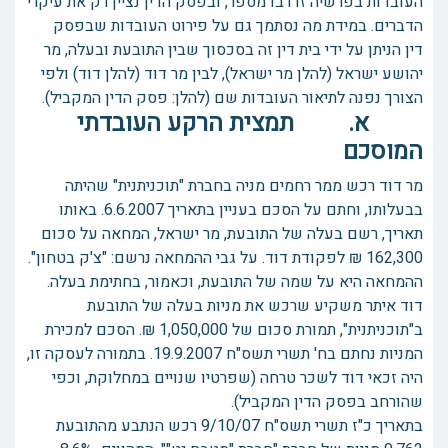
העובדות בפרשיה זו רבו מספר, ובפסק הדין נציין רק את עיקרי
הדברים. במידת מה נסתמך גם על פירוט העובדות שבפסק
דין הניתן על ידי בית דין זה בסכסוך שבין התובעת ובעלה, מר
יהושע ישראל (להלן מר ישראל), לבין מר דוד (להלן דוד) ולפי
הצורך נפנה לתיאור העובדות שם (להלן: פסק הדין המקביל).
א. תמצית הרקע העובדתי
המוסכם
מר דוד רכש ממר רחמים מניה בחברת "תוכניתנית" שהיתה
בבעלותו, וחתם על הסכם בעניין בתאריך 6.6.2007. באותו
תאריך, רשם בעלה של התובעת, מר ישראל, המחאה על סכום
162,300 ₪ לפקודת דוד. על גבי ההמחאה נרשם: "צ'ק בטחון".
ההמחאה היא על שמה של התובעת, וכאמור, בחתימת בעלה.
דוד איתר משקיע שרכש את מניות בעלה של התובעת
ב"תוכניתנית", תמורת סכום של 1,050,000 ₪. הסכם למכירת
המניות נחתם בח' תשרי תשס"ח 19.9.2007. בתמורה לעסקה זו,
היה זכאי דוד לשכר טרחה (שפרטיו שנויים במחלוקת, וכפי
שהורחב בפסק הדין המקביל).
בתאריך כ"ז תשרי תשס"ח 9/10/07 רכש הנתבע מהתובעת