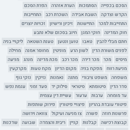
הסכם בכפייה
הסתמכות
הערת אזהרה
הפרת הסכם
הקדש וצדקה
השבת אבידה
השכרת רכב
התחייבות
התחייבות למכר
התיישנות
זיכיון ורישיון
זכויות יוצרים
חוק המדינה
חוקי המגן
חיוב בסכום שלא נתבע
חתם מבלי להבין
טאבו
טוען ונטען
טענת השטאה
ליקויי בניה
לפנים משורת הדין
לשון הרע
מוניטין
מחוסר אמנה
מחילה
מיסים
מכר
מכר דירה
מכר רכב
מכת מדינה
מנהג
מניעה
מניעת רווח
מפקח בניה
מקום הדיון
מקח טעות
מקרקעין
משפחה
משפט ציבורי
מתנה
נאמנות
נזיקין
נזקי גוף
סדר הדין
סיטומתא
סיטראי
סילוק יד
סעד זמני
עגמת נפש
עד מומחה
ערבות
ערעור
עשיית דין עצמית
פיטורי עובדת בהריון
פיצויי פיטורין
פירוק שותפות
פרשנות חוזה
פשרה
צו מניעה ועיקול
צוואה וירושה
קבוצת רכישה
קבלנות
קניין
ריבית והצמדה
שבועה
שדכנות