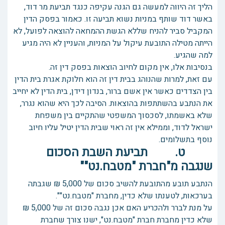
הליך זה היווה למעשה גם הגנה עקיפה כנגד תביעת מר דוד,
באשר דוד שותף במניות נשוא תביעה זו. כאמור בפסק הדין
המקביל סביר להניח שללא הגשת ההמחאה להוצאה לפועל, לא
הייתה מטילה התובעת עיקול על המניות, והעניין לא היה מגיע
למה שהגיע.
בנסיבות אלו, אין מקום לחיוב הוצאות בפסק דין זה.
עם זאת, למרות שהנוהג בבית דין זה הוא חלוקת אגרת בית הדין
בין הצדדים כאשר אין אשם ברור, בנדון דידן, בית הדין לא יחייב
את הנתבע בהשתתפות בהוצאות. הסיבה לכך היא שהוא נגרר,
שלא באשמתו, לסכסוך המשפטי שהתקיים בין משפחת
ישראל לדוד, וממילא אין זה ראוי שבית הדין יטיל עליו חיוב
נוסף בתשלומים.
ט. תביעת השבת הסכום
שנגבה מ"חברת "מטבח.נט""
הנתבע תובע מהתובעת להשיב סכום של 5,000 ₪ שגבתה
בערכאות, לטענתו שלא כדין, מחברת "מטבח.נט"".
על מנת לברר ולהכריע האם אכן נגבה סכום זה של 5,000 ₪
שלא כדין מחברת חברת "מטבח.נט", ישנו צורך שחברת