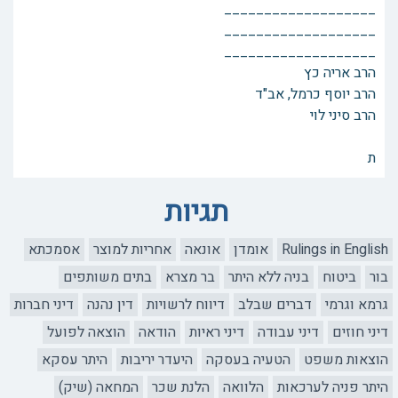
___________________
___________________
___________________
הרב אריה כץ
הרב יוסף כרמל, אב"ד
הרב סיני לוי
ת
תגיות
Rulings in English
אומדן
אונאה
אחריות למוצר
אסמכתא
בור
ביטוח
בניה ללא היתר
בר מצרא
בתים משותפים
גרמא וגרמי
דברים שבלב
דיווח לרשויות
דין נהנה
דיני חברות
דיני חוזים
דיני עבודה
דיני ראיות
הודאה
הוצאה לפועל
הוצאות משפט
הטעיה בעסקה
היעדר יריבות
היתר עסקא
היתר פניה לערכאות
הלוואה
הלנת שכר
המחאה (שיק)