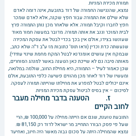
תמורת מכירת המניות.
נמצא, שהנגישה החמורה של דוד בתובעת, אינה דומה לאדם
שלא שילם את התמורה עבור חפץ שקנה, אלא לאדם שמכר
חפץ לחברו וקיבל תמורה. אלא שלאחר מכן נותן התמורה פרץ
לבית המוכר וגנב את אותה תמורה. מדובר במעשה חמור מאוד
שעונשו בצידו, אולם אין בכך בכדי לבטל את עסקת המכירה
שנעשתה כדת וכדין (וראו תוס' כתובות מז ע"ב ד"ה שלא כתב,
שבמקח אין עושים אומנדנא לבטל המקח מחמת שינוי עתידי).
מאותה סיבה גם לא שייכת כאן הטענה באשר למנהג הסוחרים,
שכן כאמור לעיל – התמורה, היא מחילת החוב, שולמה במלואה,
ומעשיו של דוד לאחר מכן מהווים פשיעה כלפי התובעת, אולם
אינם יכולים לבטל למפרע את מחילתו שהייתה תמורה לעסקה.
לסיכום – אין בסיס לביטול עסקת מכירת המניות.
ז. הטענה בדבר מחילה מעבר
לחוב הקיים
התובעת טוענת, שגם אם הייתה מחילה על 100,000 ₪, הרי
שעל פי פסק הבורר התחייב מר ישראל לדוד רק 81,150 ₪.
נמצא שהמחילה היתה על סכום גבוה מאשר היה חיוב, ואחיעד