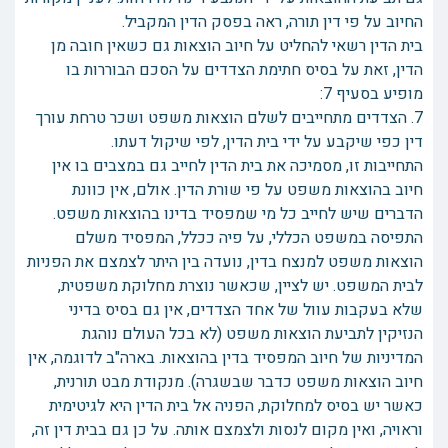
החיוב על פי דין תורה, ראה בפסק הדין המקביל.
בית הדין רשאי להחליט על חיוב הוצאות גם כשאין חובה מן
הדין, זאת על בסיס חתימת הצדדים על הסכם הבוררות בו
מופיע בסעיף 7:
7. הצדדים מתחייבים לשלם הוצאות משפט ושכר טרחת עורך
דין כפי שיקבע על ידי בית הדין, לפי שיקול דעתו.
התחייבות זו, מסמיכה את בית הדין לחייב גם במצבים בו אין
חיוב בהוצאות משפט על פי שורת הדין. אולם, אין כוונת
הדברים שיש לחייב כל מי שמפסיד בדינו בהוצאות משפט.
התפיסה במשפט הכללי, על פיה ככלל, המפסיד משלם
הוצאות משפט למנצח בדין, נועדה בין היתר לצמצם את הפניות
לבית המשפט. יש לציין, שכאשר נוצרת מחלוקת משפטית,
שלא בעקבות עוול של אחד הצדדים, אין גם בסיס בדיני
הנזיקין לתביעת הוצאות משפט (לא בכל העולם נוהגת
המדיניות של חיוב המפסיד בדין בהוצאות. בארה"ב לדוגמה, אין
חיוב הוצאות משפט כדבר שבשגרה). מנקודת מבט תורנית,
כאשר יש בסיס למחלוקת, הפניה אל בית הדין היא לגיטימית
וראויה, ואין מקום לנסות ולצמצם אותה. על כן גם בבית דין זה,