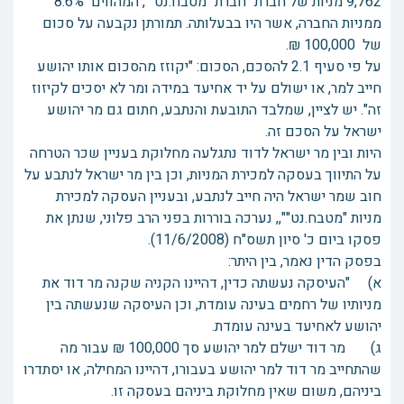
9,762 מניות של חברת "חברת "מטבח.נט"", המהווים 8.6%
ממניות החברה, אשר היו בבעלותה. תמורתן נקבעה על סכום
של 100,000 ₪.
על פי סעיף 2.1 להסכם, הסכום: "יקוזז מהסכום אותו יהושע
חייב למר, או ישולם על יד אחיעד במידה ומר לא יסכים לקיזוז
זה". יש לציין, שמלבד התובעת והנתבע, חתום גם מר יהושע
ישראל על הסכם זה.
היות ובין מר ישראל לדוד נתגלעה מחלוקת בעניין שכר הטרחה
על התיווך בעסקה למכירת המניות, וכן בין מר ישראל לנתבע על
חוב שמר ישראל היה חייב לנתבע, ובעניין העסקה למכירת
מניות "מטבח.נט"",, נערכה בוררות בפני הרב פלוני, שנתן את
פסקו ביום כ' סיון תשס"ח (11/6/2008).
בפסק הדין נאמר, בין היתר:
א) "העיסקה נעשתה כדין, דהיינו הקניה שקנה מר דוד את
מניותיו של רחמים בעינה עומדת, וכן העיסקה שנעשתה בין
יהושע לאחיעד בעינה עומדת.
ג) מר דוד ישלם למר יהושע סך 100,000 ₪ עבור מה
שהתחייב מר דוד למר יהושע בעבורו, דהיינו המחילה, או יסתדרו
ביניהם, משום שאין מחלוקת ביניהם בעסקה זו.