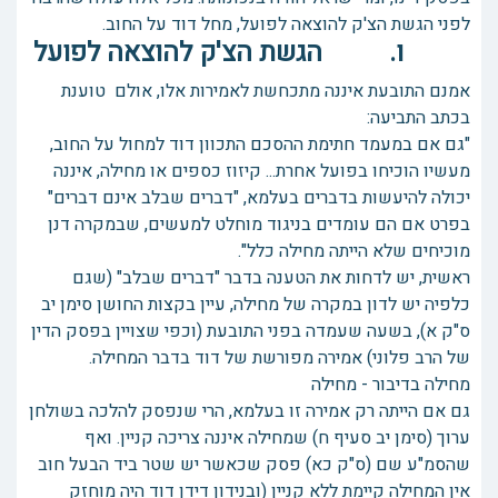
לפני הגשת הצ'ק להוצאה לפועל, מחל דוד על החוב.
ו. הגשת הצ'ק להוצאה לפועל
אמנם התובעת איננה מתכחשת לאמירות אלו, אולם טוענת
בכתב התביעה:
"גם אם במעמד חתימת ההסכם התכוון דוד למחול על החוב,
מעשיו הוכיחו בפועל אחרת... קיזוז כספים או מחילה, איננה
יכולה להיעשות בדברים בעלמא, "דברים שבלב אינם דברים"
בפרט אם הם עומדים בניגוד מוחלט למעשים, שבמקרה דנן
מוכיחים שלא הייתה מחילה כלל".
ראשית, יש לדחות את הטענה בדבר "דברים שבלב" (שגם
כלפיה יש לדון במקרה של מחילה, עיין בקצות החושן סימן יב
ס"ק א), בשעה שעמדה בפני התובעת (וכפי שצויין בפסק הדין
של הרב פלוני) אמירה מפורשת של דוד בדבר המחילה.
מחילה בדיבור - מחילה
גם אם הייתה רק אמירה זו בעלמא, הרי שנפסק להלכה בשולחן
ערוך (סימן יב סעיף ח) שמחילה איננה צריכה קניין. ואף
שהסמ"ע שם (ס"ק כא) פסק שכאשר יש שטר ביד הבעל חוב
אין המחילה קיימת ללא קניין (ובנידון דידן דוד היה מוחזק