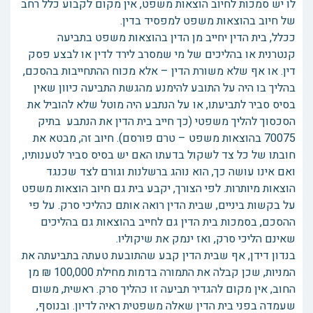
לו יש סמכות לחיוב הוצאות משפט, אין מקום לקבוע כלל רחב
של חיוב בהוצאות משפט למפסיד בדין.
ככלל, בית הדין יחייב מן הדין בהוצאות משפט בתביעה
קנטרנית או בהליכים של מי שמסרב לירד לדין או לבצע פסק
דין. או אף שלא משורת הדין – אלא מכוח ההתחייבות בהסכם,
בהליך בו היה על התובע להימנע מהגשת התביעה כיוון שאין
בסיס סביר לתביעתו, או על הנתבע היה מוטל שלא להוביל את
הסכסוך להליך משפטי (כך חייב בית הדין את הנתבע בתיק
70075 בהוצאות משפט – טרם פורסם). חיוב זה, מבטא את
חובתו של כל צד לשקול בדעתו האם יש בסיס סביר לטענותיו,
ואם אינו עושה כך, הוא נוהג ברשלנות וגורם לצד שכנגד
הוצאות מיותרות. לפי הצורך, יקבע בית גם חיוב הוצאות משפט
על בקשות ביניים, שבית הדין רואה אותם כהליכי סרק. על פי
ההסכם, בסמכות בית הדין גם לחייב בהוצאות גם בהליכים
שאינם הליכי סרק, ואז ינמק את שיקוליו.
בנדון דידן, אף שבית הדין קבע שהתובעת טעתה בתביעתה את
המניות, שכן קבלה את התמורה בדמות מחילת 100,000 ₪ מן
החוב, אין מקום להגדיר תביעה זו כהליך סרק. ראשית, משום
שעמדה בפני בית הדין שאלה משפטית ראיה לדיון. ובנוסף,