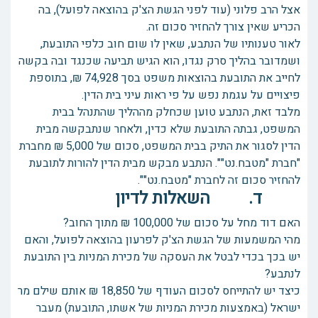
אצל הרב פלוני (עוד לפני הגשת הצ'ק בהוצאה לפועל), בה
הכריע שאין צורך להחזיר סכום זה.
לאור טענותיו של הנתבע, שאין לו שום חוב כלפי התובעת,
ושמדובר בהליך סרק נגדו, הוא הגיש תביעה שכנגד ובה בקשה
לחייב את התובעת בהוצאות משפט בסך 74,928 ₪, בתוספת
פיצויים על עגמת נפש על פי ראות עיני בית הדין.
מלבד זאת, הנתבע טוען שכחלק מההליך שהתנהל בבית
המשפט, גבתה התובעת שלא כדין, ולאחר שנתבקשה מבית
הדין לסגור את התיק בבית המשפט, סכום של 5,000 ₪ מחברת
"חברת "מטבח.נט"". הנתבע מבקש מבית הדין להורות לתובעת
להחזיר סכום זה לחברת "מטבח.נט"".
ד. השאלות לדיון
האם דוד מחל על סכום של 100,000 ₪ מתוך החוב?
מהי המשמעות של הגשת הצ'ק לפרעון בהוצאה לפועל, והאם
יש בכך בכדי לבטל את העסקה של מכירת המניות בין התובעת
לנתבע?
כיצד יש להתייחס לסכום העודף של 18,850 ₪ אותם שילם מר
ישראל (באמצעות מכירת המניות של אשתו, התובעת) מעבר