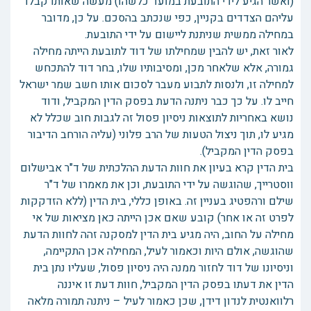
(ואשר הגיע לידי התובעת במועד כלשהו) מעשה שאותו קבלו
עליהם הצדדים בקניין, כפי שנכתב בהסכם. על כן, מדובר
במחילה ממשית שניתנת ליישום על ידי התובעת.
לאור זאת, יש להבין שמחילתו של דוד לתובעת הייתה מחילה
גמורה, אלא שלאחר מכן, ומסיבותיו שלו, בחר דוד להתכחש
למחילה זו, ולנסות לתבוע מעבר לסכום אותו חשב שמר ישראל
חייב לו. על כך כבר ניתנה הדעת בפסק הדין המקביל, ודוד
נושא באחריות לתוצאות ניסיון פסול זה לגבות חוב שכלל לא
מגיע לו, תוך ניצול הטעות של הרב פלוני (עליה הורחב הדיבור
בפסק הדין המקביל).
בית הדין קרא בעיון את חוות הדעת ההלכתית של ד"ר אבישלום
ווסטרייך, שהוגשה על ידי התובעת, וכן את מאמרו של ד"ר
שילם ורהפטיג בעניין זה. באופן כללי, בית הדין (ללא הזדקקות
לפרט זה או אחר) קובע שאם אכן הייתה כאן מציאות של אי
מחילה על החוב, היה מגיע בית הדין למסקנה זהה לחוות הדעת
שהוגשה, אולם היות וכאמור לעיל, המחילה אכן התקיימה,
וניסיונו של דוד לחזור ממנה היה ניסיון פסול, שעליו נתן בית
הדין את דעתו בפסק הדין המקביל, חוות דעת זו איננה
רלוואנטית לנדון דידן, שכן כאמור לעיל – ניתנה תמורה מלאה