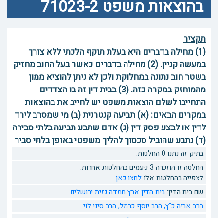
בהוצאות משפט 71023-2
תקציר
(1) מחילה בדברים היא בעלת תוקף הלכתי ללא צורך
במעשה קניין. (2) מחילה בדברים כאשר בעל החוב מחזיק
בשטר חוב נתונה במחלוקת ולכן לא ניתן להוציא ממון
מהמוחזק במקרה כזה. (3) בבית דין זה בו הצדדים
התחייבו לשלם הוצאות משפט יש לחייב את בהוצאות
במקרים הבאים: (א) תביעה קנטרנית (ב) מי שמסרב לירד
לדין או לבצע פסק דין (ג) אדם שתבע תביעה בלתי סבירה
(ד) נתבע שהוביל סכסוך להליך משפטי באופן בלתי סביר
בתיק זה נתנו 0 החלטות.
החלטה זו הוזכרה 3 פעמים בהחלטות אחרות.
לצפייה בהחלטות אלו
לחצו כאן
שם בית הדין:
בית הדין ארץ חמדה גזית ירושלים
הרב אריה כ"ץ,
הרב יוסף כרמל,
הרב סיני לוי