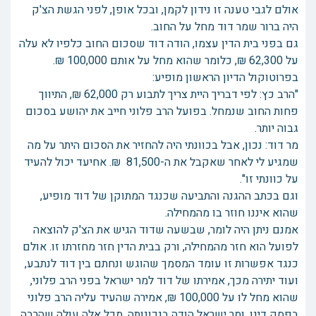
אולם לגבי טענה זו נידון לקמן, ובכל אופן, לפני הגשת הצ'ק
היה ברור שמר דוד מחל על החוב.
גם בפני בית הדין עצמו, הודה דוד שסכום החוב כלפיו לא עלה
על 62,300 ₪, כלומר שהוא מחל על אותם 100,000 ₪.
בפרוטוקול הדיון הראשון מופיע:
"הרב כץ: לפי דבריך היית צריך לתבוע רק 62,000 ₪, התיווך
פחות החוב שנמחל. בפועל הרב פלוני חייב את יהושע בסכום
גבוה יותר.
מר דוד: נכון, אבל בכוונתי היה להחזיר את הסכום היתר על מה
שמגיע לי לאחר שאקבל את ה-81,500 ₪. אחיעד יכול להעיד
על כוונתי זו".
וגם בכתב ההגנה והתביעה שכנגד המתוקן של דוד מופיע,
שהוא איננו חוזר בו מהמחילה.
אמנם ניתן היה לומר, שבשעה שדוד הגיש את הצ'ק להוצאה
לפועל הוא חזר מהמחילה, ורק בבית הדין חזר מחזרתו זו. אולם
כנגד אפשרות זו עומד המסמך שהוגש ונחתם בין דוד לנתבע,
ועוד יתירה מכך, אמירתו של דוד למר ישראל בפני הרב פלוני,
שהוא מחל לו על 100,000 ₪, אמירה שהעיד עליה הרב פלוני
בפסק דינו, ומר ישראל הודה בנכונותה. מכל אלה עולה שהרבה