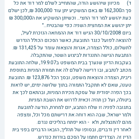
ד) מכיוון שיהושע הודה, שהתחייב לשלם למר דוד את כל
סך ה162,300 ₪ באם המשקיע יתן עוד 300,000 ₪, לכן ישלם
כעת יהושע למר דוד החצי... וכשיתן המשקיע את ה300,000 ₪
יתן יהושע את המחצית השניה כפי שהבטיח..."
ביום 30/10/2008 הגיש דוד את ההמחאה הנזכרת לעיל,
להוצאה לפועל כנגד התובעת, כאשר הסכום הכולל הנדרש
לתשלום, כולל הצמדה, אגרות והוצאות עומד על 131,425 ₪.
הנתבעת הגישה התנגדות לביצוע השטר, שהתקבלה.
בעקבות הדיון שנערך בבית המשפט ב19.9.07, שלחה התובעת
מכתב לנתבע, ובו דרישה לשלם לה את תמורת המניות בתוספת
ריבית, הצמדה והוצאות משפט, ובסך הכל 123,876 ₪. התובעת
טענה, שאם לא תתקבל התמורה בתוך שלושה ימים, יש לראות
בכך הפרה יסודית של עסקת מכירת המניות, ובהתאם לכך את
ביטולה, ועל כן תהיה זכאית לדרוש את השבת המניות.
בתגובה לפניה זו שלח הנתבע, יום למחרת, הודעה לתובעת
ולמר ישראל, שבה הוא דוחה את דרישתם מכל וכל, ומצפה
מהם להתנצלות, ולא - הוא יפתח בהליכים נגדם.
לאחר דין ודברים, ובסופו של תהליך, הובאו הדברים בפני בית
הדין זה. הצדדים חתמו על הסכם בוררות כנדרש.