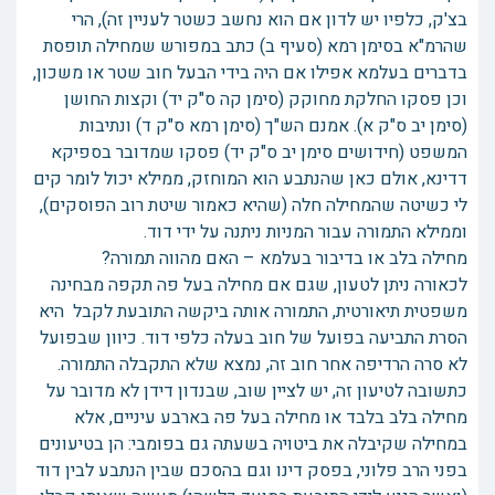
בצ'ק, כלפיו יש לדון אם הוא נחשב כשטר לעניין זה), הרי
שהרמ"א בסימן רמא (סעיף ב) כתב במפורש שמחילה תופסת
בדברים בעלמא אפילו אם היה בידי הבעל חוב שטר או משכון,
וכן פסקו החלקת מחוקק (סימן קה ס"ק יד) וקצות החושן
(סימן יב ס"ק א). אמנם הש"ך (סימן רמא ס"ק ד) ונתיבות
המשפט (חידושים סימן יב ס"ק יד) פסקו שמדובר בספיקא
דדינא, אולם כאן שהנתבע הוא המוחזק, ממילא יכול לומר קים
לי כשיטה שהמחילה חלה (שהיא כאמור שיטת רוב הפוסקים),
וממילא התמורה עבור המניות ניתנה על ידי דוד.
מחילה בלב או בדיבור בעלמא – האם מהווה תמורה?
לכאורה ניתן לטעון, שגם אם מחילה בעל פה תקפה מבחינה
משפטית תיאורטית, התמורה אותה ביקשה התובעת לקבל היא
הסרת התביעה בפועל של חוב בעלה כלפי דוד. כיוון שבפועל
לא סרה הרדיפה אחר חוב זה, נמצא שלא התקבלה התמורה.
כתשובה לטיעון זה, יש לציין שוב, שבנדון דידן לא מדובר על
מחילה בלב בלבד או מחילה בעל פה בארבע עיניים, אלא
במחילה שקיבלה את ביטויה בשעתה גם בפומבי: הן בטיעונים
בפני הרב פלוני, בפסק דינו וגם בהסכם שבין הנתבע לבין דוד