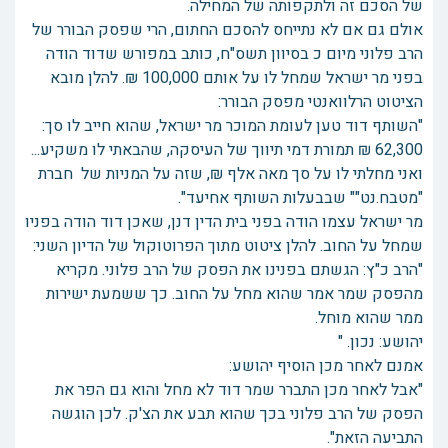
של הסכם זה ולתקפותה של המחילה.
אולם גם אם לא נתייחס להסכם החתום, הרי שפסק הבורר של
הרב פלוני מיום כ בסיוון תשס"ח, כותב במפורש שדוד הודה
בפני מר ישראל שמחל לו על אותם 100,000 ₪. להלן מובא
הציטוט הרלוואנטי מפסק הבורר:
"השותף דוד טען לעומת המוכר מר ישראל, שהוא חייב לו סך:
62,300 ₪ תמורת דמי תיווך של העיסקה, שהבאתי לו משקיע...
ואני מחלתי לו על סך מאה אלף ₪, שזה על המניות של חברת
"מטבח.נט"" שבבעלות השותף אחיעד".
מר ישראל עצמו הודה בפני בית הדין דנן, שאכן דוד הודה בפניו
שמחל על החוב. להלן ציטוט מתוך הפרוטוקול של הדיון השני:
"הרב כ"ץ: הגשתם בפנינו את הפסק של הרב פלוני. מקריא
מהפסק שמר אמר שהוא מחל על החוב. כך ששמעת ישירות
ממר שהוא מוחל.
יהושע: נכון. "
אמנם לאחר מכן הוסיף יהושע:
"אבל לאחר מכן התברר שמר דוד לא מחל והוא גם הפר את
הפסק של הרב פלוני בכך שהוא תבע את הצ'ק. לכן הוגשה
התביעה הזאת".