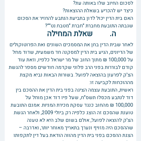
לסכום החיוב שלו באותה עת?
כיצד יש להכריע בשאלת ההוצאות?
האם בית הדין יכול לדון בתביעת הנתבע להחזיר את הסכום
שגבתה התובעת מחברת "חברת "מטבח.נט""?
ה. שאלת המחילה
לאחר שבית הדין בחן את המסמכים השונים ואת הפרוטוקולים
של הדיונים, הגיע בית הדין למסקנה חד משמעית, שדוד מחל
על 100,000 ₪ מתוך החוב של מר ישראל כלפיו, וזאת עוד
קודם לבוררות בפני הרב פלוני שקדמה חודשים מספר להגשת
הצ'ק לפרעון בהוצאה לפועל. בשורות הבאות נביא מקצת
מההוכחות לקביעה זו:
ראשית, התובעת עצמה הציגה בפני בית הדין את ההסכם בין
דוד לנתבע מכסלו תשס"ח, שעל פיו דוד אכן מוחל על
100,000 ₪ מהחוב כנגד עסקת מכירת המניות. אמנם התובעת
טוענת שהסכם זה הוצג כלפיה רק ביולי 2009, ולאחר הגשת
הצ'ק להוצאה לפועל, אולם בשום שלב היא לא טענה
שההסכם היה מזויף ונערך בתאריך מאוחר יותר, ואדרבה –
הצגת ההסכם בפני בית הדין מהווה הודאת בעל דין לתקפותו