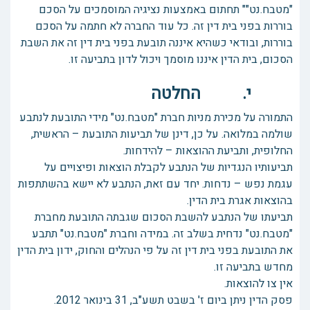
"מטבח.נט"" תחתום באמצעות נציגיה המוסמכים על הסכם
בוררות בפני בית דין זה. כל עוד החברה לא חתמה על הסכם
בוררות, ובודאי כשהיא איננה תובעת בפני בית דין זה את השבת
הסכום, בית הדין איננו מוסמך ויכול לדון בתביעה זו.
י. החלטה
התמורה על מכירת מניות חברת "מטבח.נט" מידי התובעת לנתבע
שולמה במלואה. על כן, דינן של תביעות התובעת – הראשית,
החלופית, ותביעת ההוצאות – להידחות.
תביעותיו הנגדיות של הנתבע לקבלת הוצאות ופיצויים על
עגמת נפש – נדחות. יחד עם זאת, הנתבע לא יישא בהשתתפות
בהוצאות אגרת בית הדין.
תביעתו של הנתבע להשבת הסכום שגבתה התובעת מחברת
"מטבח.נט" נדחית בשלב זה. במידה וחברת "מטבח.נט" תתבע
את התובעת בפני בית דין זה על פי הנהלים והחוק, ידון בית הדין
מחדש בתביעה זו.
אין צו להוצאות.
פסק הדין ניתן ביום ז' בשבט תשע"ב, 31 בינואר 2012.