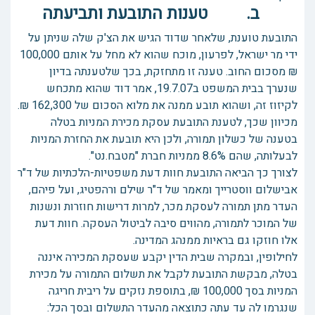
ב. טענות התובעת ותביעתה
התובעת טוענת, שלאחר שדוד הגיש את הצ'ק שלה שניתן על
ידי מר ישראל, לפרעון, מוכח שהוא לא מחל על אותם 100,000
₪ מסכום החוב. טענה זו מתחזקת, בכך שלטענתה בדיון
שנערך בבית המשפט ב19.7.07, אמר דוד שהוא מתכחש
לקיזוז זה, ושהוא תובע ממנה את מלוא הסכום של 162,300 ₪.
מכיוון שכך, לטענת התובעת עסקת מכירת המניות בטלה
בטענה של כשלון תמורה, ולכן היא תובעת את החזרת המניות
לבעלותה, שהם 8.6% ממניות חברת "מטבח.נט".
לצורך כך הביאה התובעת חוות דעת משפטיות-הלכתיות של ד"ר
אבישלום ווסטרייך ומאמר של ד"ר שילם ורהפטיג, ועל פיהם,
העדר מתן תמורה לעסקת מכר, למרות דרישות חוזרות ונשנות
של המוכר לתמורה, מהווים סיבה לביטול העסקה. חוות דעת
אלו חוזקו גם בראיות ממנהג המדינה.
לחילופין, ובמקרה שבית הדין יקבע שעסקת המכירה איננה
בטלה, מבקשת התובעת לקבל את תשלום התמורה על מכירת
המניות בסך 100,000 ₪, בתוספת נזקים על ריבית חריגה
שנגרמו לה עד עתה כתוצאה מהעדר התשלום ובסך הכל: