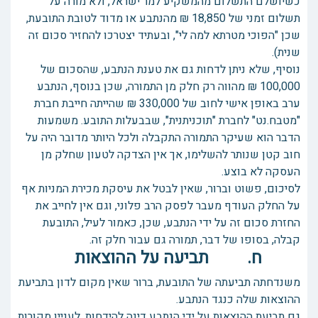
כשיושלם התשלום מהמשקיע למר ישראל, ולא מורה על
תשלום זמני של 18,850 ₪ מהנתבע או מדוד לטובת התובעת,
שכן "הפוכי מטרתא למה לי", ובעתיד יצטרכו להחזיר סכום זה
שנית).
נוסיף, שלא ניתן לדחות גם את טענת הנתבע, שהסכום של
100,000 ₪ מהווה רק חלק מן התמורה, שכן בנוסף, הנתבע
ערב באופן אישי לחוב של 330,000 ₪ שהייתה חייבת חברת
"מטבח.נט" לחברת "תוכניתנית", שבבעלות התובע. משמעות
הדבר הוא שעיקר התמורה התקבלה ולכל היותר מדובר היה על
חוב קטן שנותר להשלימו, אך אין הצדקה לטעון שחלק מן
העסקה לא בוצע.
לסיכום, פשוט וברור, שאין לבטל את עיסקת מכירת המניות אף
על החלק העודף מעבר לפסק הרב פלוני, וגם אין לחייב את
החזרת סכום זה על ידי הנתבע, שכן, כאמור לעיל, התובעת
קבלה, בסופו של דבר, תמורה גם עבור חלק זה.
ח. תביעה על ההוצאות
משנדחתה תביעתה של התובעת, ברור שאין מקום לדון בתביעת
ההוצאות שלה כנגד הנתבע.
גם תביעת ההוצאות על ידי הנתבע דינה להידחות. לעניין מקורות