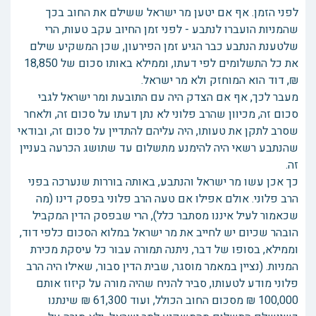
לפני הזמן. אף אם יטען מר ישראל ששילם את החוב בכך
שהמניות הועברו לנתבע - לפני זמן החיוב עקב טעות, הרי
שלטענת הנתבע כבר הגיע זמן הפירעון, שכן המשקיע שילם
את כל התשלומים לפי דעתו, וממילא באותו סכום של 18,850
₪, דוד הוא המוחזק ולא מר ישראל.
מעבר לכך, אף אם הצדק היה עם התובעת ומר ישראל לגבי
סכום זה, מכיוון שהרב פלוני לא נתן דעתו על סכום זה, ולאחר
שסרב לתקן את טעותו, היה עליהם להתדיין על סכום זה, ובודאי
שהנתבע רשאי היה להימנע מתשלום עד שתושג הכרעה בעניין
זה.
כך אכן עשו מר ישראל והנתבע, באותה בוררות שנערכה בפני
הרב פלוני. אולם אפילו אם טעה הרב פלוני בפסק דינו (מה
שכאמור לעיל איננו מסתבר כלל), הרי שבפסק הדין המקביל
הובהר שכיום יש לחייב את מר ישראל במלוא הסכום כלפי דוד,
וממילא, בסופו של דבר, ניתנה תמורה עבור כל עיסקת מכירת
המניות. (נציין במאמר מוסגר, שבית הדין סבור, שאילו היה הרב
פלוני מודע לטעותו, סביר להניח שהיה מורה על קיזוז אותם
100,000 ₪ מסכום החוב הכולל, ועוד 61,300 ₪ שינתנו