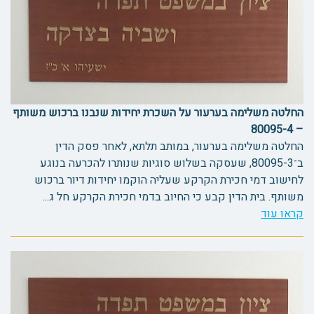
החלטה משלימה בערעור על השכרת יחידות שנבנו ברכוש משותף
– 80095-4
החלטה משלימה בערעור, במותב תלתא, לאחר פסק הדין
ב־80095-3, שעסקה בשלוש סוגיות שנותרו להכרעה בנוגע
לחישוב דמי חכירת הקרקע שעליה הוקמו יחידות דיור ברכוש
משותף. בית הדין קבע כי החיוב בדמי חכירת הקרקע חל ג...
קראו עוד