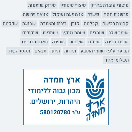
פיטורי עובדת בהריון
פיצויי פיטורין
פירוק שותפות
פרשנות חוזה
פשרה
צו מניעה ועיקול
צוואה וירושה
קבוצת רכישה
קבלנות
קניין
ריבית והצמדה
שבועה
שדכנות
שומר שכר
שומרים
שומת נזיקין
שותפות
שידוכים
שכירות דירה
שכנים
שליחות
שמירה
תאונות דרכים
תביעה ע"פ רישומי התובע
תחרות
תיווך
תנאים
תקנת השוק
תשלומי איזון