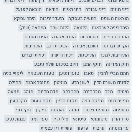
גרמא וגרמי
דברים שבלב
דיווח לרשויות
דין נהנה
דיני חברות
דיני חוזים
דיני עבודה
דיני ראיות
הודאה
הוצאה לפועל
הוצאות משפט
הטעיה בעסקה
היעדר יריבות
היתר עסקא
היתר פניה לערכאות
הלוואה
הלנת שכר
המחאה (שיק)
הסכם בכפייה
הסתמכות
הערת אזהרה
הפרת הסכם
הקדש וצדקה
השבת אבידה
השכרת רכב
התחייבות
התחייבות למכר
התיישנות
זיכיון ורישיון
זכויות יוצרים
חוק המדינה
חוקי המגן
חיוב בסכום שלא נתבע
חתם מבלי להבין
טאבו
טוען ונטען
טענת השטאה
ליקויי בניה
לפנים משורת הדין
לשון הרע
מוניטין
מחוסר אמנה
מחילה
מיסים
מכר
מכר דירה
מכר רכב
מכת מדינה
מנהג
מניעה
מניעת רווח
מפקח בניה
מקום הדיון
מקח טעות
מקרקעין
משפחה
משפט ציבורי
מתנה
נאמנות
נזיקין
נזקי גוף
סדר הדין
סיטומתא
סיטראי
סילוק יד
סעד זמני
עגמת נפש
עד מומחה
ערבות
ערעור
עשיית דין עצמית