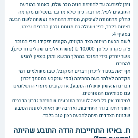
ניתן לפורעה עד לחתימת חוזה מכר שלם, כאמור בהודעת
התובעים לעיל. אדרבה, כיון שלא מדובר בתשלום מקדמה
כחלק מהתמורה לעיסקה, מסירת ההמחאה נעשתה לשם הבעת
רצינות בלבד, כפי שעולה גם מנוסח זכרון הדברים עצמו,
בסעיף 4:
לשם הבעת רצינות מצד הקונים, הקונים יפקידו בידי המוכר
צ'ק פקדון על סך 10,000 ₪ (עשרת אלפים שקלים חדשים),
אשר יוחזק בידי המוכר במהלך המשא ומתן בנסיון להגיע
להסכם.
אף זאת בניגוד לזכרון דברים המקובל, שבו משולמים דמי
מקדמה לאלתר בעת החתימה (כפי שנקבע במסמך זכרון
דברים הראשון ששלח הנתבע), או נקובים מועדי התשלומים
עם סכומיהם המפורטים.
לסיכום: אין כל ראיה לטענת התובעים שחתימת זכרון הדברים
השני היתה בגדר התחייבות, ואדרבה יש ראיות לטענת הנתבע
שכוונת הצדדים היתה להבעת רצון טוב בלבד.
ח. באיזו התחייבות הודה התובע שהיתה