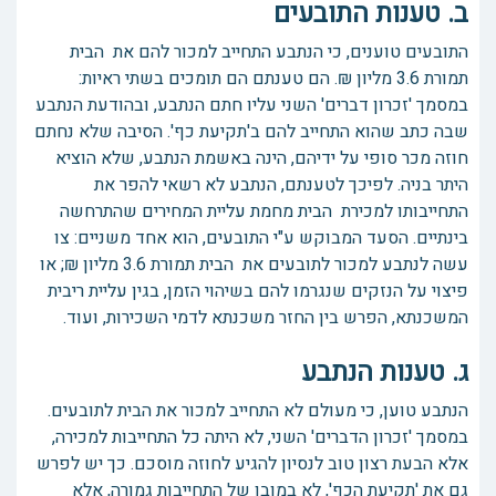
ב. טענות התובעים
התובעים טוענים, כי הנתבע התחייב למכור להם את הבית
תמורת 3.6 מליון ₪. הם טענתם הם תומכים בשתי ראיות:
במסמך 'זכרון דברים' השני עליו חתם הנתבע, ובהודעת הנתבע
שבה כתב שהוא התחייב להם ב'תקיעת כף'. הסיבה שלא נחתם
חוזה מכר סופי על ידיהם, הינה באשמת הנתבע, שלא הוציא
היתר בניה. לפיכך לטענתם, הנתבע לא רשאי להפר את
התחייבותו למכירת הבית מחמת עליית המחירים שהתרחשה
בינתיים. הסעד המבוקש ע"י התובעים, הוא אחד משניים: צו
עשה לנתבע למכור לתובעים את הבית תמורת 3.6 מליון ₪; או
פיצוי על הנזקים שנגרמו להם בשיהוי הזמן, בגין עליית ריבית
המשכנתא, הפרש בין החזר משכנתא לדמי השכירות, ועוד.
ג. טענות הנתבע
הנתבע טוען, כי מעולם לא התחייב למכור את הבית לתובעים.
במסמך 'זכרון הדברים' השני, לא היתה כל התחייבות למכירה,
אלא הבעת רצון טוב לנסיון להגיע לחוזה מוסכם. כך יש לפרש
גם את 'תקיעת הכף', לא במובן של התחייבות גמורה, אלא