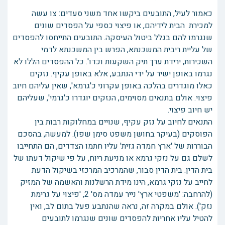
כאמור לעיל, התובעים ביקשו אחד משני סעדים: צו עשה
למכירת הבית לידיהם, או פיצוי כספי על הפסדים שונים
שנגרמו להם בגלל ביטול העיסקה. התובעים התייחסו להפסדים
של עליית ריבית המשכנתא, הפרש בין המשכנתא לדמי
השכירות, ירידת ערך תיק השקעות וכדו'. כל ההפסדים הללו לא
נגרמו באופן ישיר על ידי הנתבע, אלא באופן עקיף. נזקים
כאלו מוגדרים בהלכה באופן עקרוני כ'גרמא', שאין עליהם חיוב
פיצוי. אולם בתנאים מסוימים, הנזקים יוגדרו כ'גרמי', שעליהם
יש חיוב פיצוי.
התנאים לחיוב על נזק עקיף, שנויים במחלוקות רבות בין
הפוסקים (בעיקר בחושן משפט סימן שפו). למעשה, בהסכם
הבוררות של 'ארץ חמדה גזית' עליו חתמו הצדדים, הם התחייבו
לשלם גם על נזקי גרמא או מניעת ריוח, על פי שיקול דעתו של
בית הדין. בית הדין סבור, שהמרכיב המרכזי בשיקול הדעת
לחייב על נזקי גרמא, הינו מידת הרשלנות והאשמה של המזיק
(להרחבה: 'משפטי ארץ' נייר עמדה מס' 2, 'פיצוי על גרימת
נזק'). אולם במקרה זה, נראה שהנתבע פעל בתום לב, ואין
להטיל עליו אחריות להפסדים שונים שנגרמו לתובעים