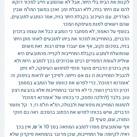
לקנות את הבית בלי היתר, אבל לא שהנתבע חייב למכור דוקא
להם עם היתר בניה, ללא הגבלת זמן. ואכן במשך המו"מ שבין
הצדדים, עם העיכוב בקבלת היתר בניה, אמר הנתבע לתובעים,
שהם רשאים לסגת מעיסקת המכר.
בנוסף על האמור, לא מסתבר כי הנתבע כבל את עצמו בזכרון
הדברים, בהתחייבות למכור את ביתו לתובעים לאחר מתן היתר
בניה, בסכום נקוב, אף אם יעברו שנים רבות. זאת משום
שהתועלת לנתבע בקבלת התחייבות לקנייה מהתובעים היא
שולית לעומת הפסדים רבים שכרוכים בכך לנתבע. היות ולא
צוין בזכרון הדברים מועד סופי למימוש העיסקה, לא ניתן
להגביל התחייבות זו גם אם הייתה. לפיכך יש לראות בנימוק זה
'אומדנא דמוכח', כדי לפרש את כוונתו של הנתבע במסמך
זכרון הדברין השני, כי לא מדובר בהתחייבות אלא בהבעת רצון
טוב בלבד (להלכה נפסק, כי בכוחו של 'אומדנא דמוכח'
להתנות התחייבות מפורשת ולבטלה, רמ"א חו"מ רז, ד. קל וחומר
הדברים, שיש בכוחו לפרש את הכתוב בהסכם. ראה גם חוקי
התורה, שם, סעיף 3).
אף שהתובעים מסרו לנתבע המחאה בסך 10 א' ₪, אין בכך
ראיה לקיומה של התחייבות, שכן מדובר בהמחאת פיקדון שלא