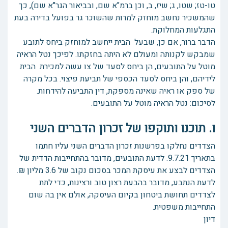
טו-טז; שטו, ג; שיז, ב, וכן ברמ"א שם, ובביאור הגר"א שם), כך
שהמשכיר נחשב מוחזק למרות שהשוכר גר בפועל בדירה בעת
התגלעות המחלוקת.
הדבר ברור, אם כן, שבעל הבית ייחשב למוחזק ביחס לתובע
שמבקש לקנותה ומעולם לא היתה בחזקתו. לפיכך נטל הראיה
מוטל על התובעים, הן ביחס לסעד של צו עשה למכירת הבית
לידיהם, והן ביחס לסעד הכספי של תביעת פיצוי. בכל מקרה
של ספק או ראיה שאינה מספקת, דין התביעה להידחות.
לסיכום: נטל הראיה מוטל על התובעים.
ו. תוכנו ותוקפו של זכרון הדברים השני
הצדדים נחלקו בפרשנות זכרון הדברים השני עליו חתמו
בתאריך 9.7.21. לדעת התובעים, מדובר בהתחייבות הדדית של
הצדדים לבצע את עיסקת המכר בסכום נקוב של 3.6 מליון ₪.
לדעת הנתבע, מדובר בהבעת רצון טוב ורצינות, כדי לתת
לצדדים תחושת ביטחון בקיום העיסקה, אולם אין בה שום
התחייבות משפטית.
דיון