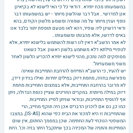
במשמעותו מכח יתירא.. דודאי כל כי האי לישנא לא בקיאינן
אנן למדרשי... אבל דבר שהלשון מיותר - יש במשמעותו דבר
נוסף וענין מיותר על מה שמורה ומשמע מלשון הקודם, בהא
ודאי דרשינן ליה שפיר, דהא לאו מטעם תוספת יתור בלבד אנו
באים לדרשו, אלא מהבנתו ומשמעותו...
לא אמר הרשב"א דאין לנו רשות להשתמש בלישנא יתירא, אלא
לטפויי מילתא דלא משתמע בלשון ראשון. אבל כשאנו
מסופקים למה נתכון, מהני לישנא יתירא להכריע הלשון לאחד
משני משמעויות".
יש להעיר, כי הרשב"א התייחס להרחבת התחייבות שאינה
מפורשת בחוזה, מחמת דיוק במילים יתירות. ואילו בנידון דידן,
לא מדובר בהרחבת התחייבות, אלא בצמצום התחייבות מחמת
דיוק במילה מיותרת. במקרים החריגים שציין כנסת הגדולה, ניתן
אף להוסיף התחייבות, ובודאי שניתן לסייג התחייבות.
כמו כן, גם אם לזכרון הדברים אכן היה תוקף מחייב, הרי
שהתחייבות זו היא למכור את הבית כפי שהוא (IS-AS), במצבו
המשפטי הנוכחי לעת החתימה. שכן במסמך החתום, אין שום
הסתייגות והתניה של המכירה בכך שיתקבל היתר בניה וכו'. היות