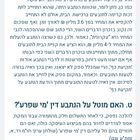
כמו כן, ניתן לומר, שכוונת הנתבע היתה, שהוא התחייב לתת
זכות קדימה לתובעים ברכישת הבית, אולם לא התחייב
להקפיא את המחיר בסך 3.6 מליון ₪ לאורך זמן. ואף שסכום
זה נקוב בזכרון הדברים השני, הרי כתוב שם שההסכמה לגבי
המחיר היא "עקרונית", כאמור. ולכן, גם כשרצה הנתבע להעלות
את המחיר ל-4 מליון ₪, הוא הציע את קניית הבית לתובעים
תחילה, מתוך התחייבותו בזכרון הדברים השני כפי הבנתו.
אף אם ישנו מעט דוחק בפרשנות זו לדברי הנתבע אודות
'תקיעת כף', הרי שמכלל ספק לא יצאנו, ואין בכך ראיה ברורה
לטענת התובעים. וכאמור, במקום ספק אין לחייב את הנתבע.
לסיכום: אין ראיה לטענת התובעים מתוך הודעת הנתבע על
'תקיעת כף'.
ט. האם מוטל על הנתבע דין 'מי שפרע'?
להלכה נפסק, כי לאחר התשלום חלק מהתמורה עבור המקח,
אסור לצדדים לחזור בהם מביצוע העיסקה כולה, ואם הם
חוזרים בהם חל עליהם דין 'מי שפרע' (שולחן ערוך חו"מ רד, א,
וסמ"ע שם).