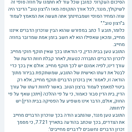
הסיכום העקרוני. כמובן שכל עוד לא חתמנו על חוזה סופי זה
לשיקולך, מנגד, לכל אורך התקופה מאז ה"רצון טוב" הדיבר היה
שזה המחיר הסופי ושמבחינתך אתה תעשה את המאמץ לעמוד
ב"רצון טוב"."
כלומר, תובע 1 כתב במפורש שהוא הבין שזכרון הדברים איננו
מחייב, ומכאן שאפילו הוא לא חשב בזמן אמת שמדובר בחוזה
מחייב.
התובע טען בבית הדין, כי הודאתו בכך שאין תוקף חוקי מחייב
לזכרון הדברים התבררה כטעות, לאחר קבלת חוות הדעת של
עורך דינו, לפיה אמנם יש לכך תוקף מחייב. אולם אין בכך כדי
לבטל את דעתו האישית של התובע, שמשתקפת בבירור מתוך
הודאה זו, לאמור: אין בזכרון הדברים תוקף מחייב, אלא רק
ביטוי למאמץ לעמוד ברצון הטוב. באשר לחוות דעתו של עורך
הדין, בית הדין סבור כאמור, כי על פי ההלכה (ויתכן שאף על פי
החוק, אולם, הדבר אינו משפיע על הפסיקה בבית הדין) יש
לדחותה.
התובע טען מנגד, שהנתבע הודה בכך שזכרון הדברים מחייב
את הצדדים, בכך שכתב בהודעה בתאריך 7.7.21, כי מסמך
זכרון הדברים נחשבים ל'דברים מחייבים':