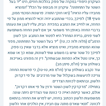
העיקרון היסודי במקרה של ספק בהלכות חוזים, הינו "יד בעל
השטר על התחתונה". עיקרון זה מבוסס על הכלל "המוציא
מחבירו עליו הראיה" (ראו חוקי התורה: פרשנות הסכמי ממון,
סעיף 18). לפיכך, בכדי שהתובע יהיה זכאי להוציא ממון על פי
החוזה, או לחייב את הנתבע במכירת הבית, עליו לעגן את טענתו
בדברי החוזה באופן חד משמעי. אך אם לשון החוזה משתמעת
לשני פנים, ברירת המחדל היא לפטור את הנתבע. וכך לשון
הרמב"ם (מלוה ולוה כז, טז): "יד בעל השטר על התחתונה, מפני
שהוא המוציא מחבירו, ואינו מוציא אלא בדבר שאין בו ספק.
לפיכך כל שטר שיש בו משמע שתי לשונות, שמא כך או שמא
כך, אינו נוטל אלא הפחות שבשתיהן". דין זה מפורט באריכות
בשולחן ערוך (חו"מ, סימן מב).
עוד נקבע בשולחן ערוך (חו"מ סא, טו-טז), כי פרשנות החוזה
צריכה להיעשות בשקלול של שני מרכיבים: על פי דקדוק
הלשון, ובהתאם לכוונת הצדדים.
בתחילה: "מדקדקין לשון השטר ודנין על פי אותו דקדוק".
אולם, כאשר קיימת ראייה כי כוונת שני הצדדים היתה שונה
ממשמעות הלשון הכתוב בחוזה, יש לפרש את החוזה בהתאם
לכוונה: "תנאי שאדם מתנה עם חבירו, אין הולכים אחר הלשון