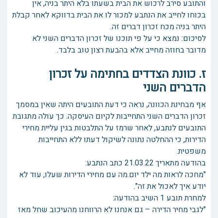
והתובע סירב לרכוש את הבית בשעתו בלא היתר בניה, אין
בכוחו לחייב את הנתבע למכור לו את הבית בדווקא לאחר קבלת
היתר בניה מכח זכרון דברים זה.
לסיכום: נמצא כי על פי תוכנו של זכרון הדברים השני לא
מדובר בחוזה מחייב אלא בהבעת רצון טוב בלבד.
ז. כוונת הצדדים בחתימה על זכרון
הדברים השני
אף מבחינת הכוונה, נראה כי דעת התובעים היתה שאין במסמך
זכרון הדברים השני התחייבות לקיום העיסקה. כך עולה מתגובת
התובעים לנתבע, לאחר שרמז על התלבטות בגין עליית מחירי
הדירות, כי ההחלטה נתונה לשיקול דעתו ללא התחייבות
משפטית.
בהודעה מתאריך 21.03.22 כתב הנתבע:
"מחכה לראות מה ילד יום.מה עם מחירי הדירות שעלו, עוד לא
יודע איך לאכול את זה".
למחרת תובע 1 השיב בהודעה:
"לגבי מחיר הדירה – גם אנחנו לא הרווחנו מהעיכוב שחל מאז