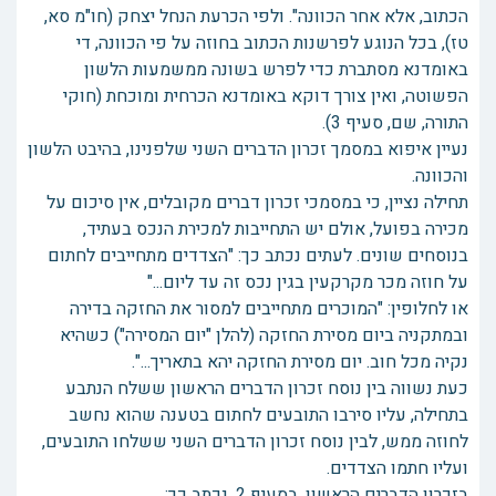
הכתוב, אלא אחר הכוונה". ולפי הכרעת הנחל יצחק (חו"מ סא,
טז), בכל הנוגע לפרשנות הכתוב בחוזה על פי הכוונה, די
באומדנא מסתברת כדי לפרש בשונה ממשמעות הלשון
הפשוטה, ואין צורך דוקא באומדנא הכרחית ומוכחת (חוקי
התורה, שם, סעיף 3).
נעיין איפוא במסמך זכרון הדברים השני שלפנינו, בהיבט הלשון
והכוונה.
תחילה נציין, כי במסמכי זכרון דברים מקובלים, אין סיכום על
מכירה בפועל, אולם יש התחייבות למכירת הנכס בעתיד,
בנוסחים שונים. לעתים נכתב כך: "הצדדים מתחייבים לחתום
על חוזה מכר מקרקעין בגין נכס זה עד ליום..."
או לחלופין: "המוכרים מתחייבים למסור את החזקה בדירה
ובמתקניה ביום מסירת החזקה (להלן "יום המסירה") כשהיא
נקיה מכל חוב. יום מסירת החזקה יהא בתאריך...".
כעת נשווה בין נוסח זכרון הדברים הראשון ששלח הנתבע
בתחילה, עליו סירבו התובעים לחתום בטענה שהוא נחשב
לחוזה ממש, לבין נוסח זכרון הדברים השני ששלחו התובעים,
ועליו חתמו הצדדים.
בזכרון הדברים הראשון, בסעיף 2, נכתב כך: