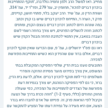
מחייב. ראו למשל: הרב זלמן נחמיה גולדברג, 'תוקף ההתחייבות
בזכרון דברים למכור', תחומין יב, עמ' 279, ופד"ר יד, עמ' 334,
ושורת הדין ט, עמ' שיד. הרב יעקב בלוי, פתחי חושן, קניינים,
פרק ד, הערה ד, התייחס לזכרון דברים שיש בו קנין וכתב:
במה שנהוג היום לכתוב זכרון דברים בעצם הקנין, ומתנים
לכתוב חוזה להשלים הפרטים, ויש צורך בחוזה רשמי לשם
העברה בטאבו, אין התנאי לכתיבת החוזה מבטל הקנין שיש
בזכרון דברים.
ראו גם פס"ד ירושלים ג, עמ' פ, שם הכריעו שאין תוקף לזכרון
דברים, אולם ברור שם שהנידון הוא כשיש התחייבות מפורשת
למכירה.
התובעים טענו בבית הדין, שלפי הפסיקה המקובלת בבתי
המשפט, אין צורך בפירוט מועד מסירת החזקה והסדרי
תשלומים כדי לתת תוקף לזכרון דברים. אולם, לדעת בית הדין,
ברור, כי גם לפי הפסיקה הנוהגת, יש צורך בגמירות דעת
מפורשת של הצדדים להתחייבות על המכירה, כפי שעולה
מחוק החוזים (כללי, סעיף 1-2): "חוזה נכרת בדרך של הצעה
וקיבול לפי הוראות פרק זה. פנייתו של אדם לחברו היא בגדר
הצעה, אם היא מעידה על גמירת דעתו של המציע להתקשר עם