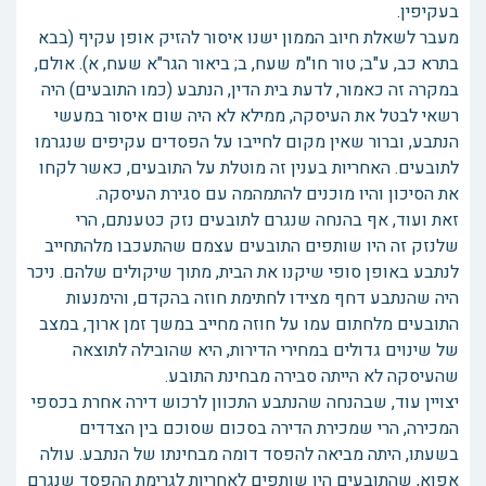
בעקיפין.
מעבר לשאלת חיוב הממון ישנו איסור להזיק אופן עקיף (בבא
בתרא כב, ע"ב; טור חו"מ שעח, ב; ביאור הגר"א שעח, א). אולם,
במקרה זה כאמור, לדעת בית הדין, הנתבע (כמו התובעים) היה
רשאי לבטל את העיסקה, ממילא לא היה שום איסור במעשי
הנתבע, וברור שאין מקום לחייבו על הפסדים עקיפים שנגרמו
לתובעים. האחריות בענין זה מוטלת על התובעים, כאשר לקחו
את הסיכון והיו מוכנים להתמהמה עם סגירת העיסקה.
זאת ועוד, אף בהנחה שנגרם לתובעים נזק כטענתם, הרי
שלנזק זה היו שותפים התובעים עצמם שהתעכבו מלהתחייב
לנתבע באופן סופי שיקנו את הבית, מתוך שיקולים שלהם. ניכר
היה שהנתבע דחף מצידו לחתימת חוזה בהקדם, והימנעות
התובעים מלחתום עמו על חוזה מחייב במשך זמן ארוך, במצב
של שינוים גדולים במחירי הדירות, היא שהובילה לתוצאה
שהעיסקה לא הייתה סבירה מבחינת התובע.
יצויין עוד, שבהנחה שהנתבע התכוון לרכוש דירה אחרת בכספי
המכירה, הרי שמכירת הדירה בסכום שסוכם בין הצדדים
בשעתו, היתה מביאה להפסד דומה מבחינתו של הנתבע. עולה
אפוא, שהתובעים היו שותפים לאחריות לגרימת ההפסד שנגרם