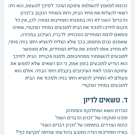
נכונות למאמץ להשלמת עיסקת המכר. לפיכך לטענתו, הוא היה
רשאי להעלות את מחיר הבית, היות והמחיר הנקוב ב'זכרון
הדברים' השני לא היה במסגרת התחייבות גמורה. לכן, אין כל
מקום לחייבו למכור את הבית לתובעים במחיר המקורי, שאינו
מותאם לרמת המחירים הנוכחית. לדבריו, העיכוב במכירה,
שאמנם נגרם מחמתו, בכך שלא הצליח להוציא היתר בניה סופי,
לא מחייב אותו לספוג את עליית המחירים, אלא מאפשר
לתובעים להשתחרר ממחויבותם, ולסגת מקניית הבית. לפיכך
הוא הודיע לתובעים בזמן אמת, כי הם רשאים שלא לממש את
עיסקת המכר לאור העיכובים בקבלת היתר הבניה. אולם הוא
מעולם לא התחייב להוציא היתר בניה ולמכור את הבית
לתובעים במחיר המקורי.
ד. נושאים לדיון
הגדרת נושא המחלוקת והמוחזק
תוכנו ותוקפו של 'זכרון הדברים השני'
כוונת הצדדים בחתימה על 'זכרון דברים השני'
באיזו התחייבות הודה התובע בהודעתו שהיתה 'תקיעת כף'?