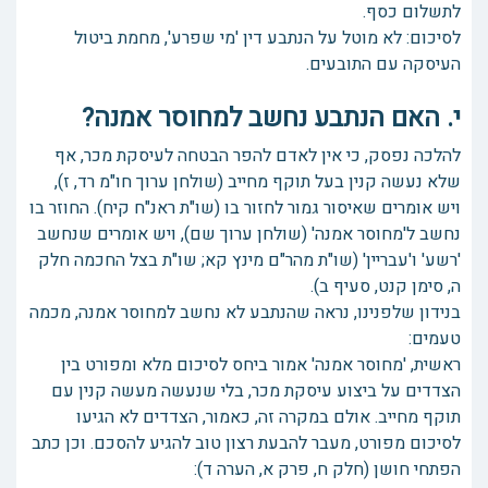
לתשלום כסף.
לסיכום: לא מוטל על הנתבע דין 'מי שפרע', מחמת ביטול
העיסקה עם התובעים.
י. האם הנתבע נחשב למחוסר אמנה?
להלכה נפסק, כי אין לאדם להפר הבטחה לעיסקת מכר, אף
שלא נעשה קנין בעל תוקף מחייב (שולחן ערוך חו"מ רד, ז),
ויש אומרים שאיסור גמור לחזור בו (שו"ת ראנ"ח קיח). החוזר בו
נחשב ל'מחוסר אמנה' (שולחן ערוך שם), ויש אומרים שנחשב
'רשע' ו'עבריין' (שו"ת מהר"ם מינץ קא; שו"ת בצל החכמה חלק
ה, סימן קנט, סעיף ב).
בנידון שלפנינו, נראה שהנתבע לא נחשב למחוסר אמנה, מכמה
טעמים:
ראשית, 'מחוסר אמנה' אמור ביחס לסיכום מלא ומפורט בין
הצדדים על ביצוע עיסקת מכר, בלי שנעשה מעשה קנין עם
תוקף מחייב. אולם במקרה זה, כאמור, הצדדים לא הגיעו
לסיכום מפורט, מעבר להבעת רצון טוב להגיע להסכם. וכן כתב
הפתחי חושן (חלק ח, פרק א, הערה ד):