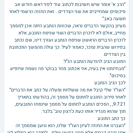
"הרב א' אומר שיש חשיבות לכתוב עוד לפני ראש חודש אב
סיכומים שמחייבים את שני הצדדים... ואת החוזה הרשמי לאחר
תשעה באב".
מעיון בהקשר הדברים נראה, שכוונת הנתבע היתה אכן למסמך
מחייב, אולם לא לזכרון הדברים השני שניסח התובע, אלא
לזכרון הדברים הראשון שניסח הנתבע ועורך דינו, שם נכתב
בפירוש שהבית נמכר, כאמור לעיל. כך עולה מהמשך התכתובת
בין הצדדים.
התובע הגיב להודעת הנתבע הנ"ל:
"מבחינתנו אין בעיה, אני אכתוב מחר בבוקר מה נשמח שיופיע
בסיכום".
לכך הגיב הנתבע:
"העו"ד שלי קיבל את מה ששלחת ומעלה על כתב את הדברים".
לאחר סירוב התובע לחתום על מסמך זה, בהודעתו בתאריך
9.7.21, , הסכים הנתבע לחתום על מסמך שינסחו התובעים,
תוך שהוא מגדיר אותו כעת כ'רצון טוב' בלבד.
כך כתב התובע:
"העברנו את החוזה לעיון העו"ד שלנו, הוא טוען שמסמך זה
אינו זכרון דברים אלא חוזה כמעט שלם... לפיכך הוא המליץ לנו