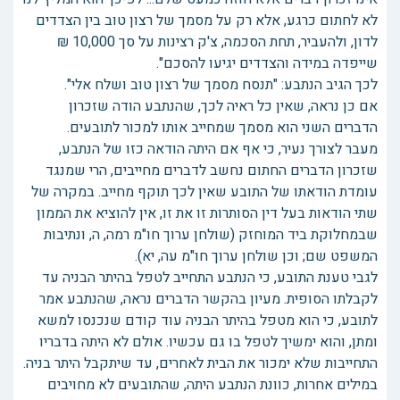
לא לחתום כרגע, אלא רק על מסמך של רצון טוב בין הצדדים
לדון, ולהעביר, תחת הסכמה, צ'ק רצינות על סך 10,000 ₪
שייפדה במידה והצדדים יגיעו להסכם".
לכך הגיב הנתבע: "תנסח מסמך של רצון טוב ושלח אלי".
אם כן נראה, שאין כל ראיה לכך, שהנתבע הודה שזכרון
הדברים השני הוא מסמך שמחייב אותו למכור לתובעים.
מעבר לצורך נעיר, כי אף אם היתה הודאה כזו של הנתבע,
שזכרון הדברים החתום נחשב לדברים מחייבים, הרי שמנגד
עומדת הודאתו של התובע שאין לכך תוקף מחייב. במקרה של
שתי הודאות בעל דין הסותרות זו את זו, אין להוציא את הממון
שבמחלוקת ביד המוחזק (שולחן ערוך חו"מ רמה, ה, ונתיבות
המשפט שם; וכן שולחן ערוך חו"מ עה, יא).
לגבי טענת התובע, כי הנתבע התחייב לטפל בהיתר הבניה עד
לקבלתו הסופית. מעיון בהקשר הדברים נראה, שהנתבע אמר
לתובע, כי הוא מטפל בהיתר הבניה עוד קודם שנכנסו למשא
ומתן, והוא ימשיך לטפל בו גם עכשיו. אולם לא היתה בדבריו
התחייבות שלא ימכור את הבית לאחרים, עד שיתקבל היתר בניה.
במילים אחרות, כוונת הנתבע היתה, שהתובעים לא מחויבים