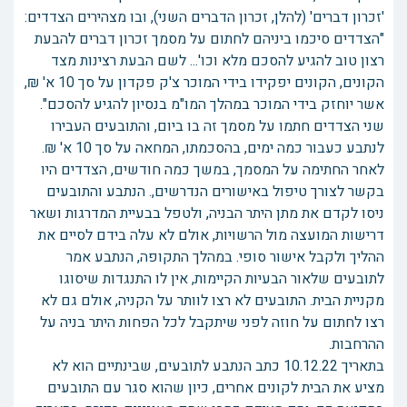
'זכרון דברים' (להלן, זכרון הדברים השני), ובו מצהירים הצדדים:
"הצדדים סיכמו ביניהם לחתום על מסמך זכרון דברים להבעת
רצון טוב להגיע להסכם מלא וכו'... לשם הבעת רצינות מצד
הקונים, הקונים יפקידו בידי המוכר צ'ק פקדון על סך 10 א' ₪,
אשר יוחזק בידי המוכר במהלך המו"מ בנסיון להגיע להסכם".
שני הצדדים חתמו על מסמך זה בו ביום, והתובעים העבירו
לנתבע כעבור כמה ימים, בהסכמתו, המחאה על סך 10 א' ₪.
לאחר החתימה על המסמך, במשך כמה חודשים, הצדדים היו
בקשר לצורך טיפול באישורים הנדרשים,. הנתבע והתובעים
ניסו לקדם את מתן היתר הבניה, ולטפל בבעיית המדרגות ושאר
דרישות המועצה מול הרשויות, אולם לא עלה בידם לסיים את
ההליך ולקבל אישור סופי. במהלך התקופה, הנתבע אמר
לתובעים שלאור הבעיות הקיימות, אין לו התנגדות שיסוגו
מקניית הבית. התובעים לא רצו לוותר על הקניה, אולם גם לא
רצו לחתום על חוזה לפני שיתקבל לכל הפחות היתר בניה על
ההרחבות.
בתאריך 10.12.22 כתב הנתבע לתובעים, שבינתיים הוא לא
מציע את הבית לקונים אחרים, כיון שהוא סגר עם התובעים