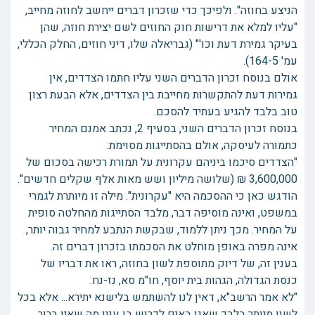
הניצע בחוזה". ולפיכך כדי שזכרון דברים ייחשב לחוזה מחייב,
"עליו למלא את דרישות חוק החוזים לשם יצירת חוזה, שהן
בעיקר גמירת דעת וכו'" (גבריאלה שלו, דיני חוזים, החלק הכללי,
עמ' 164-5).
אולם בנוסח זכרון הדברים השני עליו חתמו הצדדים, אין
גמירות דעת להתקשרות מחייבת בין הצדדים, אלא הבעת רצון
טוב בלבד להגיע בעתיד להסכם.
בנוסח זכרון הדברים השני, בסעיף 2, נכתב אמנם המחיר
כתמורה לעיסקה, אולם בהסתייגות מסוימת:
"הצדדים סיכמו ביניהם עקרונית על תמורת רכישה בסכום של
3,600,000 ₪ (שלושה מיליון ושש מאות אלף שקלים חדשים".
הודגש כאן כי ההסכמה היא "עקרונית". מילה זו מיותרת לגמרי
במשפט, ואינה מוסיפה דבר, מלבד הסתייגות מהחלטה סופית
על המחיר. מכך ניתן ללמוד, שבקשת הנתבע למחיר גבוה יותר,
אינה מפרה באופן מוחלט את הסכמתו בזכרון דברים זה.
בענין זה, של דיוק מתוספת לשון בחוזה, ראו את דבריו של
כנסת הגדולה, הגהות בית יוסף, חו"מ סא, נז-נח:
"לא אמר הרשב"א, דאין לנו להשתמש בלישנא יתירא... אלא בכל
לשון מיותר בלבד שאנו באים לדרוש בו ענין מה שאין ברור