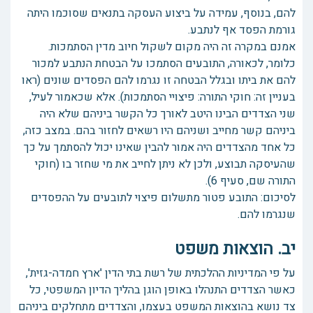
להם, בנוסף, עמידה על ביצוע העסקה בתנאים שסוכמו היתה
גורמת הפסד אף לנתבע.
אמנם במקרה זה היה מקום לשקול חיוב מדין הסתמכות.
כלומר, לכאורה, התובעים הסתמכו על הבטחת הנתבע למכור
להם את ביתו ובגלל הבטחה זו נגרמו להם הפסדים שונים (ראו
בעניין זה: חוקי התורה: פיצויי הסתמכות). אלא שכאמור לעיל,
שני הצדדים הבינו היטב לאורך כל הקשר ביניהם שלא היה
ביניהם קשר מחייב ושניהם היו רשאים לחזור בהם. במצב כזה,
כל אחד מהצדדים היה אמור להבין שאינו יכול להסתמך על כך
שהעיסקה תבוצע, ולכן לא ניתן לחייב את מי שחזר בו (חוקי
התורה שם, סעיף 6).
לסיכום: התובע פטור מתשלום פיצוי לתובעים על ההפסדים
שנגרמו להם.
יב. הוצאות משפט
על פי המדיניות ההלכתית של רשת בתי הדין 'ארץ חמדה-גזית',
כאשר הצדדים התנהלו באופן הוגן בהליך הדיון המשפטי, כל
צד נושא בהוצאות המשפט בעצמו, והצדדים מתחלקים ביניהם