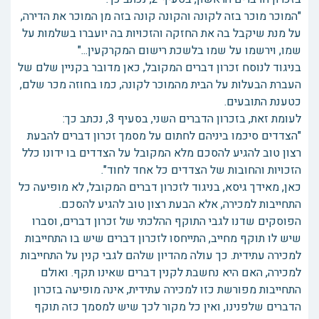
"המוכר מוכר בזה לקונה והקונה קונה בזה מן המוכר את הדירה,
על מנת שיקבל בה את החזקה והזכויות בה יועברו בשלמות על
שמו, וירשמו על שמו בלשכת רישום המקרקעין..."
בניגוד לנוסח זכרון דברים המקובל, כאן מדובר בקניין שלם של
העברת הבעלות על הבית מהמוכר לקונה, כמו בחוזה מכר שלם,
כטענת התובעים.
לעומת זאת, בזכרון הדברים השני, בסעיף 3, נכתב כך:
"הצדדים סיכמו ביניהם לחתום על מסמך זכרון דברים להבעת
רצון טוב להגיע להסכם מלא המקובל על הצדדים בו ידונו כלל
הזכויות והחובות של הצדדים כל אחד לחוד".
כאן, מאידך גיסא, בניגוד לזכרון דברים המקובל, לא מופיעה כל
התחייבות למכירה, אלא הבעת רצון טוב להגיע להסכם.
הפוסקים שדנו לגבי התוקף ההלכתי של זכרון דברים, וסברו
שיש לו תוקף מחייב, התייחסו לזכרון דברים שיש בו התחייבות
למכירה עתידית. כך עולה מהדיון שלהם לגבי קנין על התחייבות
למכירה, האם היא נחשבת לקנין דברים שאינו תקף. ואולם
התחייבות מפורשת כזו למכירה עתידית, אינה מופיעה בזכרון
הדברים שלפנינו, ואין כל מקור לכך שיש למסמך כזה תוקף