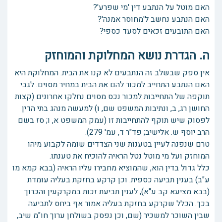
האם מוטל על הנתבע דין 'מי שפרע'?
האם הנתבע נחשב ל'מחוסר אמנה'?
האם התובעים זכאים לסעד כספי?
ה. הגדרת נושא המחלוקת והמוחזק
אין ספק שבשלב זה הנתבעים לא קנו את הבית. המחלוקת היא
האם הנתבע התחייב למכור להם את הבית במחיר מסוים. לגבי
תוקפה של התחייבות למכור נכס מסוים נחלקו אחרונים (קצות
החושן רג, ב, ונתיבות המשפט שם, ו) למעשה מנהג בתי הדין
לפסוק שיש תוקף להתחייבות זו (עמק המשפט א, ו; סז בשם
הרב יוסף ש. אלישיב; פד"ר ד, עמ' 279).
טרם שנפנה לעיין בטענות שני הצדדים שומה לקבוע מיהו
המוחזק ועל מי מוטל נטל הראיה להוכיח את טענתו.
כלל גדול בדין הוא, שהמוציא מחבירו עליו הראיה (בבא קמא מו
ע"ב) בענין תביעה כספית. וכן קרקע בחזקת בעליה עומדת
(בבא מציעא קב ע"א), לענין תביעת זכות במקרקעין והכרוך
בכך. הכלל שקרקע בחזקת בעליה אמור אף ביחס לתביעה
שבין השוכר למשכיר (שם, וכן נפסק בשולחן ערוך חו"מ שיב,