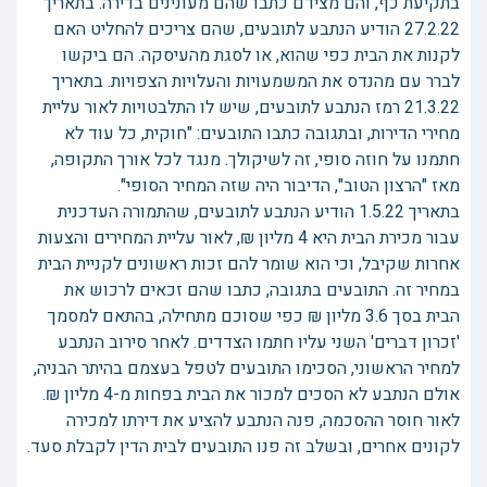
בתקיעת כף, והם מצידם כתבו שהם מעונינים בדירה. בתאריך
27.2.22 הודיע הנתבע לתובעים, שהם צריכים להחליט האם
לקנות את הבית כפי שהוא, או לסגת מהעיסקה. הם ביקשו
לברר עם מהנדס את המשמעויות והעלויות הצפויות. בתאריך
21.3.22 רמז הנתבע לתובעים, שיש לו התלבטויות לאור עליית
מחירי הדירות, ובתגובה כתבו התובעים: "חוקית, כל עוד לא
חתמנו על חוזה סופי, זה לשיקולך. מנגד לכל אורך התקופה,
מאז "הרצון הטוב", הדיבור היה שזה המחיר הסופי".
בתאריך 1.5.22 הודיע הנתבע לתובעים, שהתמורה העדכנית
עבור מכירת הבית היא 4 מליון ₪, לאור עליית המחירים והצעות
אחרות שקיבל, וכי הוא שומר להם זכות ראשונים לקניית הבית
במחיר זה. התובעים בתגובה, כתבו שהם זכאים לרכוש את
הבית בסך 3.6 מליון ₪ כפי שסוכם מתחילה, בהתאם למסמך
'זכרון דברים' השני עליו חתמו הצדדים. לאחר סירוב הנתבע
למחיר הראשוני, הסכימו התובעים לטפל בעצמם בהיתר הבניה,
אולם הנתבע לא הסכים למכור את הבית בפחות מ-4 מליון ₪.
לאור חוסר ההסכמה, פנה הנתבע להציע את דירתו למכירה
לקונים אחרים, ובשלב זה פנו התובעים לבית הדין לקבלת סעד.