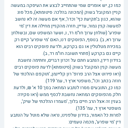
כמו כן, יש אומרים שמי שהתחייב לבצע את העיסקה במעשה
קניין המקובל בשוק (המכונה בהלכה: סיטומתא), מכל סוג
שהוא, כגון ב'תקיעת כף' וכדו', אף אם מעשה זה לא נחשב
למעשה קנין גמור, עדיין, חזרה מהקניין מחילה את דין 'מי
שפרע' (שולחן ערוך חו"מ רד, ו, ושער המשפט שם; ובשולחן
ערוך רא, ב). בנוסף, הפוסקים דנו, האם 'מי שפרע' קיים רק
במכירת מטלטלין או גם בקרקע, ולדעת פוסקים רבים הוא
קיים גם בקרקע (פתחי תשובה חו"מ רד, ב).
בנידון דידן, הנתבע חתם על זכרון דברים, וחתימה נחשבת
מעשה קנין המקובל בשוק (סיטומתא) לדעת פוסקים רבים
(ראו פירוט אצל הרב פרופ' רון קליינמן, 'תוקפם ההלכתי של
חוזה בכתב וכו'', משפטי ארץ ד, עמ' 119).
כמו כן, התובעים מסרו לנתבע המחאה בסך 10 א' ₪, ולדעת
חלק מהפוסקים המחאה נחשבת לכסף ממש (ראו סקירה
בענין זה אצל הרב חיים בלוך, 'מעמדו ההלכתי של שיק',
משפטי ארץ ד, עמ' 135).
למרות כל האמור, בנידון שלפנינו, נראה שלא מוטל על הנתבע
דין 'מי שפרע', מכמה טעמים: