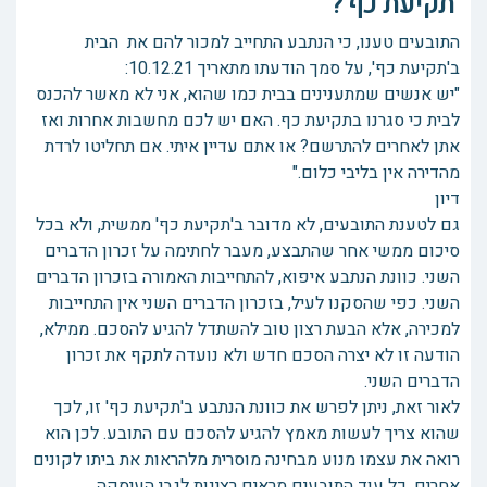
'תקיעת כף'?
התובעים טענו, כי הנתבע התחייב למכור להם את הבית
ב'תקיעת כף', על סמך הודעתו מתאריך 10.12.21:
"יש אנשים שמתענינים בבית כמו שהוא, אני לא מאשר להכנס
לבית כי סגרנו בתקיעת כף. האם יש לכם מחשבות אחרות ואז
אתן לאחרים להתרשם? או אתם עדיין איתי. אם תחליטו לרדת
מהדירה אין בליבי כלום."
דיון
גם לטענת התובעים, לא מדובר ב'תקיעת כף' ממשית, ולא בכל
סיכום ממשי אחר שהתבצע, מעבר לחתימה על זכרון הדברים
השני. כוונת הנתבע איפוא, להתחייבות האמורה בזכרון הדברים
השני. כפי שהסקנו לעיל, בזכרון הדברים השני אין התחייבות
למכירה, אלא הבעת רצון טוב להשתדל להגיע להסכם. ממילא,
הודעה זו לא יצרה הסכם חדש ולא נועדה לתקף את זכרון
הדברים השני.
לאור זאת, ניתן לפרש את כוונת הנתבע ב'תקיעת כף' זו, לכך
שהוא צריך לעשות מאמץ להגיע להסכם עם התובע. לכן הוא
רואה את עצמו מנוע מבחינה מוסרית מלהראות את ביתו לקונים
אחרים, כל עוד התובעים מראים רצינות לגבי העיסקה.