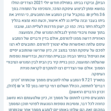
הבית), וביקרו בביתו. בתחילת חודש יולי 2021 הצדדים החלו
במשא ומתן לביצוע עיסקת המכר, והסכימו על התמורה בסך
3.6 מליון ₪. במקביל עדכן הנתבע את התובעים, כי הרחיב את
ביתו בעבר ובנה עליית גג ללא אישור, וכעת הוא נמצא בהליך
לקבלת היתר בניה. כמו כן, ישנן מדרגות לעליית הגג, שנבנו
בתוך שטח ציבורי מחוץ לגבולות המגרש שלו, והמועצה
האזורית דרשה ממנו להורסם, אולם בדין ודברים של הנתבע
עימם עלתה האפשרות שלא יצטרך להורסם. התובעים לא רצו
לסכם על עיסקת המכר במצב זה, כיון שדרשו שהתובע יסיים
את הטיפול בהיתר הבניה ובבעיית המדרגות, ובדרישות נוספות
שהעלתה המועצה, כגון בניית קיר בין הבית לבין המגרש הציבורי
הסמוך. אולם שני הצדדים רצו להתקדם לקראת סגירת
העיסקה.
בתאריך 9.7.21 הנתבע שלח לתובעים מסמך שכותרתו 'זכרון
דברים' לחתימה, הכולל תשלום דמי קדימה בסך 10 א' ₪ (להלן,
זכרון הדברים הראשון).
התובעים סירבו לחתום על מסמך זה, כיון שלטענתם הוא נחשב
כחוזה לכל דבר, ומסיבות נוספות הנוגעות לפרטי תוכן המסמך.
במקום זאת, הם שלחו באותו יום לנתבע מסמך אחר שכותרתו