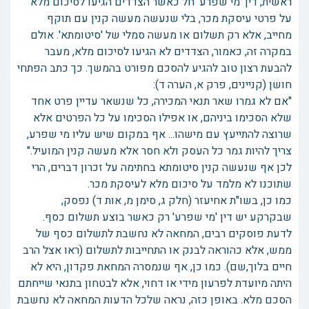
ראשית, דין 'מי שפרע' חל כאשר הצדדים הגיעו לסיכום מלא
על פרטי עיסקת מכר, בלי שנעשה מעשה קנין עם תוקף
מחייב, אלא רק תשלום או מעשה סמלי של 'סיטומתא'. אולם
במקרה זה, כאמור, הצדדים לא הגיעו לסיכום מלא, מעבר
להבעת רצון טוב להגיע להסכם מפורט בהמשך. כך כתב הפתחי
חושן (קניינים, פרק א, הערה ד):
"אם לא גמרו שאר תנאי המכירה, כל שנשאר עדיין פרט אחד
שלא הסכימו ביניהם, או אפילו הסכימו על כל הפרטים אלא
שרוצה להתייעץ עם מישהו... אף במקום שיש עליו מי שפרע,
צריך להיות גמר כל העסק ולא חסר אלא מעשה קנין המועיל."
לכן אף שנעשה קנין סיטומתא בחתימה על זכרון דברים, הרי
שתוכנו לא מלמד על סיכום מלא לעיסקת מכר.
כמו כן, בשו"ת אחיעזר (חלק ג, סימן מ, אות ד) נפסק,
שבקרקע יש דין 'מי שפרע' רק כאשר בוצע תשלום כסף.
לדעת פוסקים רבים, המחאה לא נחשבת לתשלום כסף של
ממש, אלא כהוראה לבנק או התחייבות לתשלום (ראו אצל הרב
חיים בלוך,שם). כמו כן, אף שנמסרה המחאת פקדון, היא לא
היתה מיועדת לפרעון מידי או דחוי, אלא לבטחון בתנאי שייחתם
הסכם מלא. באופן כזה, נראה שלכל הדעות המחאה לא נחשבת