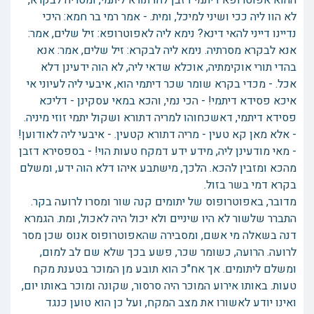
ההוא אפוטרופא דיתמי דזבן להו תורא ליתמי, ומסריה לבקרא,
לא הוו ליה ככי ושיני למיכל, ומית. - אמר רמי בר חמא: היכי
נדיינו דייני להאי דינא? נימא ליה לאפוטרופא: זיל שלים, אמר:
אנא לבקרא מסרתיה. נימא ליה לבקרא: זיל שלים, אמר: אנא
בהדי תורי אוקימתיה, אוכלא שדאי ליה, לא הוה ידעינן דלא
אכל. - מכדי בקרא שומר שכר דיתמי הוא, איבעי ליה לעיוני אי
איכא פסידא דיתמי! - הכי נמי, והכא במאי עסקינן - דליכא
פסידא דיתמי, דאשכחוהו למריה דתורא ושקול יתמי זוזי מיניה.
- אלא מאן קא טעין - מריה דתורא קטעין. - איבעי ליה לאודוען!
- מאי מודעינן ליה, מידע ידע דמקח טעות הוי! - בספסירא דזבן
מהכא ומזבין להכא. הלכך, מישתבע איהו דלא הוה ידע, ומשלם
בקרא דמי בשר בזול.
מדובר, באפוטרופוס של יתומים קנה שור ומסרו לרועה בקר.
התברר שלשור לא היו שיניים ולא יכול היה לאכול, ומת. הגמרא
דנה בשאלה מי אשם, ומסבירה שהאפוטרופוס אנוס שכן מסר
לרועה. הרועה, כשומר שכר, פשע בכך שלא שם לב למום,
ומשלם ליתומים. אך אח"כ הוא תובע מן המוכר בטענת מקח
טעות. באותו אירוע המוכר היה סרסור, שקונה ומוכר באותו יום,
ואינו יודע לאשורו את מצב המקח, ועל כן הוא טוען כנגד