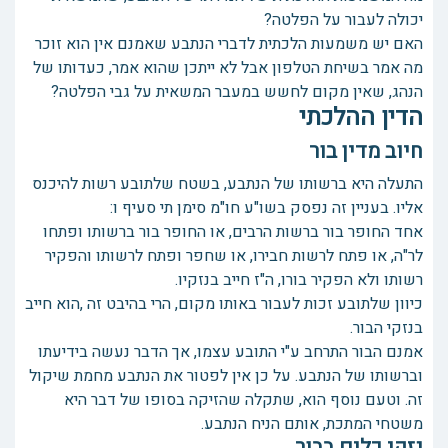
יכולה לעבור על הפלטה?
האם יש משמעות הלכתית לדברי הנתבע שאמנם אין הוא זוכר
מה אמר בשיחת הטלפון אבל לא ייתכן שהוא אמר, כעדותו של
הנהג, שאין מקום לחשש במעבר המשאית על גבי הפלטה?
הדין ההלכתי
חיוב מדין בור
התעלה היא ברשותו של הנתבע, בשטח שלתובע רשות להיכנס
אליו. בעניין זה נפסק בשו"ע חו"מ סימן תי סעיף ו:
אחד החופר בור ברשות הרבים, או החופר בור ברשותו ופתחו
לר"ה, או פתח לרשות חבירו, או שחפר ופתח לרשותו והפקיר
רשותו ולא הפקיר בורו, ה"ז חייב בנזקיו.
כיוון שלתובע זכות לעבור באותו מקום, הרי בהיבט זה ,הוא חייב
בנזקי הבור.
אמנם הבור התרחב ע"י התובע עצמו, אך הדבר נעשה בידיעתו
וברשותו של הנתבע. על כן אין לפטור את הנתבע מחמת שיקול
זה. וטעם נוסף הוא, שתקלה שהזיקה בסופו של דבר היא
משטחי המתכת, אותם הניח הנתבע.
נזקי כלים בבור