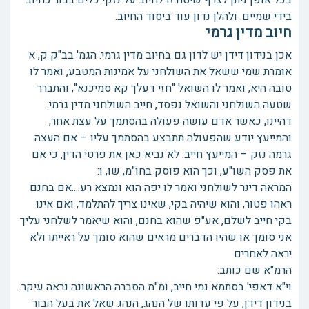
בכל אופן ניתן לצרף שיטה זו לחיוב על נזקי כלים בבור כחיוב
בידי שמיים. ולהלן נדון עוד ביסוד החיוב.
חיוב מדין גרמי
אכן בנידון דידן יש לדון גם בחיוב מדין גרמי. הגמ' בב"ק ק, א
אומרת שמי ששאל את השולחני על אמינות המטבע, ואמר לו
טובה היא, ואמר לו השואל "חזי דעלך קא סמיכנא", והתברר
שטעה השולחני והשואל נפסד, חייב השולחני מדין גרמי.
דהיינו, כאשר אדם עושה פעולה בהסתמך על עצת אחר,
והמייעץ יודע שהפעולה תתבצע בהסתמך עליו – אם העצה
גרמה נזק – המייעץ חייב. לא נביא כאן את פרטי הדין, כי אם
את פסק השו"ע, וכך הוא פוסק בחו"מ, שו, ו:
המראה דינר לשולחני ואמר לו יפה הוא ונמצא רע....אם בחנם
ראהו פטור, והוא שיהיה בקי, שאינו צריך להתלמד, ואם אינו
בקי חייב לשלם, אע"פ שהוא בחנם, והוא שיאמר לשלחני עליך
אני סומך או שהיו הדברים מראים שהוא סומך על ראייתו ולא
יראה לאחרים
הרמ"א שם כותב:
וי"א דאפי' בסתמא נמי חייב, ומ"מ הסברה הראשונה נראה עיקר.
בנידון דידן, על פי עדותו של הנהג, הנהג שאל את בעל הבור