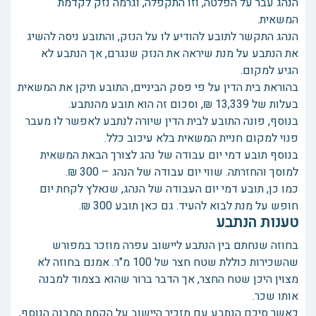
הנהג עבר על הפלטה, וזו התקפלה, וגרמה נזק לקדמת
המשאית.
הנהג התקשר לתובע להודיע לו על הנזק, והתובע ניסה להשיג
את הנתבע על מנת שיראה את הנזק שנגרם, אך הנתבע לא
הגיע למקום.
בהוראת בית הדין על פי פסק הביניים, התובע תיקן את המשאית
בעלות של 13,339 ₪, וסכום זה הוא תובע מהנתבע.
בנוסף, פונה התובע לבית הדין שיורה לנתבע לאפשר לו מעבר
פנוי למקום חניית המשאית בלא עיכוב כלל.
בנוסף תובע דמי יום עבודה של נהג לצורך הבאת המשאית
למוסך והחזרתה. שווי יום עבודה של הנהג – 300 ₪.
כמו כן, תובע דמי יום העבודה של הנהג, שנאלץ לקחת יום
חופש על מנת לבוא להעיד. גם כאן תובע 300 ₪.
טענות הנתבע
בחוזה שנחתם בין הנתבע ליישוב עפרה מוזכר במפורש
שהשכירות כוללת שטח חצר של 100 מ"ר. אמנם בחוזה לא
מצוין היכן שטח החצר, אך הדבר ברור שהוא בצמוד למבנה
אותו שכר.
כאשר סיכם הנתבע עם מזכיר היישוב על הקמת המבנה הנוסף,