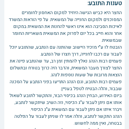
טענות התובע:
החצר היא כביש הגישה היחיד למקום האחסון לחומרים
המסוכנים ולמקום החנייה של המשאית. על פי הוראות המשרד
לאיכות הסביבה הוא אינו ראשי להחנות את המשאית במקום
אחר והוא חייב בכל יום לפרוק את המשאית משאריות החומר
שבמשאית.
הובטח לו ע"י מזכיר היישוב שהותנה עם הנתבע, שהתובע יוכל
לעבור עם רכבו לחנייה, דרך חצרו של הנתבע.
פעמים רבות הנהג נאלץ להמתין זמן רב, עד שהנתבע פינה את
החצר לצורך מעבר המשאית, והדבר היה כרוך בטורח ובתשלום
הוצאות מרובות של שעות נוספות לנהג.
פעמים רבות התובע, וגם הנהג התריעו בפני הנתבע על הסכנה
שבבור, והלה הבטיח לטפל בעניין.
ביום האירוע, הבחין הנהג בכיסוי הבור, והתקשר לתובע לשאול
אותו אם ניתן לעבור ע"ג הכיסוי, וזה השיב שיתקשר לנתבע,
ויברר איתו אם ניתן לעבור עם המשאית ע"ג הכיסוי.
הנהג התקשר לנתבע, והלה אמר לו שניתן לעבור על הפלטה
בבטחה, ואין ממה לחשוש.