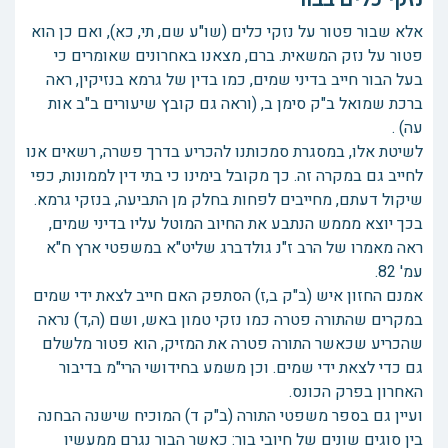
אלא שבור פטור על נזקי כלים (שו"ע שם, תי, כא), ואם כן הוא
פטור על נזק המשאית. ברם, מצאנו באחרונים שאומרים כי
בעל הבור חייב בדיני שמים, כמו בדין של גרמא בנזיקין, ראה
ברכת שמואל ב"ק סימן ב, (וראה גם קובץ שיעורים ב"ב אות
עה) .
לשיטת אלו, במסגרת סמכותנו להכריע בדרך פשרה, רשאים אנו
לחייב גם במקרה זה. כך מקובל בימינו כי בתי דין לממונות, כפי
שיקול דעתם, מחייבים לפחות בחלק מן התביעה, בנזקי גרמא.
בכך יוצא מממש הנתבע את החיוב המוטל עליו בדיני שמים,
ראה מאמרו של הרב ז"נ גולדברג שליט"א במשפטי ארץ ח"א
עמ' 82.
אמנם החזון איש (ב"ק ב,ז) הסתפק האם חייב לצאת ידי שמים
במקרים שהתורה פטרה כמו נזקי טמון באש, ושם (ה,ד) נראה
שהכריע שכאשר התורה פטרה את המזיק, הוא פטור מלשלם
גם כדי לצאת ידי שמים. וכן משמע בחידושי הרי"מ בדיבור
האחרון בפרק הכונס.
ועיין גם בספר משפטי התורה (ב"ק ד) המוכיח שישנה הבחנה
בין סוגים שונים של חיובי בור: כאשר הבור נגרם ממעשיו