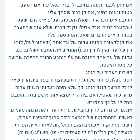
אם ניתן לעבור ונענה בחיוב, ולדבריו שאל עוד אם המעבר
בטוח ונענה בחיוב, אם כן ברור שסמך עליו.
הנתבע אינו זוכר את השאלה השניה, ועכ"פ אינו זוכר שענה
שהמעבר בטוח. אבל אפילו נקבל דבריו, שלא ענה שהמעבר
בטוח, נראים הדברים שאכן הנהג סמך עליו.
אם כן לכאורה בפנינו עדות של עד אחד (וכאמור לעיל, לנהג
דין של עד, ואין לו דין נוגע) המחייב את הנתבע תשלום. כנגד
עדות של עד אחד המוכחשת ע"י הנתבע התורה מחייבת שבועה
על מנת להיפטר.
כשרות העדות של הנהג:
לפני קבלת עדותו של הנהג, התובע הצהיר בפני בית הדין שאין
לו כל תביעה כנגד הנהג, כך שלא היתה בעדותו משום עדות
נוגע, כיון שאפילו אם בית הדין ימצא אותו אשם בנזק, התובע
מחל לו על כך במפורש.
אמנם, יש מקום לדון בקבילות עדות העד, וזאת מכמה טעמים.
ראשית, ההסתלקות של הנגיעה היתה סמוך למסירת העדות,
וישנה מחלוקת ראשונים האם הסתלקות לאחר ראיית העדות
מועילה (עיין בב"י חו"מ לז סעיפים יח- יט). השו"ע (שם יח)