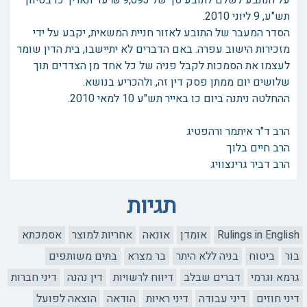
על הנתבע לשלם לתובע סך של 9,093 ₪ עד תאריך כו בסיוון
תש"ע, 9 ליוני 2010.
הסדר המעבר של התובע לאזור חניית המשאית, יקבע על ידי
מזכירות הישוב עפרה. באם הדברים לא יתיישבו, בית הדין שומר
לעצמו את הסמכות לקבל פניה של כל אחד מן הצדדים תוך
שלושים יום ממתן פסק דין זה, ולהכריע בנושא.
ההחלטה ניתנה ביום כו באייר תש"ע 10 למאי 2010.
הרב ד"ר איתמר ורהפטיג
הרב חיים בלוך
הרב דביר גרינצוויג
תגיות
Rulings in English
אומדן
אונאה
אחריות למוצר
אסמכתא
בור
ביטוח
בניה ללא היתר
בר מצרא
בתים משותפים
גרמא וגרמי
דברים שבלב
דיווח לרשויות
דין נהנה
דיני חברות
דיני חוזים
דיני עבודה
דיני ראיות
הודאה
הוצאה לפועל