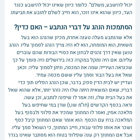
יכול להישבע, משלם". כלומר כיוון שאינו יכול להישבע כנגד
העד, כיוון שהוא אינו זוכר, הוא חייב לשלם לתובע את תביעתו.
הסתמכות הנהג על דברי הנתבע – האם כדין?
אלא שהנתבע מעלה טענה אחרת, מכיון שהנהג הוא בעל
משאית, הוא המומחה, הוא לא היה צריך הנהג לסמוך עליו. הנהג
טוען שאין דרך נהגים לבחון את כסויי הבורות שהם עוברים
עליהם. אם היה נתקל במקרה כזה בירושלים היה סומך על כך
שכנראה העירייה שמה את המכסה, וניתן לסמוך עליה. וכאן
שאל את בעל הבור וסמך עליו ששם מכסה עמיד.
ועדיין יש לבית הדין ספק בדבר, שכן הנהג הפליט תוך כדי
דבריו, שאם המשאית היתה שלו היה נזהר יותר, אלא שהוא שאל
את בעל הבית שלו, וזה אמר לו שיפנה לנתבע, וכן עשה.
וראה בכסף הקדשים (חו"מ שו,ו) שדן במי שחיפש בעל
מלאכה אמין, ואמר לו המתווך שמכיר את פלוני ולבסוף בעל
המלאכה ברח עם הכסף. הוא אומר שאם המתווך קיבל כסף
ושכר את אותו פלוני עבורו, חייב המתווך, כי השואל סמך עליו.
אבל אם המתווך רק ענה שפלוני בטוח הוא מסתבר שאינו בגדר