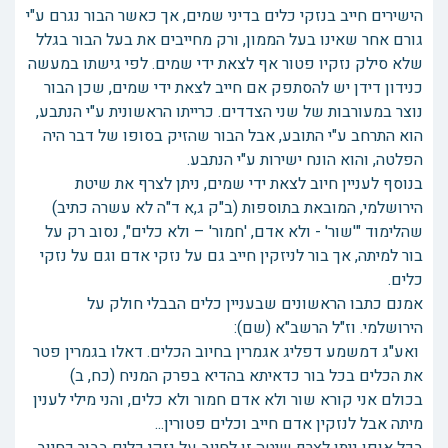
הישירים חייב בנזקי כלים בדיני שמים, אך כאשר הבור נגרם ע"י
גורם אחר שאינו בעל הממון, ורק מחייבים את בעל הבור בגלל
שלא סילק נזקיו פטור אף לצאת ידי שמים. לפי גישתו במעשה
כנידון דידן יש להסתפק אם חייב לצאת ידי שמים, שכן הבור
נוצר במעורבות של שני הצדדים. כרייתו הראשונית ע"י הנתבע,
הוא התרחב ע"י התובע, אבל הבור שהזיק בסופו של דבר היה
הפלטה, והוא הונח ישירות ע"י הנתבע.
בנוסף לעניין חיוב לצאת ידי שמים, ניתן לצרף את שיטת
הירושלמי, המובאת בתוספות (ב"ק ג,א ד"ה לא עשרה כתיב)
שהלימוד "'שור' - ולא אדם, 'חמור' – ולא כלים", נסוב רק על
בור למיתה, אך בור לניזקין חייב גם על נזקי אדם וגם על נזקי
כלים.
אמנם כתבו הראשונים שבעניין כלים הבבלי חולק על
הירושלמי. וז"ל הרשב"א (שם):
ואע"ג דמשמע דפליג אגמרין בחיוב הכלים. דאלו בגמרין פטר
את הכלים בכל בור כדאיתא בהדיא בפרק המניח (כח, ב)
בכולם אני קורא שור ולא אדם חמור ולא כלים, והני מילי לענין
מיתה אבל לנזקין אדם חייב וכלים פטורין...