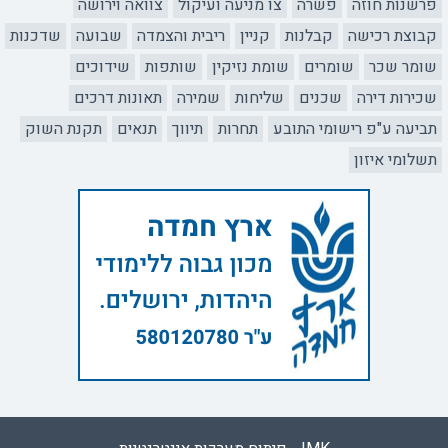
פרשנות חוזה
פשרה
צו מניעה ועיקול
צוואה וירושה
קבוצת רכישה
קבלנות
קניין
ריבית והצמדה
שבועה
שדכנות
שומר שכר
שומרים
שומת נזיקין
שותפות
שידוכים
שכירות דירה
שכנים
שליחות
שמירה
תאונות דרכים
תביעה ע"פ רישומי התובע
תחרות
תיווך
תנאים
תקנת השוק
תשלומי איזון