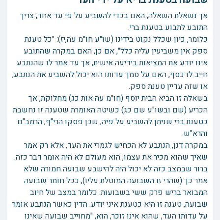
אך נשאלת השאלה, האם בכדי להשביע על פי עד אחד, צריך
התובע לתבוע בטענת ברי.
כלומר, כיון שכלל נקוט בידינו (שו"ע חו"מ עה,יז): "כל טענת
ספק אין משביעין עליה כלל", אם כן, האם במקרה שהתובע
אינו יודע את המציאות בידיעה אישית, אך עד אמר לו שהנתבע
חייב לו כסף, האם על סמך עדותו הוא יכול להשביע את הנתבע,
או שזה עדיין טענת ספק.
בשאלה זו הביא הבית יוסף (חו"מ עה אות כג) מחלוקת, אך
הכריע (שם ובשו"ע שם כג) כשיטה האומרת שטענה זו נחשבת
כטענת ברי שניתן להשביע על פיה, שכן פסקו הרי"ף, הרמב"ם
והרא"ש.
במקרה דנן, הנתבע לא הכחיש לגמרי את העד, אלא רק אמר
שאיך שהוא מכיר את עצמו, הוא מעולם לא היה אומר דבר כזה.
ברור שבמצב כזה לא יכול היה להישבע שבועה חמורה שלא
אמר כך (שהרי זו השבועה המוטלת עליו), ככל חומר שבועה
המבואר בריש פרק ששי בשבועות. כלומר במצב של חיוב
שבועה, טענה זו היא כטענת איני יודע. הדין כאשר הנתבע אומר
על עדותו העד, שהוא אינו זוכר, הוא, "מחוייב שבועה שאינו