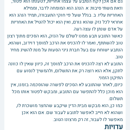
גם אם אכן לקח הנתבע על עצמו אחריות, לטענתו הוא פטור,
וזאת משתי סיבות: א. הנהג הוא המומחה לדבר, וממילא
האחריות עליו. ב. בגלל שעל פי חוקי התעבורה, תמיד הנהג הוא
אחראי לכל נזק שהוא גורם, ואין הוא יכול להטיל את האחריות
על אדם שנתן לו עצה רעה.
כאשר התובע תבע ממנו לשלם על הנזק, הוא הסכים מתוך רצון
טוב להשתתף, ואמר לו להכניס את הרכב למוסך דוידוב, ושהוא,
הנתבע ישוחח עם בעל חברת גיגי הסעות על מנת להשיג מחיר
טוב.
התובע לא רצה להכניס את הרכב למוסך זה, כיוון שאין לו כוונה
לתקן, אלא הוא רוצה רק את התשלום, ולהמשיך לנסוע עם
התיקון הזמני.
כיום, לאחר שהתובע לא הסכים לפשרה שהוסכמה בזמנו, אין
הוא מוכן כלל להתפשר עם התובע, ומבקש לפטור אותו מכל
תשלום.
כמו כן, הוא מבקש מבית הדין שיקבע שהחצר מושכרת לו,
ושהוא לא חייב לאפשר לתובע לעבור שם. אם הוא אכן
מאפשר לו לעבור, זה רק מרצונו הטוב.
עדויות