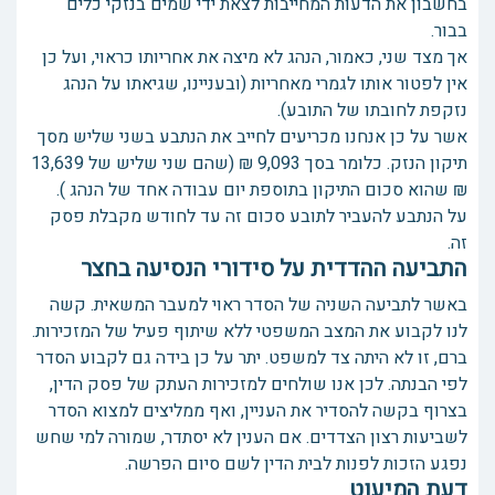
בחשבון את הדעות המחייבות לצאת ידי שמים בנזקי כלים
בבור.
אך מצד שני, כאמור, הנהג לא מיצה את אחריותו כראוי, ועל כן
אין לפטור אותו לגמרי מאחריות (ובעניינו, שגיאתו על הנהג
נזקפת לחובתו של התובע).
אשר על כן אנחנו מכריעים לחייב את הנתבע בשני שליש מסך
תיקון הנזק. כלומר בסך 9,093 ₪ (שהם שני שליש של 13,639
₪ שהוא סכום התיקון בתוספת יום עבודה אחד של הנהג ).
על הנתבע להעביר לתובע סכום זה עד לחודש מקבלת פסק
זה.
התביעה ההדדית על סידורי הנסיעה בחצר
באשר לתביעה השניה של הסדר ראוי למעבר המשאית. קשה
לנו לקבוע את המצב המשפטי ללא שיתוף פעיל של המזכירות.
ברם, זו לא היתה צד למשפט. יתר על כן בידה גם לקבוע הסדר
לפי הבנתה. לכן אנו שולחים למזכירות העתק של פסק הדין,
בצרוף בקשה להסדיר את העניין, ואף ממליצים למצוא הסדר
לשביעות רצון הצדדים. אם הענין לא יסתדר, שמורה למי שחש
נפגע הזכות לפנות לבית הדין לשם סיום הפרשה.
דעת המיעוט