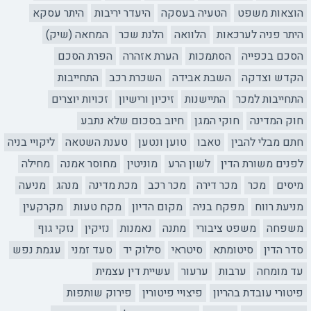
הוצאות משפט
הטעיה בעסקה
היעדר יריבות
היתר עסקא
היתר פניה לערכאות
הלוואה
הלנת שכר
המחאה (שיק)
הסכם בכפייה
הסתמכות
הערת אזהרה
הפרת הסכם
הקדש וצדקה
השבת אבידה
השכרת רכב
התחייבות
התחייבות למכר
התיישנות
זיכיון ורישיון
זכויות יוצרים
חוק המדינה
חוקי המגן
חיוב בסכום שלא נתבע
חתם מבלי להבין
טאבו
טוען ונטען
טענת השטאה
ליקויי בניה
לפנים משורת הדין
לשון הרע
מוניטין
מחוסר אמנה
מחילה
מיסים
מכר
מכר דירה
מכר רכב
מכת מדינה
מנהג
מניעה
מניעת רווח
מפקח בניה
מקום הדיון
מקח טעות
מקרקעין
משפחה
משפט ציבורי
מתנה
נאמנות
נזיקין
נזקי גוף
סדר הדין
סיטומתא
סיטראי
סילוק יד
סעד זמני
עגמת נפש
עד מומחה
ערבות
ערעור
עשיית דין עצמית
פיטורי עובדת בהריון
פיצויי פיטורין
פירוק שותפות