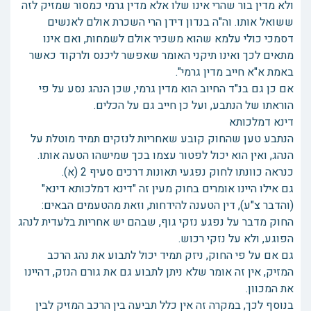
ולא מדין בור שהרי אינו שלו אלא מדין גרמי כמסור שמזיק לזה
ששואל אותו. וה"ה בנדון דידן הרי השכרת אולם לאנשים
דסמכי כולי עלמא שהוא משכיר אולם לשמחות, ואם אינו
מתאים לכך ואינו תיקני האומר שאפשר ליכנס ולרקוד כאשר
באמת א"א חייב מדין גרמי".
אם כן גם בנ"ד החיוב הוא מדין גרמי, שכן הנהג נסע על פי
הוראתו של הנתבע, ועל כן חייב גם על הכלים.
דינא דמלכותא
הנתבע טען שהחוק קובע שאחריות לנזקים תמיד מוטלת על
הנהג, ואין הוא יכול לפטור עצמו בכך שמישהו הטעה אותו.
כנראה כוונתו לחוק נפגעי תאונות דרכים סעיף 2 (א).
גם אילו היינו אומרים בחוק מעין זה "דינא דמלכותא דינא"
(והדבר צ"ע), דין הטענה להידחות, וזאת מהטעמים הבאים:
החוק מדבר על נפגע נזקי גוף, שבהם יש אחריות בלעדית לנהג
הפוגע, ולא על נזקי רכוש.
גם אם על פי החוק, ניזק תמיד יכול לתבוע את נהג הרכב
המזיק, אין זה אומר שלא ניתן לתבוע גם את גורם הנזק, דהיינו
את המכוון.
בנוסף לכך, במקרה זה אין כלל תביעה בין הרכב המזיק לבין