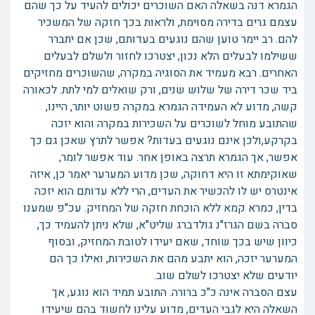
הגמרא דנה בשאלה האם השוכרים יכולים להעיד על כך שהם
עצמם גרים בדירה מסוימת, ולראות בכך חזקה של המשכיר
להם. רב יימר טוען שהם נוגעים בעדותם, שכן אם יתברר
ששילמו לבעלים הלא נכון, יצטרכו לחזור ולשלם לבעלים
האחרים. רבא מעמיד את הסוגיה במקרה, שהשוכרים מחזיקים
ביד שכר דירה של שלוש שנים, ורק שואלים למי לתת. לכאורה
קשה, מדוע לא העמידה הגמרא במקרה פשוט יותר, היינו,
שהתובע מוחל לשוכרים על השכירות במקרה והוא יזכה
בקרקע,ולכן אינם נוגעים בעדות? אפשר לתרץ שאכן גם כך
אפשר, אך הגמרא תרצה באופן אחר. עוד אפשר לומר,
שאוקימתא זו היא דחוקה, שכן מדוע המערער יאמר כן, איזה
אינטרס יש לו להכשיר את העדים, הרי ללא עדותם הוא יזכה
בדין, כמרא קמא ללא הוכחת חזקה של המחזיק. עכ"פ שמענו
סברה בשם הגרז"נ גולדברג שליט"א, שלא ניתן להעמיד כך,
כיוון שיש בכך שוחד, שאם יעידו לטובת המחזיק, ובסוף
המערער יזכה, הוא יתבע מהם את השכירות, ואילו כך הם
יודעים שלא יצטרכו לשלם שוב.
עצם הסברה אינה כ"כ ברורה. התובע תמיד הוא נוגע, אך
השאלה היא לגבי העדים, מדוע עלינו לחשוד בהם שיעידו