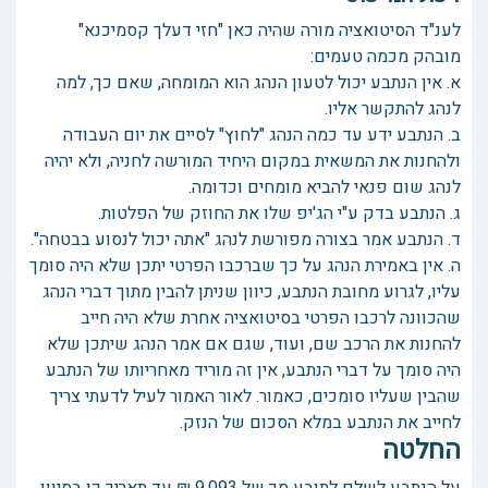
לענ"ד הסיטואציה מורה שהיה כאן "חזי דעלך קסמיכנא"
מובהק מכמה טעמים:
א. אין הנתבע יכול לטעון הנהג הוא המומחה, שאם כך, למה
לנהג להתקשר אליו.
ב. הנתבע ידע עד כמה הנהג "לחוץ" לסיים את יום העבודה
ולהחנות את המשאית במקום היחיד המורשה לחניה, ולא יהיה
לנהג שום פנאי להביא מומחים וכדומה.
ג. הנתבע בדק ע"י הג'יפ שלו את החוזק של הפלטות.
ד. הנתבע אמר בצורה מפורשת לנהג "אתה יכול לנסוע בבטחה".
ה. אין באמירת הנהג על כך שברכבו הפרטי יתכן שלא היה סומך
עליו, לגרוע מחובת הנתבע, כיוון שניתן להבין מתוך דברי הנהג
שהכוונה לרכבו הפרטי בסיטואציה אחרת שלא היה חייב
להחנות את הרכב שם, ועוד, שגם אם אמר הנהג שיתכן שלא
היה סומך על דברי הנתבע, אין זה מוריד מאחריותו של הנתבע
שהבין שעליו סומכים, כאמור. לאור האמור לעיל לדעתי צריך
לחייב את הנתבע במלא הסכום של הנזק.
החלטה