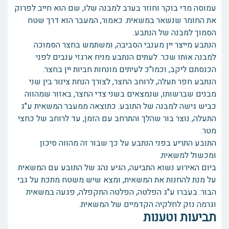
עמוסה מדי בוקר וחוזר בערב למבנה שלו, שם הוא חייב לפרוק
את החומר שנשאר במשאית. כאמור, המעבר הוא דרך שטח
הסמוך למבנה של הנתבע.
הנתבע מייצר יין מענבי הסביבה, ומשתמש בחצר הסמוכה
למבנה אותו שכר. לעתים הנתבע מניח ארגזי ענבים לפני
הכנסתם ליקב, וכמו"כ לעיתים מונחות חביות יין בחצר.
הנתבע חפר תעלה, לרוחב החצר, לצורך הנחת צינור בין שני
מבנים שברשותו, שנמצאים בשני צדי החצר, באזור שמהווה
כביש גישה למבנה של התובע. כתוצאה ממעבר המשאית ע"ג
התעלה, נוצר בור שהלך והתרחב עם הזמן, עד לרוחב של כחצי
מטר.
התובע התריע בפני הנתבע על כך שבור זה מהווה סיכון
ומכשול למשאית.
ביום האירוע נשוא התביעה, הגיע נהג של התובע עם המשאית
על מנת להחנות את המשאית, ומצא שיש משטח מתכת על גבי
הבור. בעברו ע"ג הפלטה, הפלטה התקפלה, פגעה במשאית
וגרמה נזק לחלקיה הקדמיים של המשאית.
תביעות וטענות