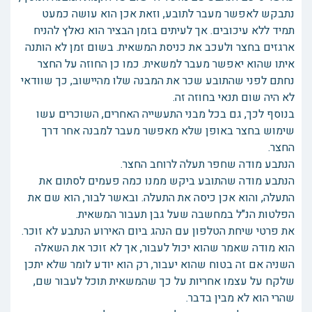
נתבקש לאפשר מעבר לתובע, וזאת אכן הוא עושה כמעט
תמיד ללא עיכובים. אך לעיתים בזמן הבציר הוא נאלץ להניח
ארגזים בחצר ולעכב את כניסת המשאית. בשום זמן לא הותנה
איתו שהוא יאפשר מעבר למשאית. כמו כן החוזה על החצר
נחתם לפני שהתובע שכר את המבנה שלו מהיישוב, כך שוודאי
לא היה שום תנאי בחוזה זה.
בנוסף לכך, גם בכל מבני התעשייה האחרים, השוכרים עשו
שימוש בחצר באופן שלא מאפשר מעבר למבנה אחר דרך
החצר.
הנתבע מודה שחפר תעלה לרוחב החצר.
הנתבע מודה שהתובע ביקש ממנו כמה פעמים לסתום את
התעלה, והוא אכן כיסה את התעלה. ובאשר לבור, הוא שם את
הפלטות הנ"ל במחשבה שעל גבן תעבור המשאית.
את פרטי שיחת הטלפון עם הנהג ביום האירוע הנתבע לא זוכר.
הוא מודה שאמר שהוא יכול לעבור, אך לא זוכר את השאלה
השניה אם זה בטוח שהוא יעבור, רק הוא יודע לומר שלא יתכן
שלקח על עצמו אחריות על כך שהמשאית תוכל לעבור שם,
שהרי הוא לא מבין בדבר.