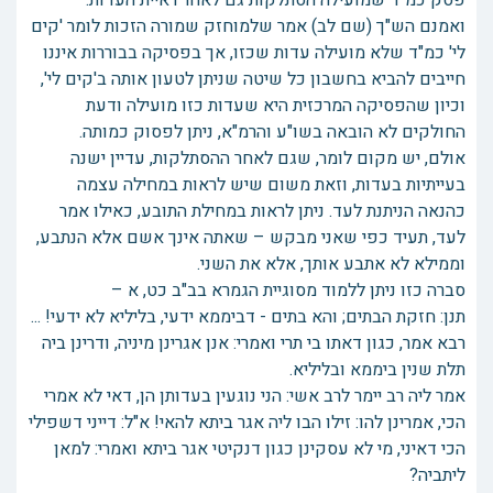
פסק כמ"ד שמועילה הסתלקות גם לאחר ראיית העדות.
ואמנם הש"ך (שם לב) אמר שלמוחזק שמורה הזכות לומר 'קים
לי' כמ"ד שלא מועילה עדות שכזו, אך בפסיקה בבוררות איננו
חייבים להביא בחשבון כל שיטה שניתן לטעון אותה ב'קים לי',
וכיון שהפסיקה המרכזית היא שעדות כזו מועילה ודעת
החולקים לא הובאה בשו"ע והרמ"א, ניתן לפסוק כמותה.
אולם, יש מקום לומר, שגם לאחר ההסתלקות, עדיין ישנה
בעייתיות בעדות, וזאת משום שיש לראות במחילה עצמה
כהנאה הניתנת לעד. ניתן לראות במחילת התובע, כאילו אמר
לעד, תעיד כפי שאני מבקש – שאתה אינך אשם אלא הנתבע,
וממילא לא אתבע אותך, אלא את השני.
סברה כזו ניתן ללמוד מסוגיית הגמרא בב"ב כט, א –
תנן: חזקת הבתים; והא בתים - דביממא ידעי, בליליא לא ידעי! ...
רבא אמר, כגון דאתו בי תרי ואמרי: אנן אגרינן מיניה, ודרינן ביה
תלת שנין ביממא ובליליא.
אמר ליה רב יימר לרב אשי: הני נוגעין בעדותן הן, דאי לא אמרי
הכי, אמרינן להו: זילו הבו ליה אגר ביתא להאי! א"ל: דייני דשפילי
הכי דאיני, מי לא עסקינן כגון דנקיטי אגר ביתא ואמרי: למאן
ליתביה?