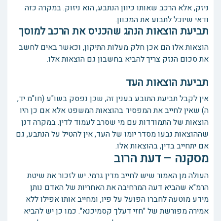
ניזק, אלא הרכב שאותו כיוון הנתבע, הוא ניזוק. במקרה כזה
ודאי שיוכל לתבוע את המכוון.
תביעת הוצאות הנהג שהכניס את הרכב למוסך
הוצאות אלו הם אכן חלק מעלות התיקון, וכאשר באים לחשב
את סכום הנזק צריך להביא בחשבון גם הוצאות אלו.
תביעת הוצאות העד
אין לקבל תביעת התובע בענין זה, שכן נפסק בשו"ע (חו"מ יד,
ה) שאין לחייב את המפסיד בהוצאות המשפט אלא אם כן היו
הוצאות של התמודדות עם מי שסרב לעמוד לדין. במקרה דנן
שההוצאות נבעו מסדר יומו של העד, אין להטיל על הנתבע, גם
אם יתחייב בדין, בהוצאות אלו.
מסקנה – דעת הרוב
העולה מן האמור שיש לחייב מדין גרמי. יש לזכור את שיטת
הרמ"א שהביא דעה המרחיבה את האחריות של האדם נותן
מידע מוטעה לחברו הפועל על פיו, ומחייב אותו אפילו ללא
אמירה מפורשת של "חזי דעלך קסמיכנא". כמו כן יש להביא