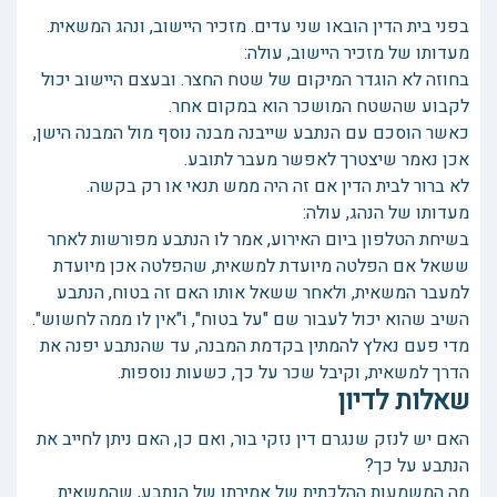
בפני בית הדין הובאו שני עדים. מזכיר היישוב, ונהג המשאית.
מעדותו של מזכיר היישוב, עולה:
בחוזה לא הוגדר המיקום של שטח החצר. ובעצם היישוב יכול
לקבוע שהשטח המושכר הוא במקום אחר.
כאשר הוסכם עם הנתבע שייבנה מבנה נוסף מול המבנה הישן,
אכן נאמר שיצטרך לאפשר מעבר לתובע.
לא ברור לבית הדין אם זה היה ממש תנאי או רק בקשה.
מעדותו של הנהג, עולה:
בשיחת הטלפון ביום האירוע, אמר לו הנתבע מפורשות לאחר
ששאל אם הפלטה מיועדת למשאית, שהפלטה אכן מיועדת
למעבר המשאית, ולאחר ששאל אותו האם זה בטוח, הנתבע
השיב שהוא יכול לעבור שם "על בטוח", ו"אין לו ממה לחשוש".
מדי פעם נאלץ להמתין בקדמת המבנה, עד שהנתבע יפנה את
הדרך למשאית, וקיבל שכר על כך, כשעות נוספות.
שאלות לדיון
האם יש לנזק שנגרם דין נזקי בור, ואם כן, האם ניתן לחייב את
הנתבע על כך?
מה המשמעות ההלכתית של אמירתו של הנתבע, שהמשאית