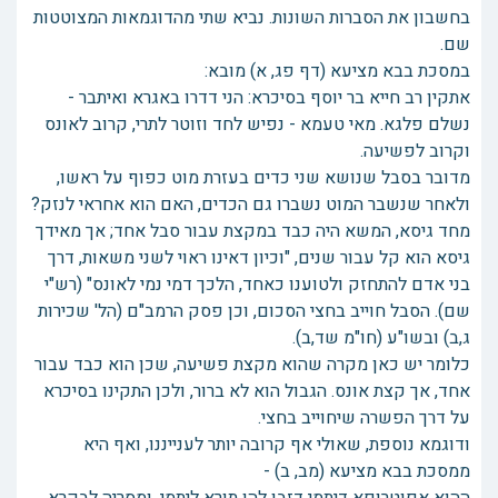
בחשבון את הסברות השונות. נביא שתי מהדוגמאות המצוטטות
שם.
במסכת בבא מציעא (דף פג, א) מובא:
אתקין רב חייא בר יוסף בסיכרא: הני דדרו באגרא ואיתבר -
נשלם פלגא. מאי טעמא - נפיש לחד וזוטר לתרי, קרוב לאונס
וקרוב לפשיעה.
מדובר בסבל שנושא שני כדים בעזרת מוט כפוף על ראשו,
ולאחר שנשבר המוט נשברו גם הכדים, האם הוא אחראי לנזק?
מחד גיסא, המשא היה כבד במקצת עבור סבל אחד; אך מאידך
גיסא הוא קל עבור שנים, "וכיון דאינו ראוי לשני משאות, דרך
בני אדם להתחזק ולטוענו כאחד, הלכך דמי נמי לאונס" (רש"י
שם). הסבל חוייב בחצי הסכום, וכן פסק הרמב"ם (הל' שכירות
ג,ב) ובשו"ע (חו"מ שד,ב).
כלומר יש כאן מקרה שהוא מקצת פשיעה, שכן הוא כבד עבור
אחד, אך קצת אונס. הגבול הוא לא ברור, ולכן התקינו בסיכרא
על דרך הפשרה שיחוייב בחצי.
ודוגמא נוספת, שאולי אף קרובה יותר לענייננו, ואף היא
ממסכת בבא מציעא (מב, ב) -