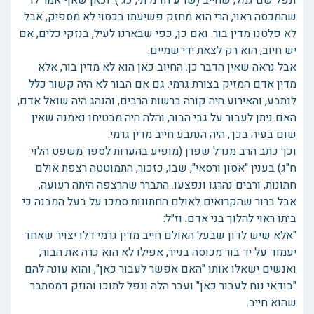
ונפל שם גמל, שחייב (שו"ע חו"מ תי, כג ). וכאן שאף אמר לו
שהמכסה ראוי, הרי הוא מחזק פשיעתו בכסוי לא מספיק, אבל
לא פלטנו מדין בור. ואם כן, כפי שבארנו לעיל, בנזקי כלים, אם
יש חיוב, הוא רק לצאת ידי שמיים.
אבל נראה שאין הדבר כן. החיוב כאן הוא לא מדין בור, אלא
מדין אדם המזיק בצורת גרמי. גם אם הבור לא היה קשור כלל
לנתבע, והאירוע היה קורה ברשות הרבים, והנהג היה שואל אדם,
האם ניתן לעבור על גבי הבור, והלה היה מבטיחו נאמנה שאין
שום בעיה בכך, היה הנתבע חייב מדין גרמי.
וכך כתב הרב מנדל שפרן (מופיע בהערות לספר משפט הלוי
ח"ג) בענין "אסון ורסאי", שבו, כזכור, התמוטטה רצפת אולם
חתונות, ורבים נהרגו ונפצעו. התברר שהרצפה היתה רעועה,
אבל ברור שהקרואים לאולם החתונות סמכו על בעל המבנה כי
ביתו ראוי להלוך בני אדם. וז"ל:
"אלא שיש לדון שבעל האולם חייב מדין גרמי דלו יצויר שאחד
יעמוד על יד בור מכוסה בנייר, אפילו לא הוא כרה את הבור,
ואנשים ישאלו אותו "האם אפשר לעבור כאן", והוא עונה להם
"בודאי נוח לעבור כאן" ועבר הלה ונפל לתוכו והוזק דמסתבר
שהוא חייב.