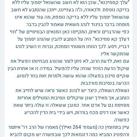
"עלך קסמיכנא", שכן הוא לא חשב שהשואל יסמוך עליו ללא
בדיקה נוספת. ולכאורה, ה"ה בענייננו, ייתכן שהנתבע לא חשב
שהשואל יסמוך עליו ללא בדיקה נוספת, מה עוד שהוא אינו
מומחה בדבר בניגוד לנהג משאית שאמור להבין בדבר.
כפי שהדברים נראים, התקיימו כאן התנאים הבסיסיים של "חזי
דעלך קא סמיכנא". היה על הנתבע להבין שהנהג יסמוך על
דבריו, ויסע. לכך הונחו משטחי המתכת, וברוח זו השיב לנהג
שהתקשר אליו.
עם זאת, לדעת הרוב, לא ניתן לומר שהנהג מבחינתו הפעיל את
שיקול הדעת הזהיר שהיה עליו להפעיל. במידה זו או אחרת הבין
שקיים סיכון בפעולה שהוא עושה ולמרות זאת בחר לנסוע.
הכרעה בנסיבות מורכבות.
נשאלת השאלה, כיצד יש לנהוג כאשר נראה שיש לחייב את
הנתבע, אך מאידך ישנן שיקולים ונסיבות המטילים אחריות
מסוימת גם על אדם אחר. כמובן ששאלה זו עולה ביתר שאת
כאשר אנו דנים מכח בוררות, ויש בידי בית הדין להכריע
כפשרה.
עיין בתחומין כה (מעמוד 264 ואילך) מאמרו של הרב דר' איתמר
ורהפטיג המביא כמה דוגמאות לכך שבפשרה יש מקום להביא