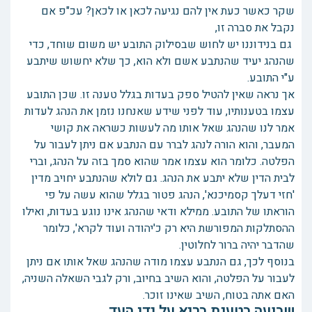
שקר כאשר כעת אין להם נגיעה לכאן או לכאן? עכ"פ אם
נקבל את סברה זו,
גם בנידוננו יש לחוש שבסילוק התובע יש משום שוחד, כדי
שהנהג יעיד שהנתבע אשם ולא הוא, כך שלא יחשוש שיתבע
ע"י התובע.
אך נראה שאין להטיל ספק בעדות בגלל טענה זו. שכן התובע
עצמו בטענותיו, עוד לפני שידע שאנחנו נזמן את הנהג לעדות
אמר לנו שהנהג שאל אותו מה לעשות כשראה את קושי
המעבר, והוא הורה לנהג לברר עם הנתבע אם ניתן לעבור על
הפלטה. כלומר הוא עצמו אמר שהוא סמך בזה על הנהג, וברי
לבית הדין שלא יתבע את הנהג. גם לולא שהנתבע יחויב מדין
'חזי דעלך קסמיכנא', הנהג פטור בגלל שהוא עשה על פי
הוראתו של התובע. ממילא ודאי שהנהג אינו נוגע בעדות, ואילו
ההסתלקות המפורשת היא רק כ'יהודה ועוד לקרא', כלומר
שהדבר יהיה ברור לחלוטין.
בנוסף לכך, גם הנתבע עצמו מודה שהנהג שאל אותו אם ניתן
לעבור על הפלטה, והוא השיב בחיוב, ורק לגבי השאלה השניה,
האם אתה בטוח, השיב שאינו זוכר.
שבועה בטענת בריא על ידי העד