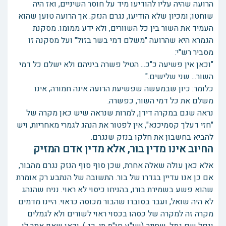
הרועה שהיה עליו להודיעו מיד על חוסר השיניים, ואז היה
שוחטו; ומכיון שלא הודיעו, נגרם הנזק. אך הרועה טוען שהוא
העמיד את השור בין כל השוורים, ולא ידע ממומו. מסקנת
הגמרא היא שהרועה "משלם דמי בשר בזול" ועל מסקנה זו
מסביר רש"י:
"וכאן אין פשיעה כ"כ... הטיל פשרה ביניהם ולא ישלם כל דמי
השור... שני שלישים."
כלומר: כיון שבמעשה שפשיעת הרועה אינה חמורה, אינו
משלם את כל דמי השור, כפשרה.
נראה שגם במקרה דידן, למרות שנראה שיש כאן מקרה של
"חזי דעלך קסמיכנא", אין לפטור את הנהג לגמרי מאחריות, ויש
להביא בחשבון את חלקו בנזק שנגרם.
החיוב אינו מדין בור, אלא מדין אדם המזיק
אלא כאן עולה שאלה אחרת, שכן סוף סוף הנזק נגרם מהבור,
אם כן אנו עדיין בגדרו של בור. התשובה של הנתבע רק אומרת
שהוא פשע בשמירת בורו, בהניחו כיסוי לא ראוי. נניח שהנהג
לא היה שואל, ועבר בסוברו שהבור מכוסה כראוי. היינו מדמים
מקרה זה למקרה של כסהו בכסוי ראוי לשורים ולא לגמלים