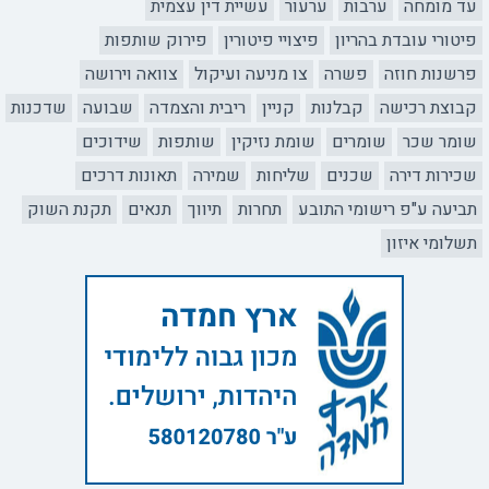
עד מומחה
ערבות
ערעור
עשיית דין עצמית
פיטורי עובדת בהריון
פיצויי פיטורין
פירוק שותפות
פרשנות חוזה
פשרה
צו מניעה ועיקול
צוואה וירושה
קבוצת רכישה
קבלנות
קניין
ריבית והצמדה
שבועה
שדכנות
שומר שכר
שומרים
שומת נזיקין
שותפות
שידוכים
שכירות דירה
שכנים
שליחות
שמירה
תאונות דרכים
תביעה ע"פ רישומי התובע
תחרות
תיווך
תנאים
תקנת השוק
תשלומי איזון