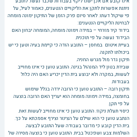
אינו קובע אם אכן ישנו ליקוי בעבודות שכבר נעשו. לתובע
ניתנת אפשרות לתקן את הליקויים הנטענים, כאמור לעיל, על
פי שיקול דעתו. לאחר סיום פרק הזמן של התיקון ימונה מומחה
לבחינת הליקויים הנטענים:
בידוד קיר מזרחי – במידה וימונה מומחה, המומחה יבחון האם
הבידוד נעשה על פי תוכנית.
בעיית איטום במחסן – התובע הודה כי קיימת בעיה וטען כי יש
ביכולתו לתקנה.
תיקון גדר מול מגרש החניה.
שבירת בטון ליד המנהול בגינה. התובע טוען כי אינו מחוייב
לעשות, במקרה ולא יבוצע בית הדין יכריע האם היה כלול
בעבודות.
תיקון רובה – התובע טוען כי הרובה ירדה בגלל שימוש
בחומצה, במידה וימונה מומחה הוא יעריך האם הרובה בוצעה
על פי תקן.
כיסוי תעלת ניקוז. התובע טוען כי אינו מחוייב לעשות זאת.
הנתבע טוען כי הוא שילם על הצינור וצירף אסמכתא על כך.
בית הדין קובע כי מדובר בעבודה שעל התובע לבצעה.
השלמות צבע ושפכטל בבית. התובע טוען כי בוצעה מסירה של