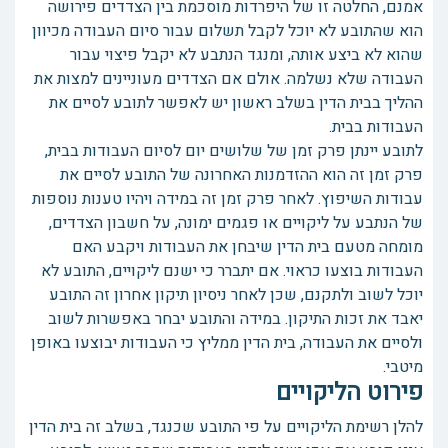
אמנם, החלטה זו של היפרדות מוסכמת בין הצדדים פירושה
הוא שהתובע לא יוכל לקבל תשלום עבור סיום העבודה מכיוון
שהוא לא ביצע אותה, ומנגד הנתבע לא יקבל פיצוי עבור
העבודה שלא נשלמה. אולם אם הצדדים מעוניינים למצות את
ההליך בבית הדין בשלב ראשון יש לאפשר לתובע לסיים את
העבודות בבית.
לתובע יינתן פרק זמן של שלושים יום לסיום העבודות בבית,
פרק זמן זה הוא ההזדמנות האחרונה של התובע לסיים את
עבודות השיפוץ. לאחר פרק זמן זה במידה ויהיו טענות נוספות
של הנתבע על ליקויים או פגמים ימונה, על חשבון הצדדים,
מומחה מטעם בית הדין שיבחן את העבודות ויקבע האם
העבודות בוצעו כראוי. אם יתברר כי ישנם ליקויים, התובע לא
יוכל לשוב ולתקנם, שכן לאחר ניסיון תיקון אחרון זה התובע
יאבד את זכות התיקון. במידה והתובע יבחר באפשרות לשוב
ולסיים את העבודה, בית הדין ממליץ כי העבודות יבוצעו באופן
מיטבי.
פירוט הליקויים
להלן רשימת הליקויים על פי התובע שכנגד, בשלב זה בית הדין