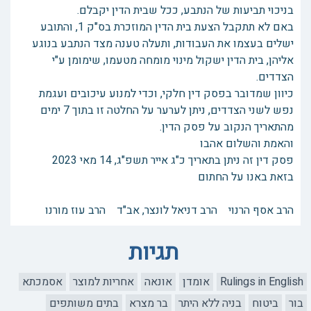
בניכוי תביעות של הנתבע, ככל שבית הדין יקבלם.
באם לא תתקבל הצעת בית הדין המוזכרת בס"ק 1, והתובע
ישלים בעצמו את העבודות, ותעלה טענה מצד הנתבע בנוגע
אליהן, בית הדין ישקול מינוי מומחה מטעמו, שימומן ע"י
הצדדים.
כיוון שמדובר בפסק דין חלקי, וכדי למנוע עיכובים ועגמת
נפש לשני הצדדים, ניתן לערער על החלטה זו בתוך 7 ימים
מהתאריך הנקוב על פסק הדין.
והאמת והשלום אהבו
פסק דין זה ניתן בתאריך כ"ג אייר תשפ"ג, 14 מאי 2023
בזאת באנו על החתום
הרב אסף הרנוי הרב דניאל לונצר, אב"ד הרב עוז מורנו
תגיות
Rulings in English
אומדן
אונאה
אחריות למוצר
אסמכתא
בור
ביטוח
בניה ללא היתר
בר מצרא
בתים משותפים