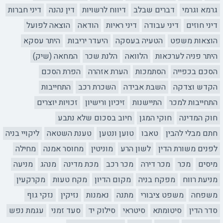
גרמא וגרמי
דברים שבלב
דיווח לרשויות
דין נהנה
דיני חברות
דיני חוזים
דיני עבודה
דיני ראיות
הודאה
הוצאה לפועל
הוצאות משפט
הטעיה בעסקה
היעדר יריבות
היתר עסקא
היתר פניה לערכאות
הלוואה
הלנת שכר
המחאה (שיק)
הסכם בכפייה
הסתמכות
הערת אזהרה
הפרת הסכם
הקדש וצדקה
השבת אבידה
השכרת רכב
התחייבות
התחייבות למכר
התיישנות
זיכיון ורישיון
זכויות יוצרים
חוק המדינה
חוקי המגן
חיוב בסכום שלא נתבע
חתם מבלי להבין
טאבו
טוען ונטען
טענת השטאה
ליקויי בניה
לפנים משורת הדין
לשון הרע
מוניטין
מחוסר אמנה
מחילה
מיסים
מכר
מכר דירה
מכר רכב
מכת מדינה
מנהג
מניעה
מניעת רווח
מפקח בניה
מקום הדיון
מקח טעות
מקרקעין
משפחה
משפט ציבורי
מתנה
נאמנות
נזיקין
נזקי גוף
סדר הדין
סיטומתא
סיטראי
סילוק יד
סעד זמני
עגמת נפש