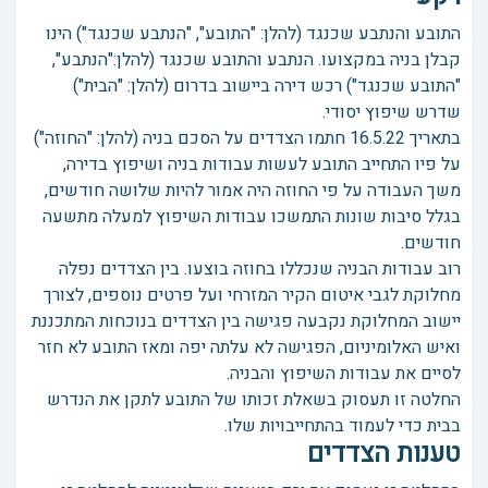
התובע והנתבע שכנגד (להלן: "התובע", "הנתבע שכנגד") הינו
קבלן בניה במקצועו. הנתבע והתובע שכנגד (להלן:"הנתבע",
"התובע שכנגד") רכש דירה ביישוב בדרום (להלן: "הבית")
שדרש שיפוץ יסודי.
בתאריך 16.5.22 חתמו הצדדים על הסכם בניה (להלן: "החוזה")
על פיו התחייב התובע לעשות עבודות בניה ושיפוץ בדירה,
משך העבודה על פי החוזה היה אמור להיות שלושה חודשים,
בגלל סיבות שונות התמשכו עבודות השיפוץ למעלה מתשעה
חודשים.
רוב עבודות הבניה שנכללו בחוזה בוצעו. בין הצדדים נפלה
מחלוקת לגבי איטום הקיר המזרחי ועל פרטים נוספים, לצורך
יישוב המחלוקת נקבעה פגישה בין הצדדים בנוכחות המתכננת
ואיש האלומיניום, הפגישה לא עלתה יפה ומאז התובע לא חזר
לסיים את עבודות השיפוץ והבניה.
החלטה זו תעסוק בשאלת זכותו של התובע לתקן את הנדרש
בבית כדי לעמוד בהתחייבויות שלו.
טענות הצדדים