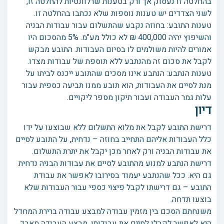
בהחלטה זו נעסוק אך ורק בטענות שרלוונטיות להחלטה זו,
לשני הצדדים יש טענות נוספות שלא נכתבו בהחלטה זו.
טענות התובע: בחוזה נקבע שהתשלום עבור עבודות הבניה
והשיפוץ יהיה 400,000 ₪ לא כולל מע"מ. 5% מהסכום היו
אמורים להיות משולמים לו בסיום העבודות. התובע מבקש
לקבל את סכום זה מהנתבע ללא תוספת של עבודות מצדו.
טענות הנתבע: הנתבע אינו מסכים שהתובע ייכנס לביתו על
מנת לסיים את העבודות, הוא תובע ממנו תביעה כספית עבור
עלות גמר העבודה ועבור תיקון מספר ליקויים.
דיון
דרישת התובע לקבל את מלוא התשלום ללא שבוצעו על ידו
כלל העבודות אליהם התחייב בחוזה – נדחית, על התובע לסיים
את עבודות הבניה ורק לאחר מכן יקבל את יתרת התשלום.
דרישת הנתבע למנוע מהתובע לסיים את עבודות הבניה נדחית
גם היא. ככל שהנתבע יעמוד בסירובו לאפשר את עבודת
התובע – גם דרישתו לקבל פיצוי כספי עבור העבודות שלא
בוצעו תדחה.
משנחתם הסכם בין מזמין עבודה למבצע עבודה ברירת המחדל
היא לאפשר לקבלן לסיים את עבודותו, מבצע העבודה מאבד