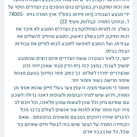
את זכות התיקון רק במקרים בהם ההסכם בין הצדדים הופר על
ידי מבצע העבודה (ראו פירוט בפס"ד ארץ חמדה גזית 74005-
1, ובחוקי התורה: קבלנות, סעיף 22).
בשלב זה למרות המחלוקת בין הצדדים התובע לא איבד את
זכות התיקון. לכן בשלב ראשון, התובע מחוייב להשלים את
עבודתו, ועל הנתבע לאפשר לתובע לבוא לסיים את עבודות
הבניה בביתו.
יוער, כי לאור העובדה ששני הצדדים אינם רוצים שהתובע
ימשיך לעבוד, במצב כזה בית הדין סבור שאכן יהיה נכון
שהצדדים יפרדו לשלום. כך כותב ספר החינוך בטעם מצוות
איסור חרישה בשור וחמור יחד:
ואומר כי מטעמי מצוה זו ענין צער בעלי חיים שהוא אסור מן
התורה, וידוע שיש למיני הבהמות ולעופות דאגה גדולה לשכון
עם שאינם מינן וכל שכן לעשות עמהן מלאכה, וכל חכם לב
מזה יקח מוסר שלא למנות שני אנשים לעולם בדבר מכל
הדברים שיהיו רחוקים בטבעם ומשונים בהנהגתם... שאם
הקפידה התורה על הצער שיש בזה לבעלי חיים שאינם בני
שכל, כל שכן בבני אדם.