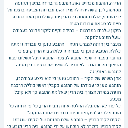
הדירה, הנתבע מכחיש זאת. הנתבע גר בדירה במשך תקופה
מסוימת, לכן קשה יהיה להעריך האם עבודות הצביעה בוצעו על
ידי התובע, אולם מומחה בית הדין יתבקש לבחון האם התובע
סיים לבצע את עבודות הטיח.
תיקון שלבים במדרגות – במידה וקיים ליקוי מדובר בעבודה
שעל התובע לתקנה.
מעבר בין הגינה למגרש חניה – התובע טוען כי עבודה זו אינה
כלולה, הנתבע טוען כי עבודה זו כלולה, בית הדין קובע כי
מדובר בעבודה שעל התובע לבצעה. התובע קיבל תשלום עבור
הריצוף ועבור הגדר, לא סביר להשאיר את המעבר בין הגינה
למגרש באופן זה.
אדן השיש של הקיר – התובע טוען כי הוא ביצע עבודה זו,
הנתבע טען כי עבודתו של התובע כקבלן ראשי כוללת הרכבה
חוזרת במידת הצורך. בית הדין שאל את התובע כך ולא קיבל
מענה:
כל עוד לא התקבלה החלטה אחרת מבית הדין, על פי החוזה על
התובע לבצע "תיקונים וסיום נדרשים אחר ההתקנה".
נזקים לקיר הבניין – הנתבע שלח תמונות של נזקים שנגרמו
לקיר הבניין, נזק זה לא הוכחש על ידי התובע. בית הדין קובע כי