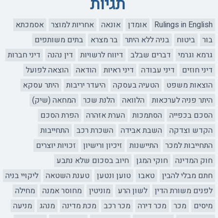
תגיות
Rulings in English
אומדן
אונאה
אחריות למוצר
אסמכתא
בור
ביטוח
בניה ללא היתר
בר מצרא
בתים משותפים
גרמא וגרמי
דברים שבלב
דיווח לרשויות
דין נהנה
דיני חברות
דיני חוזים
דיני עבודה
דיני ראיות
הודאה
הוצאה לפועל
הוצאות משפט
הטעיה בעסקה
היעדר יריבות
היתר עסקא
היתר פניה לערכאות
הלוואה
הלנת שכר
המחאה (שיק)
הסכם בכפייה
הסתמכות
הערת אזהרה
הפרת הסכם
הקדש וצדקה
השבת אבידה
השכרת רכב
התחייבות
התחייבות למכר
התיישנות
זיכיון ורישיון
זכויות יוצרים
חוק המדינה
חוקי המגן
חיוב בסכום שלא נתבע
חתם מבלי להבין
טאבו
טוען ונטען
טענת השטאה
ליקויי בניה
לפנים משורת הדין
לשון הרע
מוניטין
מחוסר אמנה
מחילה
מיסים
מכר
מכר דירה
מכר רכב
מכת מדינה
מנהג
מניעה