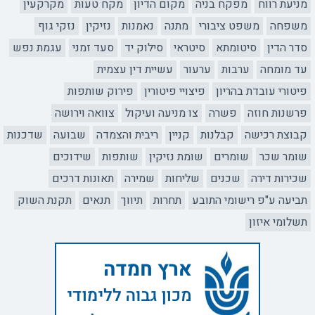
מניעת רווח
מפקח בניה
מקום הדיון
מקח טעות
מקרקעין
משפחה
משפט ציבורי
מתנה
נאמנות
נזיקין
נזקי גוף
סדר הדין
סיטומתא
סיטראי
סילוק יד
סעד זמני
עגמת נפש
עד מומחה
ערבות
ערעור
עשיית דין עצמית
פיטורי עובדת בהריון
פיצויי פיטורין
פירוק שותפות
פרשנות חוזה
פשרה
צו מניעה ועיקול
צוואה וירושה
קבוצת רכישה
קבלנות
קניין
ריבית והצמדה
שבועה
שדכנות
שומר שכר
שומרים
שומת נזיקין
שותפות
שידוכים
שכירות דירה
שכנים
שליחות
שמירה
תאונות דרכים
תביעה ע"פ רישומי התובע
תחרות
תיווך
תנאים
תקנת השוק
תשלומי איזון