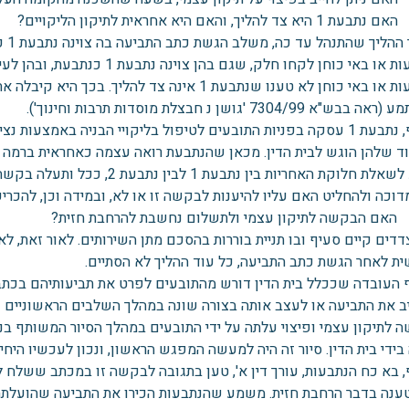
 צד להליך, והאם היא אחראית לתיקון הליקויים?
לאו
באי כוחן לקחו חלק, שגם בהן צוינה נתבעת 1 כנתבעת, ובהן לעיתים רק נתבעת 1 צוינה בלא ציון של נתבעת 2.
הנתבעות או באי כוחן לא טענו שנתבעת 1 אינה צד ל
"א 7304/99 'גושן נ חבצלת מוסדות תרבות וחינוך').
בנוסף, נתבעת 1 עסקה בפניות התובעים לטיפול בליקויי הבניה באמצע
ד שלהן הוגש לבית הדין. מכאן שהנתבעת רואה עצמה כאחראית ברמה ח
בנוגע לשאלת חלוקת האחריות בין 
וכה ולהחליט האם עליו להיענות לבקשה זו או לא, ובמידה וכן, להכריע
ם הבקשה לתיקון עצמי ולתשלום נחשבת להרחבת חזית?
דדים קיים סעיף ובו תניית בוררות בהסכם מתן השירותים. לאור זאת, 
ת לאחר הגשת כתב התביעה, כל עוד ההליך לא הסתיים.
 העובדה שככלל בית הדין דורש מהתובעים לפרט את תביעותיהם בכתב הת
ב את התביעה או לעצב אותה בצורה שונה במהלך השלבים הראשוניים של
בידי בית הדין. סיור זה היה למעשה המפגש הראשון, ונכון לעכשיו הי
ענה בדבר הרחבת חזית. משמע שהנתבעות הכירו את התביעה שהועלתה במ