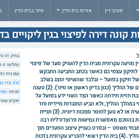
פסקי דין
אודות בית הדין
סיור בבית הדין
מ
ת קונה דירה לפיצוי בגין ליקויים בדירה: ע
ר
בתיק זה נתנו 4 החלטות. לצפיה בהחלט
 אין מניעה עקרונית מבית הדין להעניק סעד של פיצוי
החלטה זו הוזכרה 0 פעמים
לתיקון עצמי גם כאשר בכתב התביעה התבקש
שם בית הדי
ל תיקון בפועל – ובלבד שהשינוי הוצג בשלב
הרב עדו הב
מוקדם של ההליך (כגון בדיון ראשון או סיור). (2) טענה
תגיות:
הפר
ת חזית תידחה כאשר הצד השני ידע בפועל על
חוקים שהוז
י במהלך ההליך, ולא הביע התנגדות מיידית וחד
משמעית או לא טען לחוסר סמכות דיונית. (3) תניית
ת בהסכם מאפשרת גמישות פרוצדורלית רבה
מבתי משפט – ובפרט בעניין עיצוב הסעדים תוך
כדי ההליך. (4) בית הדין רשאי להכריע עקרונית בזכות