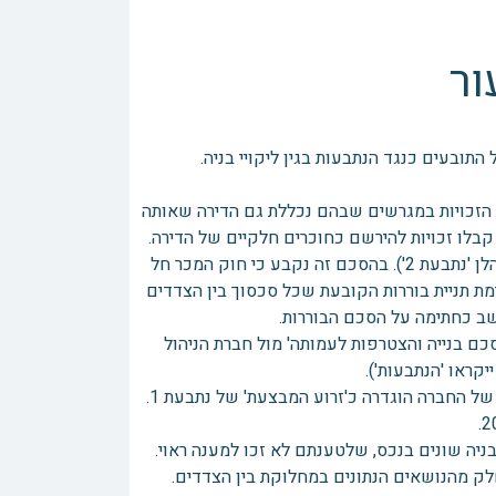
ור
התובעים כנגד הנתבעות בגין ליקויי בניה.
שה את הזכויות במגרשים שבהם נכללת גם הדירה שאותה
לו זכויות להירשם כחוכרים חלקיים של הדירה.
בנוסף, התובעים חתמו על 'הסכם למתן שירותי בנייה' עם החברה הקבלנית (להלן 'נתבעת 2'). בהסכם זה נקבע כי חוק המכר חל
 כן סעיף 18.1 בהסכם הנ"ל כולל קיימת תניית בוררות הקובעת שכל סכסוך בין הצדדים
שב כחתימה על הסכם הבוררות.
ם בנייה והצטרפות לעמותה' מול חברת הניהול
בניה שונים בנכס, שלטענתם לא זכו למענה ראוי.