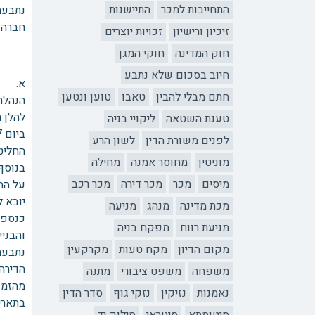
התחייבות למכר
התיישנות
נתבעת 2
חברה 
זיכיון ורישיון
זכויות יוצרים
חוק המדינה
חוקי המגן
חיוב בסכום שלא נתבע
א. 
חתם מבלי להבין
טאבו
טוען ונטען
הנהלת 
להלן 
טענת השטאה
ליקויי בניה
לפנים משורת הדין
לשון הרע
החליט
מוניטין
מחוסר אמנה
מחילה
מיסים
מכר
מכר דירה
מכר רכב
יובא 
מכת מדינה
מנהג
מניעה
כנספח
מניעת רווח
מפקח בניה
והבנייה (להלן 'נתבעת 1')
מקום הדיון
מקח טעות
מקרקעין
נתבעת 2 הינה חברה קבלנית שמוגדרת חברת בת של נתבעת 1, ובאתר הרשמי של החברה הוגדרה כ
הדירה 
משפחה
משפט ציבורי
מתנה
מהזמן 
נאמנות
נזיקין
נזקי גוף
סדר הדין
בתאריך ט' טבת תשפ"ה (2025