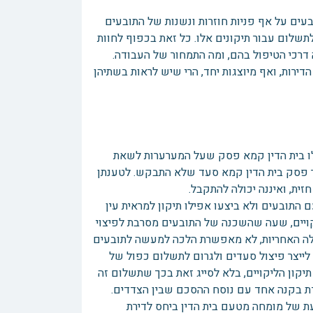
בעים על אף פניות חוזרות ונשנות של התובעים
תשלום עבור תיקונים אלו. כל זאת בכפוף לחוות
 דרכי הטיפול בהם, ומה התמחור של העבודה.
הדירות, ואף מיוצגות יחד, הרי שיש לראות בשתיהן
לו בית הדין קמא פסק שעל המערערות לשאת
 פסק בית הדין קמא סעד שלא התבקש. לטענתן
ת, ואיננה יכולה להתקבל.
תובעים ולא ביצעו אפילו תיקון למראית עין
קויים, שעה שהשכנה של התובעים מסרבת לפיצוי
 לה האחריות, לא מאפשרת הלכה למעשה לתובעים
 לייצר פיצול סעדים ולגרום לתשלום כפול של
יקון הליקויים, בלא לסייג זאת בכך שתשלום זה
ומדת בקנה אחד עם נוסח ההסכם שבין הצדדים.
עת של מומחה מטעם בית הדין ביחס לדירת