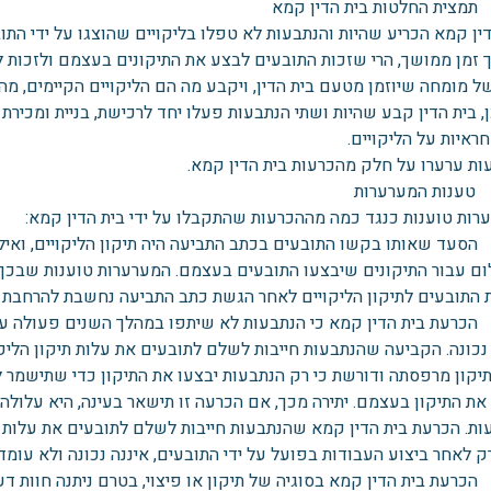
צית החלטות בית הדין קמא
ין קמא הכריע שהיות והנתבעות לא טפלו בליקויים שהוצגו על ידי התו
ך זמן ממושך, הרי שזכות התובעים לבצע את התיקונים בעצמם ולזכות ל
ל מומחה שיוזמן מטעם בית הדין, ויקבע מה הם הליקויים הקיימים, מה
, בית הדין קבע שהיות ושתי הנתבעות פעלו יחד לרכישת, בניית ומכירת 
ראיות על הליקויים.
ות ערערו על חלק מהכרעות בית הדין קמא.
ענות המערערות
רות טוענות כנגד כמה מההכרעות שהתקבלו על ידי בית הדין קמא:
סעד שאותו בקשו התובעים בכתב התביעה היה תיקון הליקויים, ואי
ם עבור התיקונים שיבצעו התובעים בעצמם. המערערות טוענות שבכך
התובעים לתיקון הליקויים לאחר הגשת כתב התביעה נחשבת להרחבת חזי
כרעת בית הדין קמא כי הנתבעות לא שיתפו במהלך השנים פעולה עם ה
 נכונה. הקביעה שהנתבעות חייבות לשלם לתובעים את עלות תיקון הלי
תיקון מרפסתה ודורשת כי רק הנתבעות יבצעו את התיקון כדי שתישמר
את התיקון בעצמם. יתירה מכך, אם הכרעה זו תישאר בעינה, היא עלולה
ות. הכרעת בית הדין קמא שהנתבעות חייבות לשלם לתובעים את עלות ת
 רק לאחר ביצוע העבודות בפועל על ידי התובעים, איננה נכונה ולא ע
כרעת בית הדין קמא בסוגיה של תיקון או פיצוי, בטרם ניתנה חוות ד