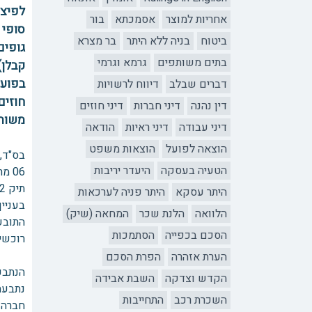
לפיצו
אחריות למוצר
אסמכתא
בור
ביטוח
בניה ללא היתר
בר מצרא
גופים
בתים משותפים
גרמא וגרמי
קבלן)
בפועל
דברים שבלב
דיווח לרשויות
חוזים
דין נהנה
דיני חברות
דיני חוזים
משותפ
דיני עבודה
דיני ראיות
הודאה
הוצאה לפועל
הוצאות משפט
בס"ד, 
הטעיה בעסקה
היעדר יריבות
תיק 84086-2
היתר עסקא
היתר פניה לערכאות
בעניין
הלוואה
הלנת שכר
המחאה (שיק)
התובע
הסכם בכפייה
הסתמכות
רוכשי 
לב
הערת אזהרה
הפרת הסכם
הנתבעו
הקדש וצדקה
השבת אבידה
נתבעת 1
השכרת רכב
התחייבות
חברה ל