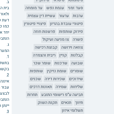
סיטומתא
סיטראי
סילוק יד
ב. תמ
סעד זמני
עגמת נפש
עד מומחה
בית הד
ולאור
ערבות
ערעור
עשיית דין עצמית
דעת ש
פיטורי עובדת בהריון
פיצויי פיטורין
כמו כן
פירוק שותפות
פרשנות חוזה
יחד אח
הנתבע
פשרה
צו מניעה ועיקול
ג. ט
צוואה וירושה
קבוצת רכישה
המערע
קבלנות
קניין
ריבית והצמדה
1. ה
בתשלו
שבועה
שדכנות
שומר שכר
בקשת 
שומרים
שומת נזיקין
שותפות
2. ה
שידוכים
שכירות דירה
שכנים
איננה
שליחות
שמירה
תאונות דרכים
עבור 
לבצע 
תביעה ע"פ רישומי התובע
תחרות
הנתבע
תיווך
תנאים
תקנת השוק
יינתן
תשלומי איזון
3. ה