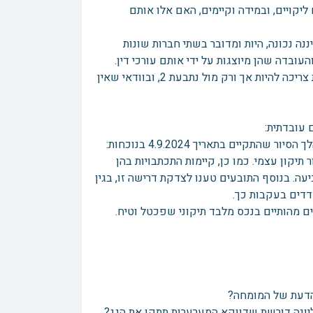
יקויים, ובמידה וקיימים, האם אלו אותם
 נכונה, היות ומדובר בשתי חברות שונות
ובדה שהן מיוצגות על ידי אותם עורכי דין.
למעשה, לטענת נתבעת 1, היא כלל לא אמורה להיות צד בהליך, וכל ההתדיינות צריכה להיות אך ורק מול נתבעת 2, ובוודאי שאין
 עובדתית:
1. אמנם בכתב התביעה בקשת הסעד הייתה לתיקון הליקויים, אולם במהלך הסיור שהתקיים בתאריך 4.9.2024 בנוכחות:
יקון עצמי. כמו כן, קיימות התכתבויות בהן
ה. בנוסף התובעים טענו לצדקת דרישה זו, בגין
דדים בעקבות כך.