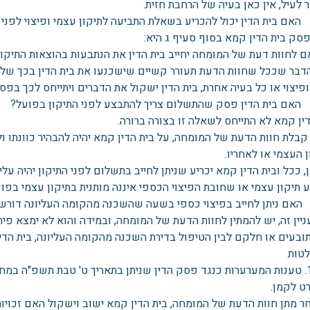
לעיל, אין כאן בעיה של הרחבת חזית.
ם בית הדין יכול להכריע בשאלת התביעה לתיקון עצמי ופיצוי לפני
פסק בית הדין קמא בסוף סעיף ג היא:
 לחוות דעת של המומחה יחייב בית הדין את הנתבעות בהוצאות התיקון'
הדבר שככל שחוות הדעת תעורר קשיים שישכנעו את בית הדין בכך שליק
פיצוי או כל בעיה אחרת, בית הדין ישקול את הדברים ויתייחס לכך בפ
ם בית הדין פסק שהתשלום צריך להתבצע לפני התיקון בפועל?
ין קמא לא התייחס לשאלה זו בצורה ברורה.
קבלת חוות הדעת של המומחה, על בית הדין קמא יהיה להבהיר כוונתו ו
 העצמי או לאחריו.
, ככל ובית הדין קמא יכריע שניתן לחייב בתשלום לפני התיקון יהיה על
 תיקון עצמי או שחובת הפיצוי הכספי איננה מותנית בתיקון עצמי בפוע
ם ניתן לחייב בפיצוי כספי בשעה שהשכנה מהקומה העליונה דורש
יין זה, יש להמתין לחוות הדעת של המומחה, ובמידה והוא לא ימצא פית
ובעים או חלקם לבין הטיפול בדירת השכנה מהקומה העליונה, בית הדין 
לטות
1. טענות המערערות כנגד פסק הדין שניתן בתאריך ט' טבת תשפ"ה במחל
ט לקמן.
אחר מתן חוות הדעת של המומחה, בית הדין קמא ישוב וישקול האם זכ