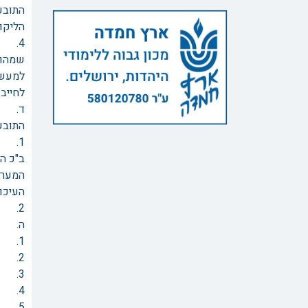
התובעי
הליקוי
4. ה
שמהוו
לחייב את נתבע
ד. ת
התובע
ב"כ המ
המערע
העיכו
2. התובעים חזרו על טענותיהם והראיות שבידיהם לכך שלא נעשו תיקונים מהותיים בנכס מלבד תיקוני שפכטל וטיח.
ה. נו
1. האם נתבעת 1 היא צד להליך, והאם היא אחראית לתיקון הליקויים?
2. האם הבקשה לתיקון עצמי ולתשלום נחשבת להרחבת חזית?
3. האם בית הדין פסק שהתשלום צריך להתבצע לפני התיקון בפועל?
4. האם בית הדין יכול להכריע בשאלת התביעה לפיצוי לפני קבלת חוות הדעת של המומחה?
5. האם ניתן לחייב בפיצוי על תיקון עצמי, בשעה שהשכנה מהקומה העליונה דורשת שדווקא המערערות תתקן את הגג?