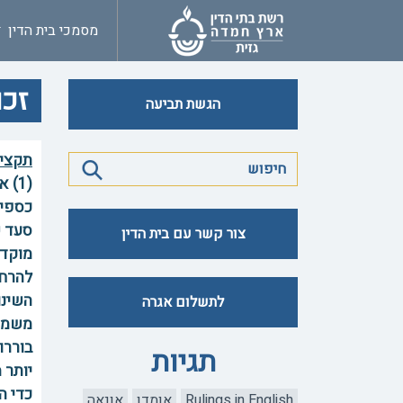
מסמכי בית הדין
זכו
הגשת תביעה
תקצי
(1)
כספי 
סעד ש
צור קשר עם בית הדין
להרחב
השינו
לתשלום אגרה
בוררו
תגיות
יותר 
Rulings in English
אומדן
אונאה