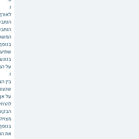
ו. האם נתבעת 1 היא
הנתבעות או 
המשתמע (ראה בבש
שתיעו
על המד
ז. הא
בין הצ
שנעשי
על אף
להרחי
מצויה 
את הט