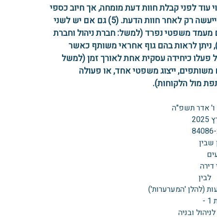
י עוד לפני קבלת חוות דעת מומחה, אך חיוב כספי
סופי ייעשה רק לאחר חוות הדעת. (5) גם אם יש לשני
 מעמד משפטי נפרד (למשל: חברת ניהול וחברת
, ניתן לראות בהם גוף אחראי משותף כאשר
 פעלו כיחידה עסקית אחת לאורך זמן (למשל
 משותפים, ייצוג משפטי אחד, או פעולה
ת מול הלקוחות).
‏ו' אדר תשפ"ה
 שבין
ים
דירה
ין
ת (להלן 'המערערות')
 -
ניהול ובניה