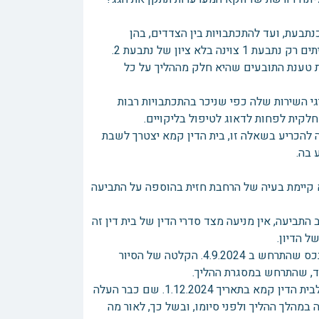
רך ההליך שהתנהל עד כה, משלב הגשת כתב התביעה בה צוינה נתבעת 1 כנתבעת, ועד להתכתבויות בין הצדדים, בהן
הליך. בכך היא קיבלה את טענת התובעים שהיא חלק מההליך על כל
ות נציגי השירות שלה כפי שניכר בהתכתבויות רבות
לקית לפחות לדאוג לטיפול בליקויים.
נתבעת 1 לבין נתבעת 2, ככל ותעלה בקשה להכריע בשאלה זו, בית הדין קמא יצטרך לשבת
 בה.
לא קיימת בעיה של הרחבת חזית בהוספה על התביעה
ביעה, אין מניעה מצד סדרי הדין של בית דין זה
 הדיון.
הבקשה לתיקון עצמי ופיצוי עלתה על ידי התובעים במהלך הסיור המשותף בנכס שהתרחש ב 4.9.2024. הקלטה של הסיור
חיד, שהתרחש במסגרת ההליך.
בנוסף, בא כח הנתבעות, עורך דין א', טען בתגובה לבקשה זו במכתב ששלח לבית הדין קמא בתאריך 1.12.2024. שם כבר העלה
הלך ההליך ולפני סיומו, ובשל כך, לאור מה