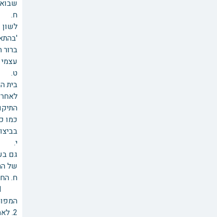
שבואר 
ח. הא
לשון 
'בהתאם
ברור 
עצמי ו
ט. הא
בית הד
לאחר 
התיקון
כמו כן
בביצוע
י. הא
גם בענ
של הת
ח. הח
המפור
2. ל