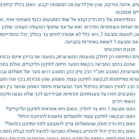
ם, איננה צודקת, שכן אין לדעת מה המומחה יקבע- האם בכלל קיימים ל
ים שנתבעו.
התייחסות של בית הדין קמא אל שתי הנתבעות כגוף משפטי אחד, איננה
ת ישויות משפטיות נפרדות. זאת על אף שיתוף הפעולה העסקי שלהן והע
ת 1 לשאת באחריות בתביעה.
גובת התובעים
ים התייחסו רק לחלק מטענות המערערות, בטענה שדבריהן אינם נכונים
ערערות, התובע ואב"ד הרב ציון כהן, התובע דרש סעד של תשלום עבור ת
רות מתייחסות לבקשה לתיקון עצמי, משמע שהן מכירות בכך שזו התביע
ב הרב לאורך השנים בטיפול מצד המערערת וחוסר האמון שנוצר בין הצ
שאי הדיון