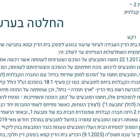
 –
קבלנית
החלטה בערע
רקע
בית הדין העבירה לעיוני ערעור בנוגע לפסק בית הדין קמא בתביעה של 
תמצית השתלשלות העניינים עד לשלב זה:
ביום 22.1.2017 חתמו התובעים על הסכם הצטרפות לעמותה אשר רכ
ו התובעים לרכוש. מכח חתימתם על ההסכם והצטרפותם לעמותה, הם קב
על החברה הקבלנית ביחס לתובעים. כמו
להכרעת רשת בתי הדין- "ארץ חמדה– גזית", וכן שחתימה על החוזה תיח
 להסכמים אלו, חתמו התובעים על 'כתב הזמנה והתחייבות - נספח להסכ
. (לצורך הנוחות, כאשר נתייחס לשתי החברות יחד הן ייקראו 'הנתבעות').
'זרוע המבצעת' של נתבעת 1.
שאותה רכשו התובעים נמסרה בפועל לתובעים במהלך חודש מאי 2019.
הסמוך למסירת הבית העלו התובעים טענות כנגד הנתבעות בגין ליקויי 
9.1.) הכריע בית הדין קמא בפסק דין חלקי, בחלק מהנושאים הנתונים במחלוקת בין הצדדים.