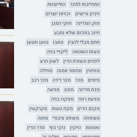
התחייבות למכר
התיישנות
זיכיון ורישיון
זכויות יוצרים
חוק המדינה
חוקי המגן
חיוב בסכום שלא נתבע
חתם מבלי להבין
טאבו
טוען ונטען
טענת השטאה
ליקויי בניה
לפנים משורת הדין
לשון הרע
מוניטין
מחוסר אמנה
מחילה
מיסים
מכר
מכר דירה
מכר רכב
מכת מדינה
מנהג
מניעה
מניעת רווח
מפקח בניה
מקום הדיון
מקח טעות
מקרקעין
משפחה
משפט ציבורי
מתנה
נאמנות
נזיקין
נזקי גוף
סדר הדין