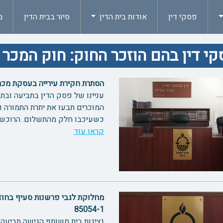
פסקי דין
אודות בית הדין
סיור בבית הדין
מ
י דין בהם הוזכר החוק: חוק המכר (דיר
הסתרת חקירת עירייה בעסקת מכר מקר
עניינו של פסק הדין בתביעה ובת
המוכרים תבעו את יתרת התמורה 
כשעיכבו חלק מהתשלום. הרוכשים 
קראו עוד
מחלוקת לגבי פרשנות סעיף בחוזה
85054-1
נציגות בית משותף הגישה תביעה נג