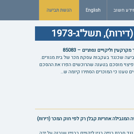
ידע חשוב
English
הגשת תביעה
ות), תשל"ג-1973
קעין וליקויים נסתרים – 85083
ביעה שכנגד בעקבות עסקת מכר של בית מגורים.
ופיצוי מוסכם בטענה שהרוכשים הפרו את ההסכם
טענו כי המוכרים הסתירו קיומה ש...
 המגבילה אחריות קבלן רק לפי חוק המכר (דירות)
ד חברת בנייה בגין ליקויים בבניין שנבנה על ידה.