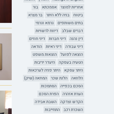
אחריות למוצר
אסמכתא
בור
ביטוח
בניה ללא היתר
בר מצרא
בתים משותפים
גרמא וגרמי
דברים שבלב
דיווח לרשויות
דין נהנה
דיני חברות
דיני חוזים
דיני עבודה
דיני ראיות
הודאה
הוצאה לפועל
הוצאות משפט
הטעיה בעסקה
היעדר יריבות
היתר עסקא
היתר פניה לערכאות
הלוואה
הלנת שכר
המחאה (שיק)
הסכם בכפייה
הסתמכות
הערת אזהרה
הפרת הסכם
הקדש וצדקה
השבת אבידה
השכרת רכב
התחייבות