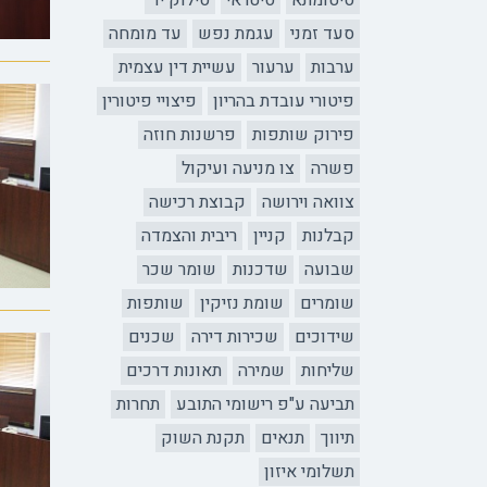
סיטומתא
סיטראי
סילוק יד
סעד זמני
עגמת נפש
עד מומחה
ערבות
ערעור
עשיית דין עצמית
פיטורי עובדת בהריון
פיצויי פיטורין
פירוק שותפות
פרשנות חוזה
פשרה
צו מניעה ועיקול
צוואה וירושה
קבוצת רכישה
קבלנות
קניין
ריבית והצמדה
שבועה
שדכנות
שומר שכר
שומרים
שומת נזיקין
שותפות
שידוכים
שכירות דירה
שכנים
שליחות
שמירה
תאונות דרכים
תביעה ע"פ רישומי התובע
תחרות
תיווך
תנאים
תקנת השוק
תשלומי איזון