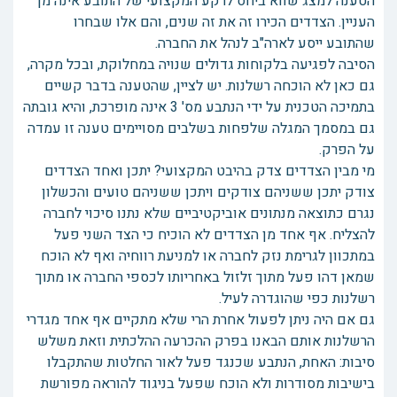
הטענה למצג שווא ביחס לרקע המקצועי של התובע אינה מן
העניין. הצדדים הכירו זה את זה שנים, והם אלו שבחרו
שהתובע ייסע לארה"ב לנהל את החברה.
הסיבה לפגיעה בלקוחות גדולים שנויה במחלוקת, ובכל מקרה,
גם כאן לא הוכחה רשלנות. יש לציין, שהטענה בדבר קשיים
בתמיכה הטכנית על ידי הנתבע מס' 3 אינה מופרכת, והיא גובתה
גם במסמך המגלה שלפחות בשלבים מסויימים טענה זו עמדה
על הפרק.
מי מבין הצדדים צדק בהיבט המקצועי? יתכן ואחד הצדדים
צודק יתכן ששניהם צודקים ויתכן ששניהם טועים והכשלון
נגרם כתוצאה מנתונים אוביקטיביים שלא נתנו סיכוי לחברה
להצליח. אף אחד מן הצדדים לא הוכיח כי הצד השני פעל
במתכוון לגרימת נזק לחברה או למניעת רווחיה ואף לא הוכח
שמאן דהו פעל מתוך זלזול באחריותו לכספי החברה או מתוך
רשלנות כפי שהוגדרה לעיל.
גם אם היה ניתן לפעול אחרת הרי שלא מתקיים אף אחד מגדרי
הרשלנות אותם הבאנו בפרק ההכרעה ההלכתית וזאת משלש
סיבות: האחת, הנתבע שכנגד פעל לאור החלטות שהתקבלו
בישיבות מסודרות ולא הוכח שפעל בניגוד להוראה מפורשת