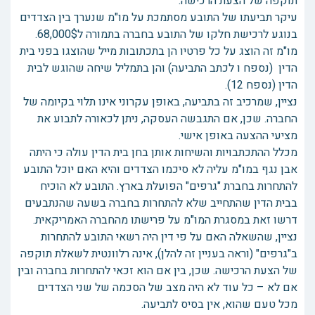
תוקפה של הצעת הרכישה.
עיקר תביעתו של התובע מסתמכת על מו"מ שנערך בין הצדדים
בנוגע לרכישת חלקו של התובע בחברה בתמורה ל68,000$.
מו"מ זה הוצג על כל פרטיו הן בתכתובות מייל שהוצגו בפני בית
הדין (נספח ו לכתב התביעה) והן בתמליל שיחה שהוגש לבית
הדין (נספח 12).
נציין, שמרכיב זה בתביעה, באופן עקרוני אינו תלוי בקיומה של
החברה. שכן, אם התגבשה העסקה, ניתן לכאורה לתבוע את
מציעי ההצעה באופן אישי.
מכלל ההתכתבויות והשיחות אותן בחן בית הדין עולה כי היתה
אבן נגף במו"מ עליה לא סיכמו הצדדים והיא האם יוכל התובע
להתחרות בחברת "גרפים" הפועלת בארץ. התובע לא הוכיח
בבית הדין שהתחייב שלא להתחרות בחברה בשעה שהנתבעים
דרשו זאת במסגרת המו"מ על פרישתו מהחברה האמריקאית.
נציין, שהשאלה האם על פי דין היה רשאי התובע להתחרות
ב"גרפים" (וראה בעניין זה להלן), אינה רלוונטית לשאלת תוקפה
של הצעת הרכישה. שכן, בין אם הוא זכאי להתחרות בחברה ובין
אם לא – כל עוד לא היה מצב של הסכמה של שני הצדדים
מכל טעם שהוא, אין בסיס לתביעה.