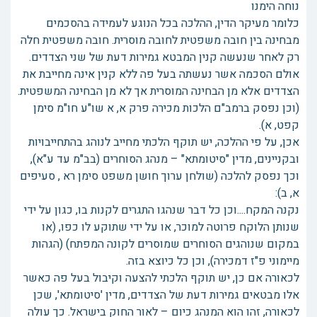
נוחה הימנו
כלומר מעיקר הדין, ההלכה בכל הנוגע לעמידה בהסכמים
מבחינה בין חובה משפטית לחובה מוסרית. חובה משפטית חלה
רק לאחר שנעשה קנין המבטא גמירות דעת של שני הצדדים.
אולם הסכמה אשר נעשתה בעל פה ללא קנין אינה מחייבת את
הצדדים אלא מן הבחינה המוסרית אך לא מן הבחינה המשפטית.
(וכן נפסק ברמב"ם הלכות מכירה פרק א, א שו"ע חו"מ סימן
קפט, א).
אכן, על פי ההלכה, יש תוקף הלכתי מחייב לנוהג בהתחייבויות
ובקניינים, מדין "סיטומתא" – מנהג הסוחרים (בב"מ עד ע"א),
וכך נפסק להלכה (שולחן ערוך חושן משפט סימן רא , סעיפים
א, ב):
נקנה המקח....וכן כל דבר שנהגו התגרים לקנות בו, כגון על ידי
שנותן הלוקח פרוטה למוכר, או על ידי שתוקע לו כפו, (או
במקום שנוהגים הסוחרים שמוסרים לקונה המפתח) (הגהות
מיימוני פ"ז דמכירה), וכן כל כיוצא בזה.
לכאורה אם כן, יש תוקף הלכתי להצעה וקיבול בעל פה כאשר
אלו מבטאים גמירות דעת של הצדדים, מדין 'סיטומתא', שכן
לכאורה, זהו הוא המנהג כיום – לאור החוק בישראל. כך עולה