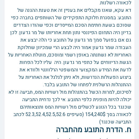
לכאורה רשלנות.
דא עקא, שאנו מקבלים את בעניין זה את טענת ההגנה של
התובע: במסגרת חלוקת התפקידים של השותפים בחברה כפי
שסוכם בשעת חתימת הסכם המייסדים וכפי שהודו הצדדים
בדיון היה התחום הפיננסי נתון תחת אחריותו של מר גדעון. לכן
גם אם בפועל סמך מר גדעון על התובע כי הלה יבצע את
העבודה שמר גדעון אמור היה לבצע הרי שמכיוון שחלוקת
האחריות לא נשתנתה באופן רשמי ומוסכם, מוטלת האחריות על
הגשת הדיווחים על כתפי מר גדעון. היה עליו לכל הפחות
לדעת את המידע המקצועי והמשפטי הרלוונטי ולוודא את
ביצוע הפעולות הנדרשות, ולא ניתן לגלגל את האחריות על
ההתנהלות הרשלנית לפתחו של התובע בלבד.
לסיכום, למרות הכשל בהתנהלות מול רשויות המס, תביעה זו לא
יכולה להיות מופנית כלפי התובע. אי לכך נדחית התביעה
שכנגד בכל הנוגע לכשלים מול רשויות המס ותוצאותיהם
לכאורה בסך 154,240$ (סעיפים 52.3,52.4,52.5,52.6 לכתב
התביעה שכנגד)
ח. הדרת התובע מהחברה