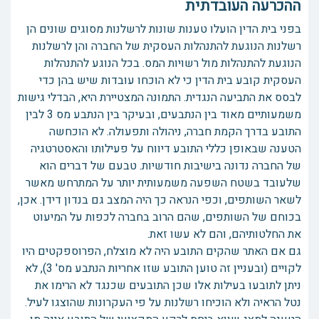
ההכרעה העובדתית
בפני בית הדין הועלו טענות שונות לרשלנות מסוגים שונים הן
רשלנות הנוגעת להתנהלות העסקית של החברה והן לרשלנות
הנוגעת להתנהלות מול רשויות המס. בכל הנוגע להתנהלות
העסקית קובע בית הדין כי לא הוכחו עובדות שיש בהן כדי
לבסס את התביעה הנגדית. התמונה המצטיירת היא, הבדלי גישות
משמעותיים מאוד בין הנתבעים, ובעיקר בין הנתבע מס 3 לבין
התובע בדרך הקמת חברה, ניהולה ותפעולה. לא הוכחשה
הטענה שבאופן כללי התובע דיווח על פעילותו והאסטרטגיה
של החברה נדונה בישיבות חודשיות. טבעם של דברים הוא
שלעובד בשטח השפעה משמעותית יותר על המתרחש מאשר
לשאר השותפים, וכפי הנראה כך היה המצב גם בנדון דידן. אכן,
בכוחם של השותפים, שהם הרוב בחברה לכפות על המיעוט
את החלטותיהם, והם לא עשו זאת.
גם אם האתר שהקים התובע היה לא מוצלח, הפרוספקטים היו
לקויים (ובעניין זה טוען התובע שזו אחריות הנתבע מס' 3), לא
ניתן לתובעו בעילות אלו שכן התובעים שכנגד לא הרימו את
נטל הראיה ולא הוכיחו רשלנות על פי העקרונות שהוצגו לעיל.