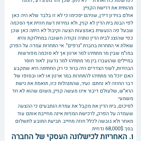
לפרשנות כזו ואחרת – לא ניתן. שכן זהו 'מנהג רע', הנוגד
מהותית את דרישת הקניין.
אולם בנידון דידן, שניהם יסכימו כי לא זו בלבד שלא היה כאן
לפי הבנת בית הדין לא קנין, ולא גמירות דעת חוזית אף הסכמה
שבעל פה הנעשית באמצעות הצעה וקיבול לא היתה כאן שכן
כפי שהוצג לבית הדין נותרה נקודה חשובה במחלוקת והיא
שאלת אי התחרות בחברת "גרפים". אי התחרות עמדה על הפרק
במו"מ שבין מר מתתיהו למר ארנון אך לא סוכמה מפורשות
במיילים שהועברו בין מר מתתיהו למר גדעון. לאור חוסר
הבהירות, לשני הצדדים היה ברור כי רק החתימה היא שתקבע
האם יוכל מר מתתיהו להתחרות במר ארנון או לאו ובסופו של
דבר החוזה לא נחתם. נעיר, שהתנהלות כזו, תואמת את גישת
הרא"ש, שלעולם דיבור אינו מעשה קניין, משום שהוא לא חד
משמעי.
לסיכום, בית הדין את מקבל את עמדת הנתבעים כי ההצעה
שעמדה על הפרק, לרכישת המניות אינה מחייבת אותם עוד
מאחר ולא גובשה לכלל חוזה מחייב. תביעת התובע לתשלום
בסך 68,000$ נדחית.
ו. האחריות לכישלונה העסקי של החברה