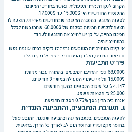
הקרוב לנקודת איזון תפעולית, כאשר בחודשי המשבר,
ההכנסות החודשיות היו 15,000$ עד 17,000$.
לטענת התובע, במסגרת המשבר שבחודשים מאי-יוני, הוצעה לו
הצעה לרכישת המניות בסכום של 68,000$, שהתגבשה לכלל
הסכם מחייב, על כן יש לחייב את התובעת לעמוד
בהתחייבויותיה.
אי קיום התחייבויות הנתבעים גרמה לו נזקים רבים עוגמת נפש
והוצאות משפט, ועל כן הוא תובע פיצוי על נזקים אלו.
פירוט התביעות
68,000$ כפי התחייבו הנתבעים, בתמורה עבור מניותיו.
15,000$ על אי שיתוף הפעולה במשך 3 חודשים.
4,147 $ על עיכוב הכספים במשך חודשים.
25,000 ₪ הוצאות משפט.
אגרת בית הדין בסך 0.75% מסכום התביעה.
ג. תשובת הנתבעים, והתביעה הנגדית
לטענת הנתבעים, בכתב ההגנה ובתביעה שכנגד, התובע פעל
בחוסר מקצועיות ובחוסר תום לב לאורך כל הדרך. בראשית