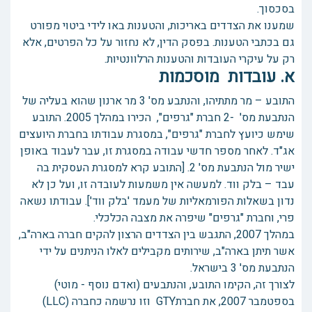
בסכסוך.
שמענו את הצדדים באריכות, והטענות באו לידי ביטוי מפורט
גם בכתבי הטענות. בפסק הדין, לא נחזור על כל הפרטים, אלא
רק על עיקרי העובדות והטענות הרלוונטיות.
א. עובדות מוסכמות
התובע – מר מתתיהו, והנתבע מס' 3 מר ארנון שהוא בעליה של
הנתבעת מס' -2 חברת "גרפים", הכירו במהלך 2005. התובע
שימש כיועץ לחברת "גרפים", במסגרת עבודתו בחברת היועצים
אג"ד. לאחר מספר חדשי עבודה במסגרת זו, עבר לעבוד באופן
ישיר מול הנתבעת מס' 2. [התובע קרא למסגרת העסקית בה
עבד – בלק ווד. למעשה אין משמעות לעובדה זו, ועל כן לא
נדון בשאלות הפורמאליות של מעמד 'בלק ווד']. עבודתו נשאה
פרי, וחברת "גרפים" שיפרה את מצבה הכלכלי.
במהלך 2007, התגבש בין הצדדים הרצון להקים חברה בארה"ב,
אשר תיתן בארה"ב, שירותים מקבילים לאלו הניתנים על ידי
הנתבעת מס' 3 בישראל.
לצורך זה, הקימו התובע, והנתבעים (ואדם נוסף - מוטי)
בספטמבר 2007, את חברתGTY וזו נרשמה כחברה (LLC)