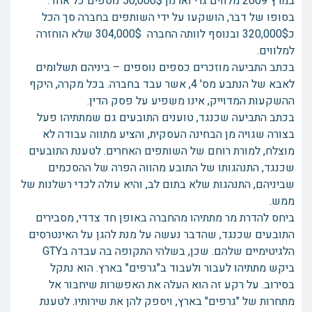
במרץ 2009 מלווים גרי וארנון 50,000$ נוספים כל אחד.
בסופו של דבר, הושקעו על ידי השותפים בחברה סך הכל
כ320,000$ ובנוסף לוותה החברה 304,000$ שלא הוחזרה
למלווים.
בכתב התביעה מוזכרים כספים נוספים – ביניהם תשלומים
לאבא של הנתבע מס' 4, אשר עבד בחברה. בכל מקרה, היקף
ההשקעות המדוייק, אינו משפיע על פסק הדין.
בכתב התביעה שכנגד, טוענים התובעים גם שמתתיהו פעל
בצורה שגויה מן הבחינה העסקית, והציע מתווה עבודה לא
מוצלח, למורת רוחם של השותפים האחרים. לטענת התובעים
שכנגד, התנהגותו של התובע מהווה הפרה של ההסכמים
שביניהם, התנהגות שלא בתום לב, והיא עולה לכדי רשלנות של
ממש.
ביחס להדרת מר מתתיהו מהחברה באופן חד צדדי, מסבירים
התובעים שכנגד, שהדבר נעשה על מנת להגן על האינטרסים
הלגיטימיים שלהם. שכן, בשלהי התקופה בה עבדה בGTY
ביקש מתתיהו לעבור ולעבוד ב"גרפים" בארץ. הוא נתקל
בסירוב. על רקע זה הוא העלה את האפשרות שיחבור אל
מתחרות של "גרפים" בארץ, ויספק להן את שירותיו. לטענת