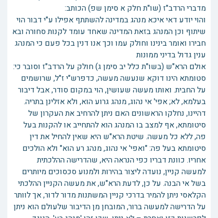
מדברי הרדב"ז (שו"ת חלק א סימן שפ) הכותב:
והוי יודע דאי איכא מנהג במדינה להשתתף אפילו ע"י דבור הוי
שיתוף וכן המנהג בזאת המדינה שאחד עומד לקנות סחורה ובא
חבירו ואומר בינינו וחולק עמו וכך אנו דנין בכל פעם כי המנהג
ענין גדול בדיני ממונות
אולם הרא"ש (בשו"ת כלל יב סימן ג) חולק על הרדב"ז וסובר כי:
סטומתא הינו דוקא שנעשה מעשה, כדפרש"י ז"ל, שרושמים
על החבית. ואותו מעשה שעושין, הוי במקום סודר, אבל דיבור
בעלמא, לא; אפי' אי נהוג, מנהג גרוע הוא, ולא אזלינן בתריה.
דהיינו, נחלקו הראשונים האם ניתן להרחיב את העקרון של
סיטומתא, אף למצב בו המנהג הוא להתחייב או להקנות בעל
פה, ללא כל מעשה. שיטת הרא"ש היא שאין להחיל את דין
סיטומתא בעל פה: "ואפי' אי נהוג, מנהג רע הוא" ולא הולכים
אחריו. כוונת דבריו כפי הנראה היא, שהדרישה ההלכתית
למעשה קניין, נועדה ליצור בהירות ולמנוע סכסוכים מיותרים
בשל אי הבנה. על כן, לדעת הרא"ש, את מעשה הקניין ההלכתי
הקלאסי ניתן להמיר בדרכי קניין המשתנות מדור לדור, אך לוותר
על הדרישה למעשה ברור, המובחן מן הדיבור שלעולם הוא ניתן