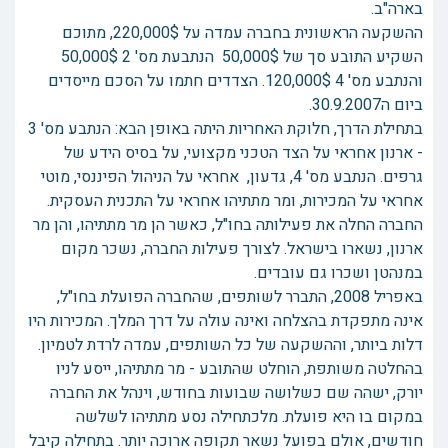
בארה"ב.
ההשקעה הראשונית בחברה עמדה על 220,000$, מתוכם
השקיע התובע סך של 50,000$ הנתבעת מס' 2 50,000$
והנתבע מס' 4 120,000$. הצדדים חתמו על הסכם מייסדים
ביום ה30.9.2007.
בתחילת הדרך, חלוקת האחריות היתה באופן הבא: הנתבע מס' 3
- ארנון אחראי על הצד הטכני מקצועי, על בסיס הידע של
גרפים. הנתבע מס' 4, גדעון, אחראי על הניהול הפיננסי, מוטי
אחראי על המכירות, ומר מתתיהו אחראי על התכנית העסקית.
החברה החלה את פעילותה בחו"ל, כאשר הן מר מתתיהו, והן מר
ארנון, נשארו בישראל. לצורך פעילות החברה, נשכר מקום
במנהטן ושכרו גם עובדים.
באפריל 2008, התברר לשותפים, שהחברה הפועלת בחו"ל,
אינה מתפקדת בהצלחה ואינה עולה על דרך המלך. המכירות היו
דלות ביותר, וההשקעה של כל השותפים, עמדה לרדת לטמיון.
בהחלטה משותפת, הוחלט שהתובע - מר מתתיהו, ייסע לניו
יורק, ישהה שם כשלושה שבועות בחודש, וינהל את החברה
במקום בו היא פועלת. מלכתחילה נסע מתתיהו לשלשה
חודשים, אולם בפועל נשאר תקופה ארוכה יותר. בתחילה קיבל