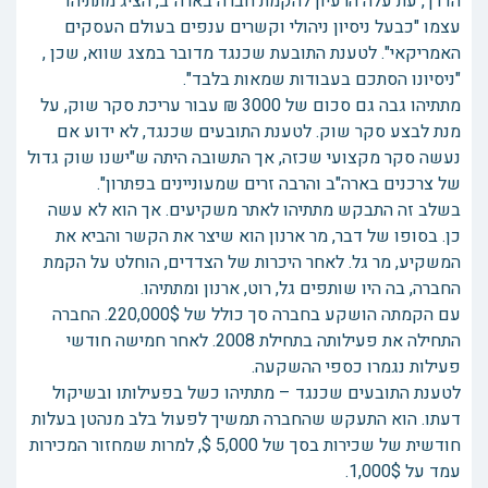
הדרך, עת עלה הרעיון להקמת חברה בארה"ב, הציג מתתיהו
עצמו "כבעל ניסיון ניהולי וקשרים ענפים בעולם העסקים
האמריקאי". לטענת התובעת שכנגד מדובר במצג שווא, שכן ,
"ניסיונו הסתכם בעבודות שמאות בלבד".
מתתיהו גבה גם סכום של 3000 ₪ עבור עריכת סקר שוק, על
מנת לבצע סקר שוק. לטענת התובעים שכנגד, לא ידוע אם
נעשה סקר מקצועי שכזה, אך התשובה היתה ש"ישנו שוק גדול
של צרכנים בארה"ב והרבה זרים שמעוניינים בפתרון".
בשלב זה התבקש מתתיהו לאתר משקיעים. אך הוא לא עשה
כן. בסופו של דבר, מר ארנון הוא שיצר את הקשר והביא את
המשקיע, מר גל. לאחר היכרות של הצדדים, הוחלט על הקמת
החברה, בה היו שותפים גל, רוט, ארנון ומתתיהו.
עם הקמתה הושקע בחברה סך כולל של 220,000$. החברה
התחילה את פעילותה בתחילת 2008. לאחר חמישה חודשי
פעילות נגמרו כספי ההשקעה.
לטענת התובעים שכנגד – מתתיהו כשל בפעילותו ובשיקול
דעתו. הוא התעקש שהחברה תמשיך לפעול בלב מנהטן בעלות
חודשית של שכירות בסך של 5,000 $, למרות שמחזור המכירות
עמד על 1,000$.