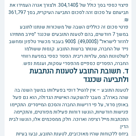
פיצוי כספי בסך כולל של 304,140$. ולצורך אגרה העמידו את
תביעתם על סכום זהה לסכום התביעה העיקרית, בסך 361,797
₪.
פרטי סכום זה כוללים השבה של משכורות שנתנו לתובע
במשך 7 חודשים, בהם לטענת התובעים שכנגד "סירב מתתיהו
לחזור לישראל" (49,000$). 900$ בעבור מכשיר טלפון ומחשב
נייד של החברה, שנותר ברשות התובע. קנסות ששולמו
לשלטונות המס, עלויות ריבית. הפסד כספי במניעת רווחי
החברה, הפסדים כספיים מהפסדי עסקות, ועגמת נפש.
ד. תשובת התובע לטענות הנתבעת
ולתביעה שכנגד
לטענת התובע – אין להטיל דופי בפעילותו במשך השנה בה
שהה בארה"ב. מעבר להשקעה האישית הגדולה, הוא גם פעל
באופן סדור, על פי דרישות החברה והסכם המייסדים. התקיימו
פגישות חודשיות, הוגשו דוחות פעילות מפורטים, והתקיימה
התכתבות מייל רציפה וארוכה. חלק ממסכמים אלו, הוגשו לבית
הדין.
ביחס ללקוחות שהיו מאוכזבים, לטענת התובע, נבעו בעיות