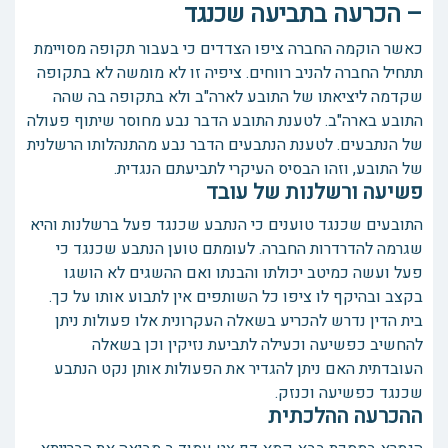
– הכרעה בתביעה שכנגד
כאשר הוקמה החברה ציפו הצדדים כי בעבור תקופה מסויימת
תתחיל החברה להניב רווחים. ציפיה זו לא מומשה לא בתקופה
שקדמה ליציאתו של התובע לארה"ב ולא בתקופה בה שהה
התובע בארה"ב. לטענת התובע הדבר נבע מחוסר שיתוף פעולה
של הנתבעים. לטענת הנתבעים הדבר נבע מהתנהלותו הרשלנית
של התובע, וזהו הבסיס העיקרי לתביעתם הנגדית.
פשיעה ורשלנות של עובד
התובעים שכנגד טוענים כי הנתבע שכנגד פעל ברשלנות והיא
שגרמה להדרדרות החברה. לעומתם טוען הנתבע שכנגד כי
פעל ועשה כמיטב יכולתו והבנתו ואם ההשגים לא הושגו
בקצב ובהיקף לו ציפו כל השותפים אין לתבוע אותו על כך.
בית הדין נדרש להכריע בשאלה העקרונית אלו פעולות ניתן
להחשיב כפשיעה וכעילה לתביעת נזיקין וכן בשאלה
העובדתית האם ניתן להגדיר את הפעולות אותן נקט הנתבע
שכנגד כפשיעה וכנזק.
ההכרעה ההלכתית