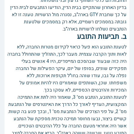
החובות הם כלפי השותף גדעון ובני משפחתו.
בדיון האחרון שהתקיים בבית הדין, הודיעו הנתבעים לבית הדין
על כך שחברת GTY בארה"ב, נסגרה מול הרשויות. טענה זו לא
גובתה במסמכים רשמיים, אלא רק במסמכים שלטענת
הנתבעים נשלחו לרשויות בארה"ב.
ב. תביעות התובע
לטענת התובע הוא פעל כראוי לקידום מטרות החברה, ללא
לאות ותוך הקרבה עצמית. מעבר לכך, התהליך שהתחולל בחברה
היה כזה שבעוד שבהסכם המייסדים, היו 4 אנשים בעלי
תפקידים שונים, בסופו של יום, עיקר הפעילות של החברה
נפלה על גבו, עודו שוהה בחו"ל תקופות ארוכות, ללא
משפחתו. שכן, השותפים שאמורים היו להיות אמונים על
המכירות וההיבטים הכספיים, לא עסקו בכך.
לטענת התובע, הנתבע מס' 3, שאמור היה לתת את התמיכה
המקצועית, העדיף לאורך כל הדרך את האינטרסים של הנתבעת
מס' 2, על פני הצרכים של הנתבעת מס' 1, ובכך פגע בה קשות.
קשיים ביצור, נבעו מחוסר תמיכה טכנית מספקת של הנתבע
אשר היה אחראי מטעם החברה על כלל ההיבטים הטכניים.
התובע טוען, שבשנה ששהה בארה"ב, הביא את החברה למצב