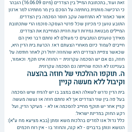
זאת ועוד, בתכתובת המייל בין הצדדים (מיום 16.06.09) הובהר
כי הרכישה מותנית בחתימה על הסכם בין מר מתתיהו למר ארנון
אשר כאמור לא התרחשה עקב חוסר הסכמה בין הצדדים.
התובע טוען כי מכיוון שכל פרטי העסקה סוכמו הרי שתכתובת
המיילים מבטאת גמירות דעת חוזית המחייבת את הצדדים.
מאידך טוענים הנתבעים כי מעולם לא נחתם דבר ואין הם
חייבים לעמוד כיום מאחרי הצעתם דאז. הכרעת בית הדין היא,
שכאשר צפיית הצדדים היא שהחוזה יחול רק לאחר חתימה על
חוזה, גם אם יש הסכמה עקרונית – החוזה אינו תקף. וכאמור,
בענייננו לא הוכח שהייתה גם הסכמה עקרונית.
ה. תוקפו ההלכתי של חוזה בהצעה
וקיבול ללא מעשה קניין
בית הדין נדרש לשאלה האם במצב בו יש להניח שיש הסכמה
בעל פה בין שני הצדדים אך לא נחתם חוזה או נעשה מעשה
קניין אחר יש תוקף מחייב להסכמה או לא - מעיקר הדין, ועל
רקע החוק במדינת ישראל:
כלל גדול אנו למדים בהלכות משא ומתן (בבא מציעא מח ע"א):
הנושא ונותן בדברים - לא קנה, והחוזר בו - אין רוח חכמים