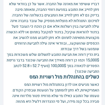
דבריו ששיפר את מאזנה של החברה. אשר על כן בוודאי שלא
ניתן לחייב את התובע במניעת רווחי החברה, ומאותה סיבה
בדיוק גם לא ניתן לחייב את הנתבעים בכשלונה של החברה.
לסיכום: התנהלות לא מוצלחת מספיק של עובד בחברה אינה
עילה לתביעה בגין רשלנות אלא אם כן הוכח כי העובד פעל
בניגוד להוראות שקיבל, בניגוד למקובל בתחום או ללא הכשרה
מקצועית מתאימה לתחום ולא ניתן לתבוע ממנו להשיב את
הכספים שהושקעו, , ובוודאי אינה עילה לתביעת הרווחים
שנמנעו בשל דרך עבודתו.
בית הדין דוחה את תביעת התובע לתשלום שלש משכורות בסך
15,000$ וכמו כן דוחה מאידך את התביעה שכנגד בדבר גרימת
הפסדים לכאורה בסך 100,000$ (סעיף 52.7 ו 52.8 לכתב
התביעה שכנגד)
כשלים בהתנהלות מול רשויות המס
כאשר מגיעים אנו לדון בהתנהלות מול רשויות המס
האמריקאיות, לא ניתן להסתמך על הטענות שבפרק הקודם.
טענתו של התובע כאילו מי שלא מרוויח פטור מלדווח אינה
סבירה בכל קנה מידה, ועל פי ההגדרות דלעיל היא מהווה