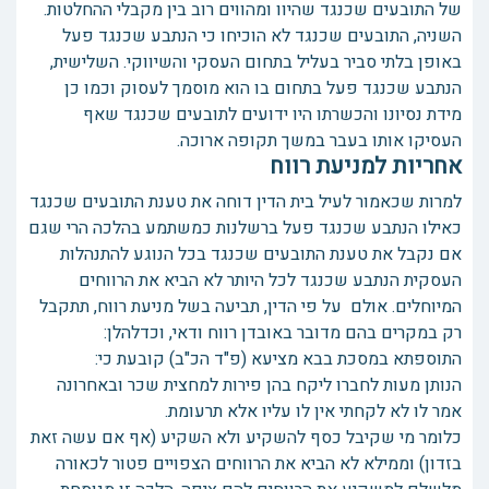
של התובעים שכנגד שהיוו ומהווים רוב בין מקבלי ההחלטות.
השניה, התובעים שכנגד לא הוכיחו כי הנתבע שכנגד פעל
באופן בלתי סביר בעליל בתחום העסקי והשיווקי. השלישית,
הנתבע שכנגד פעל בתחום בו הוא מוסמך לעסוק וכמו כן
מידת נסיונו והכשרתו היו ידועים לתובעים שכנגד שאף
העסיקו אותו בעבר במשך תקופה ארוכה.
אחריות למניעת רווח
למרות שכאמור לעיל בית הדין דוחה את טענת התובעים שכנגד
כאילו הנתבע שכנגד פעל ברשלנות כמשתמע בהלכה הרי שגם
אם נקבל את טענת התובעים שכנגד בכל הנוגע להתנהלות
העסקית הנתבע שכנגד לכל היותר לא הביא את הרווחים
המיוחלים. אולם על פי הדין, תביעה בשל מניעת רווח, תתקבל
רק במקרים בהם מדובר באובדן רווח ודאי, וכדלהלן:
התוספתא במסכת בבא מציעא (פ"ד הכ"ב) קובעת כי:
הנותן מעות לחברו ליקח בהן פירות למחצית שכר ובאחרונה
אמר לו לא לקחתי אין לו עליו אלא תרעומת.
כלומר מי שקיבל כסף להשקיע ולא השקיע (אף אם עשה זאת
בזדון) וממילא לא הביא את הרווחים הצפויים פטור לכאורה