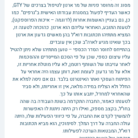
מסוג זה מחוסר פניות של מר ארנון לטיפול בצרכים של GTY,
כאשר העדיף לפעול במסגרת עבודתו האישית ב"גרפים". כמו
כן, גם בעניין האשמות אחרות (לדוגמה – איכות הפרוספקט),
לטענת התובע, האחראי עליהם הוא ארנון. כהוכחה לטענה זו,
המציא מתתיהו תכתובות דוא"ל בהן מאשים גדעון את ארנון
בכך שאינו מגיע לארה"ב שכן אין עובדים.
בהתייחס לחוסר הסדר הכספי – טוען מתתיהו שלא ניתן להטיל
עליו עיצום כספי, שכן על פי הסכם המייסדים וההסכמות
לאחר עזיבתו של השותף רוטמן, לא עליו מוטלת אחריות זו,
אלא על מר גדעון. לעומת זאת, דותן עצמו היה אחראי על
הפיתוח העסקי ואתר האינטרנט בלבד. גם אם ניסה למלא את
החלל ולא הצליח במידה מלאה, אין זו אחריותו, ולא סביר
שהאחראי למחדל, יתבע אותו על כך.
לטענתו כאמור, החברה התקדמה בשנת העבודה בה שהה
בחו"ל, בקצב מספק, ואילו רק היתה ניתנת לו האפשרות
להמשיך לקדם את החברה, על פי כיווני הפעילות שלו, היתה
עולה החברה על דרך המלך. לסימוכין, הוא מביא תכתובות
דוא"ל, המבטאות הערכה לפעילותו.