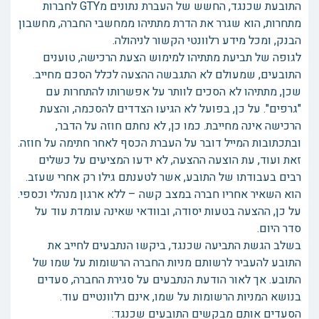
התובעת שכנגד, החשש של העברת נתונים מGTY לחברות
מתחרות, הוא שגרר את הדרת מתתיהו ממחשבי החברה, מחשבון
הבנק, ומכל מידע רלוונטי הקשור לניהולה.
לגופה של תביעת מתתיהו למימוש הצעת הרכישה, טוענים
התובעים, שמעולם לא התגבשה ההצעה לכלל הסכם מחייב.
שכן, מתתיהו לא הסכים לוותר על אפשרותו להתחרות עם
"גרפים". על כן, בפועל לא הגיעו הצדדים להסכמה, והצעת
הרכישה אינה מחייבת. כמו כן, לא נחתם חוזה על הדבר,
ובתכתובות המייל דובר על העברת הכסף לאחר חתימה על חוזה.
זאת ועוד, עת הוצעה ההצעה, לא ידעו המציעים על כשלים
רבים בעבודתו של התובע, אשר לטענתם גילו רק אחרי שעזב.
הוא השאיר אחריו חברה במצב קשה – ללא ארגון מנהלי וכספי.
על כן, ההצעה בטעות יסודה, ובוודאי שאינה עומדת עוד על
סדר היום.
בשלב הגשת התביעה שכנגד, ביקשו הנתבעים לחייב את
התובע להעביר לרשותם מניות החברה הרשומות על שמו של
התובע. אך לאור הודעת הנתבעים על סגירת החברה, סעדים
בנושא המניות הרשומות על שמו, אינם רלוונטיים עוד.
הסעדים אותם מבקשים התובעים שכנגד: