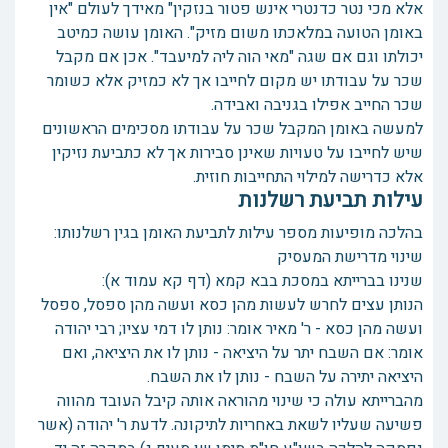
אלא מכי נטר כדנטרי אינש פטור בנזקין" מאידך לעולם "אין
באומן הטועה במלאכתו משום מזיק". האומן עושה כמיטב
יכולתו וגם אם שגה "מאי הוה ליה למיעבד". אכן אם מקבל
שכר על עבודתו יש מקום לחייבו אך לא כמזיק אלא כשומר
שכר החייב אפילו בגניבה ואבידה.
למעשה באומן המקבל שכר על עבודתו מסכימים הראשונים
שיש לחייבו על טעויות שאינן סבירות אך לא כתביעת נזיקין
אלא כדרישה למילוי התחייבות חוזית.
עילות תביעת רשלנות
בהלכה מופיעות מספר עילות לתביעת האומן בגין רשלנותו:
שינוי מדרישת המעסיק
שנינו בברייתא במסכת בבא קמא (דף קא עמוד א):
הנותן עצים לחרש לעשות מהן כסא ועשה מהן ספסל, ספסל
ועשה מהן כסא - ר' מאיר אומר: נותן לו דמי עציו; רבי יהודה
אומר: אם השבח יתר על היציאה - נותן לו את היציאה, ואם
היציאה יתירה על השבח - נותן לו את השבח.
מהברייתא עולה כי שינוי מהוראה אותה קיבל העובד מהווה
פשיעה שעליו לשאת באחריות לתיקונה. לדעת ר' יהודה (אשר