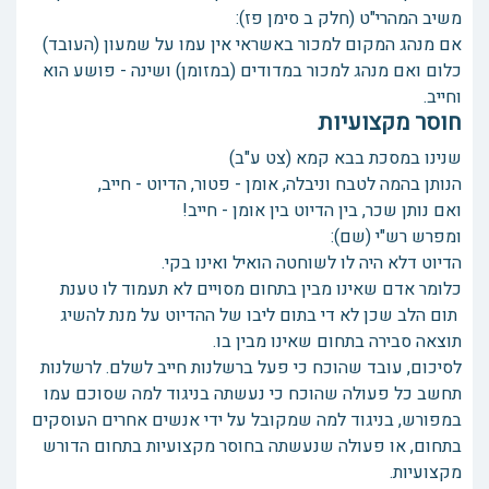
משיב המהרי"ט (חלק ב סימן פז):
אם מנהג המקום למכור באשראי אין עמו על שמעון (העובד)
כלום ואם מנהג למכור במדודים (במזומן) ושינה - פושע הוא
וחייב.
חוסר מקצועיות
שנינו במסכת בבא קמא (צט ע"ב)
הנותן בהמה לטבח וניבלה, אומן - פטור, הדיוט - חייב,
ואם נותן שכר, בין הדיוט בין אומן - חייב!
ומפרש רש"י (שם):
הדיוט דלא היה לו לשוחטה הואיל ואינו בקי.
כלומר אדם שאינו מבין בתחום מסויים לא תעמוד לו טענת
תום הלב שכן לא די בתום ליבו של ההדיוט על מנת להשיג
תוצאה סבירה בתחום שאינו מבין בו.
לסיכום, עובד שהוכח כי פעל ברשלנות חייב לשלם. לרשלנות
תחשב כל פעולה שהוכח כי נעשתה בניגוד למה שסוכם עמו
במפורש, בניגוד למה שמקובל על ידי אנשים אחרים העוסקים
בתחום, או פעולה שנעשתה בחוסר מקצועיות בתחום הדורש
מקצועיות.