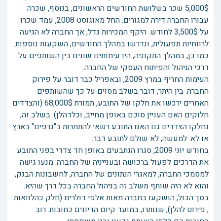
5,000$ שכר בשלושת החודשים הראשונים, בנוסף, שכרה
עבורו החברה דירה למגורים. החל מאוגוסט 2008, עמד שכרו
על 3,500$ לחודש. היקף המכירות גדל, אך החברה לא הגיעה
לרווחיות תפעולית, ונדרשו במהלך החודשים, השקעות נוספות.
כמו כן, במהלך התקופה, היו עימותים שונים בין השותפים על
דרכי הניהול והפיתוח העסקי של החברה.
העימות החריף במרץ 2009, ובאפריל כבר דובר על פירוק
החברה. בין היתר, דובר בשלב מסוים על כך שהשותפים
האחרים ירכשו את חלקו של התובע, תמורת 68,000$ (והצדדים
חלוקים האם העניין סוכם באופן מחייב, וכלדהלן). בשלב זה,
נחלקו הצדדים גם האם התובע רשאי להתחרות ב"גרפים" בארץ
או לא. למעשה, לא שולם לתובע דבר.
בחודש יוני 2009, סגרו הנתבעים באופן חד צדדי בפני התובע
את הדרכים לפעול ברכושה ובענייניה של החברה: מנעו גישה
למסמכי החברה, למאגרי הנתונים של החברה, לחשבונות הבנק,
והוא לא היה שותף משלב זה בניהול החברה בכל דרך שהיא.
בסך הכול, הושקעו בחברה מאות אלפי דולרים (חלק כהלוואות
; פירוט להלן), שנותרו, במועד קיום הדיונים כחובות. רוב