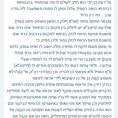
על דעת כן הרי הוא חייב לשלם לו מה שהפסיד בהבטחתו
דבההיא הנאה דסמיך עליה ונותן לו ממונו משתעבד ליה מדין
ערב ... וזה דין גדול.
ומבאר החתם סופר (שו"ת חלק ה חושן משפט סימן קעח)
שלדעת הריטב"א יש לחלק בין מקום בו ההפסד אינו ברור שם
נחשבת מניעת הרווח לנזק בגרמא למקום בו הנזק ברור שם
נחשבת מניעת הרווח לנזק גמור ולכן מסיק כי:
מי שנתן מעות ליקח לו סחורה והלה יושב לו ואינו עוסק כלום
והוא תובעו במעותיו ומברר שיכול להרוויח ריווח ברור ומכל
מקום זה מעכבו הרי זה צריך לשלם לו כל הפסדו שע"י
עיכובו... ולפי עניות דעתי כל הפוסקים מודים לו (לריטב"א)
מ"מ הואיל ולא מצאתי כן להדיה וכן במרדכי דב"ק סי' קט"ו לא
משמע קצת כן על כן כשיבוא לידי אראה לפשר.
בנדון דידן, אין וודאות שהתנהלות אחרת הייתה מניבה רווחים.
הדברים מקבלים משנה תוקף לאור עדותו של מר ליעד מחליפו
בתפקיד של התובע אשר לדבריו שינה את אסטרטגית השיווק
לחלוטין וכן שיפר את פני האתר באינטרנט וכרטיסי הביקור וגם
הוא הודה בפנינו שלא הצליח לשנות את התמונה מן הקצה אל
הקצה ולהביא את הרווחים המיוחלים, וזאת גם אם נקבל את