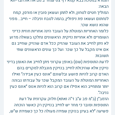
הגמרא במסכת בבא קמא דף צט עמוד ב מביאה את הברייתא
הבאה:
המוליך חטים לטחון, ולא לתתן ועשאן סובין או מורסן, קמח
לנחתום ועשאו פת ניפולין, בהמה לטבח וניבלה – חייב... מפני
שהוא נושא שכר.
כלומר האחריות המוטלת על העובד הינה אחריות חוזית כדיני
השומרים ולא אחריות נזיקית. הראשונים נחלקו בשאלה מדוע
לא ניתן לחייב את העובד שהזיק ככל אדם שהזיק שחייב גם
אם אינו מקבל על כך שכר. ועל כך עונים הראשונים שתי
תשובות:
לדעת התוספות (שם) באופן עקרוני ניתן לחייב את האומן בדיני
נזיקין אלא שהיכולת לחייב בנזיקין מוגבלת למקרים בהם
האדם קרוב להיות פושע ובלשונם "אונס כעין אבידה" ואילו
האחריות המוטלת על העובד המקבל שכר על עבודתו גבוהה
יותר ומתחייב הוא אפילו אם קרוב הוא להיות אנוס "אונס כעין
גניבה".
הרמב"ן (ב"מ פב ע"ב ד"ה ואתא) חלוק עקרונית על דעת
התוספות וסובר כי מחד יש לחייב בנזיקין רק כאשר הוכחה
פשיעה "לא בעינן בנזקין שמירה מעולה כל כך כשמירת ש"ש,