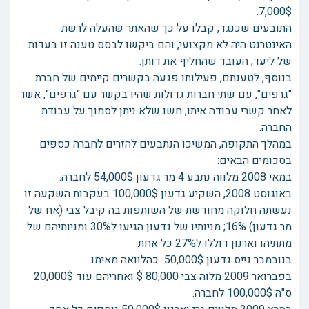
7,000$.
התובעים שכנגד, קבלו על כך שהאתר שהעלה לרשת
האינטרנט היה לא מקצועי, והם ביקשו לבסס טענה זו בעדות
של ליעד, העובד שהחליף את דותן.
בנוסף, לטענתם, פעילותו פגעה בקשרים קיימים של חברת
"גרפים", עם שתי חברות גדולות שהיו בקשר עם "גרפים", אשר
לאחר קשרי עבודה איתו, חשו שלא ניתן לסמוך על עבודת
החברה.
במהלך התקופה, המשיכו הנתבעים להזרים לחברה כספים
בסכומים הבאים:
במאי 2008 מלווה נתבע 4 מר גדעון 54,000$ לחברה.
באוגוסט 2008, השקיע גדעון 100,000$ בעקבות השקעה זו
נעשתה חלוקה מחודשת של השותפות בה קיבל צבי (אח של
מר גדעון) 16%; מניותיו של גדעון הגיעו ל30% ומניותיהם של
מתתיהו וארנון דוללו ל27% כל אחת.
בנובמבר גייס גדעון 50,000$ כהלוואה מאימו.
בפברואר 2009 מלוה צבי 80,000 $ ואחריהם עוד 20,000$
ס"ה 100,000$ לחברה.