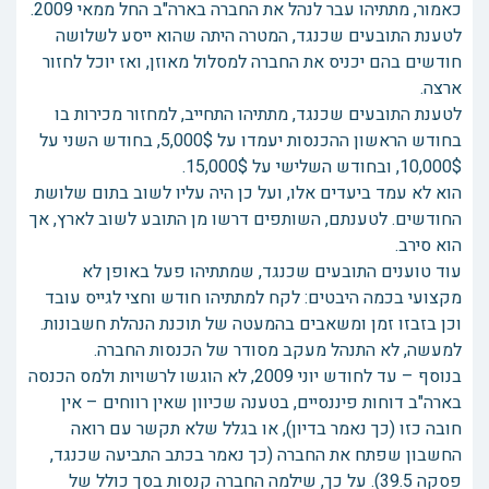
כאמור, מתתיהו עבר לנהל את החברה בארה"ב החל ממאי 2009.
לטענת התובעים שכנגד, המטרה היתה שהוא ייסע לשלושה
חודשים בהם יכניס את החברה למסלול מאוזן, ואז יוכל לחזור
ארצה.
לטענת התובעים שכנגד, מתתיהו התחייב, למחזור מכירות בו
בחודש הראשון ההכנסות יעמדו על 5,000$, בחודש השני על
10,000$, ובחודש השלישי על 15,000$.
הוא לא עמד ביעדים אלו, ועל כן היה עליו לשוב בתום שלושת
החודשים. לטענתם, השותפים דרשו מן התובע לשוב לארץ, אך
הוא סירב.
עוד טוענים התובעים שכנגד, שמתתיהו פעל באופן לא
מקצועי בכמה היבטים: לקח למתתיהו חודש וחצי לגייס עובד
וכן בזבזו זמן ומשאבים בהמעטה של תוכנת הנהלת חשבונות.
למעשה, לא התנהל מעקב מסודר של הכנסות החברה.
בנוסף – עד לחודש יוני 2009, לא הוגשו לרשויות ולמס הכנסה
בארה"ב דוחות פיננסיים, בטענה שכיוון שאין רווחים – אין
חובה כזו (כך נאמר בדיון), או בגלל שלא תקשר עם רואה
החשבון שפתח את החברה (כך נאמר בכתב התביעה שכנגד,
פסקה 39.5). על כך, שילמה החברה קנסות בסך כולל של