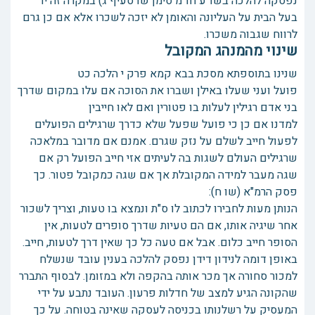
נפסקה להלכה בשו"ע חו"מ סימן שו סעיף ג) במקרה זה יד
בעל הבית על העליונה והאומן לא יזכה לשכרו אלא אם כן גרם
לרווח שגבוה משכרו.
שינוי מהמנהג המקובל
שנינו בתוספתא מסכת בבא קמא פרק י הלכה כט
פועל ועני שעלו באילן ושברו את הסוכה אם עלו במקום שדרך
בני אדם רגילין לעלות בו פטורין ואם לאו חייבין
למדנו אם כן כי פועל שפעל שלא כדרך שרגילים הפועלים
לפעול חייב לשלם על נזק שגרם. אמנם אם מדובר במלאכה
שרגילים העולם לשגות בה לעיתים אזי חייב הפועל רק אם
שגה מעבר למידה המקובלת אך אם שגה כמקובל פטור. כך
פסק הרמ"א (שו ח):
הנותן מעות לחבירו לכתוב לו ס"ת ונמצא בו טעות, וצריך לשכור
אחר שיגיה אותו, אם הם טעיות שדרך סופרים לטעות, אין
הסופר חייב כלום. אבל אם טעה כל כך שאין דרך לטעות, חייב.
באופן דומה לנידון דידן נפסק להלכה בענין עובד שנשלח
למכור סחורה אך מכר אותה בהקפה ולא במזומן. לבסוף התברר
שהקונה הגיע למצב של חדלות פרעון. העובד נתבע על ידי
המעסיק על רשלנותו בכניסה לעסקה שאינה בטוחה. על כך