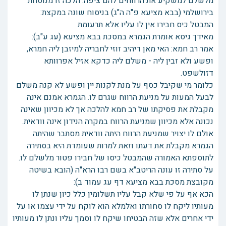
מלשלם למשקיע את הרווחים להם ציפה. הלכה זו מנוסחת
בירושלמי (בבא מציעא פ"ה ה"ג) בניסוח שונה במקצת:
המבטל כיס חבירו אין לו עליו אלא תרעומת
מאידך גיסא אומרת הגמרא במסכת בבא מציעא (עג ע"ב):
אמר רב חמא: האי מאן דיהיב זוזי לחבריה למיזבן ליה חמרא,
ופשע ולא זבין ליה - משלם ליה כדקא אזיל אפרוותא
דזולשפט.
כלומר מי שקיבל כסף על מנת לקנות יין ופשע לא קנה משלם
לבעל המעות על מניעת הרווח שגרם לו. הגמרא אמנם אינה
מקבלת את פסיקתו של רב חמא להלכה אך לא מכיוון שאינה
נכונה אלא מכיוון שמניעת הרווח במקרה הנידון אינה וודאית.
אולם לו יצויר שמניעת הרווח היתה וודאית מסתבר שהיתה
הגמרא מקבלת את דעתו וזאת למרות שעומדת היא בסתירה
לתוספתא האמורה שהמבטל כיסו של חבירו פטור מלשלם לו.
על סתירה זו עונה הריטב"א בשם רבו הרא"ה (הובא בשיטה
מקובצת מסכת בבא מציעא דף עג עמוד ב):
הכא אף על פי שלא קבל עליו תשלומין כלל כיון שנתן לו
מעותיו ליקח לו סחורתו ואלמלא הוא לוקח על ידי עצמו או על
ידי אחרים אלא שזה הבטיחו שיקח לו וסמך עליו ונתן לו מעותיו