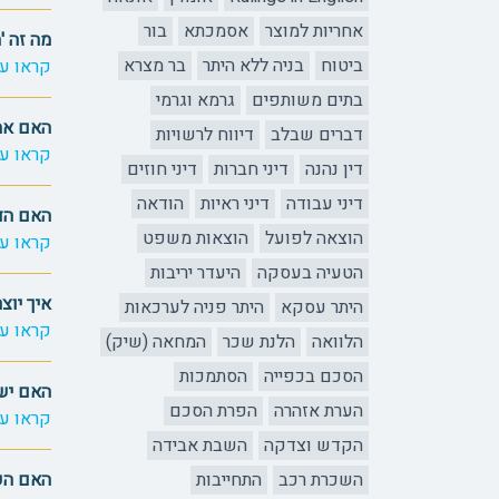
אחריות למוצר
אסמכתא
בור
מה זה '
ביטוח
בניה ללא היתר
בר מצרא
קראו עו
בתים משותפים
גרמא וגרמי
האם אתם
דברים שבלב
דיווח לרשויות
קראו עו
דין נהנה
דיני חברות
דיני חוזים
דיני עבודה
דיני ראיות
הודאה
האם הדי
הוצאה לפועל
הוצאות משפט
קראו עו
הטעיה בעסקה
היעדר יריבות
איך יוצ
היתר עסקא
היתר פניה לערכאות
קראו עו
הלוואה
הלנת שכר
המחאה (שיק)
הסכם בכפייה
הסתמכות
האם יש 
הערת אזהרה
הפרת הסכם
קראו עו
הקדש וצדקה
השבת אבידה
השכרת רכב
התחייבות
האם הפ