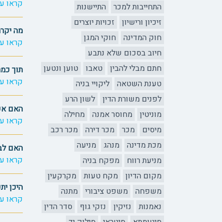
קראו עו
התחייבות למכר
התיישנות
זיכיון ורישיון
זכויות יוצרים
מה יקרה
חוק המדינה
חוקי המגן
קראו עו
חיוב בסכום שלא נתבע
חתם מבלי להבין
טאבו
טוען ונטען
תוך כמה
קראו עו
טענת השטאה
ליקויי בניה
לפנים משורת הדין
לשון הרע
האם אפ
מוניטין
מחוסר אמנה
מחילה
קראו עו
מיסים
מכר
מכר דירה
מכר רכב
מכת מדינה
מנהג
מניעה
האם לבי
קראו עו
מניעת רווח
מפקח בניה
מקום הדיון
מקח טעות
מקרקעין
היכן יתק
משפחה
משפט ציבורי
מתנה
קראו עו
נאמנות
נזיקין
נזקי גוף
סדר הדין