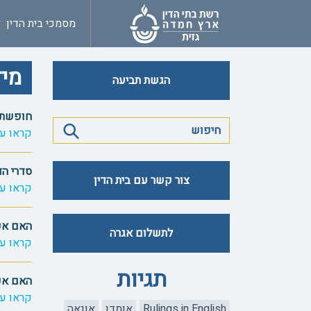
מסמכי בית הדין
מיד
הגשת תביעה
חופשת 
קראו עו
סדרי הד
צור קשר עם בית הדין
קראו עו
האם אפ
לתשלום אגרה
קראו עו
תגיות
האם אפ
קראו עו
Rulings in English
אומדן
אונאה