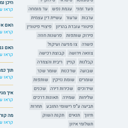
סיטומתא
סיטראי
סילוק יד
היכן נמ
סעד זמני
עגמת נפש
עד מומחה
קראו עו
ערבות
ערעור
עשיית דין עצמית
האם אפש
פיטורי עובדת בהריון
פיצויי פיטורין
קראו עו
פירוק שותפות
פרשנות חוזה
פשרה
צו מניעה ועיקול
האם גם 
צוואה וירושה
קבוצת רכישה
קראו עו
קבלנות
קניין
ריבית והצמדה
תוך כמה
שבועה
שדכנות
שומר שכר
קראו עו
שומרים
שומת נזיקין
שותפות
שידוכים
שכירות דירה
שכנים
איך מגי
שליחות
שמירה
תאונות דרכים
קראו עו
תביעה ע"פ רישומי התובע
תחרות
תיווך
תנאים
תקנת השוק
מה קורה
קראו עו
תשלומי איזון