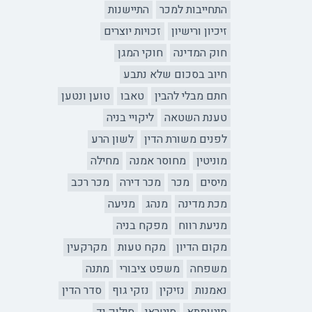
התחייבות למכר
התיישנות
זיכיון ורישיון
זכויות יוצרים
חוק המדינה
חוקי המגן
חיוב בסכום שלא נתבע
חתם מבלי להבין
טאבו
טוען ונטען
טענת השטאה
ליקויי בניה
לפנים משורת הדין
לשון הרע
מוניטין
מחוסר אמנה
מחילה
מיסים
מכר
מכר דירה
מכר רכב
מכת מדינה
מנהג
מניעה
מניעת רווח
מפקח בניה
מקום הדיון
מקח טעות
מקרקעין
משפחה
משפט ציבורי
מתנה
נאמנות
נזיקין
נזקי גוף
סדר הדין