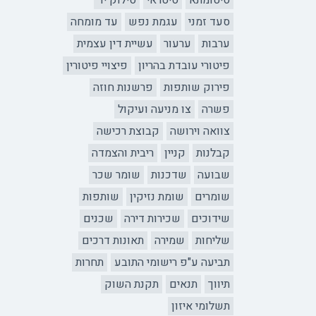
סיטומתא
סיטראי
סילוק יד
סעד זמני
עגמת נפש
עד מומחה
ערבות
ערעור
עשיית דין עצמית
פיטורי עובדת בהריון
פיצויי פיטורין
פירוק שותפות
פרשנות חוזה
פשרה
צו מניעה ועיקול
צוואה וירושה
קבוצת רכישה
קבלנות
קניין
ריבית והצמדה
שבועה
שדכנות
שומר שכר
שומרים
שומת נזיקין
שותפות
שידוכים
שכירות דירה
שכנים
שליחות
שמירה
תאונות דרכים
תביעה ע"פ רישומי התובע
תחרות
תיווך
תנאים
תקנת השוק
תשלומי איזון