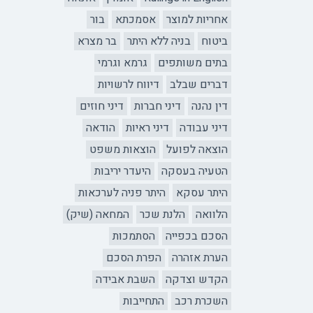
אחריות למוצר
אסמכתא
בור
ביטוח
בניה ללא היתר
בר מצרא
בתים משותפים
גרמא וגרמי
דברים שבלב
דיווח לרשויות
דין נהנה
דיני חברות
דיני חוזים
דיני עבודה
דיני ראיות
הודאה
הוצאה לפועל
הוצאות משפט
הטעיה בעסקה
היעדר יריבות
היתר עסקא
היתר פניה לערכאות
הלוואה
הלנת שכר
המחאה (שיק)
הסכם בכפייה
הסתמכות
הערת אזהרה
הפרת הסכם
הקדש וצדקה
השבת אבידה
השכרת רכב
התחייבות