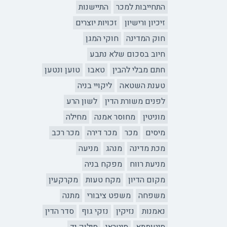
התחייבות למכר
התיישנות
זיכיון ורישיון
זכויות יוצרים
חוק המדינה
חוקי המגן
חיוב בסכום שלא נתבע
חתם מבלי להבין
טאבו
טוען ונטען
טענת השטאה
ליקויי בניה
לפנים משורת הדין
לשון הרע
מוניטין
מחוסר אמנה
מחילה
מיסים
מכר
מכר דירה
מכר רכב
מכת מדינה
מנהג
מניעה
מניעת רווח
מפקח בניה
מקום הדיון
מקח טעות
מקרקעין
משפחה
משפט ציבורי
מתנה
נאמנות
נזיקין
נזקי גוף
סדר הדין