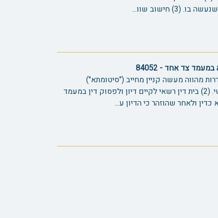
) חישוב שוו...
עמד צד אחד - 84052
ררות מהווה מעשה קניין מחייב ("סיטומתא")
ומקובלת בעולם העסקי והמשפטי. (2) בית דין רשאי לקיים דיון ולפסוק דין במעמד
דין ולאחר שהוזהר כי הדיון ע...