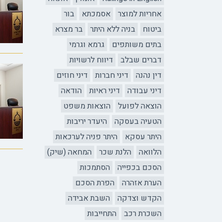
אחריות למוצר
אסמכתא
בור
ביטוח
בניה ללא היתר
בר מצרא
בתים משותפים
גרמא וגרמי
דברים שבלב
דיווח לרשויות
דין נהנה
דיני חברות
דיני חוזים
דיני עבודה
דיני ראיות
הודאה
הוצאה לפועל
הוצאות משפט
הטעיה בעסקה
היעדר יריבות
היתר עסקא
היתר פניה לערכאות
הלוואה
הלנת שכר
המחאה (שיק)
הסכם בכפייה
הסתמכות
הערת אזהרה
הפרת הסכם
הקדש וצדקה
השבת אבידה
השכרת רכב
התחייבות