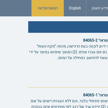
ידע חשוב
English
הגשת תביעה
84065-2
ה ידוע לקונה בעת הרכישה, מהווה "מקח טעות"
ומזכה את הקונה בביטול המכירה, גם אם עברו שנים. (2) המשך שימוש במוצר על ידי
עשוי להיחשב כמחילה על המום...
84065-1
ברישום פורמלי בלבד, וגם ללא העברת רישום על שם
הקונה, הוא יכול להיחשב לבעלים. (2) ירידת ערך של רכב לפי מחירונים אינה בהכרח