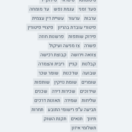
סיטומתא
סיטראי
סילוק יד
סעד זמני
עגמת נפש
עד מומחה
ערבות
ערעור
עשיית דין עצמית
פיטורי עובדת בהריון
פיצויי פיטורין
פירוק שותפות
פרשנות חוזה
פשרה
צו מניעה ועיקול
צוואה וירושה
קבוצת רכישה
קבלנות
קניין
ריבית והצמדה
שבועה
שדכנות
שומר שכר
שומרים
שומת נזיקין
שותפות
שידוכים
שכירות דירה
שכנים
שליחות
שמירה
תאונות דרכים
תביעה ע"פ רישומי התובע
תחרות
תיווך
תנאים
תקנת השוק
תשלומי איזון