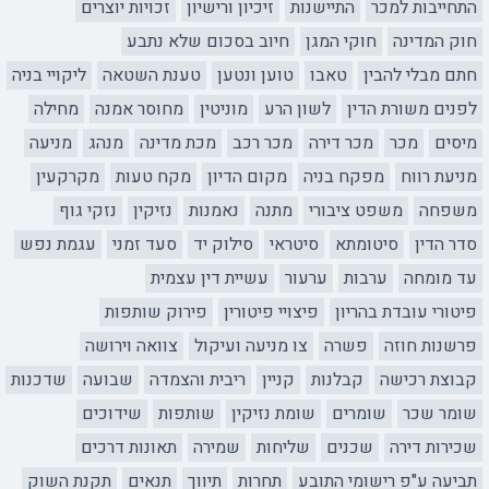
התחייבות למכר
התיישנות
זיכיון ורישיון
זכויות יוצרים
חוק המדינה
חוקי המגן
חיוב בסכום שלא נתבע
חתם מבלי להבין
טאבו
טוען ונטען
טענת השטאה
ליקויי בניה
לפנים משורת הדין
לשון הרע
מוניטין
מחוסר אמנה
מחילה
מיסים
מכר
מכר דירה
מכר רכב
מכת מדינה
מנהג
מניעה
מניעת רווח
מפקח בניה
מקום הדיון
מקח טעות
מקרקעין
משפחה
משפט ציבורי
מתנה
נאמנות
נזיקין
נזקי גוף
סדר הדין
סיטומתא
סיטראי
סילוק יד
סעד זמני
עגמת נפש
עד מומחה
ערבות
ערעור
עשיית דין עצמית
פיטורי עובדת בהריון
פיצויי פיטורין
פירוק שותפות
פרשנות חוזה
פשרה
צו מניעה ועיקול
צוואה וירושה
קבוצת רכישה
קבלנות
קניין
ריבית והצמדה
שבועה
שדכנות
שומר שכר
שומרים
שומת נזיקין
שותפות
שידוכים
שכירות דירה
שכנים
שליחות
שמירה
תאונות דרכים
תביעה ע"פ רישומי התובע
תחרות
תיווך
תנאים
תקנת השוק