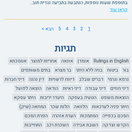
בתוספת שעות נוספות, הנתבעת בתביעה נגדית תוב...
קראו עוד
1
2
3
4
5
הבא >
תגיות
Rulings in English
אומדן
אונאה
אחריות למוצר
אסמכתא
בור
ביטוח
בניה ללא היתר
בר מצרא
בתים משותפים
גרמא וגרמי
דברים שבלב
דיווח לרשויות
דין נהנה
דיני חברות
דיני חוזים
דיני עבודה
דיני ראיות
הודאה
הוצאה לפועל
הוצאות משפט
הטעיה בעסקה
היעדר יריבות
היתר עסקא
היתר פניה לערכאות
הלוואה
הלנת שכר
המחאה (שיק)
הסכם בכפייה
הסתמכות
הערת אזהרה
הפרת הסכם
הקדש וצדקה
השבת אבידה
השכרת רכב
התחייבות